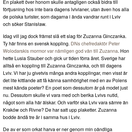
En plakett över honom skulle antagligen också bidra till
förtjusning hos inte bara dagens lvivianer, utan även hos alla
de polska turister, som dagarna i ända vandrar runt i Lviv
och söker Stanisław.
Idag vill jag dock främst slå ett slag för Zuzanna Ginczanka.
Ty här finns en svensk koppling.
DNs chefredaktör Peter
Wolodarskis mormor var nämligen god vän till Zuzanna
. Hon
hette Lusia Stauber och gick ur tiden förra året. Sverige har
alltså en koppling till Zuzanna Ginczanka, och till dagens
Lviv. Vi har ju givetvis många andra kopplingar, men visst är
det lite kittlande att få känna samhörighet med en av Polens
mest kända poeter? En poet som dessutom är på modet just
nu. Dessutom skulle vi vara med och berika Lvivs nutid,
något som alla här älskar. Och varför ska Lviv vara sämre än
Kraków och Rivne? De har satt upp plaketter. Zuzanna
bodde ändå tre år i samma hus i Lviv.
De av er som orkat harva er ner genom min oändliga