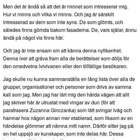
Men det är ändå så att det är minnet som intresserar mig.
Hur vi minns och vilka vi minns. Och jag är särskilt
intresserad av dem som inte syns. De som glömts, och
således finns gömda bakom fasaderna. De, vars själar, ännu
ändå på något vis finns här.
Och jag är inte ensam om att känna denna nyfikenhet.
Denna iver att gräva fram alla de berättelser som döljs för
den omedvetna lvivivanen eller den tillfällige besökaren.
Jag skulle nu kunna sammanställa en lång lista över alla de
grupper, organisationer och personer som drivs av samma
kall som jag. Men jag har lärt mig den hårda vägen att allt
jag skriver här är utrustat med vingar av dun (för att
parafrasera Zuzanna Ginczanka) som lätt svingar iväg och
hamnar hos någon annan mer etablerad, som liksom av en
händelse glömmer att nämna mitt namn. Därför sitter jag på
en hel uppsjö av kunskaper, som inte delas här. Dessa