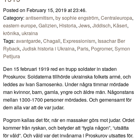
Posted on February 15, 2019 at 23:46.
Category:
antisemitism
,
by sophie engström
,
Centraleuropa
,
eastern europe
,
Galizien
,
Historia
,
Jews
,
Jiddisch
,
Kåseri
,
krönika
,
ukraina
Tags:
avantgarde
,
Chagall
,
Expressionism
,
Issachar Ber
Ryback
,
Judisk historia i Ukraina
,
Paris
,
Pogromer
,
Symon
Petljura
Den 15 februari 1919 red en trupp soldater in staden
Proskurov. Soldaterna tillhörde ukrainska folkets armé, och
leddes av Ivan Samosenko. Under några timmar mördade
man kvinnor, barn, gamla, yngre och äldre män. Någonstans
mellan 1300-1700 personer mördades. Och gemensamt för
dem alla var att de var judar.
Pogrom kallas det för, när en massaker görs mot judar. Ordet
kommer från ryskan, och betyder att “tygla någon”, “utsätta
för våld”. Och våld var det invånarna i Proskurov utsattes för.