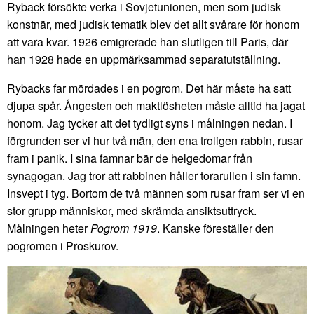
Ryback försökte verka i Sovjetunionen, men som judisk
konstnär, med judisk tematik blev det allt svårare för honom
att vara kvar. 1926 emigrerade han slutligen till Paris, där
han 1928 hade en uppmärksammad separatutställning.
Rybacks far mördades i en pogrom. Det här måste ha satt
djupa spår. Ångesten och maktlösheten måste alltid ha jagat
honom. Jag tycker att det tydligt syns i målningen nedan. I
förgrunden ser vi hur två män, den ena troligen rabbin, rusar
fram i panik. I sina famnar bär de helgedomar från
synagogan. Jag tror att rabbinen håller torarullen i sin famn.
Insvept i tyg. Bortom de två männen som rusar fram ser vi en
stor grupp människor, med skrämda ansiktsuttryck.
Målningen heter
Pogrom 1919
. Kanske föreställer den
pogromen i Proskurov.