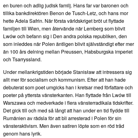
en buren och adlig judisk familj. Hans far var baronen och
tillika bankdirektören Benon de Tusch-Letz, och hans mor
hette Adela Safrin. När första världskriget bröt ut flyttade
familjen till Wien, men återvände när Lemberg som blivit
Lwów och befann sig i Den andra polska republiken, den
som inleddes när Polen äntligen blivit självständigt efter mer
än 100 års delning mellan Preussen, Habsburgska imperiet
och Tsarryssland.
Under mellankrigstiden började Stanisław att intressera sig
allt mer för socialism och kommunism. Efter att han hade
debuterat som poet umgicks han i kretsar med författare och
poeter på yttersta vänsterkanten. Han flyttade från Lwów till
Warszawa och medverkade i flera vänsterradikala tidskrifter.
Det gick till och med så långt att han under en tid flydde till
Rumänien av rädsla för att bli arresterad i Polen för sin
vänsteraktivism. Men även satiren löpte som en röd tråd
genom hans lyrik.