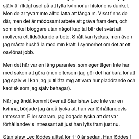
själv är riktigt usel på att lyfta kvinnor ur historiens dunkel.
Men de är tyvärr inte alltid lätta att fånga in. Visst finns de
där, men det är mödosamt arbete att gräva fram dem, och
som enkel bloggare utan något kapital blir det svårt att
motivera ett tidsödande arbete. Snålt kan tyckas, men även
jag måste hushålla med min kraft. I synnerhet om det är ett
oavlönat jobb.
Men det här var en lång parantes, som egentligen inte har
med saken att göra (men eftersom jag gör det här bara för att
jag själv vill kan jag ju tillåta mig att vara hur pladdrande och
kaotisk som jag själv behagar).
När jag ändå kommit över att Stanisław Lec inte var en
kvinna, började jag ändå tycka att han var förhållandevis
intressant. Eller snarare, jag började tycka att det var
förhållandevis intressant att just han lyfts fram just nu.
Stanisław Lec föddes alltså för 110 år sedan. Han föddes i