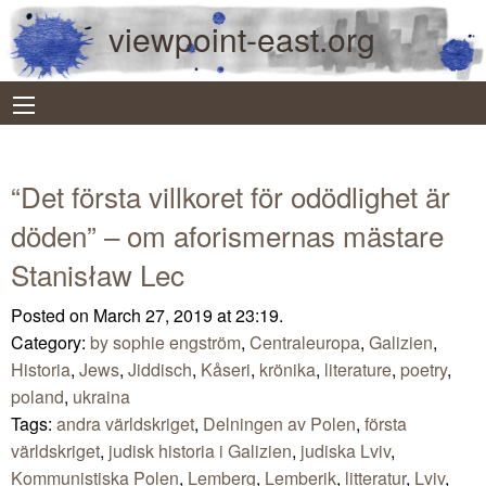
viewpoint-east.org
“Det första villkoret för odödlighet är
döden” – om aforismernas mästare
Stanisław Lec
Posted on March 27, 2019 at 23:19.
Category:
by sophie engström
,
Centraleuropa
,
Galizien
,
Historia
,
Jews
,
Jiddisch
,
Kåseri
,
krönika
,
literature
,
poetry
,
poland
,
ukraina
Tags:
andra världskriget
,
Delningen av Polen
,
första
världskriget
,
judisk historia i Galizien
,
judiska Lviv
,
Kommunistiska Polen
,
Lemberg
,
Lemberik
,
litteratur
,
Lviv
,