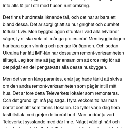
inte alls följer i stil med husen runt omkring.
Det finns hundratals liknande fall, och det här är bara ett
bland dessa. Det är sorgligt att se hur girighet och dumhet
förfular Lviv. Men byggbolagen struntar i vad alla lvivianer
säger, ty ni ska veta att många protesterar. Men byggbolagen
har bara egen vinning och pengar för ögonen. Och sedan
Ukraina har fått IMF-lån har dessutom remont-verksamheten
tilltagit. Jag tror inte att jag är ensam om att oroa mig för att
det pågår en del pengatvätt i alla dessa husbyggen.
Men det var en lång parantes, enär jag hade tänkt att skriva
om den andra remont-verksamheten som pågår intill mitt
hus. Det är före detta Televerkets lokaler som remonteras.
Och det grundligt, må jag säga. I fyra veckors tid har man
borrat bort allt som fanns i lokalen. De fyller varje dag flera
lastbilsflak med grejer de borrat bort. Man undrar ju vad
Televerket sysslande med där inne. Något väldigt hårt och