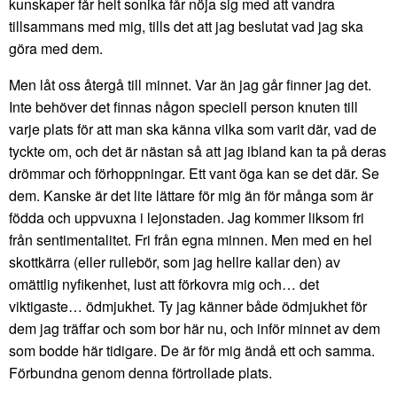
kunskaper får helt sonika får nöja sig med att vandra
tillsammans med mig, tills det att jag beslutat vad jag ska
göra med dem.
Men låt oss återgå till minnet. Var än jag går finner jag det.
Inte behöver det finnas någon speciell person knuten till
varje plats för att man ska känna vilka som varit där, vad de
tyckte om, och det är nästan så att jag ibland kan ta på deras
drömmar och förhoppningar. Ett vant öga kan se det där. Se
dem. Kanske är det lite lättare för mig än för många som är
födda och uppvuxna i lejonstaden. Jag kommer liksom fri
från sentimentalitet. Fri från egna minnen. Men med en hel
skottkärra (eller rullebör, som jag hellre kallar den) av
omättlig nyfikenhet, lust att förkovra mig och… det
viktigaste… ödmjukhet. Ty jag känner både ödmjukhet för
dem jag träffar och som bor här nu, och inför minnet av dem
som bodde här tidigare. De är för mig ändå ett och samma.
Förbundna genom denna förtrollade plats.