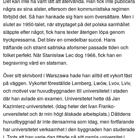
Det kan inte ha varit lätt att återvända. Han fick inte publicera
några av sina alster, eftersom den kommunistiska regimen
förbjöd det. Så han hankade sig fram som översättare. Men i
slutet av 1950-talet, när stryptaget på det polska samhället
släppte efter något, fick hans texter återigen löpa genom
tryckpressarna. Det blev en omedelbar succé. Hans
träffande och stramt satiriska aforismer passade tiden och
folket perfekt. När Stanisław Lec dog 1966, fick han en
begravning värd en statsman.
Över sitt skrivbord i Warszawa hade han alltid ett vykort fäst
på väggen. Vykortet föreställde Lemberg, Lwów, Lvov, Lviv,
och motivet var huvudbyggnaden till universitetet i staden
där han avlade sin examen. Universitetet hette då Jan
Kazimierz-universitetet. (Idag heter det Ivan Franko-
unversitetet och är min högt älskade arbetsplats.) Dåtidens
huvudbyggnad är inte densamma som idag, men fortfarande
har universitetet verksamhet i den byggnaden han studerade
i. Trots att han varje dag tittade på sitt gamla universitet i