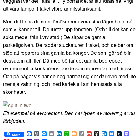
väggfast var det i alla fall. Ty borrandet är stundtals så ivrigt
att våra lampor i taket vibrerar misstänksamt.
Men det finns de som försöker renovera sina lägenheter så
som vi känner till. De rustar upp fönstren. (Och till det kan de
söka medel från Lviv stad.) De slipar de gamla
parkettgolven. De räddar stuckaturen i taket, och de ber om
stöd att reparera sina gamla balkonger. De som gör så blir
dessutom allt fler. Därmed börjar det gamla begreppet
evroremont få konkurrens, av de som renoverar med finess.
Och på något vis har de nog närmat sig det där evro med lite
mer självaktning, och med kärlek till sin hemstads alla
skönheter.
Ett exempel på evroremont. Den här typen av isolering är nu
förbjuden.
Facebook
WordPress
Messenger
Email
LinkedIn
WhatsApp
Blogger
Copy
Gmail
Threads
Outlook.com
Bluesky
Tumblr
Mast
Share
Link