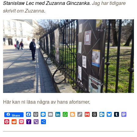
Stanisław Lec med Zuzanna Ginczanka.
Jag har tidigare
skrivit om Zuzanna
.
Här kan ni läsa några av hans aforismer
.
Facebook
WordPress
Messenger
Email
LinkedIn
WhatsApp
Blogger
Copy
Gmail
Threads
Outlook.com
Bluesky
Tumblr
Mast
Share
Link
Pinterest
Reddit
Pocket
Yahoo
Viber
Share
Mail