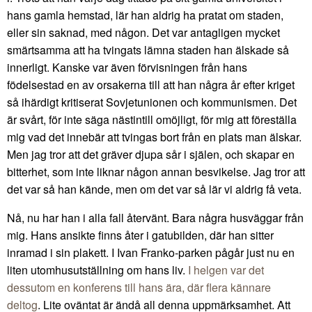
hans gamla hemstad, lär han aldrig ha pratat om staden,
eller sin saknad, med någon. Det var antagligen mycket
smärtsamma att ha tvingats lämna staden han älskade så
innerligt. Kanske var även förvisningen från hans
födelsestad en av orsakerna till att han några år efter kriget
så ihärdigt kritiserat Sovjetunionen och kommunismen. Det
är svårt, för inte säga nästintill omöjligt, för mig att föreställa
mig vad det innebär att tvingas bort från en plats man älskar.
Men jag tror att det gräver djupa sår i själen, och skapar en
bitterhet, som inte liknar någon annan besvikelse. Jag tror att
det var så han kände, men om det var så lär vi aldrig få veta.
Nå, nu har han i alla fall återvänt. Bara några husväggar från
mig. Hans ansikte finns åter i gatubilden, där han sitter
inramad i sin plakett. I Ivan Franko-parken pågår just nu en
liten utomhusutställning om hans liv.
I helgen var det
dessutom en konferens till hans ära, där flera kännare
deltog
. Lite oväntat är ändå all denna uppmärksamhet. Att