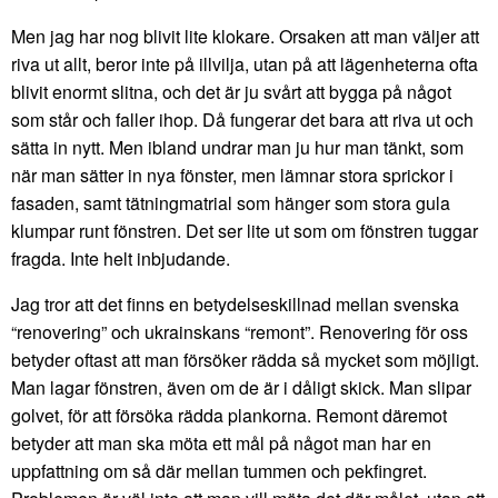
Men jag har nog blivit lite klokare. Orsaken att man väljer att
riva ut allt, beror inte på illvilja, utan på att lägenheterna ofta
blivit enormt slitna, och det är ju svårt att bygga på något
som står och faller ihop. Då fungerar det bara att riva ut och
sätta in nytt. Men ibland undrar man ju hur man tänkt, som
när man sätter in nya fönster, men lämnar stora sprickor i
fasaden, samt tätningmatrial som hänger som stora gula
klumpar runt fönstren. Det ser lite ut som om fönstren tuggar
fragda. Inte helt inbjudande.
Jag tror att det finns en betydelseskillnad mellan svenska
“renovering” och ukrainskans “remont”. Renovering för oss
betyder oftast att man försöker rädda så mycket som möjligt.
Man lagar fönstren, även om de är i dåligt skick. Man slipar
golvet, för att försöka rädda plankorna. Remont däremot
betyder att man ska möta ett mål på något man har en
uppfattning om så där mellan tummen och pekfingret.