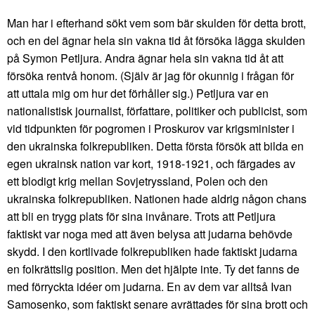
Man har i efterhand sökt vem som bär skulden för detta brott,
och en del ägnar hela sin vakna tid åt försöka lägga skulden
på Symon Petljura. Andra ägnar hela sin vakna tid åt att
försöka rentvå honom. (Själv är jag för okunnig i frågan för
att uttala mig om hur det förhåller sig.) Petljura var en
nationalistisk journalist, författare, politiker och publicist, som
vid tidpunkten för pogromen i Proskurov var krigsminister i
den ukrainska folkrepubliken. Detta första försök att bilda en
egen ukrainsk nation var kort, 1918-1921, och färgades av
ett blodigt krig mellan Sovjetryssland, Polen och den
ukrainska folkrepubliken. Nationen hade aldrig någon chans
att bli en trygg plats för sina invånare. Trots att Petljura
faktiskt var noga med att även belysa att judarna behövde
skydd. I den kortlivade folkrepubliken hade faktiskt judarna
en folkrättslig position. Men det hjälpte inte. Ty det fanns de
med förryckta idéer om judarna. En av dem var alltså Ivan
Samosenko, som faktiskt senare avrättades för sina brott och