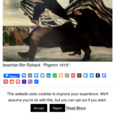
Issachar Ber Ryback. “Pogrom 1919”
.
Facebook
WordPress
Messenger
Email
LinkedIn
WhatsApp
Blogger
Copy
Gmail
Threads
Outlook.com
Bluesky
Tumblr
Mast
Share
Link
Pinterest
Reddit
Pocket
Yahoo
Viber
Share
Mail
This website uses cookies to improve your experience. We'll
Ett annat nytt Lviv
assume you're ok with this, but you can opt-out if you wish.
Read More
Accept
Reject
Posted on February 9, 2019 at 23:48.