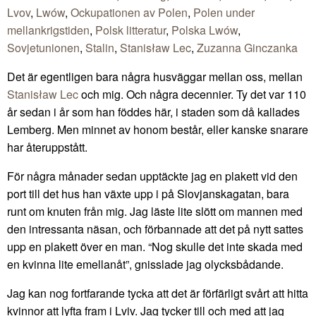
Lvov
,
Lwów
,
Ockupationen av Polen
,
Polen under
mellankrigstiden
,
Polsk litteratur
,
Polska Lwów
,
Sovjetunionen
,
Stalin
,
Stanisław Lec
,
Zuzanna Ginczanka
Det är egentligen bara några husväggar mellan oss, mellan
Stanisław Lec
och mig. Och några decennier. Ty det var 110
år sedan i år som han föddes här, i staden som då kallades
Lemberg. Men minnet av honom består, eller kanske snarare
har återuppstått.
För några månader sedan upptäckte jag en plakett vid den
port till det hus han växte upp i på Slovjanskagatan, bara
runt om knuten från mig. Jag läste lite slött om mannen med
den intressanta näsan, och förbannade att det på nytt sattes
upp en plakett över en man. “Nog skulle det inte skada med
en kvinna lite emellanåt”, gnisslade jag olycksbådande.
Jag kan nog fortfarande tycka att det är förfärligt svårt att hitta
kvinnor att lyfta fram i Lviv. Jag tycker till och med att jag