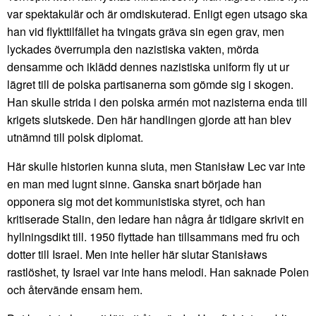
var spektakulär och är omdiskuterad. Enligt egen utsago ska
han vid flykttilfället ha tvingats gräva sin egen grav, men
lyckades överrumpla den nazistiska vakten, mörda
densamme och iklädd dennes nazistiska uniform fly ut ur
lägret till de polska partisanerna som gömde sig i skogen.
Han skulle strida i den polska armén mot nazisterna enda till
krigets slutskede. Den här handlingen gjorde att han blev
utnämnd till polsk diplomat.
Här skulle historien kunna sluta, men Stanisław Lec var inte
en man med lugnt sinne. Ganska snart började han
opponera sig mot det kommunistiska styret, och han
kritiserade Stalin, den ledare han några år tidigare skrivit en
hyllningsdikt till. 1950 flyttade han tillsammans med fru och
dotter till Israel. Men inte heller här slutar Stanisławs
rastlöshet, ty Israel var inte hans melodi. Han saknade Polen
och återvände ensam hem.