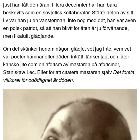
just han fått den äran. I flera decennier har han bara
beskrivits som en sovjetisk kollaboratör. Större delen av sitt
liv var han ju en vänsterman. Inte nog med det, han var även
en polsk patriot, så att han blivit förlåten är ju förvånande,
men likafullt glädjande.
Om det skänker honom någon glädje, vet jag inte, vem vet
var poeter hamnar efter döden inträtt, tänker jag, och låter
kanske lite som en aforism av mästaren på aforismer,
Stanisław Lec. Eller för att citatera mästaren själv
Det första
villkoret för odödlighet är döden.