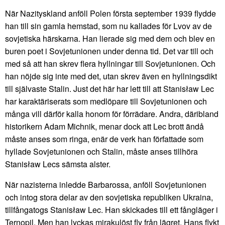
När Nazityskland anföll Polen första september 1939 flydde
han till sin gamla hemstad, som nu kallades för Lvov av de
sovjetiska härskarna. Han lierade sig med dem och blev en
buren poet i Sovjetunionen under denna tid. Det var till och
med så att han skrev flera hyllningar till Sovjetunionen. Och
han nöjde sig inte med det, utan skrev även en hyllningsdikt
till självaste Stalin. Just det här har lett till att Stanisław Lec
har karaktäriserats som medlöpare till Sovjetunionen och
många vill därför kalla honom för förrädare. Andra, däribland
historikern Adam Michnik, menar dock att Lec brott ändå
måste anses som ringa, enär de verk han författade som
hyllade Sovjetunionen och Stalin, måste anses tillhöra
Stanisław Lecs sämsta alster.
När nazisterna inledde Barbarossa, anföll Sovjetunionen
och intog stora delar av den sovjetiska republiken Ukraina,
tillfångatogs Stanisław Lec. Han skickades till ett fångläger i
Ternopil. Men han lyckas mirakulöst fly från lägret. Hans flykt