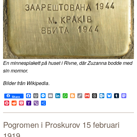
En minnesplakett på huset i Rivne, där Zuzanna bodde med
sin mormor.
Bilder från Wikipedia
.
Facebook
WordPress
Messenger
Email
LinkedIn
WhatsApp
Blogger
Copy
Gmail
Threads
Outlook.com
Bluesky
Tumblr
Mast
Share
Link
Pinterest
Reddit
Pocket
Yahoo
Viber
Share
Mail
Pogromen i Proskurov 15 februari
1919