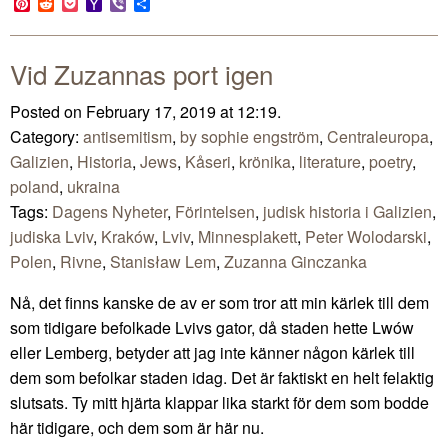
Pinterest
Reddit
Pocket
Yahoo
Viber
Share
Mail
Vid Zuzannas port igen
Posted on February 17, 2019 at 12:19.
Category:
antisemitism
,
by sophie engström
,
Centraleuropa
,
Galizien
,
Historia
,
Jews
,
Kåseri
,
krönika
,
literature
,
poetry
,
poland
,
ukraina
Tags:
Dagens Nyheter
,
Förintelsen
,
judisk historia i Galizien
,
judiska Lviv
,
Kraków
,
Lviv
,
Minnesplakett
,
Peter Wolodarski
,
Polen
,
Rivne
,
Stanisław Lem
,
Zuzanna Ginczanka
Nå, det finns kanske de av er som tror att min kärlek till dem
som tidigare befolkade Lvivs gator, då staden hette Lwów
eller Lemberg, betyder att jag inte känner någon kärlek till
dem som befolkar staden idag. Det är faktiskt en helt felaktig
slutsats. Ty mitt hjärta klappar lika starkt för dem som bodde
här tidigare, och dem som är här nu.