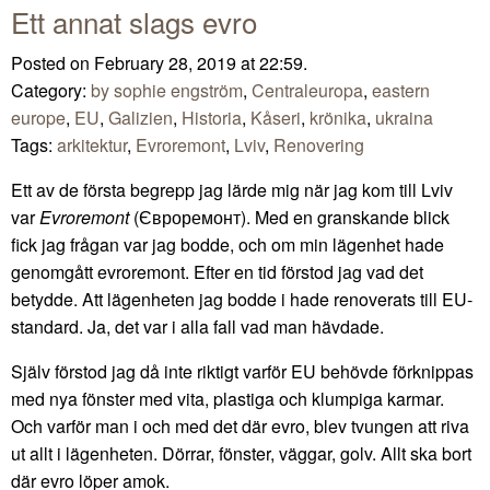
Ett annat slags evro
Posted on February 28, 2019 at 22:59.
Category:
by sophie engström
,
Centraleuropa
,
eastern
europe
,
EU
,
Galizien
,
Historia
,
Kåseri
,
krönika
,
ukraina
Tags:
arkitektur
,
Evroremont
,
Lviv
,
Renovering
Ett av de första begrepp jag lärde mig när jag kom till Lviv
var
Evroremont
(Євроремонт). Med en granskande blick
fick jag frågan var jag bodde, och om min lägenhet hade
genomgått evroremont. Efter en tid förstod jag vad det
betydde. Att lägenheten jag bodde i hade renoverats till EU-
standard. Ja, det var i alla fall vad man hävdade.
Själv förstod jag då inte riktigt varför EU behövde förknippas
med nya fönster med vita, plastiga och klumpiga karmar.
Och varför man i och med det där evro, blev tvungen att riva
ut allt i lägenheten. Dörrar, fönster, väggar, golv. Allt ska bort
där evro löper amok.