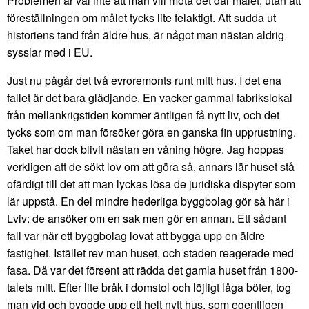
Problemen är väl inte att man vill möta det där målet, utan att
föreställningen om målet tycks lite felaktigt. Att sudda ut
historiens tand från äldre hus, är något man nästan aldrig
sysslar med i EU.
Just nu pågår det två evroremonts runt mitt hus. I det ena
fallet är det bara glädjande. En vacker gammal fabrikslokal
från mellankrigstiden kommer äntligen få nytt liv, och det
tycks som om man försöker göra en ganska fin upprustning.
Taket har dock blivit nästan en våning högre. Jag hoppas
verkligen att de sökt lov om att göra så, annars lär huset stå
ofärdigt till det att man lyckas lösa de juridiska dispyter som
lär uppstå. En del mindre hederliga byggbolag gör så här i
Lviv: de ansöker om en sak men gör en annan. Ett sådant
fall var när ett byggbolag lovat att bygga upp en äldre
fastighet. Istället rev man huset, och staden reagerade med
fasa. Då var det försent att rädda det gamla huset från 1800-
talets mitt. Efter lite bråk i domstol och löjligt låga böter, tog
man vid och byggde upp ett helt nytt hus, som egentligen