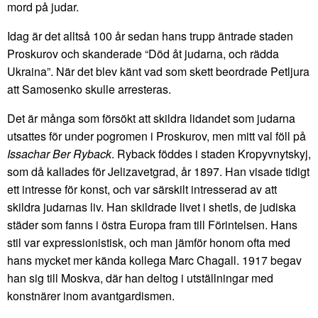
mord på judar.
Idag är det alltså 100 år sedan hans trupp äntrade staden
Proskurov och skanderade “Död åt judarna, och rädda
Ukraina”. När det blev känt vad som skett beordrade Petljura
att Samosenko skulle arresteras.
Det är många som försökt att skildra lidandet som judarna
utsattes för under pogromen i Proskurov, men mitt val föll på
Issachar Ber Ryback
. Ryback föddes i staden Kropyvnytskyj,
som då kallades för Jelizavetgrad, år 1897. Han visade tidigt
ett intresse för konst, och var särskilt intresserad av att
skildra judarnas liv. Han skildrade livet i shetls, de judiska
städer som fanns i östra Europa fram till Förintelsen. Hans
stil var expressionistisk, och man jämför honom ofta med
hans mycket mer kända kollega Marc Chagall. 1917 begav
han sig till Moskva, där han deltog i utställningar med
konstnärer inom avantgardismen.