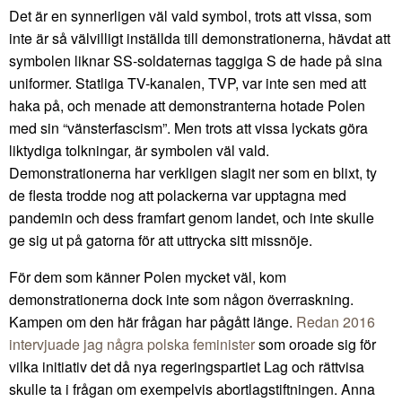
Det är en synnerligen väl vald symbol, trots att vissa, som
inte är så välvilligt inställda till demonstrationerna, hävdat att
symbolen liknar SS-soldaternas taggiga S de hade på sina
uniformer. Statliga TV-kanalen, TVP, var inte sen med att
haka på, och menade att demonstranterna hotade Polen
med sin “vänsterfascism”. Men trots att vissa lyckats göra
liktydiga tolkningar, är symbolen väl vald.
Demonstrationerna har verkligen slagit ner som en blixt, ty
de flesta trodde nog att polackerna var upptagna med
pandemin och dess framfart genom landet, och inte skulle
ge sig ut på gatorna för att uttrycka sitt missnöje.
För dem som känner Polen mycket väl, kom
demonstrationerna dock inte som någon överraskning.
Kampen om den här frågan har pågått länge.
Redan 2016
intervjuade jag några polska feminister
som oroade sig för
vilka initiativ det då nya regeringspartiet Lag och rättvisa
skulle ta i frågan om exempelvis abortlagstiftningen. Anna