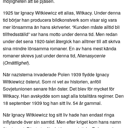
möjligheten att se pjäsen.
1925 tar Ignacy Witkiewicz ett alias, Witkacy. Under denna
tid börjar han producera bildkonstverk som visar sig vara
mer lönsamma än hans skriverier. “Kunden måste alltid bli
tillfredsställd” var hans motto under denna tid. Men redan
under det sena 1920-talet återgick han alltmer till att skriva
sina mindre lönsamma romaner. En av hans mest kända
romaner skrevs just under denna tid,
Nienasycenie
(
Omättlighet
).
När nazisterna invaderade Polen 1939 flydde Ignacy
Witkiewicz österut. Som ni vet av historien, anföll
Sovjetunionen senare från öster. Det blev för mycket för
Witkacy. Han avskydde som sagt alla totalitära regimer. Den
18 september 1939 tog han sitt liv. 54 år gammal.
När Ignacy Witkiewicz tog sitt liv hade han endast ringa
inflytande över sin samtid. Men efter kriget kom hans namn