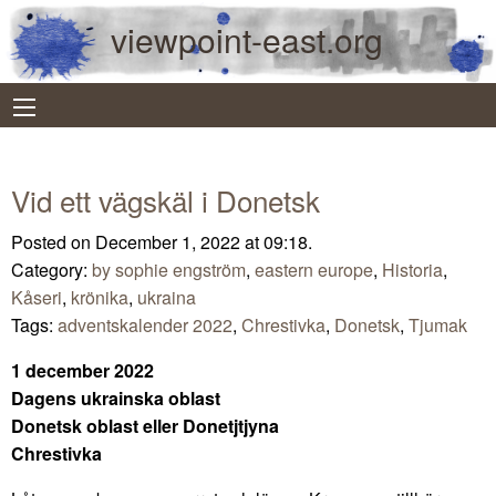
viewpoint-east.org
Vid ett vägskäl i Donetsk
Posted on December 1, 2022 at 09:18.
Category:
by sophie engström
,
eastern europe
,
Historia
,
Kåseri
,
krönika
,
ukraina
Tags:
adventskalender 2022
,
Chrestivka
,
Donetsk
,
Tjumak
1 december 2022
Dagens ukrainska oblast
Donetsk oblast eller Donetjtjyna
Chrestivka