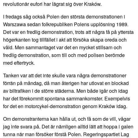
revolutionär eufori har lägrat sig över Kraków.
I fredags såg också Polen den största demonstrationen i
Warszawa sedan folkrepubliken Polens upplösning 1989.
Det var en fredlig demonstration, trots att några få på yttersta
högerkanten tog tillfället i akt att försöka skapa oreda och
våld. Men sammantaget var det en mycket stillsam och
fredlig demonstration, som till och med polisen berömde
med eftertryck.
Tanken var att det inte skulle vara några demonstrationer
förrän på måndag, då man återigen har utlovat en blockad
av biltrafiken i de större städerna. Men både igår och idag
har det förekommit spontana sammankomster. Exempelvis
for det en motorcykel-demonstration genom Kraków idag.
Om demonstranterna kan hålla ut, och få som de vill, vågar
jag inte svara på. Det är nämligen alltid lätt att hoppa i galen
tunna när man försöker förstå Polen. Regeringspartiet Lag