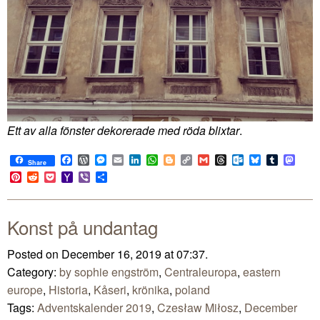
Ett av alla fönster dekorerade med röda blixtar
.
Facebook
WordPress
Messenger
Email
LinkedIn
WhatsApp
Blogger
Copy
Gmail
Threads
Outlook.com
Bluesky
Tumblr
Mast
Share
Link
Pinterest
Reddit
Pocket
Yahoo
Viber
Share
Mail
Konst på undantag
Posted on December 16, 2019 at 07:37.
Category:
by sophie engström
,
Centraleuropa
,
eastern
europe
,
Historia
,
Kåseri
,
krönika
,
poland
Tags:
Adventskalender 2019
,
Czesław Miłosz
,
December