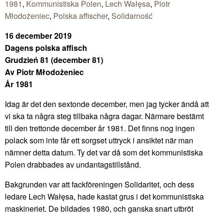
1981
,
Kommunistiska Polen
,
Lech Wałęsa
,
Piotr
Młodożeniec
,
Polska affischer
,
Solidarność
16 december 2019
Dagens polska affisch
Grudzień 81 (december 81)
Av Piotr Młodożeniec
År 1981
Idag är det den sextonde december, men jag tycker ändå att
vi ska ta några steg tillbaka några dagar. Närmare bestämt
till den trettonde december år 1981. Det finns nog ingen
polack som inte får ett sorgset uttryck i ansiktet när man
nämner detta datum. Ty det var då som det kommunistiska
Polen drabbades av undantagstillstånd.
Bakgrunden var att fackföreningen Solidaritet, och dess
ledare Lech Wałęsa, hade kastat grus i det kommunistiska
maskineriet. De bildades 1980, och ganska snart utbröt