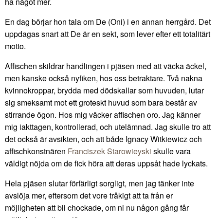
ha något mer.
En dag börjar hon tala om De (Oni) i en annan herrgård. Det
uppdagas snart att De är en sekt, som lever efter ett totalitärt
motto.
Affischen skildrar handlingen i pjäsen med att väcka äckel,
men kanske också nyfiken, hos oss betraktare. Två nakna
kvinnokroppar, brydda med dödskallar som huvuden, lutar
sig smeksamt mot ett groteskt huvud som bara består av
stirrande ögon. Hos mig väcker affischen oro. Jag känner
mig iakttagen, kontrollerad, och utelämnad. Jag skulle tro att
det också är avsikten, och att både Ignacy Witkiewicz och
affischkonstnären
Franciszek Starowieyski
skulle vara
väldigt nöjda om de fick höra att deras uppsåt hade lyckats.
Hela pjäsen slutar förfärligt sorgligt, men jag tänker inte
avslöja mer, eftersom det vore tråkigt att ta från er
möjligheten att bli chockade, om ni nu någon gång får