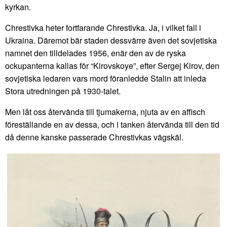
kyrkan.
Chrestivka heter fortfarande Chrestivka. Ja, i vilket fall i
Ukraina. Däremot bär staden dessvärre även det sovjetiska
namnet den tilldelades 1956, enär den av de ryska
ockupanterna kallas för “Kirovskoye”, efter Sergej Kirov, den
sovjetiska ledaren vars mord föranledde Stalin att inleda
Stora utredningen på 1930-talet.
Men låt oss återvända till tjumakerna, njuta av en affisch
föreställande en av dessa, och i tanken återvända till den tid
då denne kanske passerade Chrestivkas vägskäl.