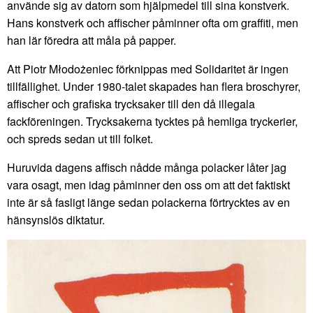
använde sig av datorn som hjälpmedel till sina konstverk.
Hans konstverk och affischer påminner ofta om graffiti, men
han lär föredra att måla på papper.
Att Piotr Młodożeniec förknippas med Solidaritet är ingen
tillfällighet. Under 1980-talet skapades han flera broschyrer,
affischer och grafiska trycksaker till den då illegala
fackföreningen. Trycksakerna tycktes på hemliga tryckerier,
och spreds sedan ut till folket.
Huruvida dagens affisch nådde många polacker låter jag
vara osagt, men idag påminner den oss om att det faktiskt
inte är så fasligt länge sedan polackerna förtrycktes av en
hänsynslös diktatur.