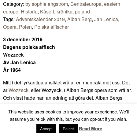
Category:
by sophie engström
,
Centraleuropa
,
eastern
europe
,
Historia
,
Kåseri
,
krönika
,
poland
Tags:
Adventskalender 2019
,
Alban Berg
,
Jan Lenica
,
Opera
,
Polen
,
Polska affischer
3 december 2019
Dagens polska affisch
Wozzeck
Av Jan Lenica
År 1964
Mitt i det fyrkantiga ansiktet vrålar en mun rakt mot oss. Det
är
Wozzeck
, eller Wozyeck, i Alban Bergs opera som vrålar.
Och visst hade han anledning att göra det. Alban Bergs
opera Wozzeck är en sann dystopi, så full av vemod och
This website uses cookies to improve your experience. We'll
misstro, att den nästan är outhärdlig att se. Wozzeck mördar
assume you're ok with this, but you can opt-out if you wish.
sin älskade i ett svartsjukedrama, och avrättas därpå. Jan
Lenica fångar vanmakten med precision. Men om man inte
Read More
Accept
Reject
känner till bakgrunden till den sorgligaste av alla operor, kan