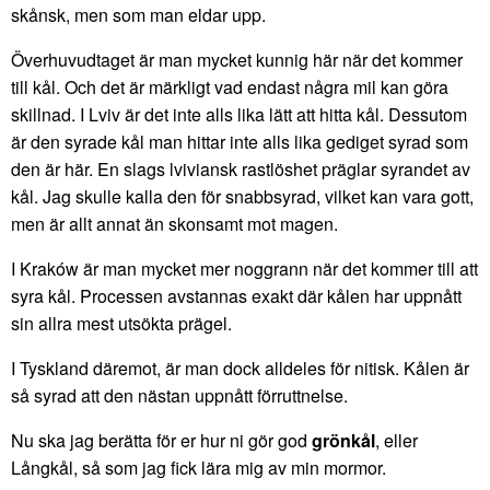
skånsk, men som man eldar upp.
Överhuvudtaget är man mycket kunnig här när det kommer
till kål. Och det är märkligt vad endast några mil kan göra
skillnad. I Lviv är det inte alls lika lätt att hitta kål. Dessutom
är den syrade kål man hittar inte alls lika gediget syrad som
den är här. En slags lviviansk rastlöshet präglar syrandet av
kål. Jag skulle kalla den för snabbsyrad, vilket kan vara gott,
men är allt annat än skonsamt mot magen.
I Kraków är man mycket mer noggrann när det kommer till att
syra kål. Processen avstannas exakt där kålen har uppnått
sin allra mest utsökta prägel.
I Tyskland däremot, är man dock alldeles för nitisk. Kålen är
så syrad att den nästan uppnått förruttnelse.
Nu ska jag berätta för er hur ni gör god
grönkål
, eller
Långkål, så som jag fick lära mig av min mormor.