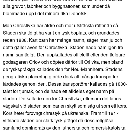
alla gruvor, fabriker och byggnationer, som under då
blommade upp i det mineralrika Donetsk.
Men Chrestivka har äldre och mer utsträckta rötter än så.
Staden ska tidigt ha varit en tysk boplats, och grundades
redan 1888. Kärt barn har många namn, säger man ju och
detta gäller även för Chrestivka. Staden hade nämligen tre
namn samtidigt. Den uppkallades officiellt efter den tidigare
godsägaren Orlov och döptes därför till Orlivka, men bland
de tyskspråkiga kallades den för Neu-Mannheim. Stadens
geografiska placering gjorde dock att många transporter
färdades genom den. Dessa transportörer kallades på 1800-
talet för tjumak, och de hade ett alldeles eget namn på
staden. De kallade den för Chrestivka, eftersom det fanns
vägskäl vid staden som bar en skylt som såg ut som ett kors.
Kors heter förövrigt chrestyk på ukrainska. Fram till 1917
vittnade staden om stark tysk prägel då dess religiösa
samfund dominerats av den lutherska och romersk-katolska