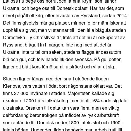
Låt oss nu bege oss norrut och lämna Krym, som tillhör
Ukraina, och bege oss till Donetsk oblast. Här har det, som
ni vet pågått ett krig, eller invasion av Ryssland, sedan 2014.
Det finns givetvis många platser, minnen eller människor att
upphålla sig vid, men vi stannar till i den lilla blågula staden
Chrestivka. Ty Chrestivka är, trots att det nu är ockuperat av
Ryssland, blågult in i märgen. Inte nog med att det är
Ukraina, inte tu tal om saken, stadens flagga är dessutom
blå och gul, och förvillande lik den svenska. På gul botten
ligger ett blått kors förnöjsamt, utsträckt och vilar ut sig.
Staden ligger längs med den snart utdöende floden
Klenova, vars vatten flödat bort någonstans oklart var. Det
finns 27 000 invånare i staden. Majoriteten kallade sig
ukrainare i 2001 års folkräkning, men blott 16% sade sig tala
ukrainska. Orsaken till detta kan vara flera, men en viktig
delförklaring beror troligen på inflödet av rysk arbetskraft
som anlände till Donetsk under 1800-talets slut och 1900-
talets början. Under den tiden behövde man arbetskraft till