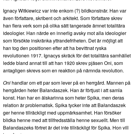
Ignacy Witkiewicz var inte enkom (?) bildkonstnär. Han var
även författare, skribent och arkitekt. Som författare skrev
han flera verk som på olika sätt tangerade ämnet totalitära
ideologier. Han närde en innerlig avsky mot alla ideologier
som försökte inskränka yttrandefriheten. Det är möjligt att
han tog den positionen efter att ha bevittnat ryska
revolutionen 1917. Ignacys skräck för det totalitära samhället
ledde bland annat till att han 1920 skrev pjäsen Oni, som
antagligen skrevs som en reaktion på nämnda revolution.
Oni
handlar om ett par som lever på en herrgård. Mannen på
herrgården heter Bałandaszek. Han är förtjust i att samla
konst. Han har en älskarinna som heter Spika, men deras
relation är problematisk. Spika tycker inte att Bałandaszek
ger henne tillräckligt med uppmärksamhet. Han försöker
blidka henne med att tillfredsställa henne sexuellt. Men till
Bałandaszeks förtret är det inte tillräckligt för Spika. Hon vill