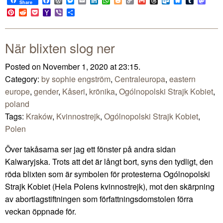
Facebook
WordPress
Messenger
Email
LinkedIn
WhatsApp
Blogger
Copy
Gmail
Threads
Outlook.com
Bluesky
Tumblr
Mast
Share
Link
Pinterest
Reddit
Pocket
Yahoo
Viber
Share
Mail
När blixten slog ner
Posted on November 1, 2020 at 23:15.
Category:
by sophie engström
,
Centraleuropa
,
eastern
europe
,
gender
,
Kåseri
,
krönika
,
Ogólnopolski Strajk Kobiet
,
poland
Tags:
Kraków
,
Kvinnostrejk
,
Ogólnopolski Strajk Kobiet
,
Polen
Över takåsarna ser jag ett fönster på andra sidan
Kalwaryjska. Trots att det är långt bort, syns den tydligt, den
röda blixten som är symbolen för protesterna Ogólnopolski
Strajk Kobiet (Hela Polens kvinnostrejk), mot den skärpning
av abortlagstiftningen som författningsdomstolen förra
veckan öppnade för.