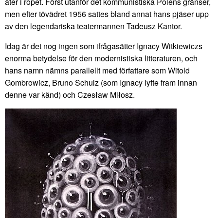
åter i ropet. Först utanför det kommunistiska Polens gränser,
men efter tövädret 1956 sattes bland annat hans pjäser upp
av den legendariska teatermannen Tadeusz Kantor.
Idag är det nog ingen som ifrågasätter Ignacy Witkiewiczs
enorma betydelse för den modernistiska litteraturen, och
hans namn nämns parallellt med författare som Witold
Gombrowicz, Bruno Schulz (som Ignacy lyfte fram innan
denne var känd) och Czesław Miłosz.