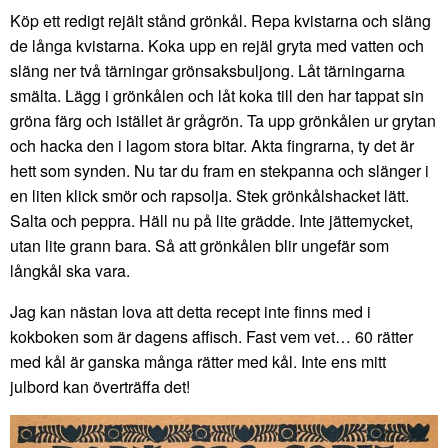
Köp ett redigt rejält stånd grönkål. Repa kvistarna och släng
de långa kvistarna. Koka upp en rejäl gryta med vatten och
släng ner två tärningar grönsaksbuljong. Låt tärningarna
smälta. Lägg i grönkålen och låt koka till den har tappat sin
gröna färg och istället är grågrön. Ta upp grönkålen ur grytan
och hacka den i lagom stora bitar. Akta fingrarna, ty det är
hett som synden. Nu tar du fram en stekpanna och slänger i
en liten klick smör och rapsolja. Stek grönkålshacket lätt.
Salta och peppra. Häll nu på lite grädde. Inte jättemycket,
utan lite grann bara. Så att grönkålen blir ungefär som
långkål ska vara.
Jag kan nästan lova att detta recept inte finns med i
kokboken som är dagens affisch. Fast vem vet… 60 rätter
med kål är ganska många rätter med kål. Inte ens mitt
julbord kan överträffa det!