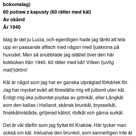
bokomslag)
60 potraw z kapusty (60 rätter med kål)
Av okänd
År 1940
Idag är det ju Lucia, och egentligen hade jag tänkt att leta
upp en passande affisch med någon med ljuskrona på
huvudet. Men så snubblade jag istället över den här
kokboken från 1940. 60 rätter med kål! Vilken ljuvlig
mat(!)dröm!
Kål är något som jag har en ganska utpräglad förkärlek för.
Jag har mycket svårt att föreställa mig ett julbord utan kål.
Enligt mig ska julbordet prydas av grönkål, eller Långkål
som den kallas i Halland, skånsk brunkål, brysselkål,
finskkålrotslåda, griljerad kålrot, rödkål och gärna surkål.
Det är väl därför som jag flyttat till Kraków. Här tycker man
också om kål. Inklusive den brunkol, som sannerligen inte är