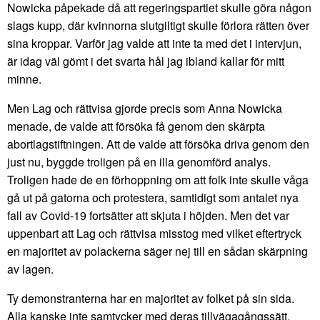
Nowicka påpekade då att regeringspartiet skulle göra någon
slags kupp, där kvinnorna slutgiltigt skulle förlora rätten över
sina kroppar. Varför jag valde att inte ta med det i intervjun,
är idag väl gömt i det svarta hål jag ibland kallar för mitt
minne.
Men Lag och rättvisa gjorde precis som Anna Nowicka
menade, de valde att försöka få genom den skärpta
abortlagstiftningen. Att de valde att försöka driva genom den
just nu, byggde troligen på en illa genomförd analys.
Troligen hade de en förhoppning om att folk inte skulle våga
gå ut på gatorna och protestera, samtidigt som antalet nya
fall av Covid-19 fortsätter att skjuta i höjden. Men det var
uppenbart att Lag och rättvisa misstog med vilket eftertryck
en majoritet av polackerna säger nej till en sådan skärpning
av lagen.
Ty demonstranterna har en majoritet av folket på sin sida.
Alla kanske inte samtycker med deras tillvägagångssätt,