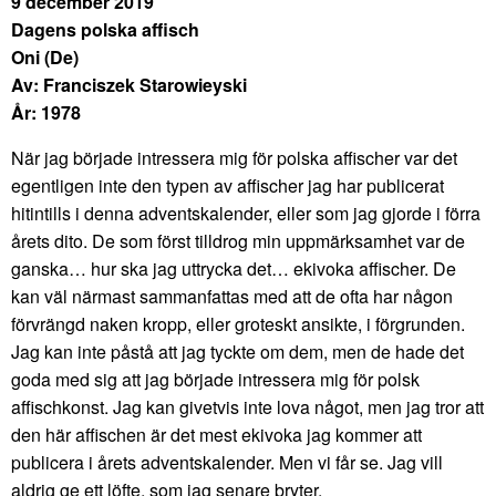
9 december 2019
Dagens polska affisch
Oni (De)
Av: Franciszek Starowieyski
År: 1978
När jag började intressera mig för polska affischer var det
egentligen inte den typen av affischer jag har publicerat
hitintills i denna adventskalender, eller som jag gjorde i förra
årets dito. De som först tilldrog min uppmärksamhet var de
ganska… hur ska jag uttrycka det… ekivoka affischer. De
kan väl närmast sammanfattas med att de ofta har någon
förvrängd naken kropp, eller groteskt ansikte, i förgrunden.
Jag kan inte påstå att jag tyckte om dem, men de hade det
goda med sig att jag började intressera mig för polsk
affischkonst. Jag kan givetvis inte lova något, men jag tror att
den här affischen är det mest ekivoka jag kommer att
publicera i årets adventskalender. Men vi får se. Jag vill
aldrig ge ett löfte, som jag senare bryter.