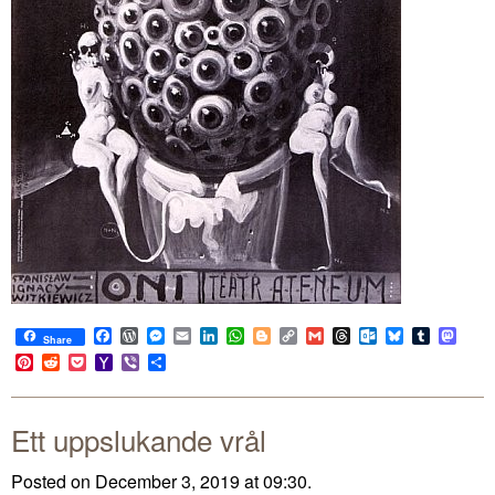
Facebook
WordPress
Messenger
Email
LinkedIn
WhatsApp
Blogger
Copy
Gmail
Threads
Outlook.com
Bluesky
Tumblr
Mast
Share
Link
Pinterest
Reddit
Pocket
Yahoo
Viber
Share
Mail
Ett uppslukande vrål
Posted on December 3, 2019 at 09:30.