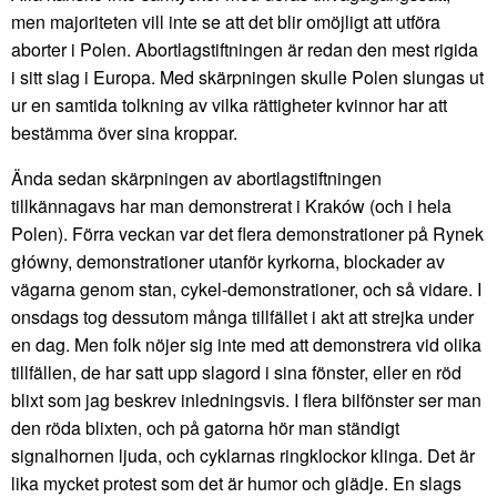
men majoriteten vill inte se att det blir omöjligt att utföra
aborter i Polen. Abortlagstiftningen är redan den mest rigida
i sitt slag i Europa. Med skärpningen skulle Polen slungas ut
ur en samtida tolkning av vilka rättigheter kvinnor har att
bestämma över sina kroppar.
Ända sedan skärpningen av abortlagstiftningen
tillkännagavs har man demonstrerat i Kraków (och i hela
Polen). Förra veckan var det flera demonstrationer på Rynek
główny, demonstrationer utanför kyrkorna, blockader av
vägarna genom stan, cykel-demonstrationer, och så vidare. I
onsdags tog dessutom många tillfället i akt att strejka under
en dag. Men folk nöjer sig inte med att demonstrera vid olika
tillfällen, de har satt upp slagord i sina fönster, eller en röd
blixt som jag beskrev inledningsvis. I flera bilfönster ser man
den röda blixten, och på gatorna hör man ständigt
signalhornen ljuda, och cyklarnas ringklockor klinga. Det är
lika mycket protest som det är humor och glädje. En slags