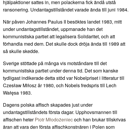
hjälpaktioner sattes in, men polackerna fick ändå utstå
ransonering. Undantagstillståndet varade ända till juni 1984.
När påven Johannes Paulus II besöktes landet 1983, mitt
under undantagstillståndet, uppmanade han det
kommunistiska partiet att legalisera Solidaritet, och att
förhandla med dem. Det skulle dock dröja ända till 1989 att
så skulle skedde.
Sverige stöttade på många vis motståndare till det
kommunistiska partiet under denna tid. Det som kanske
tydligast indikerade detta stöd var Nobelpriset i litteratur till
Czesław Miłosz år 1980, och Nobels fredspris till Lech
Wałęsa 1983.
Dagens polska affisch skapades just under
undantagstillståndets första dagar. Upphovsmannen till
affischen heter
Piotr Młodożeniec
och han brukar tillskrivas
äran att vara den första affischkonstnären i Polen som