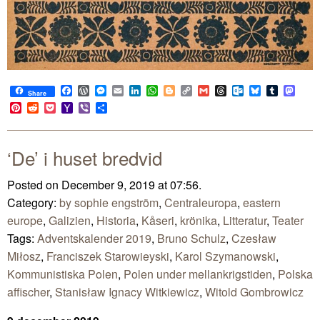
Facebook
WordPress
Messenger
Email
LinkedIn
WhatsApp
Blogger
Copy
Gmail
Threads
Outlook.com
Bluesky
Tumblr
Mast
Share
Link
Pinterest
Reddit
Pocket
Yahoo
Viber
Share
Mail
‘De’ i huset bredvid
Posted on December 9, 2019 at 07:56.
Category:
by sophie engström
,
Centraleuropa
,
eastern
europe
,
Galizien
,
Historia
,
Kåseri
,
krönika
,
Litteratur
,
Teater
Tags:
Adventskalender 2019
,
Bruno Schulz
,
Czesław
Miłosz
,
Franciszek Starowieyski
,
Karol Szymanowski
,
Kommunistiska Polen
,
Polen under mellankrigstiden
,
Polska
affischer
,
Stanisław Ignacy Witkiewicz
,
Witold Gombrowicz