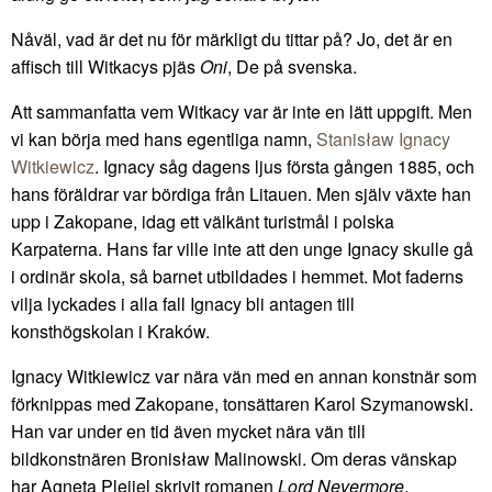
Nåväl, vad är det nu för märkligt du tittar på? Jo, det är en
affisch till Witkacys pjäs
Oni
, De på svenska.
Att sammanfatta vem Witkacy var är inte en lätt uppgift. Men
vi kan börja med hans egentliga namn,
Stanisław Ignacy
Witkiewicz
. Ignacy såg dagens ljus första gången 1885, och
hans föräldrar var bördiga från Litauen. Men själv växte han
upp i Zakopane, idag ett välkänt turistmål i polska
Karpaterna. Hans far ville inte att den unge Ignacy skulle gå
i ordinär skola, så barnet utbildades i hemmet. Mot faderns
vilja lyckades i alla fall Ignacy bli antagen till
konsthögskolan i Kraków.
Ignacy Witkiewicz var nära vän med en annan konstnär som
förknippas med Zakopane, tonsättaren Karol Szymanowski.
Han var under en tid även mycket nära vän till
bildkonstnären Bronisław Malinowski. Om deras vänskap
har Agneta Pleijel skrivit romanen
Lord Nevermore
.