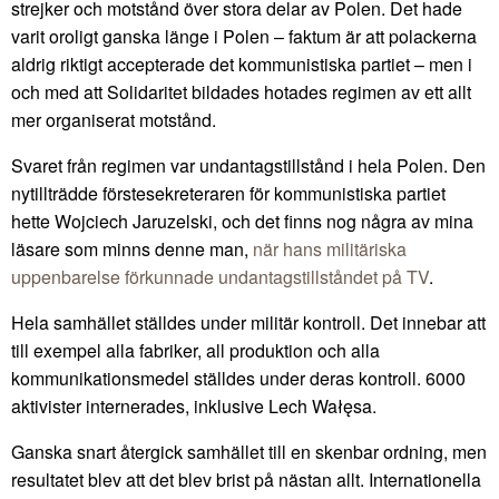
strejker och motstånd över stora delar av Polen. Det hade
varit oroligt ganska länge i Polen – faktum är att polackerna
aldrig riktigt accepterade det kommunistiska partiet – men i
och med att Solidaritet bildades hotades regimen av ett allt
mer organiserat motstånd.
Svaret från regimen var undantagstillstånd i hela Polen. Den
nytillträdde förstesekreteraren för kommunistiska partiet
hette Wojciech Jaruzelski, och det finns nog några av mina
läsare som minns denne man,
när hans militäriska
uppenbarelse förkunnade undantagstillståndet på TV
.
Hela samhället ställdes under militär kontroll. Det innebar att
till exempel alla fabriker, all produktion och alla
kommunikationsmedel ställdes under deras kontroll. 6000
aktivister internerades, inklusive Lech Wałęsa.
Ganska snart återgick samhället till en skenbar ordning, men
resultatet blev att det blev brist på nästan allt. Internationella