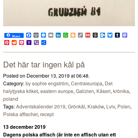
Facebook
WordPress
Messenger
Email
LinkedIn
WhatsApp
Blogger
Copy
Gmail
Threads
Outlook.com
Bluesky
Tumblr
Mast
Share
Link
Pinterest
Reddit
Pocket
Yahoo
Viber
Share
Mail
Det här tar ingen kål på
Posted on December 13, 2019 at 06:48.
Category:
by sophie engström
,
Centraleuropa
,
Det
halytjyska köket
,
eastern europe
,
Galizien
,
Kåseri
,
krönika
,
poland
Tags:
Adventskalender 2019
,
Grönkål
,
Kraków
,
Lviv
,
Polen
,
Polska affischer
,
recept
13 december 2019
Dagens polska affisch (är inte en affisch utan ett