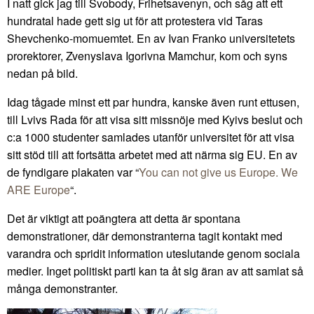
I natt gick jag till Svobody, Frihetsavenyn, och såg att ett
hundratal hade gett sig ut för att protestera vid Taras
Shevchenko-momuemtet. En av Ivan Franko universitetets
prorektorer, Zvenyslava Igorivna Mamchur, kom och syns
nedan på bild.
Idag tågade minst ett par hundra, kanske även runt ettusen,
till Lvivs Rada för att visa sitt missnöje med Kyivs beslut och
c:a 1000 studenter samlades utanför universitet för att visa
sitt stöd till att fortsätta arbetet med att närma sig EU. En av
de fyndigare plakaten var “
You can not give us Europe. We
ARE Europe
“.
Det är viktigt att poängtera att detta är spontana
demonstrationer, där demonstranterna tagit kontakt med
varandra och spridit information uteslutande genom sociala
medier. Inget politiskt parti kan ta åt sig äran av att samlat så
många demonstranter.