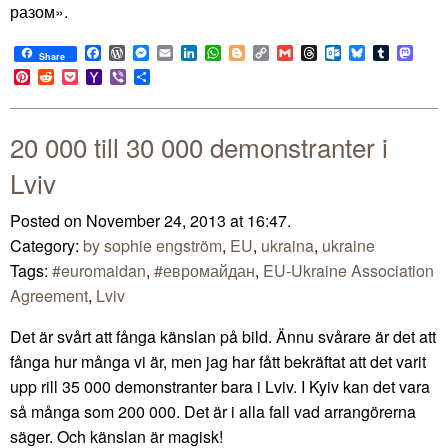
разом».
Facebook
WordPress
Messenger
Email
LinkedIn
WhatsApp
Blogger
Copy
Gmail
Threads
Outlook.com
Bluesky
Tumblr
Mast
Share
Link
Pinterest
Reddit
Pocket
Yahoo
Viber
Share
Mail
20 000 till 30 000 demonstranter i
Lviv
Posted on November 24, 2013 at 16:47.
Category:
by sophie engström
,
EU
,
ukraina
,
ukraine
Tags:
#euromaidan
,
#евромайдан
,
EU-Ukraine Association
Agreement
,
Lviv
Det är svårt att fånga känslan på bild. Ännu svårare är det att
fånga hur många vi är, men jag har fått bekräftat att det varit
upp rill 35 000 demonstranter bara i Lviv. I Kyiv kan det vara
så många som 200 000. Det är i alla fall vad arrangörerna
säger. Och känslan är magisk!