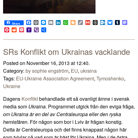
Facebook
WordPress
Messenger
Email
LinkedIn
WhatsApp
Blogger
Copy
Gmail
Threads
Outlook.com
Bluesky
Tumblr
Mast
Share
Link
Pinterest
Reddit
Pocket
Yahoo
Viber
Share
Mail
SRs Konflikt om Ukrainas vacklande
Posted on November 16, 2013 at 12:40.
Category:
by sophie engström
,
EU
,
ukraina
Tags:
EU-Ukraine Association Agreement
,
Tymoshenko
,
Ukraine
Dagens
Konflikt
behandlade ett så ovanligt ämne i svensk
media som
Ukraina
. Programmet utgick från den eviga fråga,
om Ukraina är en del av Centraleuropa eller den ryska
hemisfären
. För någon som bor i Lviv är frågan konstig.
Detta är Centraleuropa och det finns knappast någon här
som tvivlar på vad som är bäst för Ukraina. Men i de östra