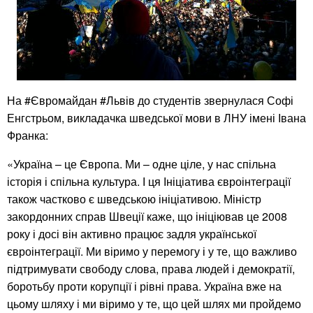
На ‪#‎Євромайдан‬ ‪#‎Львів‬ до студентів звернулася Софі
Енгстрьом, викладачка шведської мови в ЛНУ імені Івана
Франка:
«Україна – це Європа. Ми – одне ціле, у нас спільна
історія і спільна культура. І ця Ініціатива євроінтеграції
також частково є шведською ініціативою. Міністр
закордонних справ Швеції каже, що ініціював це 2008
року і досі він активно працює задля української
євроінтеграції. Ми віримо у перемогу і у те, що важливо
підтримувати свободу слова, права людей і демократії,
боротьбу проти корупції і рівні права. Україна вже на
цьому шляху і ми віримо у те, що цей шлях ми пройдемо