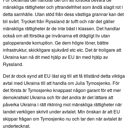
mänskliga rättigheter och yttrandefrihet som ändå slagit rot i
detta samhälle. Utan stöd från dess västliga grannar kan det
bli svårt. Trycket från Ryssland är tufft och när det gäller
mänskliga rättigheter är de inte bäst i klassen. Det handlar
också om att försöka ge invånarna ett drägligt liv utan
galopperande korruption. Ge dem högre löner, bättre
infrastruktur, skickligare sjukvård etc etc. Det är troligare att
Ukraina kan nå dit med hjälp av EU än med hjälp av
Ryssland.
Det är dock synd att EU låst sig till att få tillstånd detta viktiga
avtal med Ukraina till att handla om Julia Tymosjenko. För
det första är Tymosjenko knappast någon garant för ett mer
demokratiskt Ukraina och för det andra är det lättare att
påverka Ukraina i rätt riktning mot mänskliga rättigheter när
landet verkligen skrivit under avtalet. Min önskan är att EU
skippar frågan om Tymosjenko
nu
och tar den när avtalet är
undertecknat.