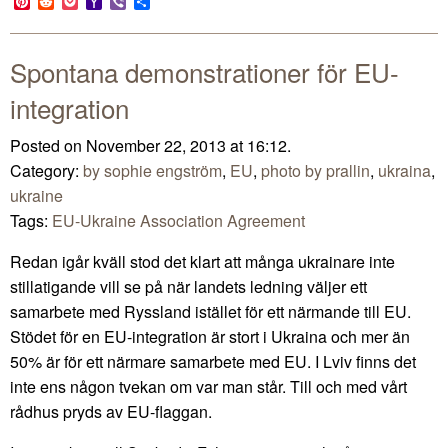
Pinterest
Reddit
Pocket
Yahoo
Viber
Share
Mail
Spontana demonstrationer för EU-
integration
Posted on November 22, 2013 at 16:12.
Category:
by sophie engström
,
EU
,
photo by prallin
,
ukraina
,
ukraine
Tags:
EU-Ukraine Association Agreement
Redan igår kväll stod det klart att många ukrainare inte
stillatigande vill se på när landets ledning väljer ett
samarbete med Ryssland istället för ett närmande till EU.
Stödet för en EU-integration är stort i Ukraina och mer än
50% är för ett närmare samarbete med EU. I Lviv finns det
inte ens någon tvekan om var man står. Till och med vårt
rådhus pryds av EU-flaggan.