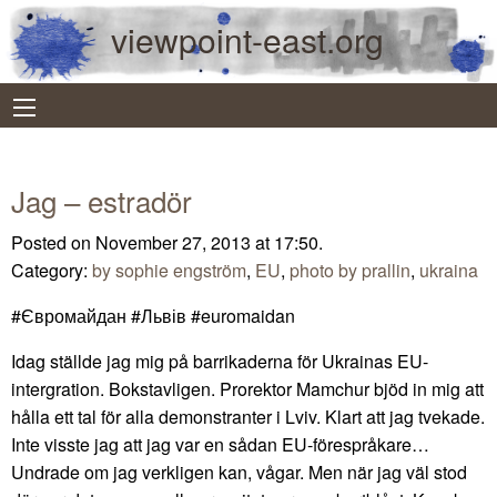
viewpoint-east.org
Jag – estradör
Posted on November 27, 2013 at 17:50.
Category:
by sophie engström
,
EU
,
photo by prallin
,
ukraina
#‎Євромайдан‬ ‪#‎Львів #euromaidan‬
Idag ställde jag mig på barrikaderna för Ukrainas EU-
intergration. Bokstavligen. Prorektor Mamchur bjöd in mig att
hålla ett tal för alla demonstranter i Lviv. Klart att jag tvekade.
Inte visste jag att jag var en sådan EU-förespråkare…
Undrade om jag verkligen kan, vågar. Men när jag väl stod