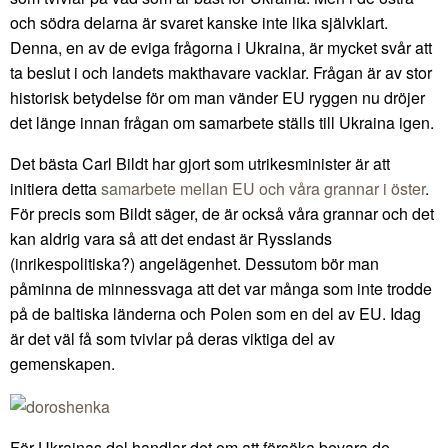
och södra delarna är svaret kanske inte lika självklart.
Denna, en av de eviga frågorna i Ukraina, är mycket svår att
ta beslut i och landets makthavare vacklar. Frågan är av stor
historisk betydelse för om man vänder EU ryggen nu dröjer
det länge innan frågan om samarbete ställs till Ukraina igen.
Det bästa Carl Bildt har gjort som utrikesminister är att
initiera detta
samarbete mellan EU och våra grannar i öster
.
För precis som Bildt säger, de är också våra grannar och det
kan aldrig vara så att det endast är Rysslands
(inrikespolitiska?) angelägenhet. Dessutom bör man
påminna de minnessvaga att det var många som inte trodde
på de baltiska länderna och Polen som en del av EU. Idag
är det väl få som tvivlar på deras viktiga del av
gemenskapen.
För Ukrainas del handlar det om att försöka bevara de