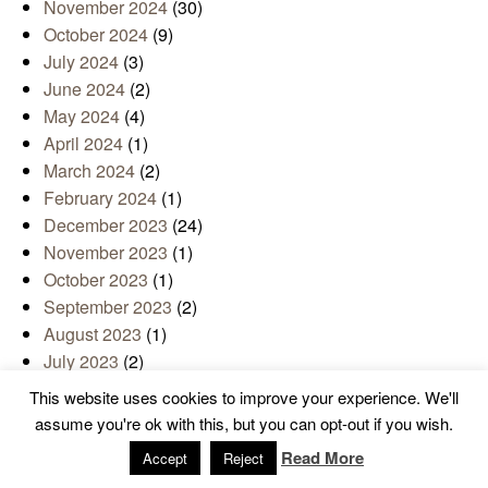
November 2024
(30)
October 2024
(9)
July 2024
(3)
June 2024
(2)
May 2024
(4)
April 2024
(1)
March 2024
(2)
February 2024
(1)
December 2023
(24)
November 2023
(1)
October 2023
(1)
September 2023
(2)
August 2023
(1)
July 2023
(2)
June 2023
(1)
This website uses cookies to improve your experience. We'll
December 2022
(23)
assume you're ok with this, but you can opt-out if you wish.
November 2022
(1)
Read More
Accept
Reject
July 2022
(4)