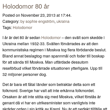
Holodomor 80 år
Posted on November 23, 2013 at 17:44.
Category:
by sophie engström
,
ukraina
Tags:
Holodomor
I år är det 80 år sedan
Holodomor
– den svält som skedde i
Ukraina mellan 1932-33. Svälten förvärrades av att den
kommunistiska regimen i Moskva tog flera förödande beslut.
Bland annat beslagtog man spannmål och foder till boskap
för att sända till Moskva. Man utfärdade dessutom
reseförbud vilket förvärrade situationen ytterligare. Upp till
32 miljoner personer dog.
Det är bara ett fåtal länder som betraktar detta som ett
folkmord. Sverige har valt att inte erkänna folkmordet.
Orsaken är att inte stöta sig med Moskva, vilket förstås är
genant då vi har en utrikesminister som vanligtvis inte
skräder orden i sin kritik av Kreml. Nu är ett perfekt tillfälle att