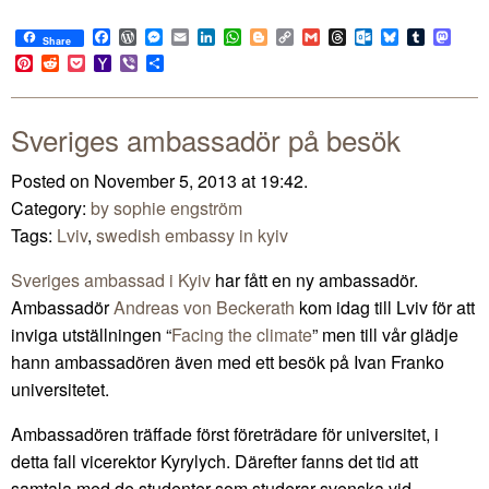
Facebook
WordPress
Messenger
Email
LinkedIn
WhatsApp
Blogger
Copy
Gmail
Threads
Outlook.com
Bluesky
Tumblr
Mast
Share
Link
Pinterest
Reddit
Pocket
Yahoo
Viber
Share
Mail
Sveriges ambassadör på besök
Posted on November 5, 2013 at 19:42.
Category:
by sophie engström
Tags:
Lviv
,
swedish embassy in kyiv
Sveriges ambassad i Kyiv
har fått en ny ambassadör.
Ambassadör
Andreas von Beckerath
kom idag till Lviv för att
inviga utställningen “
Facing the climate
” men till vår glädje
hann ambassadören även med ett besök på Ivan Franko
universitetet.
Ambassadören träffade först företrädare för universitet, i
detta fall vicerektor Kyrylych. Därefter fanns det tid att
samtala med de studenter som studerar svenska vid