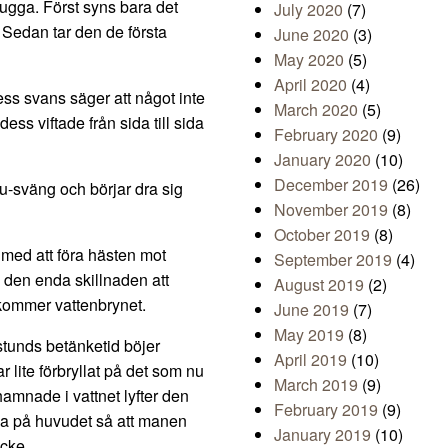
kugga. Först syns bara det
July 2020
(7)
Sedan tar den de första
June 2020
(3)
May 2020
(5)
April 2020
(4)
ess svans säger att något inte
March 2020
(5)
ss viftade från sida till sida
February 2020
(9)
January 2020
(10)
December 2019
(26)
 u-sväng och börjar dra sig
November 2019
(8)
October 2019
(8)
med att föra hästen mot
September 2019
(4)
den enda skillnaden att
August 2019
(2)
kommer vattenbrynet.
June 2019
(7)
May 2019
(8)
 stunds betänketid böjer
April 2019
(10)
 lite förbryllat på det som nu
March 2019
(9)
mnade i vattnet lyfter den
February 2019
(9)
ska på huvudet så att manen
January 2019
(10)
cke.