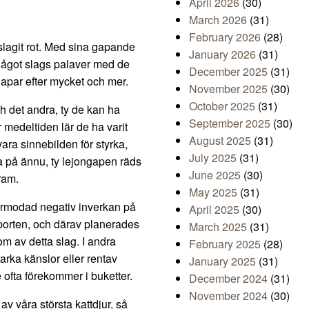
April 2026
(30)
March 2026
(31)
February 2026
(28)
slagit rot. Med sina gapande
January 2026
(31)
l något slags palaver med de
December 2025
(31)
gapar efter mycket och mer.
November 2025
(30)
October 2025
(31)
h det andra, ty de kan ha
September 2025
(30)
 medeltiden lär de ha varit
August 2025
(31)
ra sinnebilden för styrka,
July 2025
(31)
 på ännu, ty lejongapen räds
June 2025
(30)
ram.
May 2025
(31)
förmodad negativ inverkan på
April 2025
(30)
 porten, och därav planerades
March 2025
(31)
m av detta slag. I andra
February 2025
(28)
arka känslor eller rentav
January 2025
(31)
e ofta förekommer i buketter.
December 2024
(31)
November 2024
(30)
av våra största kattdjur, så