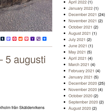
April 2022
(1)
January 2022
(1)
December 2021
(24)
November 2021
(2)
October 2021
(2)
August 2021
(1)
s
look.com
Bluesky
Tumblr
Mastodon
Pinterest
Reddit
Pocket
Yahoo
Viber
Share
July 2021
(2)
Mail
June 2021
(1)
May 2021
(5)
 5 augusti
April 2021
(4)
March 2021
(4)
February 2021
(4)
January 2021
(5)
December 2020
(25)
November 2020
(4)
October 2020
(2)
September 2020
(2)
lholm från Skäldervikens
August 2020
(2)