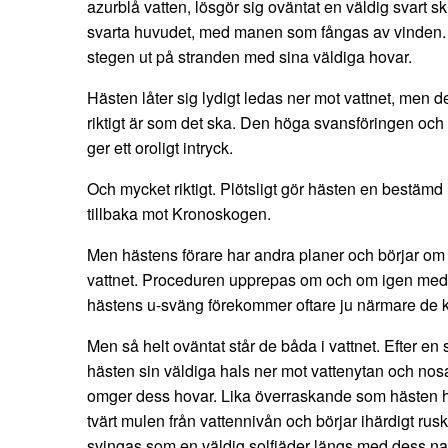
azurblå vatten, lösgör sig oväntat en väldig svart s
svarta huvudet, med manen som fångas av vinden. 
stegen ut på stranden med sina väldiga hovar.
Hästen låter sig lydigt ledas ner mot vattnet, men d
riktigt är som det ska. Den höga svansföringen och de
ger ett oroligt intryck.
Och mycket riktigt. Plötsligt gör hästen en bestämd
tillbaka mot Kronoskogen.
Men hästens förare har andra planer och börjar om 
vattnet. Proceduren upprepas om och om igen med 
hästens u-sväng förekommer oftare ju närmare de 
Men så helt oväntat står de båda i vattnet. Efter en
hästen sin väldiga hals ner mot vattenytan och nosar
omger dess hovar. Lika överraskande som hästen ha
tvärt mulen från vattennivån och börjar ihärdigt ru
svingas som en väldig solfjäder längs med dess na