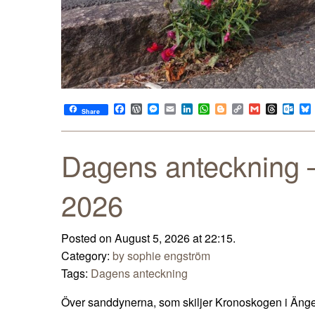
Facebook
WordPress
Messenger
Email
LinkedIn
WhatsApp
Blogger
Copy
Gmail
Thread
Out
Share
Link
Dagens anteckning –
2026
Posted on August 5, 2026 at 22:15.
Category:
by sophie engström
Tags:
Dagens anteckning
Över sanddynerna, som skiljer Kronoskogen i Änge