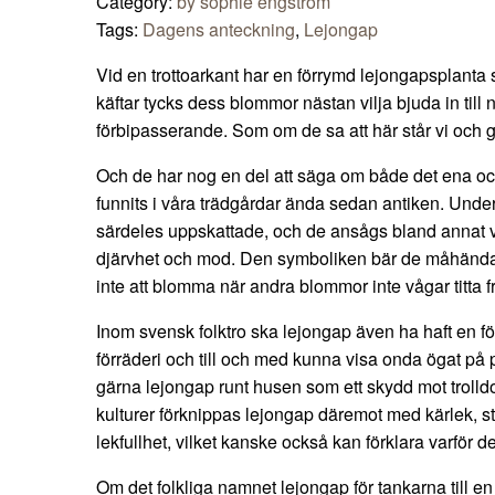
Category:
by sophie engström
Tags:
Dagens anteckning
,
Lejongap
Vid en trottoarkant har en förrymd lejongapsplanta 
käftar tycks dess blommor nästan vilja bjuda in til
förbipasserande. Som om de sa att här står vi och 
Och de har nog en del att säga om både det ena oc
funnits i våra trädgårdar ända sedan antiken. Under
särdeles uppskattade, och de ansågs bland annat va
djärvhet och mod. Den symboliken bär de måhända
inte att blomma när andra blommor inte vågar titta f
Inom svensk folktro ska lejongap även ha haft en 
förräderi och till och med kunna visa onda ögat på
gärna lejongap runt husen som ett skydd mot trolldo
kulturer förknippas lejongap däremot med kärlek, st
lekfullhet, vilket kanske också kan förklara varför d
Om det folkliga namnet lejongap för tankarna till en 