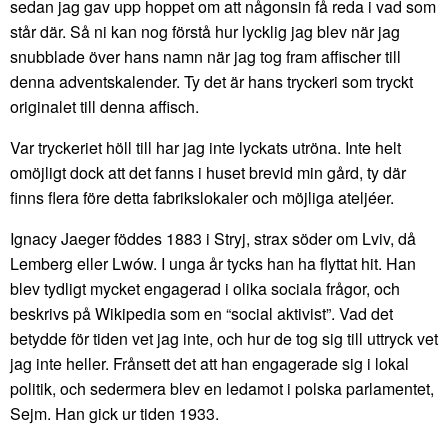
sedan jag gav upp hoppet om att någonsin få reda i vad som
står där. Så ni kan nog förstå hur lycklig jag blev när jag
snubblade över hans namn när jag tog fram affischer till
denna adventskalender. Ty det är hans tryckeri som tryckt
originalet till denna affisch.
Var tryckeriet höll till har jag inte lyckats utröna. Inte helt
omöjligt dock att det fanns i huset brevid min gård, ty där
finns flera före detta fabrikslokaler och möjliga ateljéer.
Ignacy Jaeger föddes 1883 i Stryj, strax söder om Lviv, då
Lemberg eller Lwów. I unga år tycks han ha flyttat hit. Han
blev tydligt mycket engagerad i olika sociala frågor, och
beskrivs på Wikipedia som en “social aktivist”. Vad det
betydde för tiden vet jag inte, och hur de tog sig till uttryck vet
jag inte heller. Frånsett det att han engagerade sig i lokal
politik, och sedermera blev en ledamot i polska parlamentet,
Sejm. Han gick ur tiden 1933.