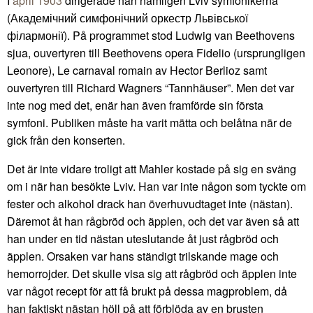
I
april 1903
dirigerade han nämligen Lviv symfonikerna
(Академічний симфонічний оркестр Львівської
філармонії). På programmet stod Ludwig van Beethovens
sjua, ouvertyren till Beethovens opera Fidelio (ursprungligen
Leonore), Le carnaval romain av Hector Berlioz samt
ouvertyren till Richard Wagners “Tannhäuser”. Men det var
inte nog med det, enär han även framförde sin första
symfoni. Publiken måste ha varit mätta och belåtna när de
gick från den konserten.
Det är inte vidare troligt att Mahler kostade på sig en sväng
om i när han besökte Lviv. Han var inte någon som tyckte om
fester och alkohol drack han överhuvudtaget inte (nästan).
Däremot åt han rågbröd och äpplen, och det var även så att
han under en tid nästan uteslutande åt just rågbröd och
äpplen. Orsaken var hans ständigt trilskande mage och
hemorrojder. Det skulle visa sig att rågbröd och äpplen inte
var något recept för att få brukt på dessa magproblem, då
han faktiskt nästan höll på att förblöda av en brusten