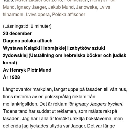
Mund
,
Ignacy Jaeger
,
Jakub Mund
,
Janowska
,
Lvivs
filharmoni
,
Lvivs opera
,
Polska affischer
(Läsningstid:
2
minuter)
20 december
Dagens polska affisch
Wystawa Książki Hebrajskiej i zabytków sztuki
żydowskiej (Utställning om hebreiska böcker och judisk
konst)
Av Henryk Piotr Mund
År 1928
Långt ovanför markplan, längst uppe på fasaden till vårt hus,
finns resterna av en polskspråkig reklam från
mellankrigstiden. Det är reklam för
Ignacy Jaegers tryckeri
.
Tidens tand har suddat ut reklamen, som målats rakt på
fasaden. Jag har i alla år försökt urskilja bokstäverna, men
det enda jag lyckades uttyda var Jaeger. Det var länge