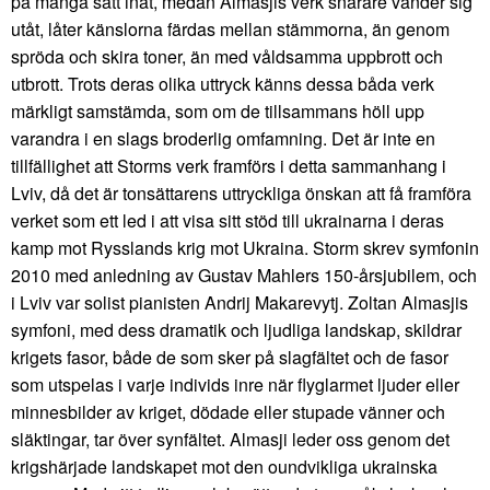
på många sätt inåt, medan Almasjis verk snarare vänder sig
utåt, låter känslorna färdas mellan stämmorna, än genom
spröda och skira toner, än med våldsamma uppbrott och
utbrott. Trots deras olika uttryck känns dessa båda verk
märkligt samstämda, som om de tillsammans höll upp
varandra i en slags broderlig omfamning. Det är inte en
tillfällighet att Storms verk framförs i detta sammanhang i
Lviv, då det är tonsättarens uttryckliga önskan att få framföra
verket som ett led i att visa sitt stöd till ukrainarna i deras
kamp mot Rysslands krig mot Ukraina. Storm skrev symfonin
2010 med anledning av Gustav Mahlers 150-årsjubilem, och
i Lviv var solist pianisten Andrij Makarevytj. Zoltan Almasjis
symfoni, med dess dramatik och ljudliga landskap, skildrar
krigets fasor, både de som sker på slagfältet och de fasor
som utspelas i varje individs inre när flyglarmet ljuder eller
minnesbilder av kriget, dödade eller stupade vänner och
släktingar, tar över synfältet. Almasji leder oss genom det
krigshärjade landskapet mot den oundvikliga ukrainska