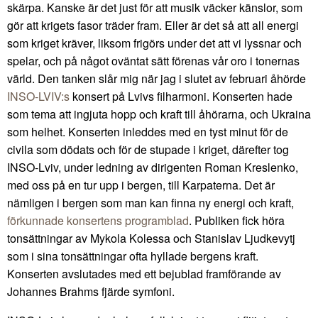
skärpa. Kanske är det just för att musik väcker känslor, som
gör att krigets fasor träder fram. Eller är det så att all energi
som kriget kräver, liksom frigörs under det att vi lyssnar och
spelar, och på något oväntat sätt förenas vår oro i tonernas
värld. Den tanken slår mig när jag i slutet av februari åhörde
INSO-LVIV:s
konsert på Lvivs filharmoni. Konserten hade
som tema att ingjuta hopp och kraft till åhörarna, och Ukraina
som helhet. Konserten inleddes med en tyst minut för de
civila som dödats och för de stupade i kriget, därefter tog
INSO-Lviv, under ledning av dirigenten Roman Kreslenko,
med oss på en tur upp i bergen, till Karpaterna. Det är
nämligen i bergen som man kan finna ny energi och kraft,
förkunnade konsertens programblad
. Publiken fick höra
tonsättningar av Mykola Kolessa och Stanislav Ljudkevytj
som i sina tonsättningar ofta hyllade bergens kraft.
Konserten avslutades med ett bejublad framförande av
Johannes Brahms fjärde symfoni.