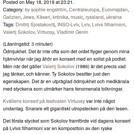
Posted on May 18, 2019 at 23:21.
Category:
by sophie engström
,
Centraleuropa
,
Euromajdan
,
Galizien
,
Jews
,
Kåseri
,
krönika
,
music
,
ryssland
,
ukraina
Tags:
Dmitrij Sjostakovitj
,
INSO-Lviv
,
Lviv
,
Lvivs filharmoni
,
Valerij Sokolov
,
Virtuosy
,
Vladimir Genin
(Läsningstid:
3
minuter)
Ödmjukhet. Det är inte ofta som det ordet flyger genom mina
hjärnvivlar när jag åhör en konsert med en solist på podiet.
Men när det gäller
Valerij Sokolov
(1986) är det precis vad
jag tänker, och känner. Ty Sokolov besitter just den
egenskapen. Det är en utpräglad ödmjukhet och medkänsla
med styckena som utmärker hans fenomenala tolkningar.
Kvällens konsert på festivalen Virtuosy
var inte något
undantag. Snarare ett gigantiskt utropstecken på den tesen.
Det första stycket som Sokolov framförde vid dagens konsert
på Lvivs filharmoni var en komposition av den ryske