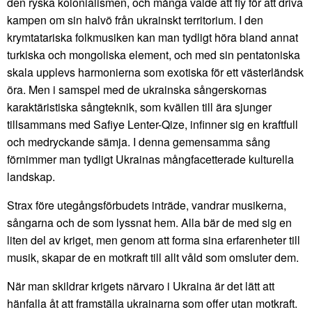
den ryska kolonialismen, och många valde att fly för att driva
kampen om sin halvö från ukrainskt territorium. I den
krymtatariska folkmusiken kan man tydligt höra bland annat
turkiska och mongoliska element, och med sin pentatoniska
skala upplevs harmonierna som exotiska för ett västerländsk
öra. Men i samspel med de ukrainska sångerskornas
karaktäristiska sångteknik, som kvällen till ära sjunger
tillsammans med Safiye Lenter-Qize, infinner sig en kraftfull
och medryckande sämja. I denna gemensamma sång
förnimmer man tydligt Ukrainas mångfacetterade kulturella
landskap.
Strax före utegångsförbudets inträde, vandrar musikerna,
sångarna och de som lyssnat hem. Alla bär de med sig en
liten del av kriget, men genom att forma sina erfarenheter till
musik, skapar de en motkraft till allt våld som omsluter dem.
När man skildrar krigets närvaro i Ukraina är det lätt att
hänfalla åt att framställa ukrainarna som offer utan motkraft.