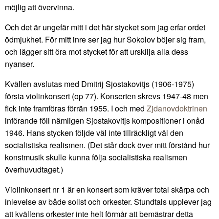
möjlig att övervinna.
Och det är ungefär mitt i det här stycket som jag erfar ordet
ödmjukhet. För mitt inre ser jag hur Sokolov böjer sig fram,
och lägger sitt öra mot stycket för att urskilja alla dess
nyanser.
Kvällen avslutas med Dmitrij Sjostakovitjs (1906-1975)
första violinkonsert (op 77). Konserten skrevs 1947-48 men
fick inte framföras förrän 1955. I och med
Zjdanovdoktrinen
införande föll nämligen Sjostakovitjs kompositioner i onåd
1946. Hans stycken följde väl inte tillräckligt väl den
socialistiska realismen. (Det står dock över mitt förstånd hur
konstmusik skulle kunna följa socialistiska realismen
överhuvudtaget.)
Violinkonsert nr 1 är en konsert som kräver total skärpa och
inlevelse av både solist och orkester. Stundtals upplever jag
att kvällens orkester inte helt förmår att bemästrar detta