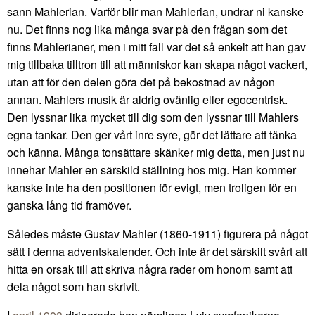
sann Mahlerian. Varför blir man Mahlerian, undrar ni kanske
nu. Det finns nog lika många svar på den frågan som det
finns Mahlerianer, men i mitt fall var det så enkelt att han gav
mig tillbaka tilltron till att människor kan skapa något vackert,
utan att för den delen göra det på bekostnad av någon
annan. Mahlers musik är aldrig ovänlig eller egocentrisk.
Den lyssnar lika mycket till dig som den lyssnar till Mahlers
egna tankar. Den ger vårt inre syre, gör det lättare att tänka
och känna. Många tonsättare skänker mig detta, men just nu
innehar Mahler en särskild ställning hos mig. Han kommer
kanske inte ha den positionen för evigt, men troligen för en
ganska lång tid framöver.
Således måste Gustav Mahler (1860-1911) figurera på något
sätt i denna adventskalender. Och inte är det särskilt svårt att
hitta en orsak till att skriva några rader om honom samt att
dela något som han skrivit.