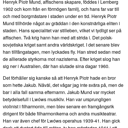
Henryk Piotr Mund, affischens skapare, föddes i Lemberg
1902 och kom från en förmögen familj, och hans far var till
och med borgmästare i staden under en tid. Henryk Piotr
Mund tillhörde något av gräddan i den konstnärliga eliten i
staden. Hans specialitet var stilleben, vilket vi tydligt ser på
affischen. Två krig hann han med att strida i. Det polsk-
sovjetiska kriget samt andra världskriget. I det senare blev
han tillfångatagen, men lyckades fly. Han stred sedan med
de allierade styrkorna mot nazisterna. Efter kriget slog han
sig ner i Australien, där han slutade sina dagar 1960.
Det förhåller sig kanske så att Henryk Piotr hade en bror
som hette Jakub. Nåväl, det vågar jag inte svära på, men de
bar i alla fall samma efternamn. Jakub Mund var mycket
betydelsefull i Lwóws musikliv. Han var ursprungligen
violinist i filharmonin, men blev senare en framgångsrik
dirigent för både filharmonikerna och andra musikteatrar.
Han var även chef för Lwóws operahus 1939-41. Han gick
dock ett dystert öde till mötes, ty han mördades 1941 i ett