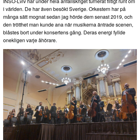
INSO-Lviv har under hela anfallskriget turnerat flitigt runt om
i världen. De har även besökt Sverige. Orkestern har på
många sätt mognat sedan jag hörde dem senast 2019, och
den trötthet man kunde ana när musikerna äntrade scenen,
blåstes bort under konsertens gång. Deras energi fyllde
onekligen varje åhörare.