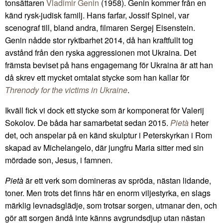
tonsättaren
Vladimir Genin
(1958). Genin kommer från en
känd rysk-judisk familj. Hans farfar, Jossif Spinel, var
scenograf till, bland andra, filmaren Sergej Eisenstein.
Genin nådde stor ryktbarhet 2014, då han kraftfullt tog
avstånd från den ryska aggressionen mot Ukraina. Det
främsta beviset på hans engagemang för Ukraina är att han
då skrev ett mycket omtalat stycke som han kallar för
Threnody for the victims in Ukraine
.
Ikväll fick vi dock ett stycke som är komponerat för Valerij
Sokolov. De båda har samarbetat sedan 2015.
Pietà
heter
det, och anspelar på en känd skulptur i Peterskyrkan i Rom
skapad av Michelangelo, där jungfru Maria sitter med sin
mördade son, Jesus, i famnen.
Pietà
är ett verk som domineras av spröda, nästan lidande,
toner. Men trots det finns här en enorm viljestyrka, en slags
märklig levnadsglädje, som trotsar sorgen, utmanar den, och
gör att sorgen ändå inte känns avgrundsdjup utan nästan