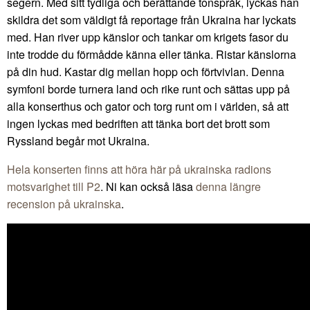
segern. Med sitt tydliga och berättande tonspråk, lyckas han
skildra det som väldigt få reportage från Ukraina har lyckats
med. Han river upp känslor och tankar om krigets fasor du
inte trodde du förmådde känna eller tänka. Ristar känslorna
på din hud. Kastar dig mellan hopp och förtvivlan. Denna
symfoni borde turnera land och rike runt och sättas upp på
alla konserthus och gator och torg runt om i världen, så att
ingen lyckas med bedriften att tänka bort det brott som
Ryssland begår mot Ukraina.
Hela konserten finns att höra här på ukrainska radions
motsvarighet till P2
. Ni kan också läsa
denna längre
recension på ukrainska
.