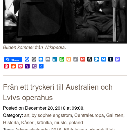
Bilden kommer från Wikipedia
.
Facebook
WordPress
Messenger
Email
LinkedIn
WhatsApp
Blogger
Copy
Gmail
Threads
Outlook.com
Bluesky
Tumblr
Mast
Share
Link
Pinterest
Reddit
Pocket
Yahoo
Viber
Share
Mail
Från ett tryckeri till Australien och
Lvivs operahus
Posted on December 20, 2018 at 09:08.
Category:
art
,
by sophie engström
,
Centraleuropa
,
Galizien
,
Historia
,
Kåseri
,
krönika
,
music
,
poland
Tags:
Adventskalender 2018
,
Förintelsen
,
Henryk Piotr