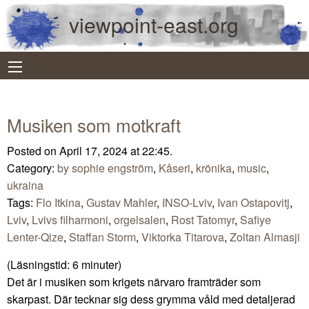
viewpoint-east.org
Musiken som motkraft
Posted on April 17, 2024 at 22:45.
Category:
by sophie engström
,
Kåseri
,
krönika
,
music
,
ukraina
Tags:
Flo Itkina
,
Gustav Mahler
,
INSO-Lviv
,
Ivan Ostapovitj
,
Lviv
,
Lvivs filharmoni
,
orgelsalen
,
Rost Tatomyr
,
Safiye
Lenter-Qize
,
Staffan Storm
,
Viktorka Titarova
,
Zoltan Almasji
(Läsningstid:
6
minuter)
Det är i musiken som krigets närvaro framträder som
skarpast. Där tecknar sig dess grymma våld med detaljerad