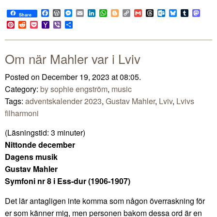
Facebook
WordPress
Messenger
Email
LinkedIn
WhatsApp
Blogger
Copy
Gmail
Threads
Outlook.com
Bluesky
Tumblr
Mast
Share
Link
Pinterest
Reddit
Pocket
Yahoo
Viber
Share
Mail
Om när Mahler var i Lviv
Posted on December 19, 2023 at 08:05.
Category:
by sophie engström
,
music
Tags:
adventskalender 2023
,
Gustav Mahler
,
Lviv
,
Lvivs
filharmoni
(Läsningstid:
3
minuter)
Nittonde december
Dagens musik
Gustav Mahler
Symfoni nr 8 i Ess-dur (1906-1907)
Det lär antagligen inte komma som någon överraskning för
er som känner mig, men personen bakom dessa ord är en