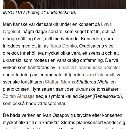
INSO-LVIV (Fotograf: undertecknad)
Men kanske var det särskilt under en konsert på
Lvivs
Orgelsal
, några dagar senare, som kriget bröt in, och på
många sätt tog över, mitt medvetande. Konserten, som
inleddes med ett tal av
Taras Demko
, Orgelsalens vice
direktör, innehöll två mycket olika verk, ett svenskt och ett
ukrainskt, som möttes i en vänskaplig omfamning. De två
verken som framfördes av
Luhansk filharmoniska orkester
under ledning av fenomenale dirigenten
Ivan Ostapovitj
var
svenske tonsättaren
Staffan Storms
Shattered Night
, en
pianokonsert i fyra satser, samt den ukrainske tonsättaren
Zoltan Almasjis
tredje symfoni kallad
Seger
(
Переможної
),
som också hade världspremiär.
De båda verken är, Ivan Ostapovitj uttryckte efter konserten,
mycket olika till sin karaktär. Storms pianokonsert vänder sig