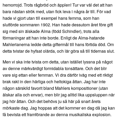
hemorrojd. Trots rågbröd och äpplen! Tur var väl det att han
bara nästan strök med, utan fick leva i några år till. För vad
hade vi gjort utan till exempel hans femma, som han
slutförde sommaren 1902. Han hade dessutom året före gift
sig med sin älskade Alma (född Schindler), trots alla
förmaningar att han inte borde. Enligt de Alma-hatande
Mahlerianerna ledde detta giftermål till hans förtida död. Om
detta tvistar de hyfsat olärda, och lär göra så till tidernas slut.
Men vi ska inte tvista om detta, utan istället lyssna på något
av denne märkvärdigt formidabla tonsättare. Och det blir
vare sig ettan eller femman. Vi dra därför iväg med ett riktigt
brak rakt in den härliga och heltokiga åttan. Jag har inte
någon särskild favorit bland Mahlers kompositioner (utan
älskar alla och envar), men blir jag alltid lika uppsluppen när
jag hör åttan. Och det behövs ju så här på snart årets
mörkaste dag. Jag hoppas att det kommer en dag då jag kan
få bevista ett framförande av denna musikaliska explosion.