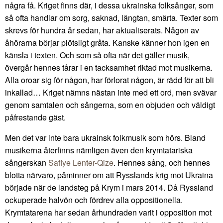
några få. Kriget finns där, i dessa ukrainska folksånger, som
så ofta handlar om sorg, saknad, längtan, smärta. Texter som
skrevs för hundra år sedan, har aktualiserats. Någon av
åhörarna börjar plötsligt gråta. Kanske känner hon igen en
känsla i texten. Och som så ofta när det gäller musik,
övergår hennes tårar i en tacksamhet riktad mot musikerna.
Alla oroar sig för någon, har förlorat någon, är rädd för att bli
inkallad… Kriget nämns nästan inte med ett ord, men svävar
genom samtalen och sångerna, som en objuden och väldigt
påfrestande gäst.
Men det var inte bara ukrainsk folkmusik som hörs. Bland
musikerna återfinns nämligen även den krymtatariska
sångerskan
Safiye Lenter-Qize
. Hennes sång, och hennes
blotta närvaro, påminner om att Rysslands krig mot Ukraina
började när de landsteg på Krym i mars 2014. Då Ryssland
ockuperade halvön och fördrev alla oppositionella.
Krymtatarena har sedan århundraden varit i opposition mot