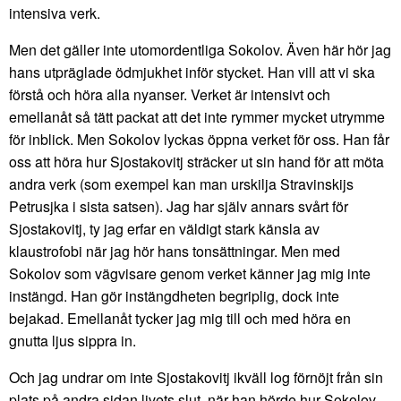
intensiva verk.
Men det gäller inte utomordentliga Sokolov. Även här hör jag
hans utpräglade ödmjukhet inför stycket. Han vill att vi ska
förstå och höra alla nyanser. Verket är intensivt och
emellanåt så tätt packat att det inte rymmer mycket utrymme
för inblick. Men Sokolov lyckas öppna verket för oss. Han får
oss att höra hur Sjostakovitj sträcker ut sin hand för att möta
andra verk (som exempel kan man urskilja Stravinskijs
Petrusjka i sista satsen). Jag har själv annars svårt för
Sjostakovitj, ty jag erfar en väldigt stark känsla av
klaustrofobi när jag hör hans tonsättningar. Men med
Sokolov som vägvisare genom verket känner jag mig inte
instängd. Han gör instängdheten begriplig, dock inte
bejakad. Emellanåt tycker jag mig till och med höra en
gnutta ljus sippra in.
Och jag undrar om inte Sjostakovitj ikväll log förnöjt från sin
plats på andra sidan livets slut, när han hörde hur Sokolov