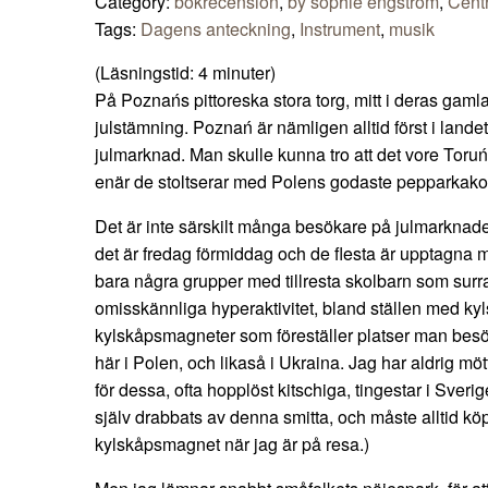
Category:
bokrecension
,
by sophie engström
,
Cent
Tags:
Dagens anteckning
,
Instrument
,
musik
(Läsningstid:
4
minuter)
På Poznańs pittoreska stora torg, mitt i deras gaml
julstämning. Poznań är nämligen alltid först i lande
julmarknad. Man skulle kunna tro att det vore Toru
enär de stoltserar med Polens godaste pepparkakor, 
Det är inte särskilt många besökare på julmarknade
det är fredag förmiddag och de flesta är upptagna m
bara några grupper med tillresta skolbarn som surra
omisskännliga hyperaktivitet, bland ställen med ky
kylskåpsmagneter som föreställer platser man besök
här i Polen, och likaså i Ukraina. Jag har aldrig möt
för dessa, ofta hopplöst kitschiga, tingestar i Sver
själv drabbats av denna smitta, och måste alltid k
kylskåpsmagnet när jag är på resa.)