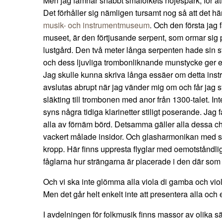
Men jag lämnar snabbt småfolkets nöjespark, för att 
Det förhåller sig nämligen tursamt nog så att det här
musik- och instrumentmuseum
. Och den första jag 
museet, är den förtjusande serpent, som ormar sig 
lustgård. Den två meter långa serpenten hade sin st
och dess ljuvliga trombonliknande munstycke ger ett
Jag skulle kunna skriva långa essäer om detta ins
avslutas abrupt när jag vänder mig om och får jag 
släkting till trombonen med anor från 1300-talet. In
syns några tidiga klarinetter stiligt poserande. Jag f
alla av förnäm börd. Detsamma gäller alla dessa 
vackert målade insidor. Och glasharmonikan med s
kropp. Här finns uppresta flyglar med oemotståndli
fåglarna hur strängarna är placerade i den där som
Och vi ska inte glömma alla viola di gamba och vio
Men det går helt enkelt inte att presentera alla och 
I avdelningen för folkmusik finns massor av olika säc