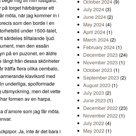
bege mig till min lustgård.
October 2024
(9)
 på torget härbärgerar ett
July 2024
(3)
får möta, när jag kommer in i
June 2024
(2)
precis som den borde i en
May 2024
(4)
orhetstid under 1500-talet,
April 2024
(1)
 särdeles tilltalande ljud.
March 2024
(2)
trument, men den essän
February 2024
(1)
syn på en puzonet, en äldre
December 2023
(24)
te långt från dessa skönheter
November 2023
(1)
år träffa flera olika cembalo,
October 2023
(1)
charmerande klavikord med
September 2023
(2)
in underliga, spolformade
August 2023
(1)
g utsmyckning, men det vette
July 2023
(2)
 har formen av en harpa.
June 2023
(1)
December 2022
(23)
la d’amore som jag får möta.
November 2022
(1)
envar.
July 2022
(4)
May 2022
(1)
kpipor. Ja, inte är det bara i