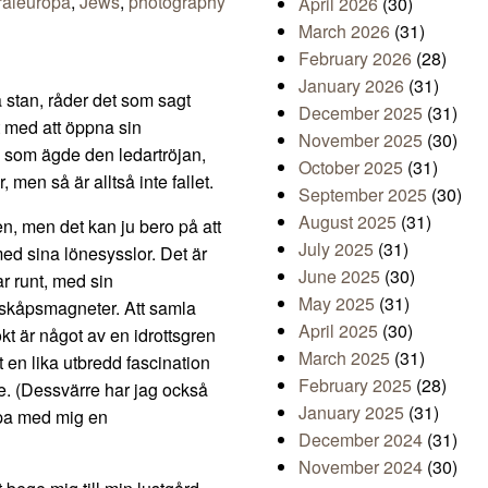
raleuropa
,
Jews
,
photography
April 2026
(30)
March 2026
(31)
February 2026
(28)
January 2026
(31)
a stan, råder det som sagt
December 2025
(31)
t med att öppna sin
November 2025
(30)
ń som ägde den ledartröjan,
October 2025
(31)
men så är alltså inte fallet.
September 2025
(30)
August 2025
(31)
n, men det kan ju bero på att
July 2025
(31)
ed sina lönesysslor. Det är
June 2025
(30)
r runt, med sin
May 2025
(31)
lskåpsmagneter. Att samla
April 2025
(30)
t är något av en idrottsgren
March 2025
(31)
t en lika utbredd fascination
February 2025
(28)
ige. (Dessvärre har jag också
January 2025
(31)
öpa med mig en
December 2024
(31)
November 2024
(30)