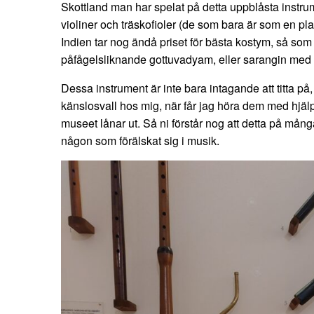
Skottland man har spelat på detta uppblåsta instru
violiner och träskofioler (de som bara är som en pl
Indien tar nog ändå priset för bästa kostym, så so
påfågelsliknande gottuvadyam, eller sarangin med s
Dessa instrument är inte bara intagande att titta på
känslosvall hos mig, när får jag höra dem med hjäl
museet lånar ut. Så ni förstår nog att detta på många
någon som förälskat sig i musik.