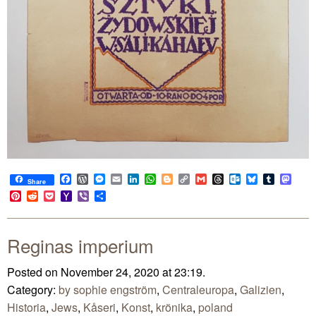
Facebook
WordPress
Messenger
Email
LinkedIn
WhatsApp
Blogger
Copy
Gmail
Threads
Outlook.com
Bluesky
Tumblr
Mast
Share
Link
Pinterest
Reddit
Pocket
Yahoo
Viber
Share
Mail
Reginas imperium
Posted on November 24, 2020 at 23:19.
Category:
by sophie engström
,
Centraleuropa
,
Galizien
,
Historia
,
Jews
,
Kåseri
,
Konst
,
krönika
,
poland