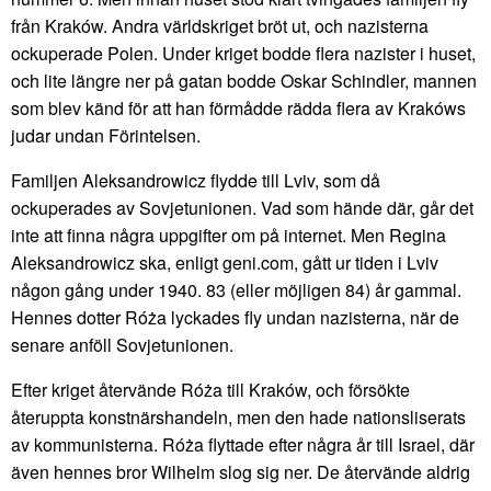
från Kraków. Andra världskriget bröt ut, och nazisterna
ockuperade Polen. Under kriget bodde flera nazister i huset,
och lite längre ner på gatan bodde Oskar Schindler, mannen
som blev känd för att han förmådde rädda flera av Krakóws
judar undan Förintelsen.
Familjen Aleksandrowicz flydde till Lviv, som då
ockuperades av Sovjetunionen. Vad som hände där, går det
inte att finna några uppgifter om på internet. Men Regina
Aleksandrowicz ska, enligt geni.com, gått ur tiden i Lviv
någon gång under 1940. 83 (eller möjligen 84) år gammal.
Hennes dotter Róża lyckades fly undan nazisterna, när de
senare anföll Sovjetunionen.
Efter kriget återvände Róża till Kraków, och försökte
återuppta konstnärshandeln, men den hade nationsliserats
av kommunisterna. Róża flyttade efter några år till Israel, där
även hennes bror Wilhelm slog sig ner. De återvände aldrig