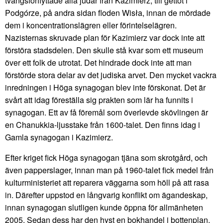
tvångsförflyttade alla judar från Kazimierz, till gettot i
Podgórze, på andra sidan floden Wisła, innan de mördade
dem i koncentrationslägren eller förintelselägren.
Nazisternas skruvade plan för Kazimierz var dock inte att
förstöra stadsdelen. Den skulle stå kvar som ett museum
över ett folk de utrotat. Det hindrade dock inte att man
förstörde stora delar av det judiska arvet. Den mycket vackra
inredningen i Höga synagogan blev inte förskonat. Det är
svårt att idag föreställa sig prakten som lär ha funnits i
synagogan. Ett av få föremål som överlevde skövlingen är
en Chanukkia-ljusstake från 1600-talet. Den finns idag i
Gamla synagogan i Kazimierz.
Efter kriget fick Höga synagogan tjäna som skrotgård, och
även papperslager, innan man på 1960-talet fick medel från
kulturministeriet att reparera väggarna som höll på att rasa
in. Därefter uppstod en långvarig konflikt om ägandeskap,
innan synagogan slutligen kunde öppna för allmänheten
2005. Sedan dess har den hyst en bokhandel i bottenplan,