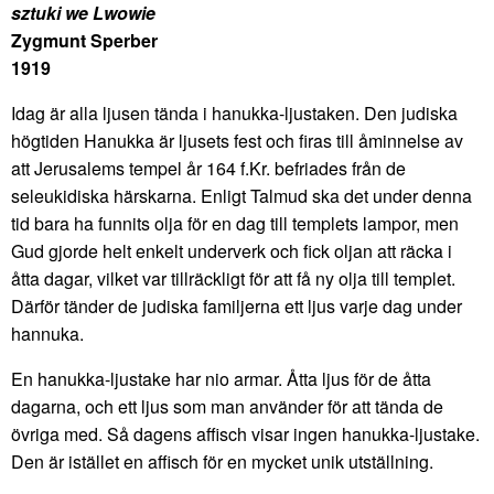
sztuki we Lwowie
Zygmunt Sperber
1919
Idag är alla ljusen tända i hanukka-ljustaken. Den judiska
högtiden Hanukka är ljusets fest och firas till åminnelse av
att Jerusalems tempel år 164 f.Kr. befriades från de
seleukidiska härskarna. Enligt Talmud ska det under denna
tid bara ha funnits olja för en dag till templets lampor, men
Gud gjorde helt enkelt underverk och fick oljan att räcka i
åtta dagar, vilket var tillräckligt för att få ny olja till templet.
Därför tänder de judiska familjerna ett ljus varje dag under
hannuka.
En hanukka-ljustake har nio armar. Åtta ljus för de åtta
dagarna, och ett ljus som man använder för att tända de
övriga med. Så dagens affisch visar ingen hanukka-ljustake.
Den är istället en affisch för en mycket unik utställning.