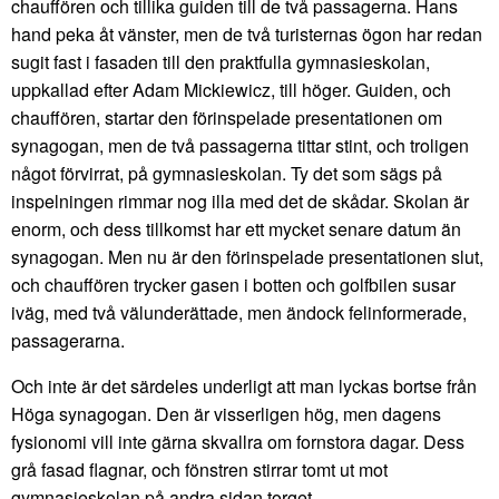
chauffören och tillika guiden till de två passagerna. Hans
hand peka åt vänster, men de två turisternas ögon har redan
sugit fast i fasaden till den praktfulla gymnasieskolan,
uppkallad efter Adam Mickiewicz, till höger. Guiden, och
chauffören, startar den förinspelade presentationen om
synagogan, men de två passagerna tittar stint, och troligen
något förvirrat, på gymnasieskolan. Ty det som sägs på
inspelningen rimmar nog illa med det de skådar. Skolan är
enorm, och dess tillkomst har ett mycket senare datum än
synagogan. Men nu är den förinspelade presentationen slut,
och chauffören trycker gasen i botten och golfbilen susar
iväg, med två välunderättade, men ändock felinformerade,
passagerarna.
Och inte är det särdeles underligt att man lyckas bortse från
Höga synagogan. Den är visserligen hög, men dagens
fysionomi vill inte gärna skvallra om fornstora dagar. Dess
grå fasad flagnar, och fönstren stirrar tomt ut mot
gymnasieskolan på andra sidan torget.