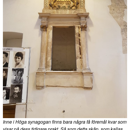
Inne i Höga synagogan finns bara några få föremål kvar som
visar på dess tidigare prakt. Så som detta skåp, som kallas