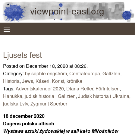
viewpoint-east.org
Ljusets fest
Posted on December 18, 2020 at 08:26.
Category:
by sophie engström
,
Centraleuropa
,
Galizien
,
Historia
,
Jews
,
Kåseri
,
Konst
,
krönika
Tags:
Adventskalender 2020
,
Diana Reiter
,
Förintelsen
,
Hanukka
,
judisk historia i Galizien
,
Judisk historia i Ukraina
,
judiska Lviv
,
Zygmunt Sperber
18 december 2020
Dagens polska affisch
Wystawa sztuki żydowskiej w sali kało Miłośników