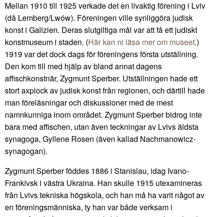
Mellan 1910 till 1925 verkade det en livaktig förening i Lviv
(då Lemberg/Lwów). Föreningen ville synliggöra judisk
konst i Galizien. Deras slutgiltiga mål var att få ett judiskt
konstmuseum i staden. (
Här kan ni läsa mer om museet
.)
1919 var det dock dags för föreningens första utställning.
Den kom till med hjälp av bland annat dagens
affischkonstnär, Zygmunt Sperber. Utställningen hade ett
stort axplock av judisk konst från regionen, och därtill hade
man föreläsningar och diskussioner med de mest
namnkunniga inom området. Zygmunt Sperber bidrog inte
bara med affischen, utan även teckningar av Lvivs äldsta
synagoga, Gyllene Rosen (även kallad Nachmanowicz-
synagogan).
Zygmunt Sperber föddes 1886 i Stanislau, idag Ivano-
Frankivsk i västra Ukraina. Han skulle 1915 utexamineras
från Lvivs tekniska högskola, och han må ha varit något av
en föreningsmänniska, ty han var både verksam i