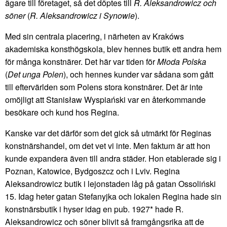
ägare till företaget, så det döptes till
R. Aleksandrowicz och
söner
(
R. Aleksandrowicz i Synowie
).
Med sin centrala placering, i närheten av Krakóws
akademiska konsthögskola, blev hennes butik ett andra hem
för många konstnärer. Det här var tiden för
Młoda Polska
(
Det unga Polen
), och hennes kunder var sådana som gått
till eftervärlden som Polens stora konstnärer. Det är inte
omöjligt att Stanisław Wyspiański var en återkommande
besökare och kund hos Regina.
Kanske var det därför som det gick så utmärkt för Reginas
konstnärshandel, om det vet vi inte. Men faktum är att hon
kunde expandera även till andra städer. Hon etablerade sig i
Poznan, Katowice, Bydgoszcz och i Lviv. Regina
Aleksandrowicz butik i lejonstaden låg på gatan Ossoliński
15. Idag heter gatan Stefanyjka och lokalen Regina hade sin
konstnärsbutik i hyser idag en pub. 1927* hade R.
Aleksandrowicz och söner blivit så framgångsrika att de