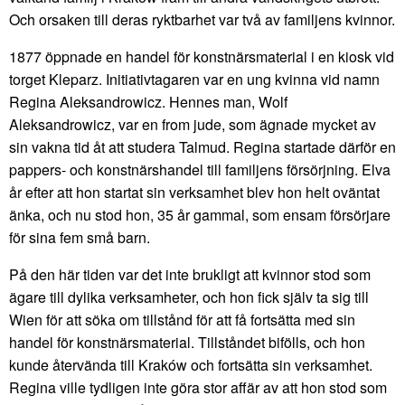
Och orsaken till deras ryktbarhet var två av familjens kvinnor.
1877 öppnade en handel för konstnärsmaterial i en kiosk vid
torget Kleparz. Initiativtagaren var en ung kvinna vid namn
Regina Aleksandrowicz. Hennes man, Wolf
Aleksandrowicz, var en from jude, som ägnade mycket av
sin vakna tid åt att studera Talmud. Regina startade därför en
pappers- och konstnärshandel till familjens försörjning. Elva
år efter att hon startat sin verksamhet blev hon helt oväntat
änka, och nu stod hon, 35 år gammal, som ensam försörjare
för sina fem små barn.
På den här tiden var det inte brukligt att kvinnor stod som
ägare till dylika verksamheter, och hon fick själv ta sig till
Wien för att söka om tillstånd för att få fortsätta med sin
handel för konstnärsmaterial. Tillståndet bifölls, och hon
kunde återvända till Kraków och fortsätta sin verksamhet.
Regina ville tydligen inte göra stor affär av att hon stod som