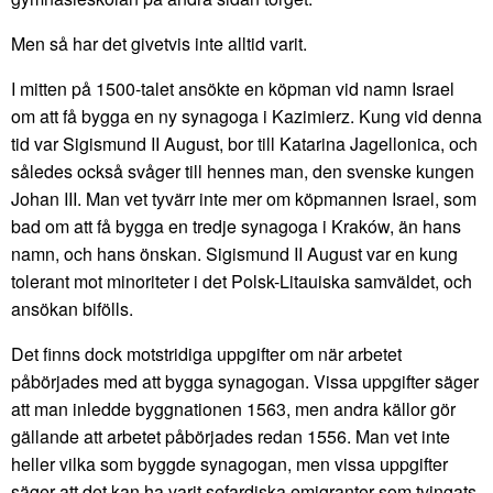
Men så har det givetvis inte alltid varit.
I mitten på 1500-talet ansökte en köpman vid namn Israel
om att få bygga en ny synagoga i Kazimierz. Kung vid denna
tid var Sigismund II August, bor till Katarina Jagellonica, och
således också svåger till hennes man, den svenske kungen
Johan III. Man vet tyvärr inte mer om köpmannen Israel, som
bad om att få bygga en tredje synagoga i Kraków, än hans
namn, och hans önskan. Sigismund II August var en kung
tolerant mot minoriteter i det Polsk-Litauiska samväldet, och
ansökan bifölls.
Det finns dock motstridiga uppgifter om när arbetet
påbörjades med att bygga synagogan. Vissa uppgifter säger
att man inledde byggnationen 1563, men andra källor gör
gällande att arbetet påbörjades redan 1556. Man vet inte
heller vilka som byggde synagogan, men vissa uppgifter
säger att det kan ha varit sefardiska emigranter som tvingats