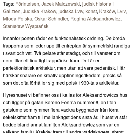
Tags:
Förintelsen
,
Jacek Malczewski
,
judisk historia i
Galizien
,
Judiska Kraków
,
judiska Lviv
,
konst
,
Kraków
,
Lviv
,
Młoda Polska
,
Oskar Schindler
,
Regina Aleksandrowicz
,
Stanisław Wyspiański
Innanför porten råder en funktionalistisk ordning. De breda
trapporna som leder upp till entréplan är symmetriskt randiga
i svart och vitt. Två pelare står stadigt, och till vänster om
dem tittar ett finurligt trappräcke fram. Det är en
perfektionistisk arkitektur, men utan att vara pedantisk. Här
härskar snarare en kreativ uppfinningsrikedom, precis så
som det ofta förhåller sig med polsk 1930-tals arkitektur.
Hyreshuset vi befinner oss i kallas för Aleksandrowiczs hus
och ligger på gatan Sereno Fenn’a nummer 6, en liten
gatstump som rymmer flera vackra byggnader från förra
sekelskiftet fram till mellankrigstidens sista år. I huset vi står
bodde bland annat familjen Aleksandrowicz som var en
välkänd familj i Kraków fram till andra världskrigets utbrott.