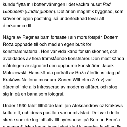
kunde flytta in i bottenvåningen i det vackra huset
Pod
Globusem
(
Under globen
). Det är en magnifik byggnad, som
kräver en egen postning, så undertecknad lovar att
återkomma dit.
Några av Reginas barn fortsatte i sin mors fotspår. Dottern
Róża öppnade till och med en egen butik för
konstnärsmaterial. Hon var vida känd för sin skönhet, och
avbildades av flera framstående konstnärer. Den mest kända
målningen är signerad den uppburne konstnären Jacek
Malczewski. Hans kända porträtt av Róża återfinns idag på
Krakóws Nationalmuseum. Sonen Wilhelm (Ze’ev) var
däremot inte alls intresserad av moderns affärer, och slog
sig in på en bana som fotograf.
Under 1930-talet tillhörde familjen Aleksandrowicz Krakóws
kulturelit, och deras position var oomtvistad. Det var i detta
skede som de tog initiativ till hyreshuset på Sereno Fenn’a
nummer 6. Men innan huset stod klart tvingades familjen fly