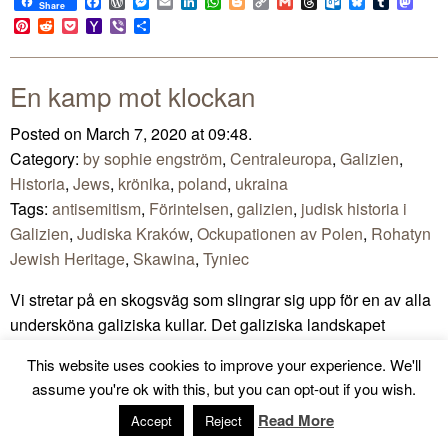
Facebook
WordPress
Messenger
Email
LinkedIn
WhatsApp
Blogger
Copy
Gmail
Threads
Outlook.com
Bluesky
Tumblr
Mast
Share
Link
Pinterest
Reddit
Pocket
Yahoo
Viber
Share
Mail
En kamp mot klockan
Posted on March 7, 2020 at 09:48.
Category:
by sophie engström
,
Centraleuropa
,
Galizien
,
Historia
,
Jews
,
krönika
,
poland
,
ukraina
Tags:
antisemitism
,
Förintelsen
,
galizien
,
judisk historia i
Galizien
,
Judiska Kraków
,
Ockupationen av Polen
,
Rohatyn
Jewish Heritage
,
Skawina
,
Tyniec
Vi stretar på en skogsväg som slingrar sig upp för en av alla
undersköna galiziska kullar. Det galiziska landskapet
upphör aldrig att förtjusa mig. De böjande kullarna som
This website uses cookies to improve your experience. We'll
sluter in i mjukt gungande slätter. Men vårt ärende till denna
assume you're ok with this, but you can opt-out if you wish.
skog lyser inte i rosenrött. Vi är på väg att besöka en
Read More
Accept
Reject
massgrav strax utanför Kraków.