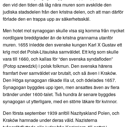
den vid den tiden då låg nära muren som avskilde den
judiska stadsdelen från den kristna delen, och att man därför
förlade den en trappa upp av säkerhetsskäl.
Men hotet mot synagogan skulle visa sig komma från mycket
nordligare breddgrader än de kristna grannarna utanför
muren. 1655 inledde den svenske kungen Karl X Gustav ett
krig mot det Polsk-Litauiska samväldet. Ett krig som skulle
vara till 1660, och kallas för “den svenska syndafloden”
(Potop szwedzki) i polsk folkmun. Den svenska härens
framfart över samväldet var brutalt, och så även i Kraków.
Den Höga synagogan råkade illa ut, och ödelades 1657.
Synagogan byggdes upp igen, men ansattes även av flera
bränder under 1600-talet. Två hundra år senare byggdes
synagogan ut ytterligare, med en större läkare för kvinnor.
Den första september 1939 anföll Nazityskland Polen, och
Kraków hamnade under deras våld. Nazisterna