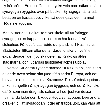
fly från södra Europa. Det man tycks veta med säkerhet är att
synagogan byggdes ovanpå butiker. Synagogan är alltså
belägen en trappa upp, vilket således gavs den namnet
Höga synagogan.
Man tvistar ännu vilket som var skälet till att förlägga
synagogan en trappa upp, och man har landat i två
slutsatser. För det första rådde det platsbrist i Kazimierz.
Stadsdelen tillkom efter det att Jagellonska universitet
expanderade i den judiska delen av Krakóws äldre
stadskärna, och judarnas fastigheter köptes upp av
universitet. Judarna flyttade därmed till Kazimierz, och snart
anlände även sefardiska judar från södra Europa, och det
blev allt mer ont om plats i Kazimierz. De sefardiska judarna
ankom ungefär när synagogan byggdes, och det är kanske
därför som man dragit slutsatsen att det just var dessa
nyanlända judar som byggde Höga synagogan. Den andra
orsaken till att synagogan ligger en trappa upp, kan vara att