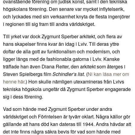
ovanstående förening om judisk konst, samt i den tekniska
högskolans förening. Den senare var mycket inflytelserik,
och lyckades med sin verksamhet knyta de flesta ingenjörer
i regionen till sig fram till andra världskriget.
Till yrket var dock Zygmunt Sperber arkitekt, och flera av
hans skapelser finns kvar än idag i Lviv. Till deras yttre
doftar de alla gott av funktionalism och modernism, och
ligger längs med de fashionabla gatorna i Lviv. Kanske
träffade han även Diana Reiter, den arkitekt som återges i
Steven Spielbergs film
Schindler’s list
. (
Ni kan läsa mer om
henne här
.) Hon skulle nämligen utexamineras från Lvivs
tekniska högskola ungefär då Zygmunt Sperber engagerade
sig i dess förening.
Vad som hände med Zygmunt Sperber under andra
världskriget och Förintelsen är tyvärr oklart. Några källor gör
gällande att hans död kan dateras till 1944. Andra hävdar att
det inte finns några säkra bevis för vad som hände med