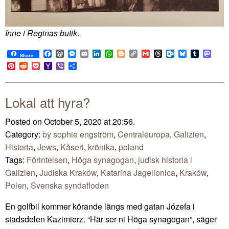
Inne i Reginas butik
.
Facebook
WordPress
Messenger
Email
LinkedIn
WhatsApp
Blogger
Copy
Gmail
Threads
Outlook.com
Bluesky
Tumblr
Mast
Share
Link
Pinterest
Reddit
Pocket
Yahoo
Viber
Share
Mail
Lokal att hyra?
Posted on October 5, 2020 at 20:56.
Category:
by sophie engström
,
Centraleuropa
,
Galizien
,
Historia
,
Jews
,
Kåseri
,
krönika
,
poland
Tags:
Förintelsen
,
Höga synagogan
,
judisk historia i
Galizien
,
Judiska Kraków
,
Katarina Jagellonica
,
Kraków
,
Polen
,
Svenska syndafloden
En golfbil kommer körande längs med gatan Józefa i
stadsdelen Kazimierz. “Här ser ni Höga synagogan”, säger