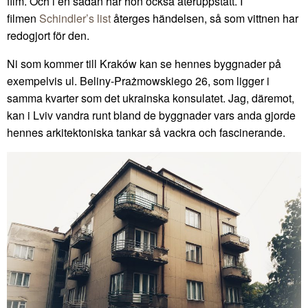
film. Och i en sådan har hon också återuppstått. I
filmen
Schindler’s list
återges händelsen, så som vittnen har
redogjort för den.
Ni som kommer till Kraków kan se hennes byggnader på
exempelvis ul. Beliny-Prażmowskiego 26, som ligger i
samma kvarter som det ukrainska konsulatet. Jag, däremot,
kan i Lviv vandra runt bland de byggnader vars anda gjorde
hennes arkitektoniska tankar så vackra och fascinerande.