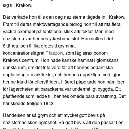
sig till Kraków.
Där verkade hon tills den dag nazisterna tågade in i Kraków.
Fram till deras maktövertagande bidrog hon till att rita flera
vackra exempel på funktionalistisk arkitektur. Men med
nazisterna var hennes yrkesbana slut. Hon sattes i det
ökända, och tillika groteskt grymma,
koncentrationslägret
Płaszów
, som låg strax bortom
Krakóws centrum. Hon hade kanske hamnat i glömskans
dunkla rum, om det inte vore för att hennes pedantiska
uppfattning om arkitektur, och hennes uppriktiga mod, gjort
henne känd för eftervärlden. I lägret påpekade hon nämligen
för lägerchefen att barackerna var undermåligt byggda. Ett
påstående som ledde till hennes omedelbara avrättning. Det
här skedde troligen 1943.
Händelsen är så grym och ett mycket gott bevis på
nazisternas skoninglöshet. Så gott bevis att den passar i en