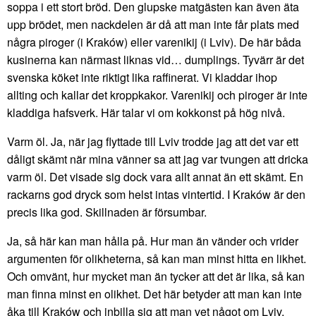
soppa i ett stort bröd. Den glupske matgästen kan även äta
upp brödet, men nackdelen är då att man inte får plats med
några piroger (i Kraków) eller varenikij (i Lviv). De här båda
kusinerna kan närmast liknas vid… dumplings. Tyvärr är det
svenska köket inte riktigt lika raffinerat. Vi kladdar ihop
allting och kallar det kroppkakor. Varenikij och piroger är inte
kladdiga hafsverk. Här talar vi om kokkonst på hög nivå.
Varm öl. Ja, när jag flyttade till Lviv trodde jag att det var ett
dåligt skämt när mina vänner sa att jag var tvungen att dricka
varm öl. Det visade sig dock vara allt annat än ett skämt. En
rackarns god dryck som helst intas vintertid. I Kraków är den
precis lika god. Skillnaden är försumbar.
Ja, så här kan man hålla på. Hur man än vänder och vrider
argumenten för olikheterna, så kan man minst hitta en likhet.
Och omvänt, hur mycket man än tycker att det är lika, så kan
man finna minst en olikhet. Det här betyder att man kan inte
åka till Kraków och inbilla sig att man vet något om Lviv,