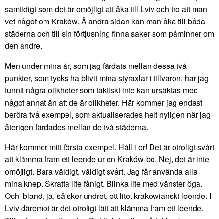
samtidigt som det är omöjligt att åka till Lviv och tro att man
vet något om Kraków. Å andra sidan kan man åka till båda
städerna och till sin förtjusning finna saker som påminner om
den andre.
Men under mina år, som jag färdats mellan dessa två
punkter, som tycks ha blivit mina styraxlar i tillvaron, har jag
funnit några olikheter som faktiskt inte kan ursäktas med
något annat än att de är olikheter. Här kommer jag endast
beröra två exempel, som aktualiserades helt nyligen när jag
återigen färdades mellan de två städerna.
Här kommer mitt första exempel. Håll i er! Det är otroligt svårt
att klämma fram ett leende ur en Kraków-bo. Nej, det är inte
omöjligt. Bara väldigt, väldigt svårt. Jag får använda alla
mina knep. Skratta lite fånigt. Blinka lite med vänster öga.
Och ibland, ja, så sker undret, ett litet krakowianskt leende. I
Lviv däremot är det otroligt lätt att klämma fram ett leende.