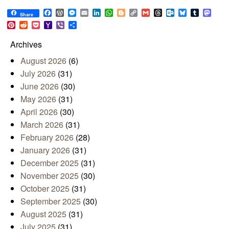
Facebook
WordPress
Messenger
Email
LinkedIn
WhatsApp
Blogger
Copy
Gmail
Threads
Outlook.com
Bluesky
Tumblr
Mast
Share
Link
Pinterest
Reddit
Pocket
Yahoo
Viber
Share
Mail
Archives
August 2026
(6)
July 2026
(31)
June 2026
(30)
May 2026
(31)
April 2026
(30)
March 2026
(31)
February 2026
(28)
January 2026
(31)
December 2025
(31)
November 2025
(30)
October 2025
(31)
September 2025
(30)
August 2025
(31)
July 2025
(31)