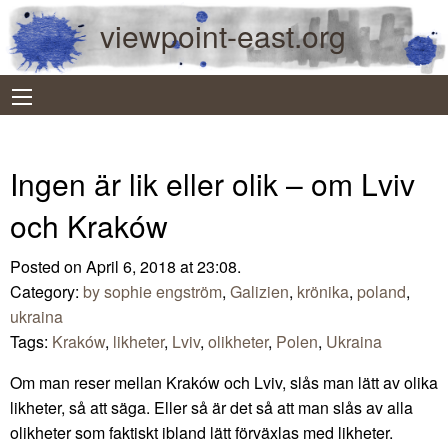
viewpoint-east.org
Ingen är lik eller olik – om Lviv
och Kraków
Posted on April 6, 2018 at 23:08.
Category:
by sophie engström
,
Galizien
,
krönika
,
poland
,
ukraina
Tags:
Kraków
,
likheter
,
Lviv
,
olikheter
,
Polen
,
Ukraina
Om man reser mellan Kraków och Lviv, slås man lätt av olika
likheter, så att säga. Eller så är det så att man slås av alla
olikheter som faktiskt ibland lätt förväxlas med likheter.