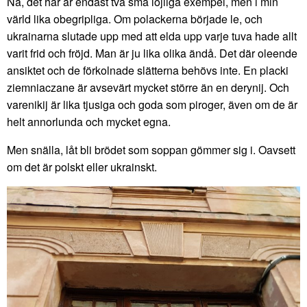
Nå, det här är endast två små löjliga exempel, men i min
värld lika obegripliga. Om polackerna började le, och
ukrainarna slutade upp med att elda upp varje tuva hade allt
varit frid och fröjd. Man är ju lika olika ändå. Det där oleende
ansiktet och de förkolnade slätterna behövs inte. En placki
ziemniaczane är avsevärt mycket större än en derynij. Och
varenikij är lika tjusiga och goda som piroger, även om de är
helt annorlunda och mycket egna.
Men snälla, låt bli brödet som soppan gömmer sig i. Oavsett
om det är polskt eller ukrainskt.