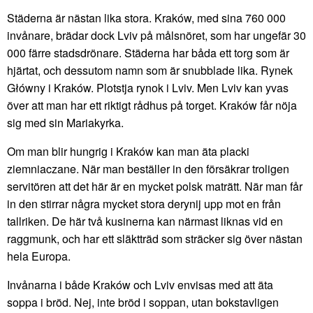
Städerna är nästan lika stora. Kraków, med sina 760 000
invånare, brädar dock Lviv på målsnöret, som har ungefär 30
000 färre stadsdrönare. Städerna har båda ett torg som är
hjärtat, och dessutom namn som är snubblade lika. Rynek
Główny i Kraków. Plotstja rynok i Lviv. Men Lviv kan yvas
över att man har ett riktigt rådhus på torget. Kraków får nöja
sig med sin Mariakyrka.
Om man blir hungrig i Kraków kan man äta placki
ziemniaczane. När man beställer in den försäkrar troligen
servitören att det här är en mycket polsk maträtt. När man får
in den stirrar några mycket stora derynij upp mot en från
tallriken. De här två kusinerna kan närmast liknas vid en
raggmunk, och har ett släktträd som sträcker sig över nästan
hela Europa.
Invånarna i både Kraków och Lviv envisas med att äta
soppa i bröd. Nej, inte bröd i soppan, utan bokstavligen