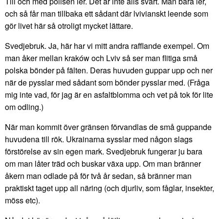
Till och med polisen ler. Det är inte alls svårt. Man bara ler,
och så får man tillbaka ett sådant där lvivianskt leende som
gör livet här så otroligt mycket lättare.
Svedjebruk. Ja, här har vi mitt andra rafflande exempel. Om
man åker mellan kraków och Lviv så ser man flitiga små
polska bönder på fälten. Deras huvuden guppar upp och ner
när de pysslar med sådant som bönder pysslar med. (Fråga
mig inte vad, för jag är en asfaltblomma och vet på tok för lite
om odling.)
När man kommit över gränsen förvandlas de små guppande
huvudena till rök. Ukrainarna sysslar med någon slags
förstörelse av sin egen mark. Svedjebruk fungerar ju bara
om man låter träd och buskar växa upp. Om man bränner
åkern man odlade på för två år sedan, så bränner man
praktiskt taget upp all näring (och djurliv, som fåglar, insekter,
möss etc).