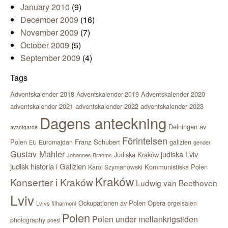
January 2010
(9)
December 2009
(16)
November 2009
(7)
October 2009
(5)
September 2009
(4)
Tags
Adventskalender 2018
Adventskalender 2020
Adventskalender 2019
adventskalender 2021
adventskalender 2022
adventskalender 2023
Dagens anteckning
Delningen av
avantgarde
Förintelsen
Polen
Franz Schubert
Euromajdan
galizien
EU
gender
Gustav Mahler
judiska Lviv
Judiska Kraków
Johannes Brahms
judisk historia i Galizien
Kommunistiska Polen
Karol Szymanowski
Kraków
Konserter i Kraków
Ludwig van Beethoven
Lviv
Ockupationen av Polen
Opera
orgelsalen
Lvivs filharmoni
Polen
Polen under mellankrigstiden
photography
poesi