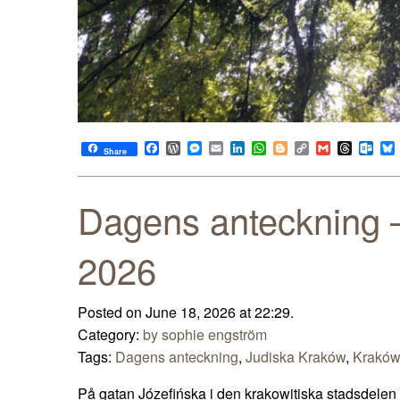
Facebook
WordPress
Messenger
Email
LinkedIn
WhatsApp
Blogger
Copy
Gmail
Thread
Out
Share
Link
Dagens anteckning –
2026
Posted on June 18, 2026 at 22:29.
Category:
by sophie engström
Tags:
Dagens anteckning
,
Judiska Kraków
,
Krakó
På gatan Józefińska i den krakowitiska stadsdelen P