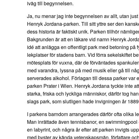
iväg till begynnelsen.
Ja, nu menar jag inte begynnelsen av allt, utan ju
Henryk Jordana-parken. Till sitt yttre ser den kan
dess historia är faktiskt unik. Parken tillhör nämligen
Bakgrunden är att en läkare vid namn Henryk Jor
idé att anlägga en offentligt park med betoning på f
lekplatser för stadens barn. Vid förra sekelskiftet 
mötesplats för vuxna, där de förväntades spankulera
med varandra, lyssna på med musik eller gå till någ
serverades alkohol. Förlagan till dessa parker var
parken Prater i Wien. Henryk Jordana tyckte inte at
starka, friska och lyckliga människor, därför tog han i
slags park, som slutligen hade invigningen år 1889
I parkens barndom arrangerades därför ofta olika l
Man inrättade även tennisbanor, en swimmingpool o
en labyrint, och några år efter att parken invigts u
med byster av kända vetenskapsmän, författare oc