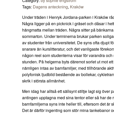
Category:
by sophie engström
Tags:
Dagens anteckning
,
Kraków
Under träden i Henryk Jordana-parken i Kraków råde
Några ligger på en picknick i gräset och dåsar i he
hängmatta mellan träden. Några sitter på bänkarna 
sommarton. Under terminerna brukar parken solig
av studenter från universitetet. De syns ofta djupt f
snarare än kurslitteratur, och det vanligaste före
någon reel som studenterna visar för varandra och 
stunden. På helgerna byts däremot sorlet ut mot ett
nämligen intas av barnfamiljer, med tillhörande akti
polyfonisk ljudbild bestående av bollekar, cykletramp
skrik i största allmänhet.
Men idag har alltså ett sällsynt stiltje lagt sig över
antingen upptagna med sina tentor eller så har de r
barnfamiljerna syns inte heller till, eftersom det är 
Det är därför ingenting som stör mina tankebanor o