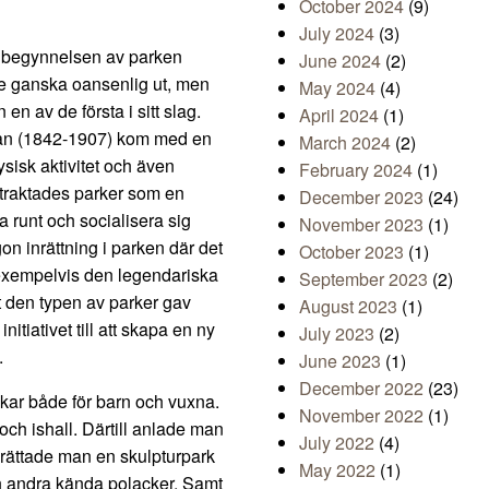
October 2024
(9)
July 2024
(3)
st begynnelsen av parken
June 2024
(2)
ske ganska oansenlig ut, men
May 2024
(4)
 en av de första i sitt slag.
April 2024
(1)
dan (1842-1907) kom med en
March 2024
(2)
ysisk aktivitet och även
February 2024
(1)
betraktades parker som en
December 2023
(24)
 runt och socialisera sig
November 2023
(1)
on inrättning i parken där det
October 2023
(1)
 exempelvis den legendariska
September 2023
(2)
t den typen av parker gav
August 2023
(1)
nitiativet till att skapa en ny
July 2023
(2)
.
June 2023
(1)
December 2022
(23)
ekar både för barn och vuxna.
November 2022
(1)
ch ishall. Därtill anlade man
July 2022
(4)
pprättade man en skulpturpark
May 2022
(1)
h andra kända polacker. Samt