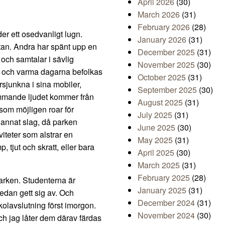
April 2026
(30)
March 2026
(31)
February 2026
(28)
r ett osedvanligt lugn.
January 2026
(31)
ttan. Andra har spänt upp en
December 2025
(31)
och samtalar i sävlig
November 2025
(30)
a och varma dagarna befolkas
October 2025
(31)
örsjunkna i sina mobiler,
September 2025
(30)
kommande ljudet kommer från
August 2025
(31)
som möjligen roar för
July 2025
(31)
 annat slag, då parken
June 2025
(30)
viteter som alstrar en
May 2025
(31)
, tjut och skratt, eller bara
April 2025
(30)
March 2025
(31)
February 2025
(28)
 parken. Studenterna är
January 2025
(31)
edan gett sig av. Och
December 2024
(31)
skolavslutning först imorgon.
November 2024
(30)
ch jag låter dem därav färdas