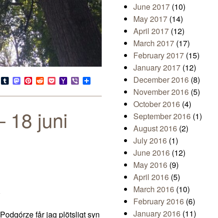
June 2017
(10)
May 2017
(14)
April 2017
(12)
March 2017
(17)
February 2017
(15)
January 2017
(12)
December 2016
(8)
s
look.com
Bluesky
Tumblr
Mastodon
Pinterest
Reddit
Pocket
Yahoo
Viber
Share
Mail
November 2016
(5)
October 2016
(4)
 18 juni
September 2016
(1)
August 2016
(2)
July 2016
(1)
June 2016
(12)
May 2016
(9)
April 2016
(5)
March 2016
(10)
w
February 2016
(6)
January 2016
(11)
odgórze får jag plötsligt syn