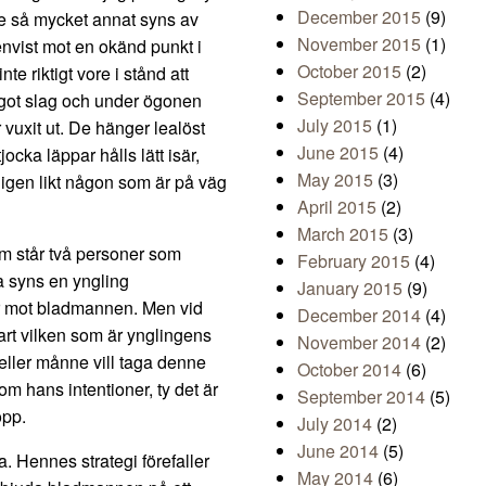
December 2015
(9)
te så mycket annat syns av
November 2015
(1)
envist mot en okänd punkt i
October 2015
(2)
te riktigt vore i stånd att
September 2015
(4)
ågot slag och under ögonen
July 2015
(1)
vuxit ut. De hänger lealöst
June 2015
(4)
cka läppar hålls lätt isär,
May 2015
(3)
jligen likt någon som är på väg
April 2015
(2)
March 2015
(3)
m står två personer som
February 2015
(4)
 syns en yngling
January 2015
(9)
er mot bladmannen. Men vid
December 2014
(4)
art vilken som är ynglingens
November 2014
(2)
eller månne vill taga denne
October 2014
(6)
m hans intentioner, ty det är
September 2014
(5)
opp.
July 2014
(2)
June 2014
(5)
 Hennes strategi förefaller
May 2014
(6)