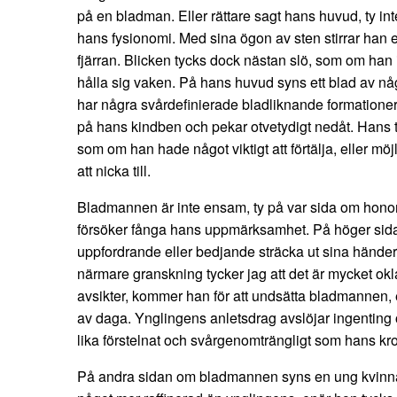
på en bladman. Eller rättare sagt hans huvud, ty in
hans fysionomi. Med sina ögon av sten stirrar han 
fjärran. Blicken tycks dock nästan slö, som om han in
hålla sig vaken. På hans huvud syns ett blad av n
har några svårdefinierade bladliknande formationer 
på hans kindben och pekar otvetydigt nedåt. Hans tjo
som om han hade något viktigt att förtälja, eller mö
att nicka till.
Bladmannen är inte ensam, ty på var sida om hono
försöker fånga hans uppmärksamhet. På höger sida
uppfordrande eller bedjande sträcka ut sina händ
närmare granskning tycker jag att det är mycket okl
avsikter, kommer han för att undsätta bladmannen, 
av daga. Ynglingens anletsdrag avslöjar ingenting o
lika förstelnat och svårgenomträngligt som hans kr
På andra sidan om bladmannen syns en ung kvinna.