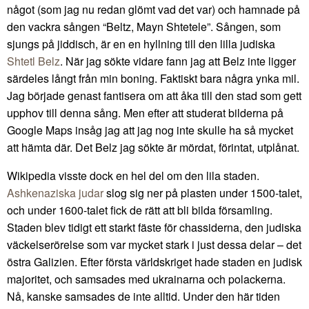
något (som jag nu redan glömt vad det var) och hamnade på
den vackra sången “Beltz, Mayn Shtetele”. Sången, som
sjungs på jiddisch, är en en hyllning till den lilla judiska
Shtetl
Belz
. När jag sökte vidare fann jag att Belz inte ligger
särdeles långt från min boning. Faktiskt bara några ynka mil.
Jag började genast fantisera om att åka till den stad som gett
upphov till denna sång. Men efter att studerat bilderna på
Google Maps insåg jag att jag nog inte skulle ha så mycket
att hämta där. Det Belz jag sökte är mördat, förintat, utplånat.
Wikipedia visste dock en hel del om den lila staden.
Ashkenaziska judar
slog sig ner på plasten under 1500-talet,
och under 1600-talet fick de rätt att bli bilda församling.
Staden blev tidigt ett starkt fäste för chassiderna, den judiska
väckelserörelse som var mycket stark i just dessa delar – det
östra Galizien. Efter första världskriget hade staden en judisk
majoritet, och samsades med ukrainarna och polackerna.
Nå, kanske samsades de inte alltid. Under den här tiden