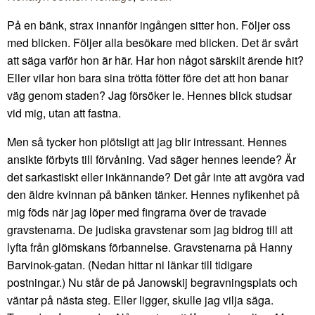
På en bänk, strax innanför ingången sitter hon. Följer oss
med blicken. Följer alla besökare med blicken. Det är svårt
att säga varför hon är här. Har hon något särskilt ärende hit?
Eller vilar hon bara sina trötta fötter före det att hon banar
väg genom staden? Jag försöker le. Hennes blick studsar
vid mig, utan att fastna.
Men så tycker hon plötsligt att jag blir intressant. Hennes
ansikte förbyts till förvåning. Vad säger hennes leende? Är
det sarkastiskt eller inkännande? Det går inte att avgöra vad
den äldre kvinnan på bänken tänker. Hennes nyfikenhet på
mig föds när jag löper med fingrarna över de travade
gravstenarna. De judiska gravstenar som jag bidrog till att
lyfta från glömskans förbannelse. Gravstenarna på Hanny
Barvinok-gatan. (Nedan hittar ni länkar till tidigare
postningar.) Nu står de på Janowskij begravningsplats och
väntar på nästa steg. Eller ligger, skulle jag vilja säga.