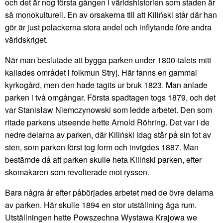
och det är nog första gången i världshistorien som staden är
så monokulturell. En av orsakerna till att Kiliński står där han
gör är just polackerna stora andel och inflytande före andra
världskriget.
När man beslutade att bygga parken under 1800-talets mitt
kallades området i folkmun Stryj. Här fanns en gammal
kyrkogård, men den hade tagits ur bruk 1823. Man anlade
parken i två omgångar. Första spadtagen togs 1879, och det
var Stanisław Niemczynowski som ledde arbetet. Den som
ritade parkens utseende hette Arnold Röhring. Det var i de
nedre delarna av parken, där Kiliński idag står på sin fot av
sten, som parken först tog form och invigdes 1887. Man
bestämde då att parken skulle heta Kiliński parken, efter
skomakaren som revolterade mot ryssen.
Bara några år efter påbörjades arbetet med de övre delarna
av parken. Här skulle 1894 en stor utställning äga rum.
Utställningen hette Powszechna Wystawa Krajowa we