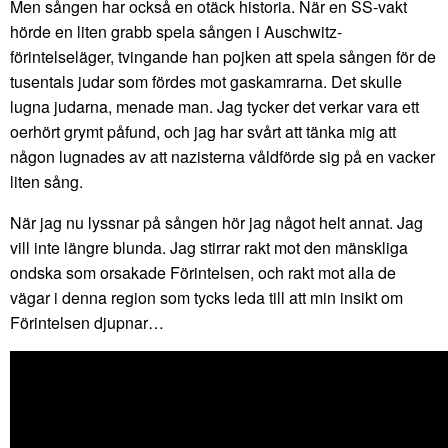
Men sången har också en otäck historia. När en SS-vakt
hörde en liten grabb spela sången i Auschwitz-
förintelseläger, tvingande han pojken att spela sången för de
tusentals judar som fördes mot gaskamrarna. Det skulle
lugna judarna, menade man. Jag tycker det verkar vara ett
oerhört grymt påfund, och jag har svårt att tänka mig att
någon lugnades av att nazisterna våldförde sig på en vacker
liten sång.
När jag nu lyssnar på sången hör jag något helt annat. Jag
vill inte längre blunda. Jag stirrar rakt mot den mänskliga
ondska som orsakade Förintelsen, och rakt mot alla de
vägar i denna region som tycks leda till att min insikt om
Förintelsen djupnar…