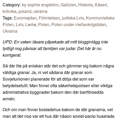
Category:
by sophie engström
,
Galizien
,
Historia
,
Kåseri
,
krönika
,
poland
,
ukraina
Tags:
Euromajdan
,
Förintelsen
,
judiska Lviv
,
Kommunistiska
Polen
,
Lviv
,
Lwów
,
Polen
,
Polen under mellankrigstiden
,
Ukraina
UPD: En vaken läsare påpekade att mitt blogginlägg inte
tydligt nog påvisar att familjen var judar. Det här är nu
korrigerat.
Så där lite på sniskan står det och gömmer sig bakom några
väldiga granar. Ja, ni vet sådana där granar som
Sovjetunionen planerade för att dölja det som var
betydelsefullt. Man finner ofta säkerhetspolisen eller viktiga
administrativa byggnader bakom den där barrförsedda
armén.
Och om man finner bostadshus bakom de där granarna, vet
man att det nog var ett hus där någon sovjet-pamp huserade.