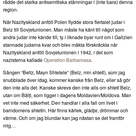
rådde det starka antisemitiska stämningar i (inte bara) denna
region.
När Nazityskland anföll Polen flydde stora flertalet judar i
Belz till Sovjetunionen. Man måste ha känt till något som
andra judar inte kände till, ty i liknade byar runt om i Galizien
stannade judarna kvar och blev mäkta förskräckta när
Nazityskland anföll Sovjetunionen i 1942, i det som
nazisterna kallade
Operation Barbarossa
.
Sången “Beltz, Mayn Shtetele” (Belz, min shtetl), som jag
snubblade över idag, kommer kanske från Belz, eller så gör
den inte alls det. Kanske skrevs den inte alls om shtetl Belz,
utan om Bălți, som ligger i dagens Moldavien/Moldova. Man
vet inte med säkerhet. Den handlar i alla fall om livet i
barndomens shtetln. Här finns kärlek, glädje, drömmar och
värme. Och om jag blundar kan jag nästan se det framför
mig…