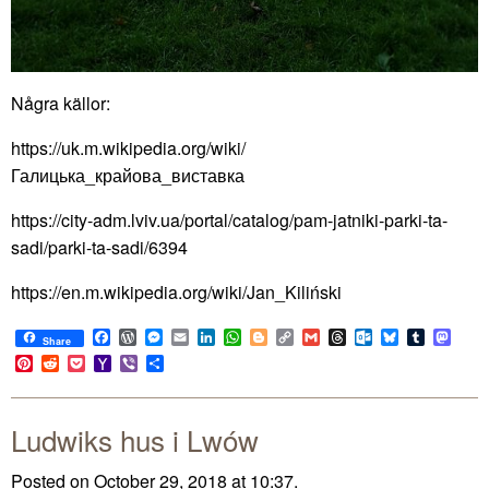
Några källor:
https://uk.m.wikipedia.org/wiki/
Галицька_крайова_виставка
https://city-adm.lviv.ua/portal/catalog/pam-jatniki-parki-ta-
sadi/parki-ta-sadi/6394
https://en.m.wikipedia.org/wiki/Jan_Kiliński
Facebook
WordPress
Messenger
Email
LinkedIn
WhatsApp
Blogger
Copy
Gmail
Threads
Outlook.com
Bluesky
Tumblr
Mast
Share
Link
Pinterest
Reddit
Pocket
Yahoo
Viber
Share
Mail
Ludwiks hus i Lwów
Posted on October 29, 2018 at 10:37.