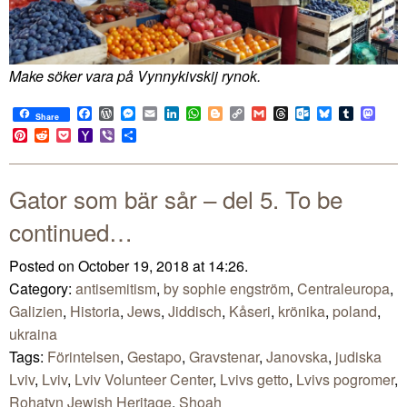
Make söker vara på Vynnykivskij rynok.
Facebook
WordPress
Messenger
Email
LinkedIn
WhatsApp
Blogger
Copy
Gmail
Threads
Outlook.com
Bluesky
Tumblr
Mast
Share
Link
Pinterest
Reddit
Pocket
Yahoo
Viber
Share
Mail
Gator som bär sår – del 5. To be
continued…
Posted on October 19, 2018 at 14:26.
Category:
antisemitism
,
by sophie engström
,
Centraleuropa
,
Galizien
,
Historia
,
Jews
,
Jiddisch
,
Kåseri
,
krönika
,
poland
,
ukraina
Tags:
Förintelsen
,
Gestapo
,
Gravstenar
,
Janovska
,
judiska
Lviv
,
Lviv
,
Lviv Volunteer Center
,
Lvivs getto
,
Lvivs pogromer
,
Rohatyn Jewish Heritage
,
Shoah