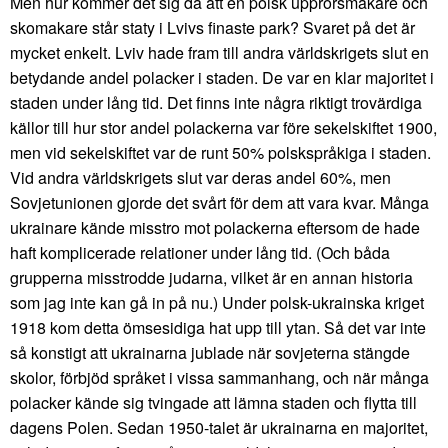
Men hur kommer det sig då att en polsk upprorsmakare och
skomakare står staty i Lvivs finaste park? Svaret på det är
mycket enkelt. Lviv hade fram till andra världskrigets slut en
betydande andel polacker i staden. De var en klar majoritet i
staden under lång tid. Det finns inte några riktigt trovärdiga
källor till hur stor andel polackerna var före sekelskiftet 1900,
men vid sekelskiftet var de runt 50% polskspråkiga i staden.
Vid andra världskrigets slut var deras andel 60%, men
Sovjetunionen gjorde det svårt för dem att vara kvar. Många
ukrainare kände misstro mot polackerna eftersom de hade
haft komplicerade relationer under lång tid. (Och båda
grupperna misstrodde judarna, vilket är en annan historia
som jag inte kan gå in på nu.) Under polsk-ukrainska kriget
1918 kom detta ömsesidiga hat upp till ytan. Så det var inte
så konstigt att ukrainarna jublade när sovjeterna stängde
skolor, förbjöd språket i vissa sammanhang, och när många
polacker kände sig tvingade att lämna staden och flytta till
dagens Polen. Sedan 1950-talet är ukrainarna en majoritet,