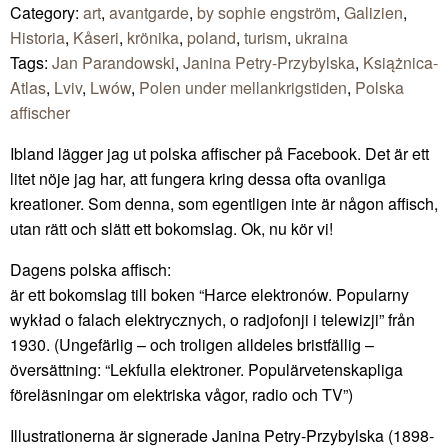
Category:
art
,
avantgarde
,
by sophie engström
,
Galizien
,
Historia
,
Kåseri
,
krönika
,
poland
,
turism
,
ukraina
Tags:
Jan Parandowski
,
Janina Petry-Przybylska
,
Książnica-
Atlas
,
Lviv
,
Lwów
,
Polen under mellankrigstiden
,
Polska
affischer
Ibland lägger jag ut polska affischer på Facebook. Det är ett
litet nöje jag har, att fungera kring dessa ofta ovanliga
kreationer. Som denna, som egentligen inte är någon affisch,
utan rätt och slätt ett bokomslag. Ok, nu kör vi!
Dagens polska affisch:
är ett bokomslag till boken “Harce elektronów. Popularny
wykład o falach elektrycznych, o radjofonji i telewizji” från
1930. (Ungefärlig – och troligen alldeles bristfällig –
översättning: “Lekfulla elektroner. Populärvetenskapliga
föreläsningar om elektriska vågor, radio och TV”)
Illustrationerna är signerade Janina Petry-Przybylska (1898-