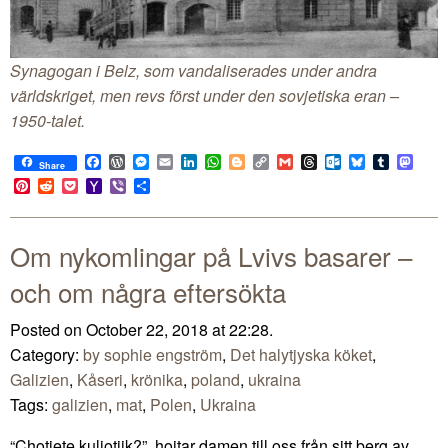
Synagogan i Belz, som vandaliserades under andra
världskriget, men revs först under den sovjetiska eran –
1950-talet.
Facebook
WordPress
Messenger
Email
LinkedIn
WhatsApp
Blogger
Copy
Gmail
Threads
Outlook.com
Bluesky
Tumblr
Mast
Share
Link
Pinterest
Reddit
Pocket
Yahoo
Viber
Share
Mail
Om nykomlingar på Lvivs basarer –
och om några eftersökta
Posted on October 22, 2018 at 22:28.
Category:
by sophie engström
,
Det halytjyska köket
,
Galizien
,
Kåseri
,
krönika
,
poland
,
ukraina
Tags:
galizien
,
mat
,
Polen
,
Ukraina
“Chotjete kuljotjik?”, hojtar damen till oss från sitt berg av