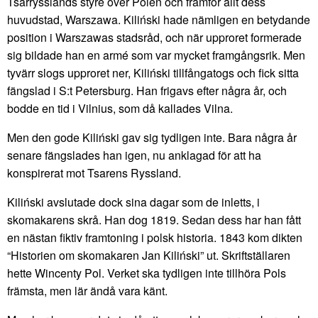
Tsarrysslands styre över Polen och framför allt dess
huvudstad, Warszawa. Kiliński hade nämligen en betydande
position i Warszawas stadsråd, och när upproret formerade
sig bildade han en armé som var mycket framgångsrik. Men
tyvärr slogs upproret ner, Kiliński tillfångatogs och fick sitta
fängslad i S:t Petersburg. Han frigavs efter några år, och
bodde en tid i Vilnius, som då kallades Vilna.
Men den gode Kiliński gav sig tydligen inte. Bara några år
senare fängslades han igen, nu anklagad för att ha
konspirerat mot Tsarens Ryssland.
Kiliński avslutade dock sina dagar som de inletts, i
skomakarens skrå. Han dog 1819. Sedan dess har han fått
en nästan fiktiv framtoning i polsk historia. 1843 kom dikten
“Historien om skomakaren Jan Kiliński” ut. Skriftställaren
hette Wincenty Pol. Verket ska tydligen inte tillhöra Pols
främsta, men lär ändå vara känt.