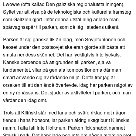
Lwowie (ofta kallad Den galiziska regionalutställningen).
Syftet var att visa på de teknologiska och kulturella framsteg
som Galizien gjort. Inför denna utställning anlade man
spårvagnsspår till parken, som då låg i stadens utkant.
Parken är sig ganska lik än idag, men Sovjetunionen och
kaoset under den postsovjetiska eran gjorde sitt bästa att
smula ner dess skönhet. Det har lyckligtvis inte lyckats.
Kanske beroende på att grunden till parken, själva
fundamentet, vilar på geniala kompositionerna där man
smart använde sig av rådande miljö. Detta tror jag är
orsaken till att den ändå överlevde. Idag har parken något av
en ny renässans. Det sjuder av aktiviteter i parken, och man
vårdar den idag ömt.
Trots att Kiliński står med fana och svärd riktad mot någon
fiende i hans horisont, lär parken aldrig riktigt burit Kilińskis
namn. I alla fall inte i folkmun. Parken fick snabbt namnet
Stryskij park. Det handlade nog inte om någon aversion mot