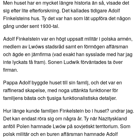
Men huset har en mycket längre historia än så, visade det
sig efter lite efterforskning. Det kallades tidigare Adolf
Finkelsteins hus. Ty det var han som lät uppföra det någon
gång under sent 1930-tal.
Adolf Finkelstein var en högt uppsatt militär i polska armén,
medlem av Lwóws stadsråd samt en förmögen affärsman
och ägde en järnfirma (vad exakt han sysslade med har jag
inte lyckats få fram). Sonen Ludwik förväntades ta över
firman.
Pappa Adolf byggde huset till sin familj, och det var en
raffinerad skapelse, med noga uttänkta funktioner för
familjens bästa och tjusiga funktionalistiska detaljer.
Hur länge kunde familjen Finkelstein bo i huset? undrar jag.
Det kan endast röra sig om några år. Ty när Nazityskland
anföll Polen hamnade Lwów på sovjetiskt territorium. Som
polsk militär och en buren affärsman hamnade Adolf