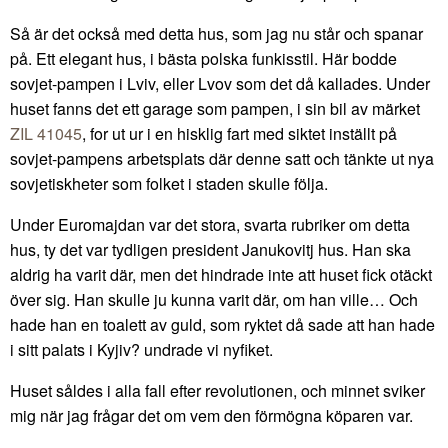
Så är det också med detta hus, som jag nu står och spanar
på. Ett elegant hus, i bästa polska funkisstil. Här bodde
sovjet-pampen i Lviv, eller Lvov som det då kallades. Under
huset fanns det ett garage som pampen, i sin bil av märket
ZIL 41045
, for ut ur i en hisklig fart med siktet inställt på
sovjet-pampens arbetsplats där denne satt och tänkte ut nya
sovjetiskheter som folket i staden skulle följa.
Under Euromajdan var det stora, svarta rubriker om detta
hus, ty det var tydligen president Janukovitj hus. Han ska
aldrig ha varit där, men det hindrade inte att huset fick otäckt
över sig. Han skulle ju kunna varit där, om han ville… Och
hade han en toalett av guld, som ryktet då sade att han hade
i sitt palats i Kyjiv? undrade vi nyfiket.
Huset såldes i alla fall efter revolutionen, och minnet sviker
mig när jag frågar det om vem den förmögna köparen var.