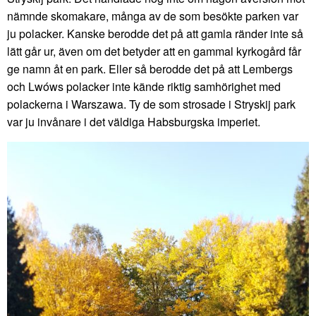
nämnde skomakare, många av de som besökte parken var
ju polacker. Kanske berodde det på att gamla ränder inte så
lätt går ur, även om det betyder att en gammal kyrkogård får
ge namn åt en park. Eller så berodde det på att Lembergs
och Lwóws polacker inte kände riktig samhörighet med
polackerna i Warszawa. Ty de som strosade i Stryskij park
var ju invånare i det väldiga Habsburgska imperiet.