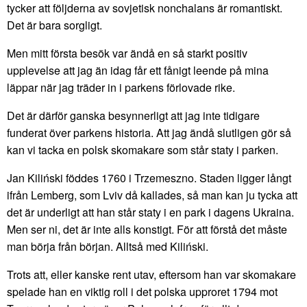
tycker att följderna av sovjetisk nonchalans är romantiskt.
Det är bara sorgligt.
Men mitt första besök var ändå en så starkt positiv
upplevelse att jag än idag får ett fånigt leende på mina
läppar när jag träder in i parkens förlovade rike.
Det är därför ganska besynnerligt att jag inte tidigare
funderat över parkens historia. Att jag ändå slutligen gör så
kan vi tacka en polsk skomakare som står staty i parken.
Jan Kiliński föddes 1760 i Trzemeszno. Staden ligger långt
ifrån Lemberg, som Lviv då kallades, så man kan ju tycka att
det är underligt att han står staty i en park i dagens Ukraina.
Men ser ni, det är inte alls konstigt. För att förstå det måste
man börja från början. Alltså med Kiliński.
Trots att, eller kanske rent utav, eftersom han var skomakare
spelade han en viktig roll i det polska upproret 1794 mot