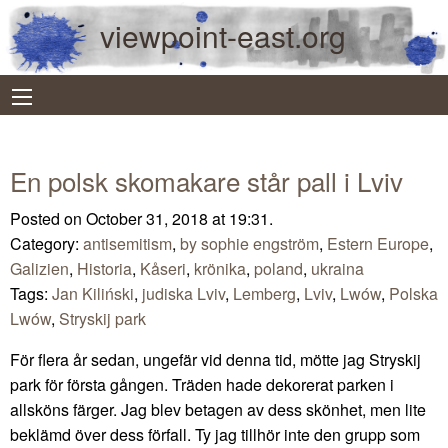
viewpoint-east.org
En polsk skomakare står pall i Lviv
Posted on October 31, 2018 at 19:31.
Category:
antisemitism
,
by sophie engström
,
Estern Europe
,
Galizien
,
Historia
,
Kåseri
,
krönika
,
poland
,
ukraina
Tags:
Jan Kiliński
,
judiska Lviv
,
Lemberg
,
Lviv
,
Lwów
,
Polska
Lwów
,
Stryskij park
För flera år sedan, ungefär vid denna tid, mötte jag Stryskij
park för första gången. Träden hade dekorerat parken i
allsköns färger. Jag blev betagen av dess skönhet, men lite
beklämd över dess förfall. Ty jag tillhör inte den grupp som