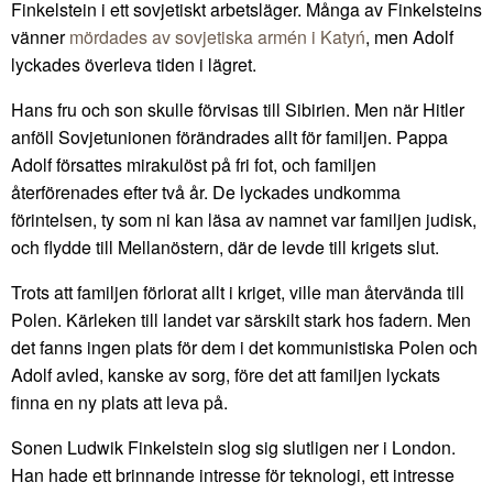
Finkelstein i ett sovjetiskt arbetsläger. Många av Finkelsteins
vänner
mördades av sovjetiska armén i Katyń
, men Adolf
lyckades överleva tiden i lägret.
Hans fru och son skulle förvisas till Sibirien. Men när Hitler
anföll Sovjetunionen förändrades allt för familjen. Pappa
Adolf försattes mirakulöst på fri fot, och familjen
återförenades efter två år. De lyckades undkomma
förintelsen, ty som ni kan läsa av namnet var familjen judisk,
och flydde till Mellanöstern, där de levde till krigets slut.
Trots att familjen förlorat allt i kriget, ville man återvända till
Polen. Kärleken till landet var särskilt stark hos fadern. Men
det fanns ingen plats för dem i det kommunistiska Polen och
Adolf avled, kanske av sorg, före det att familjen lyckats
finna en ny plats att leva på.
Sonen Ludwik Finkelstein slog sig slutligen ner i London.
Han hade ett brinnande intresse för teknologi, ett intresse