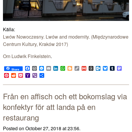
Källa:
Lwów Nowoczesny. Lwów and modernity. (Międzynarodowe
Centrum Kultury, Kraków 2017)
Om Ludwik Finkelstein
.
Facebook
WordPress
Messenger
Email
LinkedIn
WhatsApp
Blogger
Copy
Gmail
Threads
Outlook.com
Bluesky
Tumblr
Mast
Share
Link
Pinterest
Reddit
Pocket
Yahoo
Viber
Share
Mail
Från en affisch och ett bokomslag via
konfektyr för att landa på en
restaurang
Posted on October 27, 2018 at 23:56.