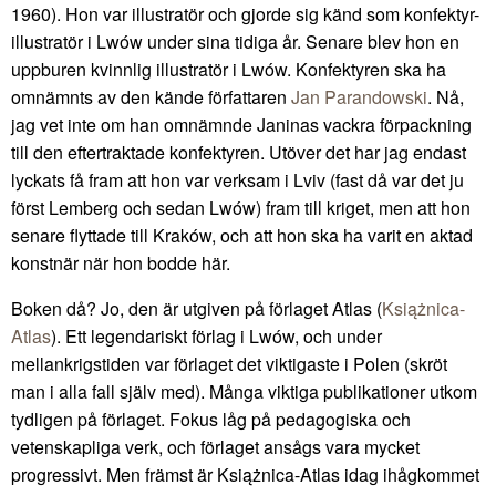
1960). Hon var illustratör och gjorde sig känd som konfektyr-
illustratör i Lwów under sina tidiga år. Senare blev hon en
uppburen kvinnlig illustratör i Lwów. Konfektyren ska ha
omnämnts av den kände författaren
Jan Parandowski
. Nå,
jag vet inte om han omnämnde Janinas vackra förpackning
till den eftertraktade konfektyren. Utöver det har jag endast
lyckats få fram att hon var verksam i Lviv (fast då var det ju
först Lemberg och sedan Lwów) fram till kriget, men att hon
senare flyttade till Kraków, och att hon ska ha varit en aktad
konstnär när hon bodde här.
Boken då? Jo, den är utgiven på förlaget Atlas (
Książnica-
Atlas
). Ett legendariskt förlag i Lwów, och under
mellankrigstiden var förlaget det viktigaste i Polen (skröt
man i alla fall själv med). Många viktiga publikationer utkom
tydligen på förlaget. Fokus låg på pedagogiska och
vetenskapliga verk, och förlaget ansågs vara mycket
progressivt. Men främst är Książnica-Atlas idag ihågkommet