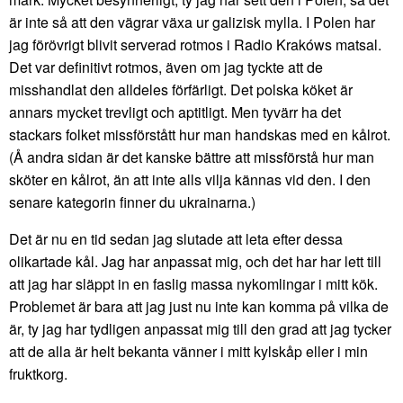
är inte så att den vägrar växa ur galizisk mylla. I Polen har
jag förövrigt blivit serverad rotmos i Radio Krakóws matsal.
Det var definitivt rotmos, även om jag tyckte att de
misshandlat den alldeles förfärligt. Det polska köket är
annars mycket trevligt och aptitligt. Men tyvärr ha det
stackars folket missförstått hur man handskas med en kålrot.
(Å andra sidan är det kanske bättre att missförstå hur man
sköter en kålrot, än att inte alls vilja kännas vid den. I den
senare kategorin finner du ukrainarna.)
Det är nu en tid sedan jag slutade att leta efter dessa
olikartade kål. Jag har anpassat mig, och det har har lett till
att jag har släppt in en faslig massa nykomlingar i mitt kök.
Problemet är bara att jag just nu inte kan komma på vilka de
är, ty jag har tydligen anpassat mig till den grad att jag tycker
att de alla är helt bekanta vänner i mitt kylskåp eller i min
fruktkorg.