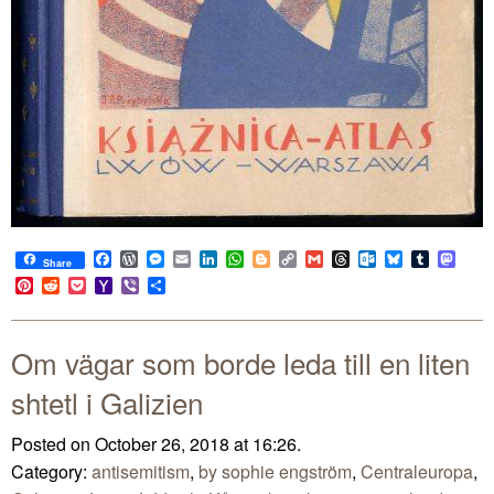
Facebook
WordPress
Messenger
Email
LinkedIn
WhatsApp
Blogger
Copy
Gmail
Threads
Outlook.com
Bluesky
Tumblr
Mast
Share
Link
Pinterest
Reddit
Pocket
Yahoo
Viber
Share
Mail
Om vägar som borde leda till en liten
shtetl i Galizien
Posted on October 26, 2018 at 16:26.
Category:
antisemitism
,
by sophie engström
,
Centraleuropa
,