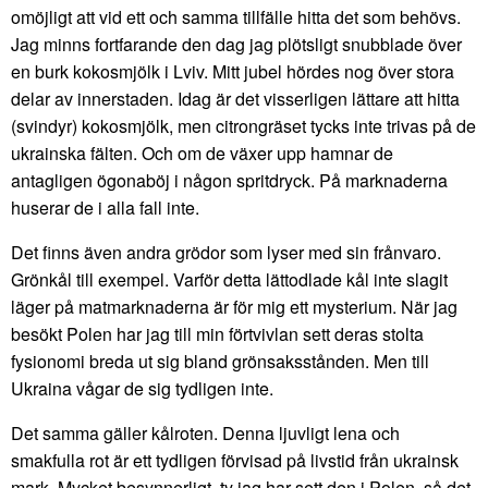
omöjligt att vid ett och samma tillfälle hitta det som behövs.
Jag minns fortfarande den dag jag plötsligt snubblade över
en burk kokosmjölk i Lviv. Mitt jubel hördes nog över stora
delar av innerstaden. Idag är det visserligen lättare att hitta
(svindyr) kokosmjölk, men citrongräset tycks inte trivas på de
ukrainska fälten. Och om de växer upp hamnar de
antagligen ögonaböj i någon spritdryck. På marknaderna
huserar de i alla fall inte.
Det finns även andra grödor som lyser med sin frånvaro.
Grönkål till exempel. Varför detta lättodlade kål inte slagit
läger på matmarknaderna är för mig ett mysterium. När jag
besökt Polen har jag till min förtvivlan sett deras stolta
fysionomi breda ut sig bland grönsaksstånden. Men till
Ukraina vågar de sig tydligen inte.
Det samma gäller kålroten. Denna ljuvligt lena och
smakfulla rot är ett tydligen förvisad på livstid från ukrainsk
mark. Mycket besynnerligt, ty jag har sett den i Polen, så det