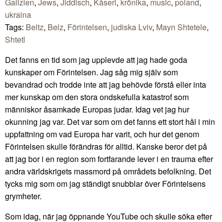
Galizien
,
Jews
,
Jiddisch
,
Kåseri
,
krönika
,
music
,
poland
,
ukraina
Tags:
Beltz
,
Belz
,
Förintelsen
,
judiska Lviv
,
Mayn Shtetele
,
Shtetl
Det fanns en tid som jag upplevde att jag hade goda
kunskaper om Förintelsen. Jag såg mig själv som
bevandrad och trodde inte att jag behövde förstå eller inta
mer kunskap om den stora ondskefulla katastrof som
människor åsamkade Europas judar. Idag vet jag hur
okunning jag var. Det var som om det fanns ett stort hål i min
uppfattning om vad Europa har varit, och hur det genom
Förintelsen skulle förändras för alltid. Kanske beror det på
att jag bor i en region som fortfarande lever i en trauma efter
andra världskrigets massmord på områdets befolkning. Det
tycks mig som om jag ständigt snubblar över Förintelsens
grymheter.
Som idag, när jag öppnande YouTube och skulle söka efter