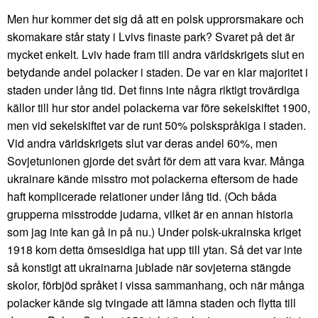
Men hur kommer det sig då att en polsk upprorsmakare och
skomakare står staty i Lvivs finaste park? Svaret på det är
mycket enkelt. Lviv hade fram till andra världskrigets slut en
betydande andel polacker i staden. De var en klar majoritet i
staden under lång tid. Det finns inte några riktigt trovärdiga
källor till hur stor andel polackerna var före sekelskiftet 1900,
men vid sekelskiftet var de runt 50% polskspråkiga i staden.
Vid andra världskrigets slut var deras andel 60%, men
Sovjetunionen gjorde det svårt för dem att vara kvar. Många
ukrainare kände misstro mot polackerna eftersom de hade
haft komplicerade relationer under lång tid. (Och båda
grupperna misstrodde judarna, vilket är en annan historia
som jag inte kan gå in på nu.) Under polsk-ukrainska kriget
1918 kom detta ömsesidiga hat upp till ytan. Så det var inte
så konstigt att ukrainarna jublade när sovjeterna stängde
skolor, förbjöd språket i vissa sammanhang, och när många
polacker kände sig tvingade att lämna staden och flytta till