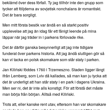
beklämd över dess förfall. Ty jag tillhör inte den grupp som
tycker att följderna av sovjetisk nonchalans är romantiskt.
Det är bara sorgligt.
Men mitt första besök var ändå en så starkt positiv
upplevelse att jag än idag får ett fånigt leende på mina
läppar när jag träder in i parkens förlovade rike.
Det är därför ganska besynnerligt att jag inte tidigare
funderat över parkens historia. Att jag ändå slutligen gör så
kan vi tacka en polsk skomakare som står staty i parken.
Jan Kiliński föddes 1760 i Trzemeszno. Staden ligger långt
ifrån Lemberg, som Lviv då kallades, så man kan ju tycka att
det är underligt att han står staty i en park i dagens Ukraina.
Men ser ni, det är inte alls konstigt. För att förstå det måste
man börja från början. Alltså med Kiliński.
Trots att, eller kanske rent utav, eftersom han var skomakare