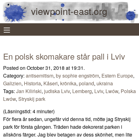
viewpoint-east.org
En polsk skomakare står pall i Lviv
Posted on October 31, 2018 at 19:31.
Category:
antisemitism
,
by sophie engström
,
Estern Europe
,
Galizien
,
Historia
,
Kåseri
,
krönika
,
poland
,
ukraina
Tags:
Jan Kiliński
,
judiska Lviv
,
Lemberg
,
Lviv
,
Lwów
,
Polska
Lwów
,
Stryskij park
(Läsningstid:
4
minuter)
För flera år sedan, ungefär vid denna tid, mötte jag Stryskij
park för första gången. Träden hade dekorerat parken i
allsköns färger. Jag blev betagen av dess skönhet, men lite