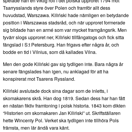
spelade han en viktig roll i det polska upproret 1794 mot
Tsarrysslands styre över Polen och framför allt dess
huvudstad, Warszawa. Kiliński hade nämligen en betydande
position i Warszawas stadsråd, och när upproret formerade
sig bildade han en armé som var mycket framgångsrik. Men
tyvärr slogs upproret ner, Kiliński tillfångatogs och fick sitta
fängslad i S:t Petersburg. Han frigavs efter några år, och
bodde en tid i Vilnius, som då kallades Vilna.
Men den gode Kiliński gav sig tydligen inte. Bara några år
senare fängslades han igen, nu anklagad för att ha
konspirerat mot Tsarens Ryssland.
Kiliński avslutade dock sina dagar som de inletts, i
skomakarens skrå. Han dog 1819. Sedan dess har han fått
en nästan fiktiv framtoning i polsk historia. 1843 kom dikten
“Historien om skomakaren Jan Kiliński” ut. Skriftställaren
hette Wincenty Pol. Verket ska tydligen inte tillhöra Pols
främsta, men lär ändå vara känt.