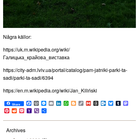
Några källor:
https://uk.m.wikipedia.org/wiki/
Галицька_крайова_виставка
https://city-adm.lviv.ua/portal/catalog/pam-jatniki-parki-ta-
sadi/parki-ta-sadi/6394
https://en.m.wikipedia.org/wiki/Jan_Kiliński
Facebook
WordPress
Messenger
Email
LinkedIn
WhatsApp
Blogger
Copy
Gmail
Threads
Outlook.com
Bluesky
Tumblr
Mast
Share
Link
Pinterest
Reddit
Pocket
Yahoo
Viber
Share
Mail
Archives