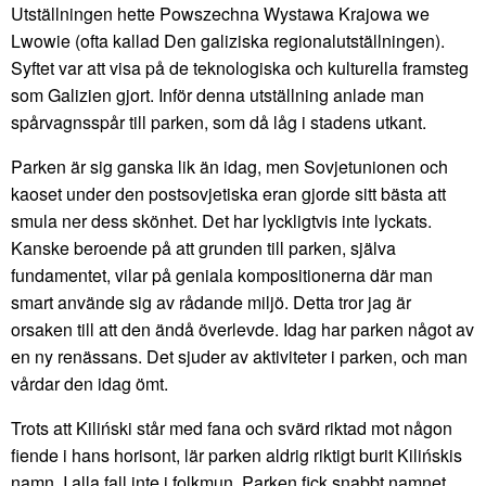
Utställningen hette Powszechna Wystawa Krajowa we
Lwowie (ofta kallad Den galiziska regionalutställningen).
Syftet var att visa på de teknologiska och kulturella framsteg
som Galizien gjort. Inför denna utställning anlade man
spårvagnsspår till parken, som då låg i stadens utkant.
Parken är sig ganska lik än idag, men Sovjetunionen och
kaoset under den postsovjetiska eran gjorde sitt bästa att
smula ner dess skönhet. Det har lyckligtvis inte lyckats.
Kanske beroende på att grunden till parken, själva
fundamentet, vilar på geniala kompositionerna där man
smart använde sig av rådande miljö. Detta tror jag är
orsaken till att den ändå överlevde. Idag har parken något av
en ny renässans. Det sjuder av aktiviteter i parken, och man
vårdar den idag ömt.
Trots att Kiliński står med fana och svärd riktad mot någon
fiende i hans horisont, lär parken aldrig riktigt burit Kilińskis
namn. I alla fall inte i folkmun. Parken fick snabbt namnet