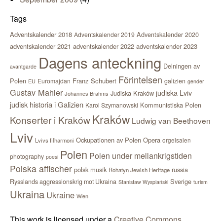
Tags
Adventskalender 2018
Adventskalender 2020
Adventskalender 2019
adventskalender 2021
adventskalender 2022
adventskalender 2023
Dagens anteckning
Delningen av
avantgarde
Förintelsen
Polen
Franz Schubert
Euromajdan
galizien
EU
gender
Gustav Mahler
judiska Lviv
Judiska Kraków
Johannes Brahms
judisk historia i Galizien
Kommunistiska Polen
Karol Szymanowski
Kraków
Konserter i Kraków
Ludwig van Beethoven
Lviv
Ockupationen av Polen
Opera
orgelsalen
Lvivs filharmoni
Polen
Polen under mellankrigstiden
photography
poesi
Polska affischer
polsk musik
russia
Rohatyn Jewish Heritage
Sverige
Rysslands aggressionskrig mot Ukraina
Stanisław Wyspiański
turism
Ukraina
Ukraine
Wien
This work is licensed under a
Creative Commons