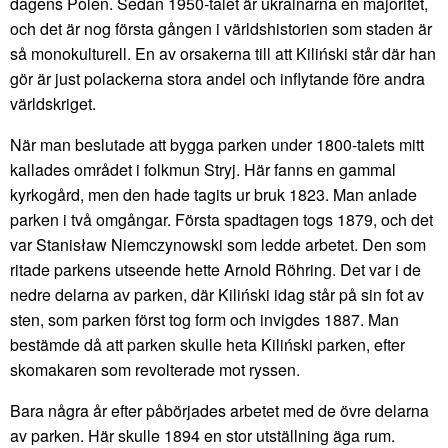
dagens Polen. Sedan 1950-talet är ukrainarna en majoritet,
och det är nog första gången i världshistorien som staden är
så monokulturell. En av orsakerna till att Kiliński står där han
gör är just polackerna stora andel och inflytande före andra
världskriget.
När man beslutade att bygga parken under 1800-talets mitt
kallades området i folkmun Stryj. Här fanns en gammal
kyrkogård, men den hade tagits ur bruk 1823. Man anlade
parken i två omgångar. Första spadtagen togs 1879, och det
var Stanisław Niemczynowski som ledde arbetet. Den som
ritade parkens utseende hette Arnold Röhring. Det var i de
nedre delarna av parken, där Kiliński idag står på sin fot av
sten, som parken först tog form och invigdes 1887. Man
bestämde då att parken skulle heta Kiliński parken, efter
skomakaren som revolterade mot ryssen.
Bara några år efter påbörjades arbetet med de övre delarna
av parken. Här skulle 1894 en stor utställning äga rum.