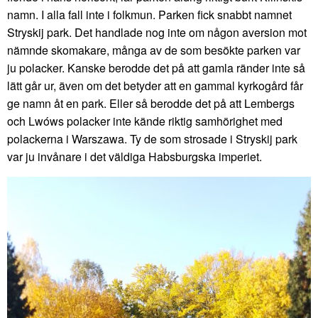
namn. I alla fall inte i folkmun. Parken fick snabbt namnet
Stryskij park. Det handlade nog inte om någon aversion mot
nämnde skomakare, många av de som besökte parken var
ju polacker. Kanske berodde det på att gamla ränder inte så
lätt går ur, även om det betyder att en gammal kyrkogård får
ge namn åt en park. Eller så berodde det på att Lembergs
och Lwóws polacker inte kände riktig samhörighet med
polackerna i Warszawa. Ty de som strosade i Stryskij park
var ju invånare i det väldiga Habsburgska imperiet.