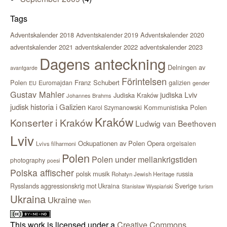
Tags
Adventskalender 2018
Adventskalender 2020
Adventskalender 2019
adventskalender 2021
adventskalender 2022
adventskalender 2023
Dagens anteckning
Delningen av
avantgarde
Förintelsen
Polen
Franz Schubert
Euromajdan
galizien
EU
gender
Gustav Mahler
judiska Lviv
Judiska Kraków
Johannes Brahms
judisk historia i Galizien
Kommunistiska Polen
Karol Szymanowski
Kraków
Konserter i Kraków
Ludwig van Beethoven
Lviv
Ockupationen av Polen
Opera
orgelsalen
Lvivs filharmoni
Polen
Polen under mellankrigstiden
photography
poesi
Polska affischer
polsk musik
russia
Rohatyn Jewish Heritage
Sverige
Rysslands aggressionskrig mot Ukraina
Stanisław Wyspiański
turism
Ukraina
Ukraine
Wien
This work is licensed under a
Creative Commons