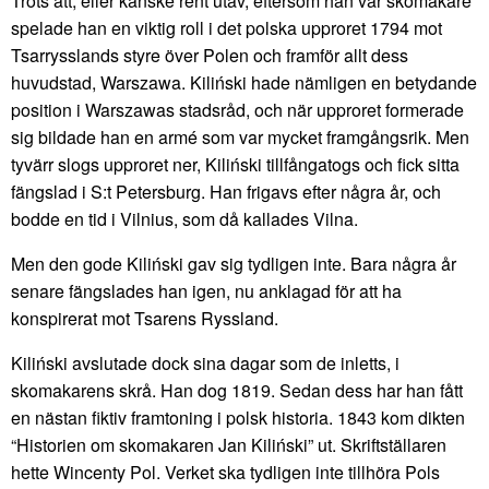
Trots att, eller kanske rent utav, eftersom han var skomakare
spelade han en viktig roll i det polska upproret 1794 mot
Tsarrysslands styre över Polen och framför allt dess
huvudstad, Warszawa. Kiliński hade nämligen en betydande
position i Warszawas stadsråd, och när upproret formerade
sig bildade han en armé som var mycket framgångsrik. Men
tyvärr slogs upproret ner, Kiliński tillfångatogs och fick sitta
fängslad i S:t Petersburg. Han frigavs efter några år, och
bodde en tid i Vilnius, som då kallades Vilna.
Men den gode Kiliński gav sig tydligen inte. Bara några år
senare fängslades han igen, nu anklagad för att ha
konspirerat mot Tsarens Ryssland.
Kiliński avslutade dock sina dagar som de inletts, i
skomakarens skrå. Han dog 1819. Sedan dess har han fått
en nästan fiktiv framtoning i polsk historia. 1843 kom dikten
“Historien om skomakaren Jan Kiliński” ut. Skriftställaren
hette Wincenty Pol. Verket ska tydligen inte tillhöra Pols