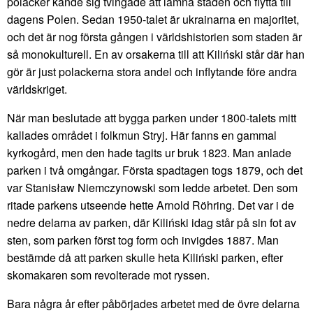
polacker kände sig tvingade att lämna staden och flytta till
dagens Polen. Sedan 1950-talet är ukrainarna en majoritet,
och det är nog första gången i världshistorien som staden är
så monokulturell. En av orsakerna till att Kiliński står där han
gör är just polackerna stora andel och inflytande före andra
världskriget.
När man beslutade att bygga parken under 1800-talets mitt
kallades området i folkmun Stryj. Här fanns en gammal
kyrkogård, men den hade tagits ur bruk 1823. Man anlade
parken i två omgångar. Första spadtagen togs 1879, och det
var Stanisław Niemczynowski som ledde arbetet. Den som
ritade parkens utseende hette Arnold Röhring. Det var i de
nedre delarna av parken, där Kiliński idag står på sin fot av
sten, som parken först tog form och invigdes 1887. Man
bestämde då att parken skulle heta Kiliński parken, efter
skomakaren som revolterade mot ryssen.
Bara några år efter påbörjades arbetet med de övre delarna