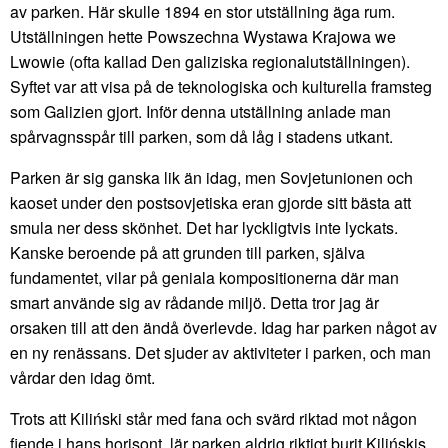
av parken. Här skulle 1894 en stor utställning äga rum.
Utställningen hette Powszechna Wystawa Krajowa we
Lwowie (ofta kallad Den galiziska regionalutställningen).
Syftet var att visa på de teknologiska och kulturella framsteg
som Galizien gjort. Inför denna utställning anlade man
spårvagnsspår till parken, som då låg i stadens utkant.
Parken är sig ganska lik än idag, men Sovjetunionen och
kaoset under den postsovjetiska eran gjorde sitt bästa att
smula ner dess skönhet. Det har lyckligtvis inte lyckats.
Kanske beroende på att grunden till parken, själva
fundamentet, vilar på geniala kompositionerna där man
smart använde sig av rådande miljö. Detta tror jag är
orsaken till att den ändå överlevde. Idag har parken något av
en ny renässans. Det sjuder av aktiviteter i parken, och man
vårdar den idag ömt.
Trots att Kiliński står med fana och svärd riktad mot någon
fiende i hans horisont, lär parken aldrig riktigt burit Kilińskis