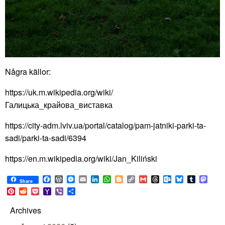
Några källor:
https://uk.m.wikipedia.org/wiki/
Галицька_крайова_виставка
https://city-adm.lviv.ua/portal/catalog/pam-jatniki-parki-ta-
sadi/parki-ta-sadi/6394
https://en.m.wikipedia.org/wiki/Jan_Kiliński
Facebook
WordPress
Messenger
Email
LinkedIn
WhatsApp
Blogger
Copy
Gmail
Threads
Outlook.com
Bluesky
Tumblr
Mast
Share
Link
Pinterest
Reddit
Pocket
Yahoo
Viber
Share
Mail
Archives