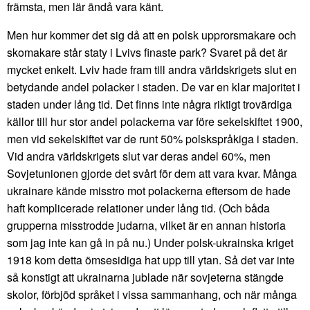
främsta, men lär ändå vara känt.
Men hur kommer det sig då att en polsk upprorsmakare och
skomakare står staty i Lvivs finaste park? Svaret på det är
mycket enkelt. Lviv hade fram till andra världskrigets slut en
betydande andel polacker i staden. De var en klar majoritet i
staden under lång tid. Det finns inte några riktigt trovärdiga
källor till hur stor andel polackerna var före sekelskiftet 1900,
men vid sekelskiftet var de runt 50% polskspråkiga i staden.
Vid andra världskrigets slut var deras andel 60%, men
Sovjetunionen gjorde det svårt för dem att vara kvar. Många
ukrainare kände misstro mot polackerna eftersom de hade
haft komplicerade relationer under lång tid. (Och båda
grupperna misstrodde judarna, vilket är en annan historia
som jag inte kan gå in på nu.) Under polsk-ukrainska kriget
1918 kom detta ömsesidiga hat upp till ytan. Så det var inte
så konstigt att ukrainarna jublade när sovjeterna stängde
skolor, förbjöd språket i vissa sammanhang, och när många