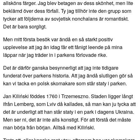
allsköns färger. Jag blev betagen av dess skönhet, men lite
beklämd över dess förfall. Ty jag tillhör inte den grupp som
tycker att följderna av sovjetisk nonchalans är romantiskt.
Det är bara sorgligt.
Men mitt första besök var ändå en så starkt positiv
upplevelse att jag än idag får ett fånigt leende på mina
läppar när jag träder in i parkens förlovade rike.
Det är därför ganska besynnerligt att jag inte tidigare
funderat över parkens historia. Att jag ändå slutligen gör så
kan vi tacka en polsk skomakare som står staty i parken.
Jan Kiliński föddes 1760 i Trzemeszno. Staden ligger långt
ifrån Lemberg, som Lviv då kallades, så man kan ju tycka att
det är underligt att han står staty i en park i dagens Ukraina.
Men ser ni, det är inte alls konstigt. För att förstå det måste
man börja från början. Alltså med Kiliński.