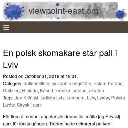
viewpoint-east.org
En polsk skomakare står pall i
Lviv
Posted on October 31, 2018 at 19:31.
Category:
antisemitism
,
by sophie engström
,
Estern Europe
,
Galizien
,
Historia
,
Kåseri
,
krönika
,
poland
,
ukraina
Tags:
Jan Kiliński
,
judiska Lviv
,
Lemberg
,
Lviv
,
Lwów
,
Polska
Lwów
,
Stryskij park
För flera år sedan, ungefär vid denna tid, mötte jag Stryskij
park för första gången. Träden hade dekorerat parken i