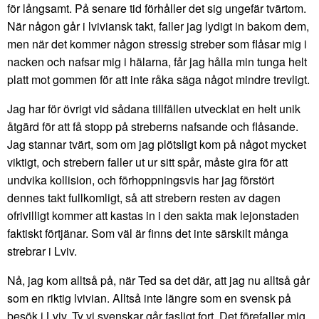
för långsamt. På senare tid förhåller det sig ungefär tvärtom.
När någon går i lviviansk takt, faller jag lydigt in bakom dem,
men när det kommer någon stressig streber som flåsar mig i
nacken och nafsar mig i hälarna, får jag hålla min tunga helt
platt mot gommen för att inte råka säga något mindre trevligt.
Jag har för övrigt vid sådana tillfällen utvecklat en helt unik
åtgärd för att få stopp på streberns nafsande och flåsande.
Jag stannar tvärt, som om jag plötsligt kom på något mycket
viktigt, och strebern faller ut ur sitt spår, måste gira för att
undvika kollision, och förhoppningsvis har jag förstört
dennes takt fullkomligt, så att strebern resten av dagen
ofrivilligt kommer att kastas in i den sakta mak lejonstaden
faktiskt förtjänar. Som väl är finns det inte särskilt många
strebrar i Lviv.
Nå, jag kom alltså på, när Ted sa det där, att jag nu alltså går
som en riktig lvivian. Alltså inte längre som en svensk på
besök i Lviv. Ty vi svenskar går fasligt fort. Det förefaller mig