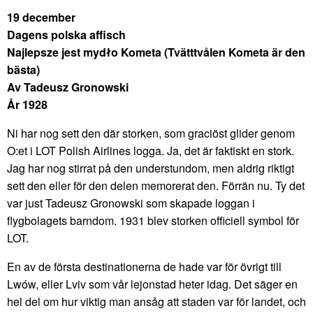
19 december
Dagens polska affisch
Najlepsze jest mydło Kometa (Tvätttvålen Kometa är den
bästa)
Av Tadeusz Gronowski
År 1928
Ni har nog sett den där storken, som graciöst glider genom
O:et i LOT Polish Airlines logga. Ja, det är faktiskt en stork.
Jag har nog stirrat på den understundom, men aldrig riktigt
sett den eller för den delen memorerat den. Förrän nu. Ty det
var just Tadeusz Gronowski som skapade loggan i
flygbolagets barndom. 1931 blev storken officiell symbol för
LOT.
En av de första destinationerna de hade var för övrigt till
Lwów, eller Lviv som vår lejonstad heter idag. Det säger en
hel del om hur viktig man ansåg att staden var för landet, och