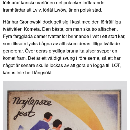
förklarar kanske varför en del polacker fortfarande
framhärdar att Lviv, förlåt Lwów, är en polsk stad.
Här har Gronowski dock gett sig i kast med den förträffliga
tvättvålen Kometa. Den bästa, om man ska tro affischen.
Fyra färgglada damer tvättar för brinnande livet i ett stort kar,
som liksom tycks bågna av allt skum deras flitiga tvättade
genererar. Över deras prydliga bruna kalufser sveper en
komet fram. Det är ett väldigt svung i rörelserna, så att han
något år senare skulle lockas av att göra en logga till LOT,
känns inte helt långsökt.