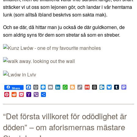
sträcker vi ut oss som lejonen gör, och landar i vår hemtama
lunk (som alltså ibland beskrivs som sakta mak).
Och se där, då hittar man ju också de där guldkornen, de
som aldrig syns för dem som stretar så som en streber.
Facebook
WordPress
Messenger
Email
LinkedIn
WhatsApp
Blogger
Copy
Gmail
Threads
Outlook.com
Bluesky
Tumblr
Mast
Share
Link
Pinterest
Reddit
Pocket
Yahoo
Viber
Share
Mail
“Det första villkoret för odödlighet är
döden” – om aforismernas mästare