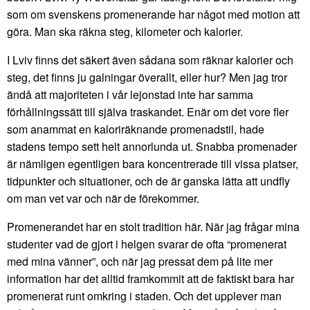
som om svenskens promenerande har något med motion att
göra. Man ska räkna steg, kilometer och kalorier.
I Lviv finns det säkert även sådana som räknar kalorier och
steg, det finns ju galningar överallt, eller hur? Men jag tror
ändå att majoriteten i vår lejonstad inte har samma
förhållningssätt till själva traskandet. Enär om det vore fler
som anammat en kaloriräknande promenadstil, hade
stadens tempo sett helt annorlunda ut. Snabba promenader
är nämligen egentligen bara koncentrerade till vissa platser,
tidpunkter och situationer, och de är ganska lätta att undfly
om man vet var och när de förekommer.
Promenerandet har en stolt tradition här. När jag frågar mina
studenter vad de gjort i helgen svarar de ofta “promenerat
med mina vänner”, och när jag pressat dem på lite mer
information har det alltid framkommit att de faktiskt bara har
promenerat runt omkring i staden. Och det upplever man