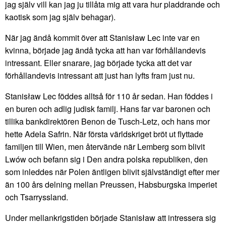
jag själv vill kan jag ju tillåta mig att vara hur pladdrande och
kaotisk som jag själv behagar).
När jag ändå kommit över att Stanisław Lec inte var en
kvinna, började jag ändå tycka att han var förhållandevis
intressant. Eller snarare, jag började tycka att det var
förhållandevis intressant att just han lyfts fram just nu.
Stanisław Lec föddes alltså för 110 år sedan. Han föddes i
en buren och adlig judisk familj. Hans far var baronen och
tillika bankdirektören Benon de Tusch-Letz, och hans mor
hette Adela Safrin. När första världskriget bröt ut flyttade
familjen till Wien, men återvände när Lemberg som blivit
Lwów och befann sig i Den andra polska republiken, den
som inleddes när Polen äntligen blivit självständigt efter mer
än 100 års delning mellan Preussen, Habsburgska imperiet
och Tsarryssland.
Under mellankrigstiden började Stanisław att intressera sig