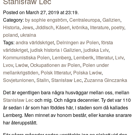
Stanisław Lec
Posted on March 27, 2019 at 23:19.
Category:
by sophie engström
,
Centraleuropa
,
Galizien
,
Historia
,
Jews
,
Jiddisch
,
Kåseri
,
krönika
,
literature
,
poetry
,
poland
,
ukraina
Tags:
andra världskriget
,
Delningen av Polen
,
första
världskriget
,
judisk historia i Galizien
,
judiska Lviv
,
Kommunistiska Polen
,
Lemberg
,
Lemberik
,
litteratur
,
Lviv
,
Lvov
,
Lwów
,
Ockupationen av Polen
,
Polen under
mellankrigstiden
,
Polsk litteratur
,
Polska Lwów
,
Sovjetunionen
,
Stalin
,
Stanisław Lec
,
Zuzanna Ginczanka
Det är egentligen bara några husväggar mellan oss, mellan
Stanisław Lec
och mig. Och några decennier. Ty det var 110
år sedan i år som han föddes här, i staden som då kallades
Lemberg. Men minnet av honom består, eller kanske snarare
har återuppstått.
För några månader sedan upptäckte jag en plakett vid den