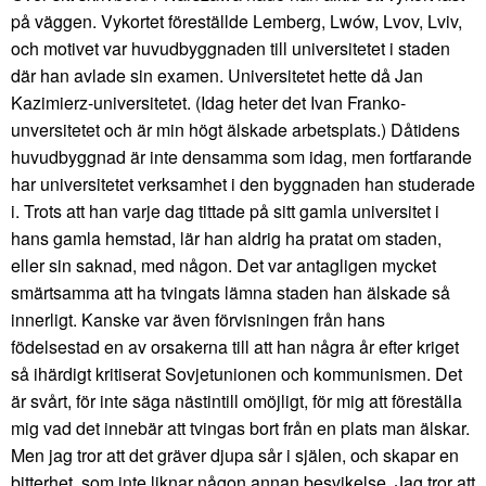
på väggen. Vykortet föreställde Lemberg, Lwów, Lvov, Lviv,
och motivet var huvudbyggnaden till universitetet i staden
där han avlade sin examen. Universitetet hette då Jan
Kazimierz-universitetet. (Idag heter det Ivan Franko-
unversitetet och är min högt älskade arbetsplats.) Dåtidens
huvudbyggnad är inte densamma som idag, men fortfarande
har universitetet verksamhet i den byggnaden han studerade
i. Trots att han varje dag tittade på sitt gamla universitet i
hans gamla hemstad, lär han aldrig ha pratat om staden,
eller sin saknad, med någon. Det var antagligen mycket
smärtsamma att ha tvingats lämna staden han älskade så
innerligt. Kanske var även förvisningen från hans
födelsestad en av orsakerna till att han några år efter kriget
så ihärdigt kritiserat Sovjetunionen och kommunismen. Det
är svårt, för inte säga nästintill omöjligt, för mig att föreställa
mig vad det innebär att tvingas bort från en plats man älskar.
Men jag tror att det gräver djupa sår i själen, och skapar en
bitterhet, som inte liknar någon annan besvikelse. Jag tror att