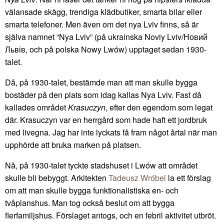
välansade skägg, trendiga klädbutiker, smarta bilar eller
smarta telefoner. Men även om det nya Lviv finns, så är
själva namnet “Nya Lviv” (på ukrainska Noviy Lviv/Новий
Львів, och på polska Nowy Lwów) upptaget sedan 1930-
talet.
Då, på 1930-talet, bestämde man att man skulle bygga
bostäder på den plats som idag kallas Nya Lviv. Fast då
kallades området
Krasuczyn
, efter den egendom som legat
där. Krasuczyn var en herrgård som hade haft ett jordbruk
med livegna. Jag har inte lyckats få fram något årtal när man
upphörde att bruka marken på platsen.
Nå, på 1930-talet tyckte stadshuset i Lwów att området
skulle bli bebyggt. Arkitekten
Tadeusz Wróbel
la ett förslag
om att man skulle bygga funktionalistiska en- och
tvåplanshus. Man tog också beslut om att bygga
flerfamiljshus. Förslaget antogs, och en febril aktivitet utbröt.