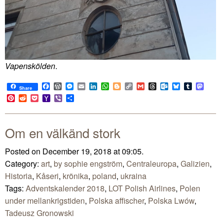
Vapenskölden
.
Facebook
WordPress
Messenger
Email
LinkedIn
WhatsApp
Blogger
Copy
Gmail
Threads
Outlook.com
Bluesky
Tumblr
Mast
Share
Link
Pinterest
Reddit
Pocket
Yahoo
Viber
Share
Mail
Om en välkänd stork
Posted on December 19, 2018 at 09:05.
Category:
art
,
by sophie engström
,
Centraleuropa
,
Galizien
,
Historia
,
Kåseri
,
krönika
,
poland
,
ukraina
Tags:
Adventskalender 2018
,
LOT Polish Airlines
,
Polen
under mellankrigstiden
,
Polska affischer
,
Polska Lwów
,
Tadeusz Gronowski