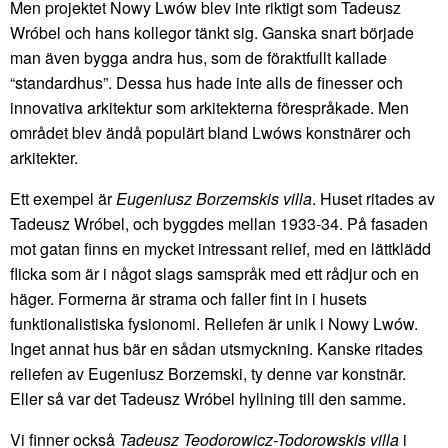
Men projektet Nowy Lwów blev inte riktigt som Tadeusz
Wróbel och hans kollegor tänkt sig. Ganska snart började
man även bygga andra hus, som de föraktfullt kallade
“standardhus”. Dessa hus hade inte alls de finesser och
innovativa arkitektur som arkitekterna förespråkade. Men
området blev ändå populärt bland Lwóws konstnärer och
arkitekter.
Ett exempel är
Eugeniusz Borzemskis villa
. Huset ritades av
Tadeusz Wróbel, och byggdes mellan 1933-34. På fasaden
mot gatan finns en mycket intressant relief, med en lättklädd
flicka som är i något slags samspråk med ett rådjur och en
häger. Formerna är strama och faller fint in i husets
funktionalistiska fysionomi. Reliefen är unik i Nowy Lwów.
Inget annat hus bär en sådan utsmyckning. Kanske ritades
reliefen av Eugeniusz Borzemski, ty denne var konstnär.
Eller så var det Tadeusz Wróbel hyllning till den samme.
Vi finner också
Tadeusz Teodorowicz-Todorowskis villa
i