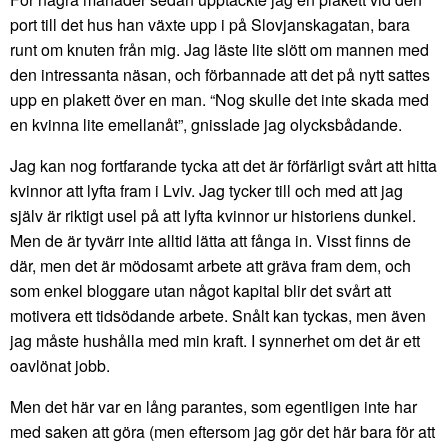
port till det hus han växte upp i på Slovjanskagatan, bara
runt om knuten från mig. Jag läste lite slött om mannen med
den intressanta näsan, och förbannade att det på nytt sattes
upp en plakett över en man. “Nog skulle det inte skada med
en kvinna lite emellanåt”, gnisslade jag olycksbådande.
Jag kan nog fortfarande tycka att det är förfärligt svårt att hitta
kvinnor att lyfta fram i Lviv. Jag tycker till och med att jag
själv är riktigt usel på att lyfta kvinnor ur historiens dunkel.
Men de är tyvärr inte alltid lätta att fånga in. Visst finns de
där, men det är mödosamt arbete att gräva fram dem, och
som enkel bloggare utan något kapital blir det svårt att
motivera ett tidsödande arbete. Snålt kan tyckas, men även
jag måste hushålla med min kraft. I synnerhet om det är ett
oavlönat jobb.
Men det här var en lång parantes, som egentligen inte har
med saken att göra (men eftersom jag gör det här bara för att