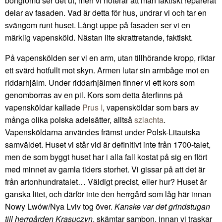
bortglömd ser det ut, men vi noterar att man faktiskt reparerat
delar av fasaden. Vad är detta för hus, undrar vi och tar en
svängom runt huset. Långt uppe på fasaden ser vi en
märklig vapensköld. Nästan lite skrattretande, faktiskt.
På vapenskölden ser vi en arm, utan tillhörande kropp, riktar
ett svärd hotfullt mot skyn. Armen lutar sin armbåge mot en
riddarhjälm. Under riddarhjälmen finner vi ett kors som
genomborras av en pil. Kors som detta återfinns på
vapensköldar kallade
Prus I
, vapensköldar som bars av
många olika polska adelsätter, alltså
szlachta
.
Vapensköldarna användes främst under Polsk-Litauiska
samväldet. Huset vi står vid är definitivt inte från 1700-talet,
men de som byggt huset har i alla fall kostat på sig en flört
med minnet av gamla tiders storhet. Vi gissar på att det är
från artonhundratalet… Väldigt precist, eller hur? Huset är
ganska litet, och därför inte den herrgård som låg här innan
Nowy Lwów/Nya Lviv tog över.
Kanske var det grindstugan
till herrgården Krasuczyn
, skämtar sambon, innan vi traskar