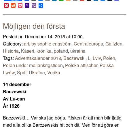
Link
Pinterest
Reddit
Pocket
Yahoo
Viber
Share
Mail
Möjligen den första
Posted on December 14, 2018 at 10:00.
Category:
art
,
by sophie engström
,
Centraleuropa
,
Galizien
,
Historia
,
Kåseri
,
krönika
,
poland
,
ukraina
Tags:
Adventskalender 2018
,
Baczewski
,
L
,
Lviv
,
Polen
,
Polen under mellankrigstiden
,
Polska affischer
,
Polska
Lwów
,
Sprit
,
Ukraina
,
Vodka
14 december
Baczewski
Av Lu-can
År 1926
Baczewski… Var ska jag börja. Risken är att man blir tjatig
med alla olika Barczewskis hit och dit. Men för att göra en