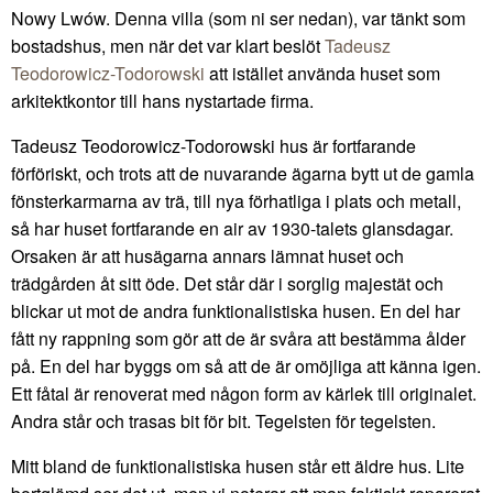
Nowy Lwów. Denna villa (som ni ser nedan), var tänkt som
bostadshus, men när det var klart beslöt
Tadeusz
Teodorowicz-Todorowski
att istället använda huset som
arkitektkontor till hans nystartade firma.
Tadeusz Teodorowicz-Todorowski hus är fortfarande
förföriskt, och trots att de nuvarande ägarna bytt ut de gamla
fönsterkarmarna av trä, till nya förhatliga i plats och metall,
så har huset fortfarande en air av 1930-talets glansdagar.
Orsaken är att husägarna annars lämnat huset och
trädgården åt sitt öde. Det står där i sorglig majestät och
blickar ut mot de andra funktionalistiska husen. En del har
fått ny rappning som gör att de är svåra att bestämma ålder
på. En del har byggs om så att de är omöjliga att känna igen.
Ett fåtal är renoverat med någon form av kärlek till originalet.
Andra står och trasas bit för bit. Tegelsten för tegelsten.
Mitt bland de funktionalistiska husen står ett äldre hus. Lite