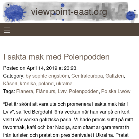
viewpoint-east.org
I sakta mak med Polenpodden
Posted on April 14, 2019 at 23:23.
Category:
by sophie engström
,
Centraleuropa
,
Galizien
,
Kåseri
,
krönika
,
poland
,
ukraina
Tags:
Flanera
,
Flâneurs
,
Lviv
,
Polenpodden
,
Polska Lwów
“Det är skönt att vara ute och promenera i sakta mak här i
Lviv”, sa Ted Bergdahl förra veckan när han var på en kort
visit i vår vackra galiziska pärla. Vi hade precis suttit på mitt
favorithak, kafé och bar Nadija, som oftast är garanterat fri
från turister, och pratat om presidentvalet i Ukraina. Pratat