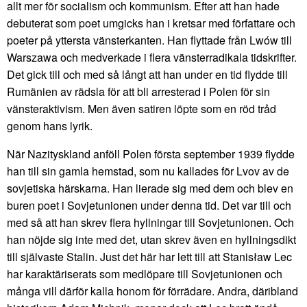
allt mer för socialism och kommunism. Efter att han hade
debuterat som poet umgicks han i kretsar med författare och
poeter på yttersta vänsterkanten. Han flyttade från Lwów till
Warszawa och medverkade i flera vänsterradikala tidskrifter.
Det gick till och med så långt att han under en tid flydde till
Rumänien av rädsla för att bli arresterad i Polen för sin
vänsteraktivism. Men även satiren löpte som en röd tråd
genom hans lyrik.
När Nazityskland anföll Polen första september 1939 flydde
han till sin gamla hemstad, som nu kallades för Lvov av de
sovjetiska härskarna. Han lierade sig med dem och blev en
buren poet i Sovjetunionen under denna tid. Det var till och
med så att han skrev flera hyllningar till Sovjetunionen. Och
han nöjde sig inte med det, utan skrev även en hyllningsdikt
till självaste Stalin. Just det här har lett till att Stanisław Lec
har karaktäriserats som medlöpare till Sovjetunionen och
många vill därför kalla honom för förrädare. Andra, däribland