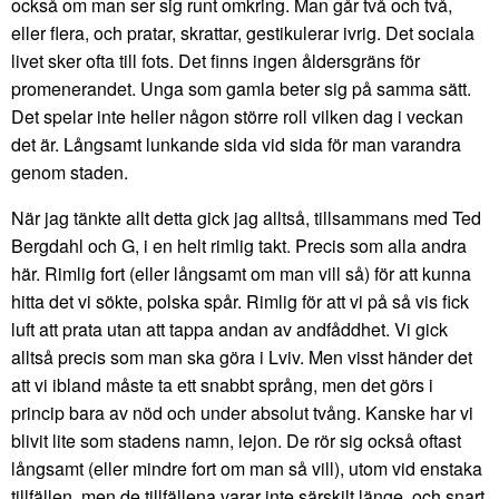
också om man ser sig runt omkring. Man går två och två,
eller flera, och pratar, skrattar, gestikulerar ivrig. Det sociala
livet sker ofta till fots. Det finns ingen åldersgräns för
promenerandet. Unga som gamla beter sig på samma sätt.
Det spelar inte heller någon större roll vilken dag i veckan
det är. Långsamt lunkande sida vid sida för man varandra
genom staden.
När jag tänkte allt detta gick jag alltså, tillsammans med Ted
Bergdahl och G, i en helt rimlig takt. Precis som alla andra
här. Rimlig fort (eller långsamt om man vill så) för att kunna
hitta det vi sökte, polska spår. Rimlig för att vi på så vis fick
luft att prata utan att tappa andan av andfåddhet. Vi gick
alltså precis som man ska göra i Lviv. Men visst händer det
att vi ibland måste ta ett snabbt språng, men det görs i
princip bara av nöd och under absolut tvång. Kanske har vi
blivit lite som stadens namn, lejon. De rör sig också oftast
långsamt (eller mindre fort om man så vill), utom vid enstaka
tillfällen, men de tillfällena varar inte särskilt länge, och snart