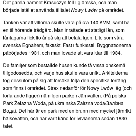
Det gamla namnet Krasuczyn föll i glömska, och man
började istället använda tilltalet
Nowy Lwów
på området.
Tanken var att villorna skulle vara på c:a 140 KVM, samt ha
en tillhörande trädgård. Man inrättade ett statligt lån, som
låntagarna fick tio år på sig att betala igen. Lite som våra
svenska Egnahem, faktiskt. Fast i funkisstil. Byggnationerna
påbörjades 1931, och man lovade att vara klar till 1934.
De familjer som beställde husen kunde få vissa önskemål
tillgodosedda, och varje hus skulle vara unikt. Arkitekterna
tog dessutom på sig att försöka följa den specifika terräng
som finns i området. Strax nedanför för Nowy Lwów låg (och
forfarande ligger) nämligen parken Järnvatten. (På polska
Park Żelazna Woda, på ukrainska Zalizna voda/Залізна
Вода). Det här är en park med en brunn med mycket järnrikt
hälsovatten, och har varit känd för lvivianerna sedan 1830-
talet.