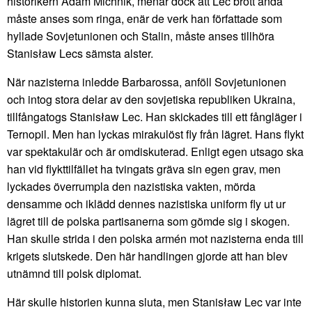
historikern Adam Michnik, menar dock att Lec brott ändå
måste anses som ringa, enär de verk han författade som
hyllade Sovjetunionen och Stalin, måste anses tillhöra
Stanisław Lecs sämsta alster.
När nazisterna inledde Barbarossa, anföll Sovjetunionen
och intog stora delar av den sovjetiska republiken Ukraina,
tillfångatogs Stanisław Lec. Han skickades till ett fångläger i
Ternopil. Men han lyckas mirakulöst fly från lägret. Hans flykt
var spektakulär och är omdiskuterad. Enligt egen utsago ska
han vid flykttilfället ha tvingats gräva sin egen grav, men
lyckades överrumpla den nazistiska vakten, mörda
densamme och iklädd dennes nazistiska uniform fly ut ur
lägret till de polska partisanerna som gömde sig i skogen.
Han skulle strida i den polska armén mot nazisterna enda till
krigets slutskede. Den här handlingen gjorde att han blev
utnämnd till polsk diplomat.
Här skulle historien kunna sluta, men Stanisław Lec var inte