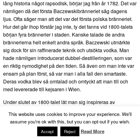
lång historia något rapsodisk, börjar jag från år 1782. Det var
nämligen då det första Baczewskibränneriet såg dagens
ljus. Ofta säger man att det var det första polska bränneriet.
Hur det går ihop förstår jag inte, ty det fanns vid 1800-talets
början fyra brännerier i staden. Kanske talade de andra
brännerierna helt enkelt andra språk. Baczewski utmärkte
sig dock för sin raffinerade teknik och utsökta vodka. Man
hade nämligen introducerat dubbel-destilleringen, som var
en riktig nymodighet på den tiden. Så även om man inte var
ensam på plan först, så var man i alla fall den smartaste.
Deras vodka blev så omtalad och omtyckt att man till och
med levererade till kejsaren i Wien.
Under slutet av 1800-talet lät man sig inspireras av
brännerier i Frankrike och Nederländerna, vilket ledde till att
This website uses cookies to improve your experience. We'll
man började exportera. Man exporterade till bland annat
assume you're ok with this, but you can opt-out if you wish.
Frankrike, Italien, Storbritannien och Tyskland. Nu tog man
Read More
Accept
Reject
också till sig idén med marknadsföring. Det bestämdes att