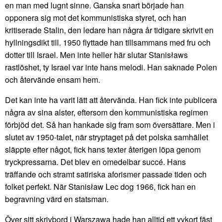
en man med lugnt sinne. Ganska snart började han
opponera sig mot det kommunistiska styret, och han
kritiserade Stalin, den ledare han några år tidigare skrivit en
hyllningsdikt till. 1950 flyttade han tillsammans med fru och
dotter till Israel. Men inte heller här slutar Stanisławs
rastlöshet, ty Israel var inte hans melodi. Han saknade Polen
och återvände ensam hem.
Det kan inte ha varit lätt att återvända. Han fick inte publicera
några av sina alster, eftersom den kommunistiska regimen
förbjöd det. Så han hankade sig fram som översättare. Men i
slutet av 1950-talet, när stryptaget på det polska samhället
släppte efter något, fick hans texter återigen löpa genom
tryckpressarna. Det blev en omedelbar succé. Hans
träffande och stramt satiriska aforismer passade tiden och
folket perfekt. När Stanisław Lec dog 1966, fick han en
begravning värd en statsman.
Över sitt skrivbord i Warszawa hade han alltid ett vykort fäst