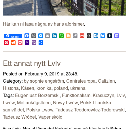
Här kan ni läsa några av hans aforismer
.
Facebook
WordPress
Messenger
Email
LinkedIn
WhatsApp
Blogger
Copy
Gmail
Threads
Outlook.com
Bluesky
Tumblr
Mast
Share
Link
Pinterest
Reddit
Pocket
Yahoo
Viber
Share
Mail
Ett annat nytt Lviv
Posted on February 9, 2019 at 23:48.
Category:
by sophie engström
,
Centraleuropa
,
Galizien
,
Historia
,
Kåseri
,
krönika
,
poland
,
ukraina
Tags:
Eugeniusz Borzemski
,
Funktionalism
,
Krasuczyn
,
Lviv
,
Lwów
,
Mellankrigstiden
,
Nowy Lwów
,
Polsk-Litauiska
samväldet
,
Polska Lwów
,
Tadeusz Teodorowicz-Todorowski
,
Tadeusz Wróbel
,
Vapensköld
Nya Lviv
. När ni läser det tänker ni nog på hipsters iklädda