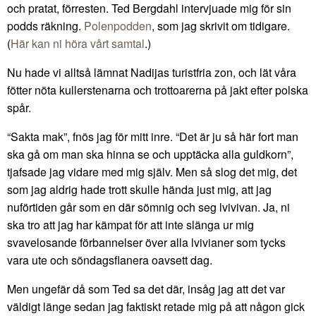
och pratat, förresten. Ted Bergdahl intervjuade mig för sin
podds räkning.
Polenpodden
, som jag skrivit om tidigare.
(
Här kan ni höra vårt samtal
.)
Nu hade vi alltså lämnat Nadijas turistfria zon, och lät våra
fötter nöta kullerstenarna och trottoarerna på jakt efter polska
spår.
“Sakta mak”, fnös jag för mitt inre. “Det är ju så här fort man
ska gå om man ska hinna se och upptäcka alla guldkorn”,
tjafsade jag vidare med mig själv. Men så slog det mig, det
som jag aldrig hade trott skulle hända just mig, att jag
nuförtiden går som en där sömnig och seg lvivivan. Ja, ni
ska tro att jag har kämpat för att inte slänga ur mig
svavelosande förbannelser över alla lvivianer som tycks
vara ute och söndagsflanera oavsett dag.
Men ungefär då som Ted sa det där, insåg jag att det var
väldigt länge sedan jag faktiskt retade mig på att någon gick