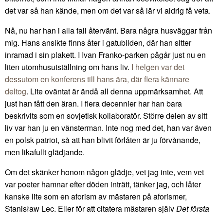
det var så han kände, men om det var så lär vi aldrig få veta.
Nå, nu har han i alla fall återvänt. Bara några husväggar från
mig. Hans ansikte finns åter i gatubilden, där han sitter
inramad i sin plakett. I Ivan Franko-parken pågår just nu en
liten utomhusutställning om hans liv.
I helgen var det
dessutom en konferens till hans ära, där flera kännare
deltog
. Lite oväntat är ändå all denna uppmärksamhet. Att
just han fått den äran. I flera decennier har han bara
beskrivits som en sovjetisk kollaboratör. Större delen av sitt
liv var han ju en vänsterman. Inte nog med det, han var även
en polsk patriot, så att han blivit förlåten är ju förvånande,
men likafullt glädjande.
Om det skänker honom någon glädje, vet jag inte, vem vet
var poeter hamnar efter döden inträtt, tänker jag, och låter
kanske lite som en aforism av mästaren på aforismer,
Stanisław Lec. Eller för att citatera mästaren själv
Det första