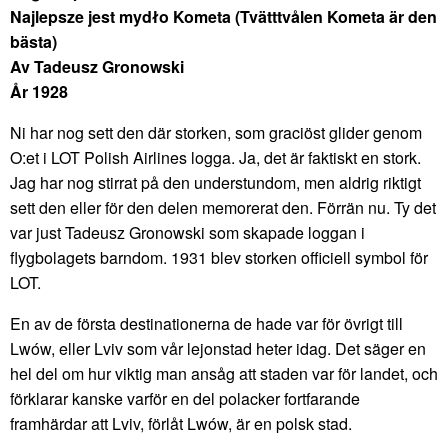
Najlepsze jest mydło Kometa (Tvätttvålen Kometa är den
bästa)
Av Tadeusz Gronowski
År 1928
Ni har nog sett den där storken, som graciöst glider genom
O:et i LOT Polish Airlines logga. Ja, det är faktiskt en stork.
Jag har nog stirrat på den understundom, men aldrig riktigt
sett den eller för den delen memorerat den. Förrän nu. Ty det
var just Tadeusz Gronowski som skapade loggan i
flygbolagets barndom. 1931 blev storken officiell symbol för
LOT.
En av de första destinationerna de hade var för övrigt till
Lwów, eller Lviv som vår lejonstad heter idag. Det säger en
hel del om hur viktig man ansåg att staden var för landet, och
förklarar kanske varför en del polacker fortfarande
framhärdar att Lviv, förlåt Lwów, är en polsk stad.