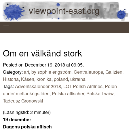
viewpoint-east.org
Om en välkänd stork
Posted on December 19, 2018 at 09:05.
Category:
art
,
by sophie engström
,
Centraleuropa
,
Galizien
,
Historia
,
Kåseri
,
krönika
,
poland
,
ukraina
Tags:
Adventskalender 2018
,
LOT Polish Airlines
,
Polen
under mellankrigstiden
,
Polska affischer
,
Polska Lwów
,
Tadeusz Gronowski
(Läsningstid:
2
minuter)
19 december
Dagens polska affisch