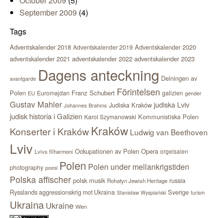
October 2009
(5)
September 2009
(4)
Tags
Adventskalender 2018
Adventskalender 2020
Adventskalender 2019
adventskalender 2021
adventskalender 2022
adventskalender 2023
Dagens anteckning
Delningen av
avantgarde
Förintelsen
Polen
Franz Schubert
Euromajdan
galizien
EU
gender
Gustav Mahler
judiska Lviv
Judiska Kraków
Johannes Brahms
judisk historia i Galizien
Kommunistiska Polen
Karol Szymanowski
Kraków
Konserter i Kraków
Ludwig van Beethoven
Lviv
Ockupationen av Polen
Opera
orgelsalen
Lvivs filharmoni
Polen
Polen under mellankrigstiden
photography
poesi
Polska affischer
polsk musik
russia
Rohatyn Jewish Heritage
Sverige
Rysslands aggressionskrig mot Ukraina
Stanisław Wyspiański
turism
Ukraina
Ukraine
Wien