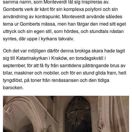
samma namn, som Monteverdi lät sig inspireras av.
Gomberts verk är känt för sin komplexa polyfoni och sin
användning av kontrapunkt. Monteverdi använde således
tema ur Gomberts mässa, men han färgar den med sitt eget
uttryck och sin egen stil, som hördes, och stundtals nästan
syntes, där uppe i kyrkans takvalv.
Och det var möjligen därför denna brokiga skara hade tagit
sig till Katarinakyrkan i Kraków, en torsdagskväll i
september, för att få fly från samtidens påträngande brus av
bilar, maskiner och mobiler, och för en stund glida fram, helt
tyngdlöst, på toner från renässansen och den tidiga
barocken.