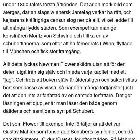
under 1800-talets första årtionden. Det är en mörk bild som
återges, där en slags wienersk Jantelag verkar ha rått, och
kejsarens klåfingriga censur slog ner på allt, vilket ledde till
att många flydde staden. Som exempel kan man ge
konstnären Moritz von Schwind och tillika en av
schubertianerna, som efter att ha förnedrats i Wien, flyttade
till München och fick stor framgång.
Allt detta lyckas Newman Flower skildra utan att för den
delen utgå från sig själv och inleda varje kapitel med ett
“jag”. Och trots att boken själv är ålderstigen och säkert viftas
bort som passé av vissa, så har den många förtjänster just i
det att den inte är författad av en samtida författare. Det ger
läsningen ett djup, enär man läser den både genom
dåtidens och samtidens syn på Schubert.
Det som Flower till exempel inte förtäljer är att det var
Gustav Mahler som lanserade Schuberts symfonier, och då
särskilt Symfoni i C-dur (D 944), för eftervärlden. På Mahlers