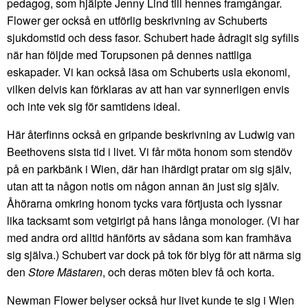
pedagog, som hjälpte Jenny Lind till hennes framgångar.
Flower ger också en utförlig beskrivning av Schuberts
sjukdomstid och dess fasor. Schubert hade ådragit sig syfilis
när han följde med Torupsonen på dennes nattliga
eskapader. Vi kan också läsa om Schuberts usla ekonomi,
vilken delvis kan förklaras av att han var synnerligen envis
och inte vek sig för samtidens ideal.
Här återfinns också en gripande beskrivning av Ludwig van
Beethovens sista tid i livet. Vi får möta honom som stendöv
på en parkbänk i Wien, där han ihärdigt pratar om sig själv,
utan att ta någon notis om någon annan än just sig själv.
Åhörarna omkring honom tycks vara förtjusta och lyssnar
lika tacksamt som vetgirigt på hans långa monologer. (Vi har
med andra ord alltid hänförts av sådana som kan framhäva
sig själva.) Schubert var dock på tok för blyg för att närma sig
den
Store Mästaren
, och deras möten blev få och korta.
Newman Flower belyser också hur livet kunde te sig i Wien