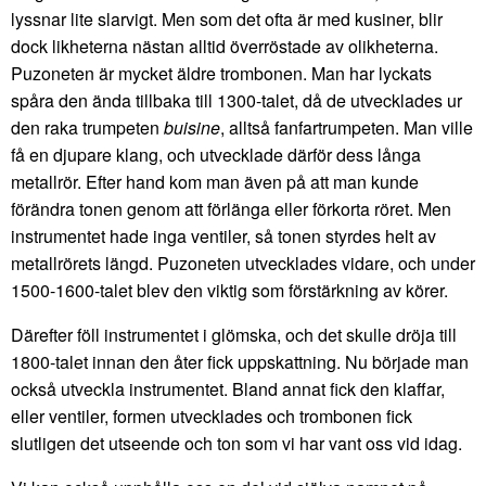
lyssnar lite slarvigt. Men som det ofta är med kusiner, blir
dock likheterna nästan alltid överröstade av olikheterna.
Puzoneten är mycket äldre trombonen. Man har lyckats
spåra den ända tillbaka till 1300-talet, då de utvecklades ur
den raka trumpeten
buisine
, alltså fanfartrumpeten. Man ville
få en djupare klang, och utvecklade därför dess långa
metallrör. Efter hand kom man även på att man kunde
förändra tonen genom att förlänga eller förkorta röret. Men
instrumentet hade inga ventiler, så tonen styrdes helt av
metallrörets längd. Puzoneten utvecklades vidare, och under
1500-1600-talet blev den viktig som förstärkning av körer.
Därefter föll instrumentet i glömska, och det skulle dröja till
1800-talet innan den åter fick uppskattning. Nu började man
också utveckla instrumentet. Bland annat fick den klaffar,
eller ventiler, formen utvecklades och trombonen fick
slutligen det utseende och ton som vi har vant oss vid idag.