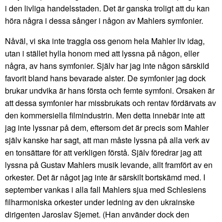
i den livliga handelsstaden. Det är ganska troligt att du kan
höra några i dessa sånger i någon av Mahlers symfonier.
Nåväl, vi ska inte traggla oss genom hela Mahler liv idag,
utan i stället hylla honom med att lyssna på någon, eller
några, av hans symfonier. Själv har jag inte någon särskild
favorit bland hans bevarade alster. De symfonier jag dock
brukar undvika är hans första och femte symfoni. Orsaken är
att dessa symfonier har missbrukats och rentav fördärvats av
den kommersiella filmindustrin. Men detta innebär inte att
jag inte lyssnar på dem, eftersom det är precis som Mahler
själv kanske har sagt, att man måste lyssna på alla verk av
en tonsättare för att verkligen förstå. Själv föredrar jag att
lyssna på Gustav Mahlers musik levande, allt framfört av en
orkester. Det är något jag inte är särskilt bortskämd med. I
september vankas i alla fall Mahlers sjua med Schlesiens
filharmoniska orkester under ledning av den ukrainske
dirigenten Jaroslav Sjemet. (Han använder dock den