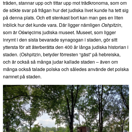
träden, stannar upp och tittar upp mot trädkronorna, som om
de sökte svar på frågan hur det judiska livet kunde ha tett sig
på denna plats. Och ett stenkast bort kan man ges en liten
inblick hur det kunde vara. Där ligger nämligen
Oshpitzin
,
som är Oświęcims judiska museet. Museet, som ligger
inrymt i den sista bevarade synagogan i staden, gör sitt
yttersta för att återberätta den 400 år långa judiska historian i
staden. (Oshpitzin, betyder förresten “gäst” på hebreiska,
och är också så många judar kallade staden – även om
många också talade polska och således använde det polska
namnet på staden.