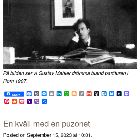
På bilden ser vi Gustav Mahler drömma bland partituren i
Rom 1907
.
Facebook
WordPress
Messenger
Email
LinkedIn
WhatsApp
Blogger
Copy
Gmail
Threads
Outlook.com
Bluesky
Tumblr
Mast
Share
Link
Pinterest
Reddit
Pocket
Yahoo
Viber
Share
Mail
En kväll med en puzonet
Posted on September 15, 2023 at 10:01.