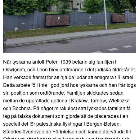
När tyskarna anföll Polen 1939 befann sig familjen i
Oświęcim, och Leon blev ordförande i det judiska äldrerådet.
Han verkade främst för att hjälpa judar att emigrera till Israel.
Detta arbete föll inte i god jord hos tyskarna och han fråntogs
sin position som ordförande. Familjen skickades sedan
mellan de upprättade gettona i Kraków, Tarnów, Wieliczka
och Bochnia. På något mirakulöst sätt lyckades familjen få
tag på falska dokument som gjorde att de placerades i en
speciell del för palestinska flyktingar i Bergen-Belsen.
Således överlevde de Förintelsen och kunde återvända till