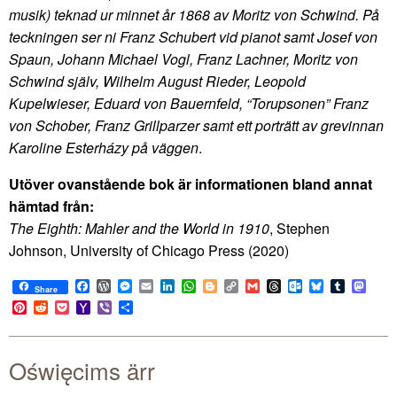
musik) teknad ur minnet år 1868 av Moritz von Schwind. På
teckningen ser ni Franz Schubert vid pianot samt Josef von
Spaun, Johann Michael Vogl, Franz Lachner, Moritz von
Schwind själv, Wilhelm August Rieder, Leopold
Kupelwieser, Eduard von Bauernfeld, “Torupsonen” Franz
von Schober, Franz Grillparzer samt ett porträtt av grevinnan
Karoline Esterházy på väggen
.
Utöver ovanstående bok är informationen bland annat
hämtad från:
The Eighth: Mahler and the World in 1910
, Stephen
Johnson, University of Chicago Press (2020)
Facebook
WordPress
Messenger
Email
LinkedIn
WhatsApp
Blogger
Copy
Gmail
Threads
Outlook.com
Bluesky
Tumblr
Mast
Share
Link
Pinterest
Reddit
Pocket
Yahoo
Viber
Share
Mail
Oświęcims ärr