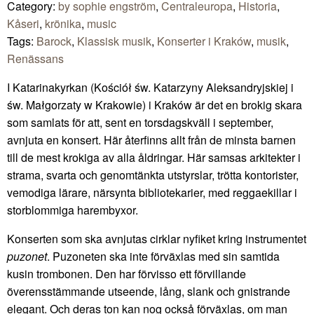
Category:
by sophie engström
,
Centraleuropa
,
Historia
,
Kåseri
,
krönika
,
music
Tags:
Barock
,
Klassisk musik
,
Konserter i Kraków
,
musik
,
Renässans
I Katarinakyrkan (Kościół św. Katarzyny Aleksandryjskiej i
św. Małgorzaty w Krakowie) i Kraków är det en brokig skara
som samlats för att, sent en torsdagskväll i september,
avnjuta en konsert. Här återfinns allt från de minsta barnen
till de mest krokiga av alla åldringar. Här samsas arkitekter i
strama, svarta och genomtänkta utstyrslar, trötta kontorister,
vemodiga lärare, närsynta bibliotekarier, med reggaekillar i
storblommiga harembyxor.
Konserten som ska avnjutas cirklar nyfiket kring instrumentet
puzonet
. Puzoneten ska inte förväxlas med sin samtida
kusin trombonen. Den har förvisso ett förvillande
överensstämmande utseende, lång, slank och gnistrande
elegant. Och deras ton kan nog också förväxlas, om man