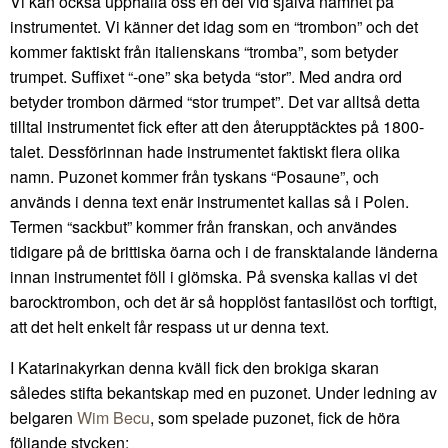
Vi kan också upphålla oss en del vid själva namnet på
instrumentet. Vi känner det idag som en “trombon” och det
kommer faktiskt från italienskans “tromba”, som betyder
trumpet. Suffixet “-one” ska betyda “stor”. Med andra ord
betyder trombon därmed “stor trumpet”. Det var alltså detta
tilltal instrumentet fick efter att den återupptäcktes på 1800-
talet. Dessförinnan hade instrumentet faktiskt flera olika
namn. Puzonet kommer från tyskans “Posaune”, och
används i denna text enär instrumentet kallas så i Polen.
Termen “sackbut” kommer från franskan, och användes
tidigare på de brittiska öarna och i de fransktalande länderna
innan instrumentet föll i glömska. På svenska kallas vi det
barocktrombon, och det är så hopplöst fantasilöst och torftigt,
att det helt enkelt får respass ut ur denna text.
I Katarinakyrkan denna kväll fick den brokiga skaran
således stifta bekantskap med en puzonet. Under ledning av
belgaren
Wim Becu
, som spelade puzonet, fick de höra
följande stycken: