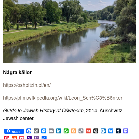
Några källor
https://oshpitzin.pl/en/
https://pl.m.wikipedia.org/wiki/Leon_Sch%C3%B6nker
Guide to Jewish History of Oświęcim
, 2014, Auschwitz
Jewish center.
Facebook
WordPress
Messenger
Email
LinkedIn
WhatsApp
Blogger
Copy
Gmail
Threads
Outlook.com
Bluesky
Tumblr
Mast
Share
Link
Pinterest
Reddit
Pocket
Yahoo
Viber
Share