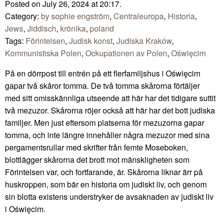
Posted on July 26, 2024 at 20:17.
Category:
by sophie engström
,
Centraleuropa
,
Historia
,
Jews
,
Jiddisch
,
krönika
,
poland
Tags:
Förintelsen
,
Judisk konst
,
Judiska Kraków
,
Kommunistiska Polen
,
Ockupationen av Polen
,
Oświęcim
På en dörrpost till entrén på ett flerfamiljshus i Oświęcim
gapar två skåror tomma. De två tomma skårorna förtäljer
med sitt omisskännliga utseende att här har det tidigare suttit
två mezuzor. Skårorna röjer också att här har det bott judiska
familjer. Men just eftersom platserna för mezuzorna gapar
tomma, och inte längre innehåller några mezuzor med sina
pergamentsrullar med skrifter från femte Moseboken,
blottlägger skårorna det brott mot mänskligheten som
Förintelsen var, och fortfarande, är. Skårorna liknar ärr på
huskroppen, som bär en historia om judiskt liv, och genom
sin blotta existens understryker de avsaknaden av judiskt liv
i Oświęcim.