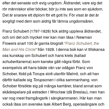
efter det senaste och evig ungdom. Åldrandet, vare sig det
rör människor eller böcker, bör ju inte ses som en sjukdom.
Det är snarare ett diplom för ett gott liv. För visst är det är
sorgligt med dem som aldrig får lämna ungdomsåren.
Franz Schubert (1797-1828) fick aldrig uppleva åldrandet,
och om det och mycket mer kan man läsa i Newman
Flowers snart 100 år gamla biografi “
Franz Schubert, the
Man and His Circle
” från 1928. I denna bok kan vi tillskansa
oss kunskap om Schubert och hans krets (kallad
schubertianerna
) som kanske gått några förbi. Som
exempelvis att hans bäste vän var odågan Franz von
Schober, född på Torups slott utanför Malmö, och att han
därför kallade sig
Torupsonen
i olika sammanhang. von
Schober försökte sig på många karriärer, bland annat som
skådespelare på estraden i Wrocław (då Breslau), men han
var nog mest framgångsrik i sängkammaren. Här kan man
också läsa om svenske Isak Albert Berg, operasångare och