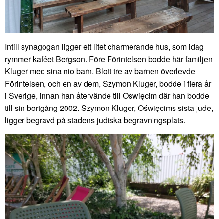
Intill synagogan ligger ett litet charmerande hus, som idag
rymmer kaféet Bergson. Före Förintelsen bodde här familjen
Kluger med sina nio barn. Blott tre av barnen överlevde
Förintelsen, och en av dem, Szymon Kluger, bodde i flera år
i Sverige, innan han återvände till Oświęcim där han bodde
till sin bortgång 2002. Szymon Kluger, Oświęcims sista jude,
ligger begravd på stadens judiska begravningsplats.