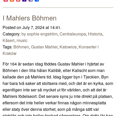
Mail
I Mahlers Böhmen
Posted on July 7, 2024 at 14:41.
Category:
by sophie engström
,
Centraleuropa
,
Historia
,
Kåseri
,
music
Tags:
Böhmen
,
Gustav Mahler
,
Katowice
,
Konserter i
Kraków
För 164 år sedan idag föddes Gustav Mahler i hjärtat av
Böhmen i den lilla hålan Kaliště, eller Kalischt som man
kallade den på Mahlers tid. Idag ligger byn i Tjeckien. Byn
har bara två saker att stoltsera med, och det är en kyrka, som
egentligen inte ser så mycket ut för världen, och att det är
Mahlers födelseort. Det senare syns ju inte direkt på platsen,
eftersom det inte heller verkar finnas någon minnesplatta
eller staty över denna storhet, som på många sätt var
statslös och inte heller önskad någonstans. Om detta lär han