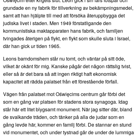
Oświęcim efter krigets slut. Leon gick i sin fars fotspår och
grundade en ny fabrik för tillverkning av bekämpningsmedel,
samt att han hjälpte till med att försöka återuppbygga det
judiska livet i staden. Men 1949 förstatligande den
kommunistiska maktapparaten hans fabrik, och familjen
tvingades återigen på flykt, en flykt som skulle sluta i Israel,
där han gick ur tiden 1965.
Leons barndomshem står nu tomt, och väntar på sitt öde,
vilket är okänt för mig. Kanske pågår det någon rättslig tvist,
eller så är det bara så att ingen riktigt haft ekonomisk
kapacitet att rädda palatset från ett förestående förfall.
Vägen från palatset mot Oświęcims centrum går förbi det
som en gång var platsen för stadens stora synagoga. Idag
står här ett litet blygsamt monument. När jag sitter där, bland
de svalkande träden, och tänker på alla de judar som en
gång levde här, kommer en familj förbi. De stannar en stund
vid monumentet, och under tystnad går de under de lummiga