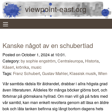
viewpoint-east.org
Kanske något av en schubertiad
Posted on October 1, 2024 at 10:01.
Category:
by sophie engström
,
Centraleuropa
,
Historia
,
Kåseri
,
krönika
,
music
Tags:
Franz Schubert
,
Gustav Mahler
,
Klassisk musik
,
Wien
Vår samtida rädsla för åldrandet, drabbar i allra högsta grad
även litteraturen. Alldeles för många böcker glöms bort, och
förtvinar på glömskans hyllrad. Om man vill gå på tvärs med
vår samtid, kan man enkelt revoltera genom att läsa en äldre
bok och låta tanken befinna sig långt bortom dagens hets