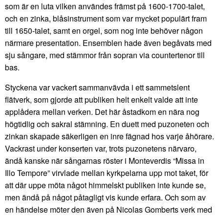
som är en luta vilken användes främst på 1600-1700-talet,
och en zinka, blåsinstrument som var mycket populärt fram
till 1650-talet, samt en orgel, som nog inte behöver någon
närmare presentation. Ensemblen hade även begåvats med
sju sångare, med stämmor från sopran via countertenor till
bas.
Styckena var vackert sammanvävda i ett sammetslent
flätverk, som gjorde att publiken helt enkelt valde att inte
applådera mellan verken. Det här åstadkom en nära nog
högtidlig och sakral stämning. En duett med puzoneten och
zinkan skapade säkerligen en inre fägnad hos varje åhörare.
Vackrast under konserten var, trots puzonetens närvaro,
ändå kanske när sångarnas röster i Monteverdis “Missa in
Illo Tempore” virvlade mellan kyrkpelarna upp mot taket, för
att där uppe möta något himmelskt publiken inte kunde se,
men ändå på något påtagligt vis kunde erfara. Och som av
en händelse möter den även på Nicolas Gomberts verk med