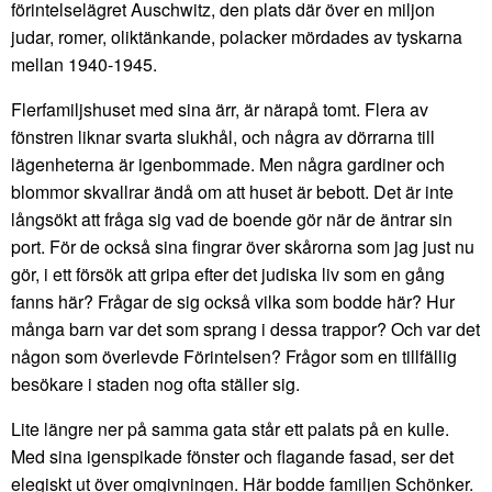
förintelselägret Auschwitz, den plats där över en miljon
judar, romer, oliktänkande, polacker mördades av tyskarna
mellan 1940-1945.
Flerfamiljshuset med sina ärr, är närapå tomt. Flera av
fönstren liknar svarta slukhål, och några av dörrarna till
lägenheterna är igenbommade. Men några gardiner och
blommor skvallrar ändå om att huset är bebott. Det är inte
långsökt att fråga sig vad de boende gör när de äntrar sin
port. För de också sina fingrar över skårorna som jag just nu
gör, i ett försök att gripa efter det judiska liv som en gång
fanns här? Frågar de sig också vilka som bodde här? Hur
många barn var det som sprang i dessa trappor? Och var det
någon som överlevde Förintelsen? Frågor som en tillfällig
besökare i staden nog ofta ställer sig.
Lite längre ner på samma gata står ett palats på en kulle.
Med sina igenspikade fönster och flagande fasad, ser det
elegiskt ut över omgivningen. Här bodde familjen Schönker.