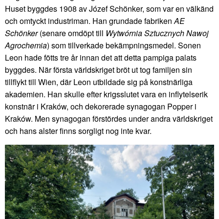
Huset byggdes 1908 av Józef Schönker, som var en välkänd
och omtyckt industriman. Han grundade fabriken
AE
Schönker
(senare omdöpt till
Wytwórnia Sztucznych Nawoj
Agrochemia
) som tillverkade bekämpningsmedel. Sonen
Leon hade fötts tre år innan det att detta pampiga palats
byggdes. När första världskriget bröt ut tog familjen sin
tillflykt till Wien, där Leon utbildade sig på konstnärliga
akademien. Han skulle efter krigsslutet vara en inflytelserik
konstnär i Kraków, och dekorerade synagogan Popper i
Kraków. Men synagogan förstördes under andra världskriget
och hans alster finns sorgligt nog inte kvar.