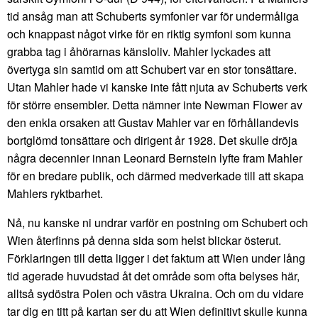
tid ansåg man att Schuberts symfonier var för undermåliga
och knappast något virke för en riktig symfoni som kunna
grabba tag i åhörarnas känsloliv. Mahler lyckades att
övertyga sin samtid om att Schubert var en stor tonsättare.
Utan Mahler hade vi kanske inte fått njuta av Schuberts verk
för större ensembler. Detta nämner inte Newman Flower av
den enkla orsaken att Gustav Mahler var en förhållandevis
bortglömd tonsättare och dirigent år 1928. Det skulle dröja
några decennier innan Leonard Bernstein lyfte fram Mahler
för en bredare publik, och därmed medverkade till att skapa
Mahlers ryktbarhet.
Nå, nu kanske ni undrar varför en postning om Schubert och
Wien återfinns på denna sida som helst blickar österut.
Förklaringen till detta ligger i det faktum att Wien under lång
tid agerade huvudstad åt det område som ofta belyses här,
alltså sydöstra Polen och västra Ukraina. Och om du vidare
tar dig en titt på kartan ser du att Wien definitivt skulle kunna