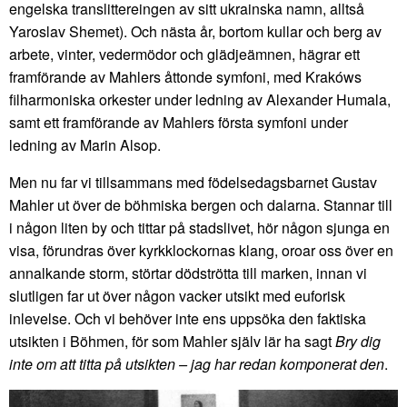
engelska translittereingen av sitt ukrainska namn, alltså
Yaroslav Shemet). Och nästa år, bortom kullar och berg av
arbete, vinter, vedermödor och glädjeämnen, hägrar ett
framförande av Mahlers åttonde symfoni, med Krakóws
filharmoniska orkester under ledning av Alexander Humala,
samt ett framförande av Mahlers första symfoni under
ledning av Marin Alsop.
Men nu far vi tillsammans med födelsedagsbarnet Gustav
Mahler ut över de böhmiska bergen och dalarna. Stannar till
i någon liten by och tittar på stadslivet, hör någon sjunga en
visa, förundras över kyrkklockornas klang, oroar oss över en
annalkande storm, störtar dödströtta till marken, innan vi
slutligen far ut över någon vacker utsikt med euforisk
inlevelse. Och vi behöver inte ens uppsöka den faktiska
utsikten i Böhmen, för som Mahler själv lär ha sagt
Bry dig
inte om att titta på utsikten – jag har redan komponerat den
.