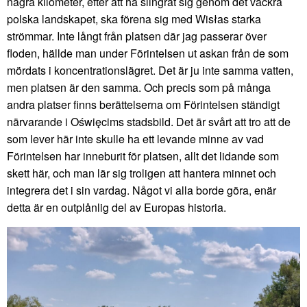
några kilometer, efter att ha slingrat sig genom det vackra
polska landskapet, ska förena sig med Wisłas starka
strömmar. Inte långt från platsen där jag passerar över
floden, hällde man under Förintelsen ut askan från de som
mördats i koncentrationslägret. Det är ju inte samma vatten,
men platsen är den samma. Och precis som på många
andra platser finns berättelserna om Förintelsen ständigt
närvarande i Oświęcims stadsbild. Det är svårt att tro att de
som lever här inte skulle ha ett levande minne av vad
Förintelsen har inneburit för platsen, allt det lidande som
skett här, och man lär sig troligen att hantera minnet och
integrera det i sin vardag. Något vi alla borde göra, enär
detta är en outplånlig del av Europas historia.