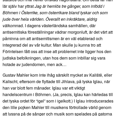
lär själv har yttrat
Jag är hemlös tre gånger, som infödd i
Böhmen i Österrike, som österrikare bland tyskar och som
jude över hela världen. Överallt en inkräktare, aldrig
välkomn
ad. I dagens västerländska samhällen, där
antisemitiska föreställningar vädrar morgonluft, är det värt att
påminna om att antisemitismen är en väl etablerad och
integrerad del av vår kultur. Man skulle ju kunna tro att
Förintelsen fått oss att inse att problemet inte ligger hos den
judiska befolkningen, utan hos dem som inbillar sig vara
hotade av judendomen, men ack…
Gustav Mahler kom inte ihåg särskilt mycket av Kaliště, eller
Kalischt, eftersom de flyttade till Jihlava, på tyska Iglau, när
han var blott fem månader. Iglau var ett viktigt
handelscentrum i Böhmen. (Ja, precis, Iglau kan härledas till
det tyska ordet för “igel” som i igelkott.) I Iglau introducerades
den lille pojken Mahler till musikens förtrollade värld genom
att lyssna på de sånger och musik som spelades på gatorna