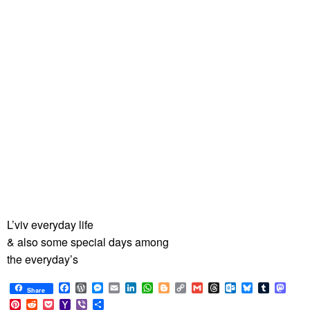
L’viv everyday life
& also some special days among
the everyday’s
Facebook
WordPress
Messenger
Email
LinkedIn
WhatsApp
Blogger
Copy
Gmail
Threads
Outlook.com
Bluesky
Tumblr
Mast
Share
Link
Pinterest
Reddit
Pocket
Yahoo
Viber
Share