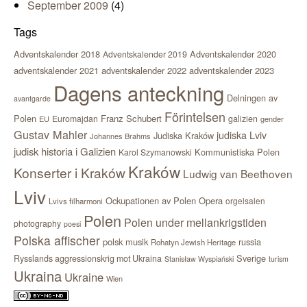
September 2009
(4)
Tags
Adventskalender 2018
Adventskalender 2020
Adventskalender 2019
adventskalender 2021
adventskalender 2022
adventskalender 2023
Dagens anteckning
Delningen av
avantgarde
Förintelsen
Polen
Franz Schubert
Euromajdan
galizien
EU
gender
Gustav Mahler
judiska Lviv
Judiska Kraków
Johannes Brahms
judisk historia i Galizien
Kommunistiska Polen
Karol Szymanowski
Kraków
Konserter i Kraków
Ludwig van Beethoven
Lviv
Ockupationen av Polen
Opera
orgelsalen
Lvivs filharmoni
Polen
Polen under mellankrigstiden
photography
poesi
Polska affischer
polsk musik
russia
Rohatyn Jewish Heritage
Sverige
Rysslands aggressionskrig mot Ukraina
Stanisław Wyspiański
turism
Ukraina
Ukraine
Wien