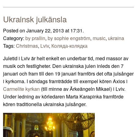
Mail
Ukrainsk julkänsla
Posted on January 22, 2013 at 17:31.
Category:
by prallin
,
by sophie engström
,
music
,
ukraina
Tags:
Christmas
,
Lviv
,
Коляда-колядка
Juletid i Lviv är helt enkelt en underbar tid, med massor av
musik och festligheter. Den ukrainska julen inleds den 7
januari och fram till den 19 januari framförs det ofta julsånger
i kyrkorna. I söndags framträdde till exempel kören Axios i
Carmelite kyrkan
(till minne av Ärkeängeln Mikael) i Lviv.
Under ledning av körledaren Marta Karapinka framförde
kören traditionella ukrainska julsånger.