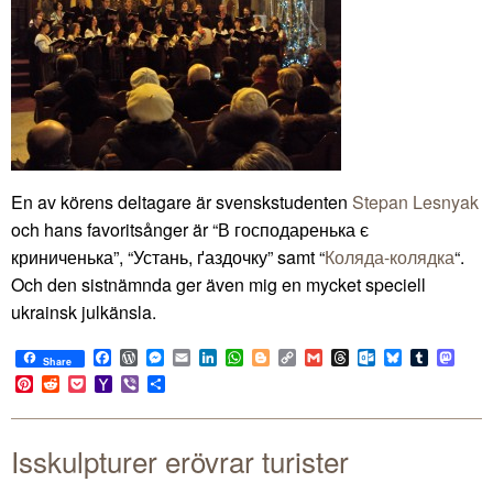
En av körens deltagare är svenskstudenten
Stepan Lesnyak
och hans favoritsånger är “В господаренька є
криниченька”, “Устань, ґаздочку” samt “
Коляда-колядка
“.
Och den sistnämnda ger även mig en mycket speciell
ukrainsk julkänsla.
Facebook
WordPress
Messenger
Email
LinkedIn
WhatsApp
Blogger
Copy
Gmail
Threads
Outlook.com
Bluesky
Tumblr
Mast
Share
Link
Pinterest
Reddit
Pocket
Yahoo
Viber
Share
Mail
Isskulpturer erövrar turister