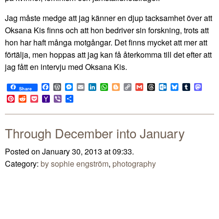
Jag måste medge att jag känner en djup tacksamhet över att
Oksana Kis finns och att hon bedriver sin forskning, trots att
hon har haft många motgångar. Det finns mycket att mer att
förtälja, men hoppas att jag kan få återkomma till det efter att
jag fått en intervju med Oksana Kis.
Facebook
WordPress
Messenger
Email
LinkedIn
WhatsApp
Blogger
Copy
Gmail
Threads
Outlook.com
Bluesky
Tumblr
Mast
Share
Link
Pinterest
Reddit
Pocket
Yahoo
Viber
Share
Mail
Through December into January
Posted on January 30, 2013 at 09:33.
Category:
by sophie engström
,
photography