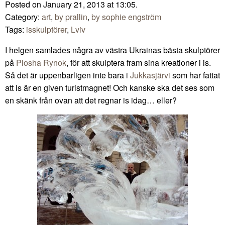
Posted on January 21, 2013 at 13:05.
Category:
art
,
by prallin
,
by sophie engström
Tags:
isskulptörer
,
Lviv
I helgen samlades några av västra Ukrainas bästa skulptörer
på
Plosha Rynok
, för att skulptera fram sina kreationer i is.
Så det är uppenbarligen inte bara i
Jukkasjärvi
som har fattat
att is är en given turistmagnet! Och kanske ska det ses som
en skänk från ovan att det regnar is idag… eller?