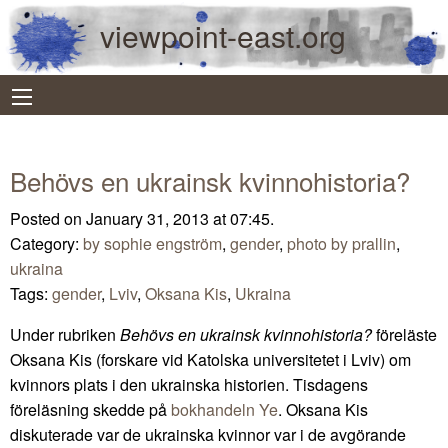
viewpoint-east.org
Behövs en ukrainsk kvinnohistoria?
Posted on January 31, 2013 at 07:45.
Category:
by sophie engström
,
gender
,
photo by prallin
,
ukraina
Tags:
gender
,
Lviv
,
Oksana Kis
,
Ukraina
Under rubriken
Behövs en ukrainsk kvinnohistoria?
föreläste
Oksana Kis (forskare vid Katolska universitetet i Lviv) om
kvinnors plats i den ukrainska historien. Tisdagens
föreläsning skedde på
bokhandeln Ye
. Oksana Kis
diskuterade var de ukrainska kvinnor var i de avgörande