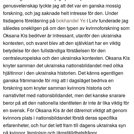
genusvetenskap tyckte jag att det var en ganska mossig
forskning, och jag saknade helt intresse för den. Under
tisdagens föreläsning på
bokhandel Ye
i Lviv funderade jag
således onekligen på om den typen av kvinnoforskning som
Oksana Kis bedriver är intressant, utanför den ukrainska
kontexten, och svaret blev att den självklart har en viktig
betydelse för den fullständiga förståelsen för den
centraleuropeiska och den ukrainska kontexten. Oksana Kis
knyter samman det ukrainska nationsbildandet med olika
hjältinnor i den ukrainska historien. Det känns egentligen
ganska främmande för mig att i dagsläget bedriva en
forskning som knyter samman kvinnors historia och
narrativitet med nationsbildandet, men det kanske snarare
beror på att den nationella identiteten är inte är lika viktig för
en svensk. För Oksana Kis är det däremot viktigt att genom
kvinnors plats i nationsbildandet förstå deras specifika
erfarenheter, och hur det lett fram till dagens ukrainska syn
på kvinnor, feminism och jämställdhetsfrågor.