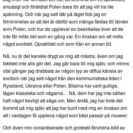
smutsigt och föråldrat Polen bara för att jag vill ha lite
spänning. Och när jag satt där på tåget fick jag en
förnimmelse av att det är därför som många färdas till länder
som Polen, och hur de upplever en besvikelse över att de
inte får möta det som en gång var. En önskan om att möta
något exotiskt. Opraktiskt och som från en annan tid.
Nå, nu är det kanske drygt av mig att mästra, även om jag
faktiskt inte alls gör det. Jag går bara till mig själv, och minns
otal gånger jag drabbats av någon typ av diffus känsla av
exotism när jag sett något från den kommunistiska tiden i
Ryssland, Ukraina eller Polen. Bilarna har varit gulliga,
tågen klassiska och vägarna… Nå, dem har jag inte sällan
haft något trevligt att säga om. Men ändå, jag har trots det
kommit på mig själv att jag har burit med mig en önskan om
att i vardagen få uppleva något som bäst passar på museer.
Och även min romantiserade och groteskt förvridna bild av