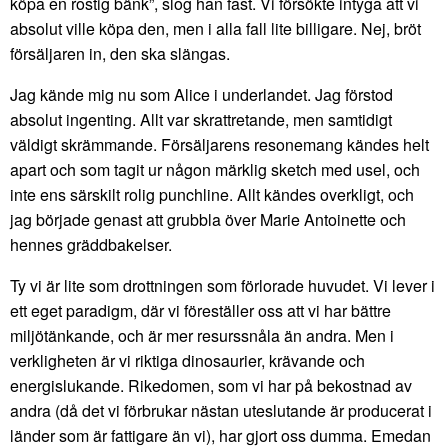
köpa en rostig bänk”, slog han fast. Vi försökte intyga att vi
absolut ville köpa den, men i alla fall lite billigare. Nej, bröt
försäljaren in, den ska slängas.
Jag kände mig nu som Alice i underlandet. Jag förstod
absolut ingenting. Allt var skrattretande, men samtidigt
väldigt skrämmande. Försäljarens resonemang kändes helt
apart och som tagit ur någon märklig sketch med usel, och
inte ens särskilt rolig punchline. Allt kändes overkligt, och
jag började genast att grubbla över Marie Antoinette och
hennes gräddbakelser.
Ty vi är lite som drottningen som förlorade huvudet. Vi lever i
ett eget paradigm, där vi föreställer oss att vi har bättre
miljötänkande, och är mer resurssnåla än andra. Men i
verkligheten är vi riktiga dinosaurier, krävande och
energislukande. Rikedomen, som vi har på bekostnad av
andra (då det vi förbrukar nästan uteslutande är producerat i
länder som är fattigare än vi), har gjort oss dumma. Emedan