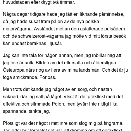
huvudstaden efter drygt två timmar.
Några dagar tidigare hade jag fått en liknande påminnelse,
då jag hade susat fram på en av de nya polska
motorvägarna. Avståndet mellan den asfalterade pulsådern
och de schweizerost-vägarna jag mötte vid mitt första besök
kan endast beräknas i ljusår.
Jag kan inte tala för någon annan, men jag inbillar mig att
jag inte är unik. Bilden av det eftersatta och ålderstigna
Östeuropa närs nog av flera av mina landsmän. Och det är ju
föga smickrande. För oss.
Men trots det kände jag något av en sorg, och nästan
saknad, där jag satt på tåget. Visst är det praktiskt med det
effektiva och slimmade Polen, men tyvärr inte riktigt lika
spännande, tänkte jag.
Plötsligt var det något i mitt inre som slog mig på fingrarna.
Jag erfor hur förmätet det var, att drömma om ett opraktiskt,