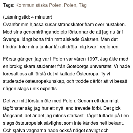
Tags:
Kommunistiska Polen
,
Polen
,
Tåg
(Läsningstid:
4
minuter)
Ovanför min hjässa susar strandskator fram över hustaken.
Med sina genomträngande pip förkunnar de att jag nu är i
Sverige, långt borta från mitt älskade Galizien. Men det
hindrar inte mina tankar får att dröja mig kvar i regionen.
Första gången jag var i Polen var våren 1997. Jag åkte med
en brokig skara studenter från Göteborgs universitet. Vi hade
föresatt oss att förstå det vi kallade Östeuropa. Ty vi
studerade östeuropakunskap, och trodde därför att vi besatt
någon slags unik expertis.
Det var mitt första möte med Polen. Genom ett dammigt
tågfönster såg jag hur ett nytt land travade förbi. Det gick
långsamt, det är det jag minns starkast. Tåget tuffade på i en
slags östeuropeisk sävlighet som inte kändes helt bekant.
Och själva vagnarna hade också något sävligt och