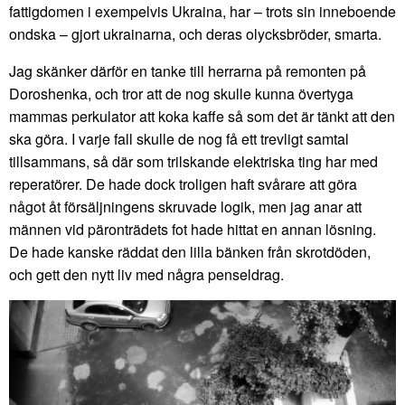
fattigdomen i exempelvis Ukraina, har – trots sin inneboende
ondska – gjort ukrainarna, och deras olycksbröder, smarta.
Jag skänker därför en tanke till herrarna på remonten på
Doroshenka, och tror att de nog skulle kunna övertyga
mammas perkulator att koka kaffe så som det är tänkt att den
ska göra. I varje fall skulle de nog få ett trevligt samtal
tillsammans, så där som trilskande elektriska ting har med
reperatörer. De hade dock troligen haft svårare att göra
något åt försäljningens skruvade logik, men jag anar att
männen vid päronträdets fot hade hittat en annan lösning.
De hade kanske räddat den lilla bänken från skrotdöden,
och gett den nytt liv med några penseldrag.