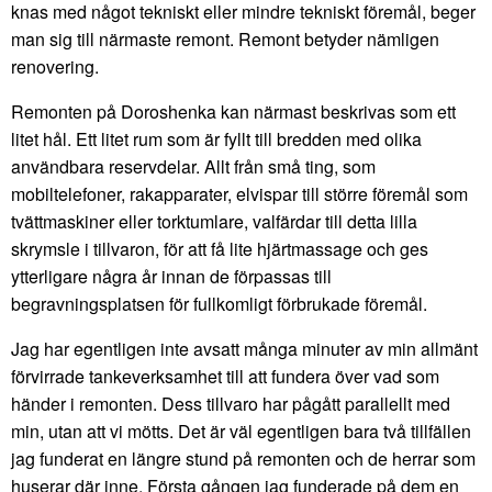
knas med något tekniskt eller mindre tekniskt föremål, beger
man sig till närmaste remont. Remont betyder nämligen
renovering.
Remonten på Doroshenka kan närmast beskrivas som ett
litet hål. Ett litet rum som är fyllt till bredden med olika
användbara reservdelar. Allt från små ting, som
mobiltelefoner, rakapparater, elvispar till större föremål som
tvättmaskiner eller torktumlare, valfärdar till detta lilla
skrymsle i tillvaron, för att få lite hjärtmassage och ges
ytterligare några år innan de förpassas till
begravningsplatsen för fullkomligt förbrukade föremål.
Jag har egentligen inte avsatt många minuter av min allmänt
förvirrade tankeverksamhet till att fundera över vad som
händer i remonten. Dess tillvaro har pågått parallellt med
min, utan att vi mötts. Det är väl egentligen bara två tillfällen
jag funderat en längre stund på remonten och de herrar som
huserar där inne. Första gången jag funderade på dem en