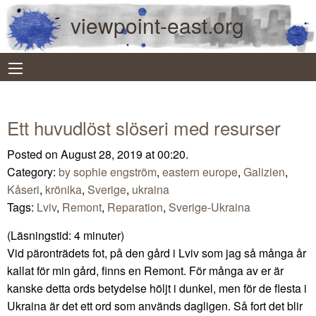
viewpoint-east.org
Ett huvudlöst slöseri med resurser
Posted on August 28, 2019 at 00:20.
Category:
by sophie engström
,
eastern europe
,
Galizien
,
Kåseri
,
krönika
,
Sverige
,
ukraina
Tags:
Lviv
,
Remont
,
Reparation
,
Sverige-Ukraina
(Läsningstid:
4
minuter)
Vid päronträdets fot, på den gård i Lviv som jag så många år
kallat för min gård, finns en Remont. För många av er är
kanske detta ords betydelse höljt i dunkel, men för de flesta i
Ukraina är det ett ord som används dagligen. Så fort det blir