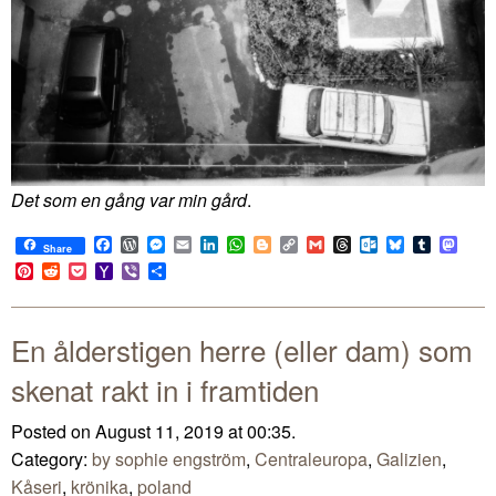
Det som en gång var min gård
.
Facebook
WordPress
Messenger
Email
LinkedIn
WhatsApp
Blogger
Copy
Gmail
Threads
Outlook.com
Bluesky
Tumblr
Mast
Share
Link
Pinterest
Reddit
Pocket
Yahoo
Viber
Share
Mail
En ålderstigen herre (eller dam) som
skenat rakt in i framtiden
Posted on August 11, 2019 at 00:35.
Category:
by sophie engström
,
Centraleuropa
,
Galizien
,
Kåseri
,
krönika
,
poland