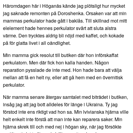
Häromdagen här i Höganäs kände jag plötsligt hur mycket
jag saknade remonten på Doroshenka. Orsaken var att min
mammas perkulator hade gått i baklås. Till skillnad mot mitt
elelement hade hennes perkulator svårt att sluta alstra
värme. Den trycktes aldrig bli nöjd med kaffet, och kokade
på för glatta livet i all oändlighet.
Min mamma gick resolut till butiken där hon införskaffat
perkulatorn. Men där fick hon kalla handen. Någon
reparation pysslade de inte med. Hon hade bara att välja
mellan att få en helt ny, eller att gå hem med en övernitisk
perkulator.
När mamma senare återgav samtalet med biträdet i butiken,
insåg jag att jag bott alldeles för länge i Ukraina. Ty jag
förstod inte ens riktigt vad hon sa. Min lvivianska hjärna ville
helt enkelt inte förstå att man inte kan reparera saker. Min
hjärna skrek till och med nej i högan sky, när jag försökte