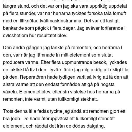
längre stund, och det var om jag ska vara uppriktig uppdelat
på flera stunder, var när herrarna tycktes försöka tala förnuft
med en tillknölad tvättmaskinstrumma. Det var ett fasligt
bankande som pågick i flera dagar. Jag svävar fortfarande i
ovisshet om hur resultatet blev.
Den andra gången jag tänkte på remonten, och herrarna i
den, var när jag lämnade in mitt elelement som slutat
producera värme. Efter flera uppmuntrande besök, lyckades
de faktiskt få liv i den. Tyvärr lärde jag mig aldrig att riktigt lita
på den. Reperatören hade tydligen varit så ivrig att få den att
alstra värme att den endast förmådde att gå på högsta
växeln. Elementet blev, efter sin vistelse hos herrarna på
remonten, inte varmt, utan fullkomligt stekhett.
Trots denna lilla fadäs tyckte jag ändå att remonten gjort ett
bra jobb. De hade återuppväckt ett fullkomligt stendött
elelement, och räddat det från de dödas dalgång.