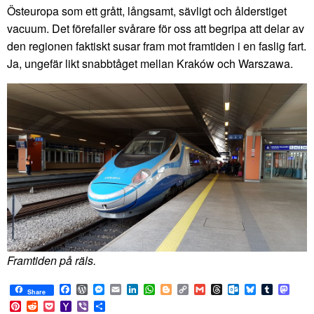
Östeuropa som ett grått, långsamt, sävligt och ålderstiget
vacuum. Det förefaller svårare för oss att begripa att delar av
den regionen faktiskt susar fram mot framtiden i en faslig fart.
Ja, ungefär likt snabbtåget mellan Kraków och Warszawa.
Framtiden på räls.
Facebook
WordPress
Messenger
Email
LinkedIn
WhatsApp
Blogger
Copy
Gmail
Threads
Outlook.com
Bluesky
Tumblr
Mast
Share
Link
Pinterest
Reddit
Pocket
Yahoo
Viber
Share