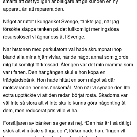
smälta att det tydligen är billigare att ge kunden en ny
apparat, än att reparera den.
Något är ruttet i kungariket Sverige, tänkte jag, när jag
försökte släppa tanken på det fullkomligt meningslösa
resursslöseri vi ägnar oss åt i Sverige.
När historien med perkulatorn väl hade skrumpnat ihop
bland alla mina hjärnvivlar, hände något annat som gjorde
mig fullkomligt förkrossad. Återigen var det min mamma som
var i farten. Den här gången skulle hon köpa en
trädgårdsbänk. Hon hade hittat en som något så där
motsvarande hennes önskemål. Men när vi synade den lite
extra upptäckte vi att den redan börjat rosta. Skadorna var
väl inte så stora att vi inte skulle kunna göra någonting åt
dem, men reducerat pris ville vi ha.
Försäljaren av bänken sa genast nej. “Den här är i så dåligt
skick att vi måste slänga den”, förkunnade han. “Ingen vill