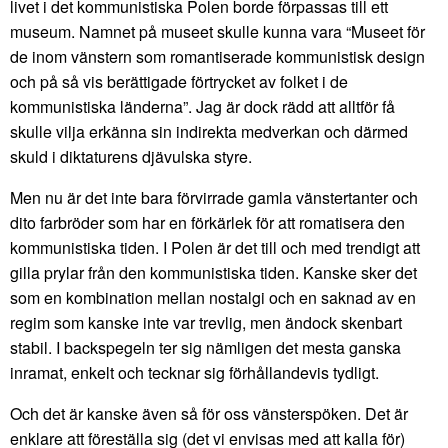
livet i det kommunistiska Polen borde förpassas till ett
museum. Namnet på museet skulle kunna vara “Museet för
de inom vänstern som romantiserade kommunistisk design
och på så vis berättigade förtrycket av folket i de
kommunistiska länderna”. Jag är dock rädd att alltför få
skulle vilja erkänna sin indirekta medverkan och därmed
skuld i diktaturens djävulska styre.
Men nu är det inte bara förvirrade gamla vänstertanter och
dito farbröder som har en förkärlek för att romatisera den
kommunistiska tiden. I Polen är det till och med trendigt att
gilla prylar från den kommunistiska tiden. Kanske sker det
som en kombination mellan nostalgi och en saknad av en
regim som kanske inte var trevlig, men ändock skenbart
stabil. I backspegeln ter sig nämligen det mesta ganska
inramat, enkelt och tecknar sig förhållandevis tydligt.
Och det är kanske även så för oss vänsterspöken. Det är
enklare att föreställa sig (det vi envisas med att kalla för)