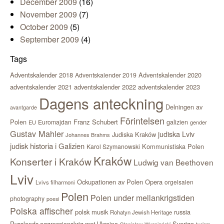
December 2009
(16)
November 2009
(7)
October 2009
(5)
September 2009
(4)
Tags
Adventskalender 2018
Adventskalender 2020
Adventskalender 2019
adventskalender 2021
adventskalender 2022
adventskalender 2023
Dagens anteckning
Delningen av
avantgarde
Förintelsen
Polen
Franz Schubert
Euromajdan
galizien
EU
gender
Gustav Mahler
judiska Lviv
Judiska Kraków
Johannes Brahms
judisk historia i Galizien
Kommunistiska Polen
Karol Szymanowski
Kraków
Konserter i Kraków
Ludwig van Beethoven
Lviv
Ockupationen av Polen
Opera
orgelsalen
Lvivs filharmoni
Polen
Polen under mellankrigstiden
photography
poesi
Polska affischer
polsk musik
russia
Rohatyn Jewish Heritage
Sverige