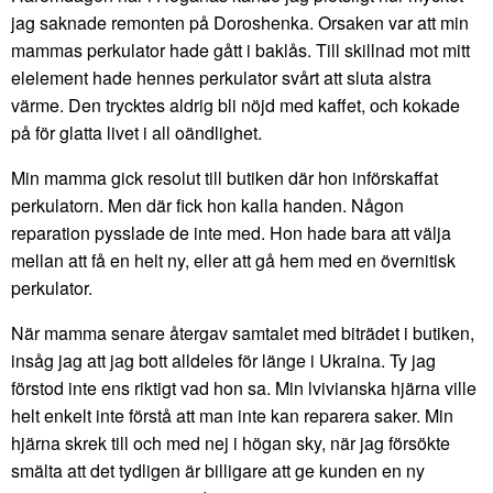
jag saknade remonten på Doroshenka. Orsaken var att min
mammas perkulator hade gått i baklås. Till skillnad mot mitt
elelement hade hennes perkulator svårt att sluta alstra
värme. Den trycktes aldrig bli nöjd med kaffet, och kokade
på för glatta livet i all oändlighet.
Min mamma gick resolut till butiken där hon införskaffat
perkulatorn. Men där fick hon kalla handen. Någon
reparation pysslade de inte med. Hon hade bara att välja
mellan att få en helt ny, eller att gå hem med en övernitisk
perkulator.
När mamma senare återgav samtalet med biträdet i butiken,
insåg jag att jag bott alldeles för länge i Ukraina. Ty jag
förstod inte ens riktigt vad hon sa. Min lvivianska hjärna ville
helt enkelt inte förstå att man inte kan reparera saker. Min
hjärna skrek till och med nej i högan sky, när jag försökte
smälta att det tydligen är billigare att ge kunden en ny