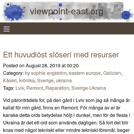
viewpoint-east.org
Ett huvudlöst slöseri med resurser
Posted on August 28, 2019 at 00:20.
Category:
by sophie engström
,
eastern europe
,
Galizien
,
Kåseri
,
krönika
,
Sverige
,
ukraina
Tags:
Lviv
,
Remont
,
Reparation
,
Sverige-Ukraina
Vid päronträdets fot, på den gård i Lviv som jag så många år
kallat för min gård, finns en Remont. För många av er är
kanske detta ords betydelse höljt i dunkel, men för de flesta i
Ukraina är det ett ord som används dagligen. Så fort det blir
knas med något tekniskt eller mindre tekniskt föremål, beger