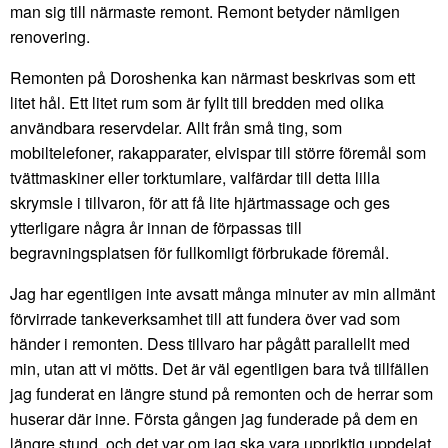
man sig till närmaste remont. Remont betyder nämligen
renovering.
Remonten på Doroshenka kan närmast beskrivas som ett
litet hål. Ett litet rum som är fyllt till bredden med olika
användbara reservdelar. Allt från små ting, som
mobiltelefoner, rakapparater, elvispar till större föremål som
tvättmaskiner eller torktumlare, valfärdar till detta lilla
skrymsle i tillvaron, för att få lite hjärtmassage och ges
ytterligare några år innan de förpassas till
begravningsplatsen för fullkomligt förbrukade föremål.
Jag har egentligen inte avsatt många minuter av min allmänt
förvirrade tankeverksamhet till att fundera över vad som
händer i remonten. Dess tillvaro har pågått parallellt med
min, utan att vi mötts. Det är väl egentligen bara två tillfällen
jag funderat en längre stund på remonten och de herrar som
huserar där inne. Första gången jag funderade på dem en
längre stund, och det var om jag ska vara uppriktig uppdelat