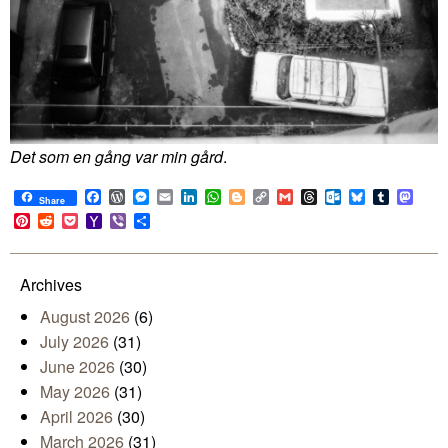
Det som en gång var min gård
.
Facebook
WordPress
Messenger
Email
LinkedIn
WhatsApp
Blogger
Copy
Gmail
Threads
Outlook.com
Bluesky
Tumblr
Mast
Share
Link
Pinterest
Reddit
Pocket
Yahoo
Viber
Share
Mail
Archives
August 2026
(6)
July 2026
(31)
June 2026
(30)
May 2026
(31)
April 2026
(30)
March 2026
(31)