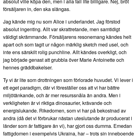
absolut ville köpa den, men i alla fall lite billigare. Nej, bröt
försäljaren in, den ska slängas.
Jag kände mig nu som Alice i underlandet. Jag förstod
absolut ingenting. Allt var skrattretande, men samtidigt
väldigt skrämmande. Försäljarens resonemang kändes helt
apart och som tagit ur någon märklig sketch med usel, och
inte ens särskilt rolig punchline. Allt kändes overkligt, och
jag började genast att grubbla över Marie Antoinette och
hennes gräddbakelser.
Ty vi är lite som drottningen som förlorade huvudet. Vi lever i
ett eget paradigm, där vi föreställer oss att vi har bättre
miljötänkande, och är mer resurssnåla än andra. Men i
verkligheten är vi riktiga dinosaurier, krävande och
energislukande. Rikedomen, som vi har på bekostnad av
andra (då det vi förbrukar nästan uteslutande är producerat i
länder som är fattigare än vi), har gjort oss dumma. Emedan
fattigdomen i exempelvis Ukraina, har – trots sin inneboende