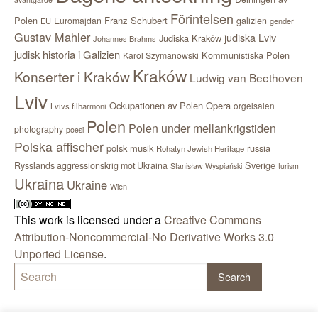
Förintelsen
Polen
Franz Schubert
Euromajdan
galizien
EU
gender
Gustav Mahler
judiska Lviv
Judiska Kraków
Johannes Brahms
judisk historia i Galizien
Kommunistiska Polen
Karol Szymanowski
Kraków
Konserter i Kraków
Ludwig van Beethoven
Lviv
Ockupationen av Polen
Opera
orgelsalen
Lvivs filharmoni
Polen
Polen under mellankrigstiden
photography
poesi
Polska affischer
polsk musik
russia
Rohatyn Jewish Heritage
Sverige
Rysslands aggressionskrig mot Ukraina
Stanisław Wyspiański
turism
Ukraina
Ukraine
Wien
This work is licensed under a
Creative Commons
Attribution-Noncommercial-No Derivative Works 3.0
Unported License
.