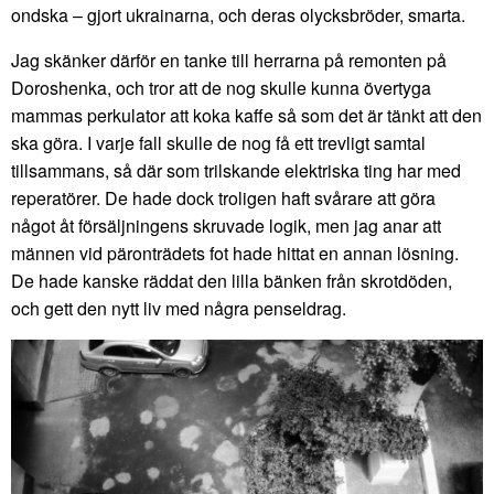
ondska – gjort ukrainarna, och deras olycksbröder, smarta.
Jag skänker därför en tanke till herrarna på remonten på
Doroshenka, och tror att de nog skulle kunna övertyga
mammas perkulator att koka kaffe så som det är tänkt att den
ska göra. I varje fall skulle de nog få ett trevligt samtal
tillsammans, så där som trilskande elektriska ting har med
reperatörer. De hade dock troligen haft svårare att göra
något åt försäljningens skruvade logik, men jag anar att
männen vid päronträdets fot hade hittat en annan lösning.
De hade kanske räddat den lilla bänken från skrotdöden,
och gett den nytt liv med några penseldrag.