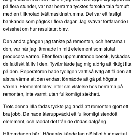
på flera stunder, var när herrarna tycktes försöka tala förnuft
med en tillknölad tvättmaskinstrumma. Det var ett fasligt
bankande som pågick i flera dagar. Jag svävar fortfarande i
ovisshet om hur resultatet blev.
Den andra gången jag tänkte på remonten, och herrarna i
den, var när jag lämnade in mitt elelement som slutat
producera värme. Efter flera uppmuntrande besök, lyckades
de faktiskt få liv i den. Tyvärr lärde jag mig aldrig att riktigt lita
på den. Reperatören hade tydligen varit så ivrig att få den att
alstra värme att den endast förmådde att gå på högsta
växeln. Elementet blev, efter sin vistelse hos herrarna på
remonten, inte varmt, utan fullkomligt stekhett.
Trots denna lilla fadäs tyckte jag ändå att remonten gjort ett
bra jobb. De hade återuppväckt ett fullkomligt stendött
elelement, och räddat det från de dödas dalgång.
Häromdagen här i Höganäs kände jag plötsligt hur mycket