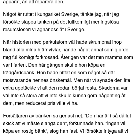
apparat, än att reparera den.
Något är ruttet i kungariket Sverige, tänkte jag, när jag
försökte släppa tanken på det fullkomligt meningslösa
resursslöseri vi ägnar oss åt i Sverige.
När historien med perkulatorn väl hade skrumpnat ihop
bland alla mina hjärnvivlar, hände något annat som gjorde
mig fullkomligt förkrossad. Återigen var det min mamma som
var i farten. Den här gången skulle hon köpa en
trädgårdsbänk. Hon hade hittat en som något så där
motsvarande hennes önskemål. Men när vi synade den lite
extra upptäckte vi att den redan börjat rosta. Skadorna var
väl inte så stora att vi inte skulle kunna göra någonting åt
dem, men reducerat pris ville vi ha.
Försäljaren av bänken sa genast nej. “Den här är i så dåligt
skick att vi måste slänga den”, förkunnade han. “Ingen vill
köpa en rostig bänk”, slog han fast. Vi försökte intyga att vi