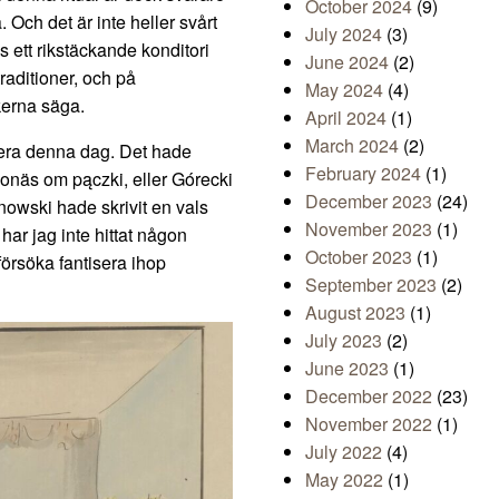
October 2024
(9)
a. Och det är inte heller svårt
July 2024
(3)
s ett rikstäckande konditori
June 2024
(2)
traditioner, och på
May 2024
(4)
kerna säga.
April 2024
(1)
March 2024
(2)
jera denna dag. Det hade
February 2024
(1)
lonäs om pączki, eller Górecki
December 2023
(24)
nowski hade skrivit en vals
November 2023
(1)
ar jag inte hittat någon
October 2023
(1)
försöka fantisera ihop
September 2023
(2)
August 2023
(1)
July 2023
(2)
June 2023
(1)
December 2022
(23)
November 2022
(1)
July 2022
(4)
May 2022
(1)