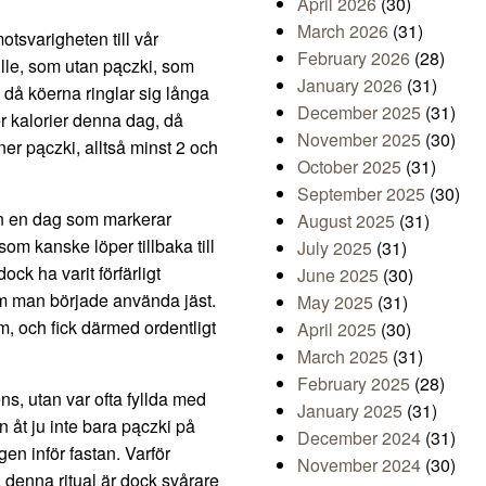
April 2026
(30)
March 2026
(31)
otsvarigheten till vår
February 2026
(28)
ulle, som utan pączki, som
January 2026
(31)
g då köerna ringlar sig långa
December 2025
(31)
r kalorier denna dag, då
November 2025
(30)
er pączki, alltså minst 2 och
October 2025
(31)
September 2025
(30)
en en dag som markerar
August 2025
(31)
om kanske löper tillbaka till
July 2025
(31)
ock ha varit förfärligt
June 2025
(30)
 som man började använda jäst.
May 2025
(31)
, och fick därmed ordentligt
April 2025
(30)
March 2025
(31)
February 2025
(28)
s, utan var ofta fyllda med
January 2025
(31)
n åt ju inte bara pączki på
December 2024
(31)
gen inför fastan. Varför
November 2024
(30)
denna ritual är dock svårare