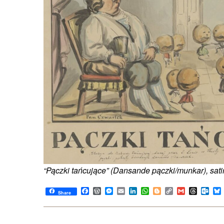
“Pączki tańcujące” (Dansande pączki/munkar), sati
Facebook
WordPress
Messenger
Email
LinkedIn
WhatsApp
Blogger
Copy
Gmail
Thread
Out
Share
Link