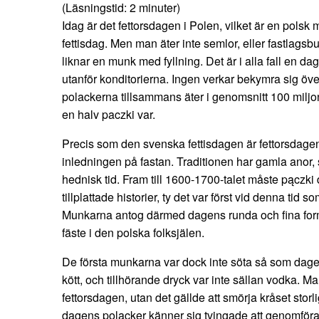
(Läsningstid:
2
minuter)
Idag är det fettorsdagen i Polen, vilket är en polsk m
fettisdag. Men man äter inte semlor, eller fastlagsb
liknar en munk med fyllning. Det är i alla fall en da
utanför konditorierna. Ingen verkar bekymra sig öve
polackerna tillsammans äter i genomsnitt 100 miljon
en halv paczki var.
Precis som den svenska fettisdagen är fettorsdag
inledningen på fastan. Traditionen har gamla anor, s
hednisk tid. Fram till 1600-1700-talet måste pączki d
tillplattade historier, ty det var först vid denna tid
Munkarna antog därmed dagens runda och fina form
fäste i den polska folksjälen.
De första munkarna var dock inte söta så som dagen
kött, och tillhörande dryck var inte sällan vodka. Ma
fettorsdagen, utan det gällde att smörja kråset storli
dagens polacker känner sig tvingade att genomföra 