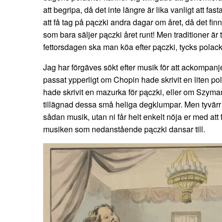
att begripa, då det inte längre är lika vanligt att fast
att få tag på pączki andra dagar om året, då det finn
som bara säljer pączki året runt! Men traditioner är 
fettorsdagen ska man köa efter pączki, tycks polac
Jag har förgäves sökt efter musik för att ackompan
passat ypperligt om Chopin hade skrivit en liten po
hade skrivit en mazurka för pączki, eller om Szyma
tillägnad dessa små heliga degklumpar. Men tyvärr h
sådan musik, utan ni får helt enkelt nöja er med att 
musiken som nedanstående pączki dansar till.