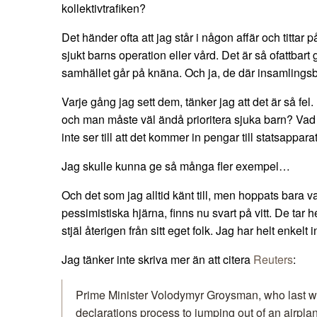
kollektivtrafiken?
Det händer ofta att jag står i någon affär och tittar 
sjukt barns operation eller vård. Det är så ofattbart 
samhället går på knäna. Och ja, de där insamlingsbös
Varje gång jag sett dem, tänker jag att det är så fel.
och man måste väl ändå prioritera sjuka barn? Vad ä
inte ser till att det kommer in pengar till statsappar
Jag skulle kunna ge så många fler exempel…
Och det som jag alltid känt till, men hoppats bara va
pessimistiska hjärna, finns nu svart på vitt. De tar 
stjäl återigen från sitt eget folk. Jag har helt enkelt i
Jag tänker inte skriva mer än att citera
Reuters
:
Prime Minister Volodymyr Groysman, who last w
declarations process to jumping out of an airpla