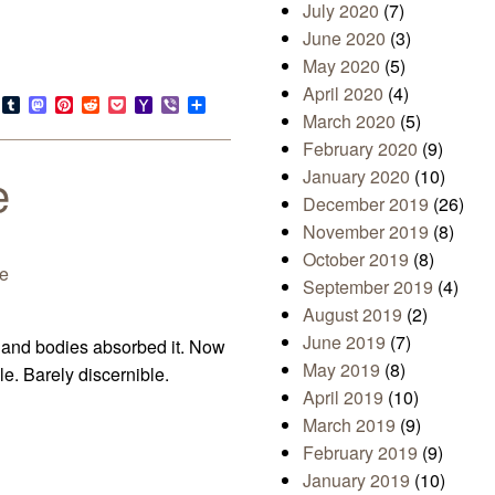
July 2020
(7)
June 2020
(3)
May 2020
(5)
April 2020
(4)
s
look.com
Bluesky
Tumblr
Mastodon
Pinterest
Reddit
Pocket
Yahoo
Viber
Share
March 2020
(5)
Mail
February 2020
(9)
e
January 2020
(10)
December 2019
(26)
November 2019
(8)
October 2019
(8)
ne
September 2019
(4)
August 2019
(2)
June 2019
(7)
 and bodies absorbed it. Now
May 2019
(8)
ble. Barely discernible.
April 2019
(10)
March 2019
(9)
February 2019
(9)
January 2019
(10)