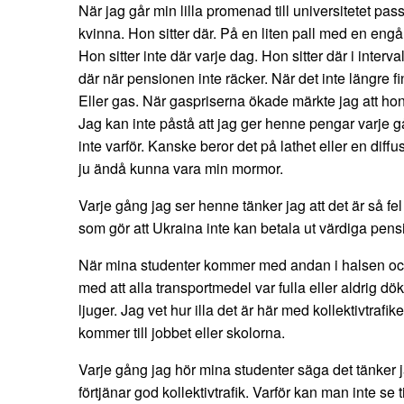
​När jag går min lilla promenad till universitetet pas
kvinna. Hon sitter där. På en liten pall med en en
Hon sitter inte där varje dag. Hon sitter där i interval
där när pensionen inte räcker. När det inte längre fi
Eller gas. När gaspriserna ökade märkte jag att hon
Jag kan inte påstå att jag ger henne pengar varje g
inte varför. Kanske beror det på lathet eller en diffus
ju ändå kunna vara min mormor.
Varje gång jag ser henne tänker jag att det är så fel 
som gör att Ukraina inte kan betala ut värdiga pen
När mina studenter kommer med andan i halsen och 
med att alla transportmedel var fulla eller aldrig dök 
ljuger. Jag vet hur illa det är här med kollektivtrafike
kommer till jobbet eller skolorna.
Varje gång jag hör mina studenter säga det tänker ja
förtjänar god kollektivtrafik. Varför kan man inte se ti