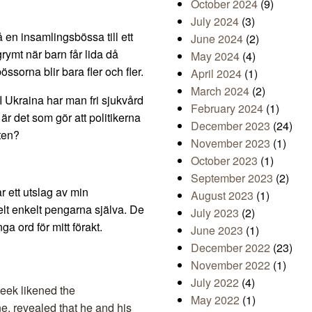
October 2024
(9)
July 2024
(3)
på en insamlingsbössa till ett
June 2024
(2)
grymt när barn får lida då
May 2024
(4)
sorna blir bara fler och fler.
April 2024
(1)
March 2024
(2)
 I Ukraina har man fri sjukvård
February 2024
(1)
r det som gör att politikerna
December 2023
(24)
aten?
November 2023
(1)
October 2023
(1)
September 2023
(2)
r ett utslag av min
August 2023
(1)
helt enkelt pengarna själva. De
July 2023
(2)
nga ord för mitt förakt.
June 2023
(1)
December 2022
(23)
November 2022
(1)
July 2022
(4)
eek likened the
May 2022
(1)
ne, revealed that he and his