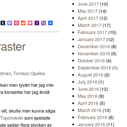
June 2017
(10)
May 2017
(14)
April 2017
(12)
s
look.com
Bluesky
Tumblr
Mastodon
Pinterest
Reddit
Pocket
Yahoo
Viber
Share
March 2017
(17)
Mail
February 2017
(15)
January 2017
(12)
raster
December 2016
(8)
November 2016
(5)
October 2016
(4)
September 2016
(1)
ldman
,
Tomasz Opałka
August 2016
(2)
July 2016
(1)
eckan men tyvärr har jag inte
June 2016
(12)
ra konserter har jag ändå
May 2016
(9)
April 2016
(5)
March 2016
(10)
 i ett, skulle man kunna säga.
February 2016
(6)
 Toporowski
som spelade
January 2016
(11)
de sedan flera stycken av