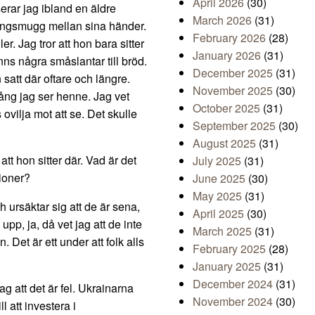
April 2026
(30)
serar jag ibland en äldre
March 2026
(31)
gångsmugg mellan sina händer.
February 2026
(28)
ler. Jag tror att hon bara sitter
January 2026
(31)
nns några småslantar till bröd.
December 2025
(31)
 satt där oftare och längre.
November 2025
(30)
ång jag ser henne. Jag vet
October 2025
(31)
 ovilja mot att se. Det skulle
September 2025
(30)
August 2025
(31)
att hon sitter där. Vad är det
July 2025
(31)
sioner?
June 2025
(30)
May 2025
(31)
ursäktar sig att de är sena,
April 2025
(30)
upp, ja, då vet jag att de inte
March 2025
(31)
n. Det är ett under att folk alls
February 2025
(28)
January 2025
(31)
December 2024
(31)
g att det är fel. Ukrainarna
November 2024
(30)
ll att investera i