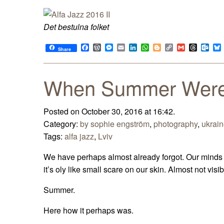
Det bestulna folket
Facebook
WordPress
Messenger
Email
LinkedIn
WhatsApp
Blogger
Copy
Gmail
Thread
Out
Share
Link
When Summer Wer
Posted on October 30, 2016 at 16:42.
Category:
by sophie engström
,
photography
,
ukrai
Tags:
alfa jazz
,
Lviv
We have perhaps almost already forgot. Our minds
it’s oly like small scare on our skin. Almost not visi
Summer.
Here how it perhaps was.