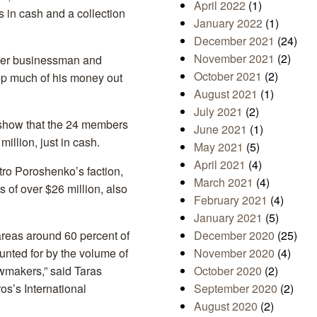
April 2022
(1)
s in cash and a collection
January 2022
(1)
December 2021
(24)
November 2021
(2)
mer businessman and
October 2021
(2)
eep much of his money out
August 2021
(1)
July 2021
(2)
 show that the 24 members
June 2021
(1)
illion, just in cash.
May 2021
(5)
April 2021
(4)
tro Poroshenko’s faction,
March 2021
(4)
of over $26 million, also
February 2021
(4)
January 2021
(5)
reas around 60 percent of
December 2020
(25)
unted for by the volume of
November 2020
(4)
lawmakers,” said Taras
October 2020
(2)
os’s International
September 2020
(2)
August 2020
(2)