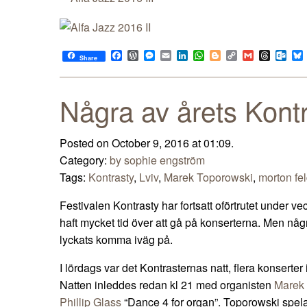
Facebook
WordPress
Messenger
Email
LinkedIn
WhatsApp
Blogger
Copy
Gmail
Thread
Out
Share
Link
Några av årets Kont
Posted on October 9, 2016 at 01:09.
Category:
by sophie engström
Tags:
Kontrasty
,
Lviv
,
Marek Toporowski
,
morton fe
​Festivalen Kontrasty har fortsatt oförtrutet under v
haft mycket tid över att gå på konserterna. Men någ
lyckats komma iväg på.
I lördags var det Kontrasternas natt, flera konserter
Natten inleddes redan kl 21 med organisten
Marek
Phillip Glass
“Dance 4 for organ”. Toporowski spela