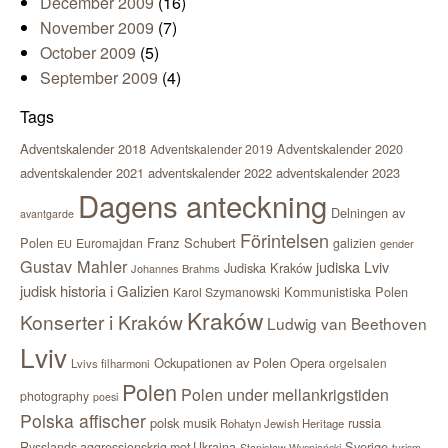
December 2009
(16)
November 2009
(7)
October 2009
(5)
September 2009
(4)
Tags
Adventskalender 2018
Adventskalender 2020
Adventskalender 2019
adventskalender 2021
adventskalender 2022
adventskalender 2023
Dagens anteckning
Delningen av
avantgarde
Förintelsen
Polen
Franz Schubert
Euromajdan
galizien
EU
gender
Gustav Mahler
judiska Lviv
Judiska Kraków
Johannes Brahms
judisk historia i Galizien
Kommunistiska Polen
Karol Szymanowski
Kraków
Konserter i Kraków
Ludwig van Beethoven
Lviv
Ockupationen av Polen
Opera
orgelsalen
Lvivs filharmoni
Polen
Polen under mellankrigstiden
photography
poesi
Polska affischer
polsk musik
russia
Rohatyn Jewish Heritage
Sverige
Rysslands aggressionskrig mot Ukraina
Stanisław Wyspiański
turism