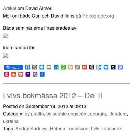
Artikel
om David Almer.
Mer om både Carl och David finns på
Retrograde.org
Båda seminarierna finasierades av:
Inom ramen för:
Facebook
WordPress
Messenger
Email
LinkedIn
WhatsApp
Blogger
Copy
Gmail
Threads
Outlook.com
Bluesky
Tumblr
Mast
Share
Link
Pinterest
Reddit
Pocket
Yahoo
Viber
Share
Mail
Lvivs bokmässa 2012 – Del II
Posted on September 19, 2012 at 09:13.
Category:
by prallin
,
by sophie engström
,
georgia
,
literature
,
ukraina
Tags:
Andriy Sadovyi
,
Helena Tomasson
,
Lviv
,
Lviv book