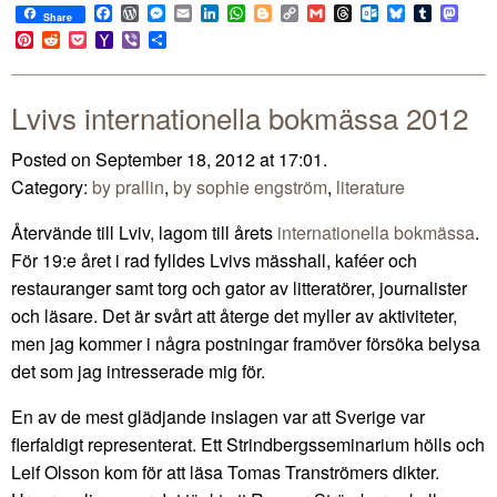
Facebook
WordPress
Messenger
Email
LinkedIn
WhatsApp
Blogger
Copy
Gmail
Threads
Outlook.com
Bluesky
Tumblr
Mast
Share
Link
Pinterest
Reddit
Pocket
Yahoo
Viber
Share
Mail
Lvivs internationella bokmässa 2012
Posted on September 18, 2012 at 17:01.
Category:
by prallin
,
by sophie engström
,
literature
Återvände till Lviv, lagom till årets
internationella bokmässa
.
För 19:e året i rad fylldes Lvivs mässhall, kaféer och
restauranger samt torg och gator av litteratörer, journalister
och läsare. Det är svårt att återge det myller av aktiviteter,
men jag kommer i några postningar framöver försöka belysa
det som jag intresserade mig för.
En av de mest glädjande inslagen var att Sverige var
flerfaldigt representerat. Ett Strindbergsseminarium hölls och
Leif Olsson kom för att läsa Tomas Tranströmers dikter.