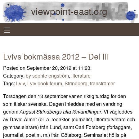
viewpoint-east.org
Lvivs bokmässa 2012 – Del III
Posted on September 20, 2012 at 11:23.
Category:
by sophie engström
,
literature
Tags:
Lviv
,
Lviv book forum
,
Strindberg
,
tranströmer
Torsdagen den 13 september var en riktig turdag för den
som älskar svenska. Dagen inleddes med en vandring
genom
August Strindbergs alla förvandlingar
. Vi vägleddes
av David Almer (bl. a. redaktör, journalist, litteraturvetare och
gymnasielärare) från Lund, samt Carl Forsberg (förläggare,
journalist, poet m. m.) från Göteborg. Seminariet hölls på