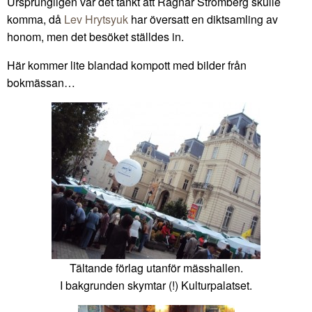
Ursprungligen var det tänkt att Ragnar Strömberg skulle
komma, då
Lev Hrytsyuk
har översatt en diktsamling av
honom, men det besöket ställdes in.
Här kommer lite blandad kompott med bilder från
bokmässan…
Tältande förlag utanför mässhallen.
I bakgrunden skymtar (!) Kulturpalatset.