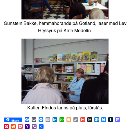
Gunstein Bakke, hemmahörande på Gotland, läser med Lev
Hrytsyuk på Kafé Medelin.
Katten Findus fanns på plats, förstås.
Facebook
WordPress
Messenger
Email
LinkedIn
WhatsApp
Blogger
Copy
Gmail
Threads
Outlook.com
Bluesky
Tumblr
Mast
Share
Link
Pinterest
Reddit
Pocket
Yahoo
Viber
Share