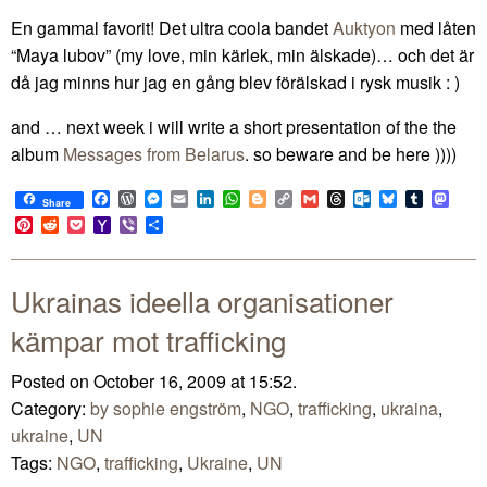
En gammal favorit! Det ultra coola bandet
Auktyon
med låten
“Maya lubov” (my love, min kärlek, min älskade)… och det är
då jag minns hur jag en gång blev förälskad i rysk musik : )
and … next week i will write a short presentation of the the
album
Messages from Belarus
. so beware and be here ))))
Facebook
WordPress
Messenger
Email
LinkedIn
WhatsApp
Blogger
Copy
Gmail
Threads
Outlook.com
Bluesky
Tumblr
Mast
Share
Link
Pinterest
Reddit
Pocket
Yahoo
Viber
Share
Mail
Ukrainas ideella organisationer
kämpar mot trafficking
Posted on October 16, 2009 at 15:52.
Category:
by sophie engström
,
NGO
,
trafficking
,
ukraina
,
ukraine
,
UN
Tags:
NGO
,
trafficking
,
Ukraine
,
UN