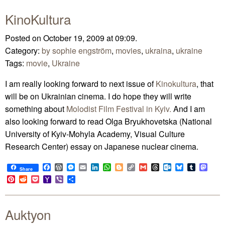
KinoKultura
Posted on October 19, 2009 at 09:09.
Category:
by sophie engström
,
movies
,
ukraina
,
ukraine
Tags:
movie
,
Ukraine
I am really looking forward to next issue of
Kinokultura
, that
will be on Ukrainian cinema. I do hope they will write
something about
Molodist Film Festival in Kyiv.
And I am
also looking forward to read Olga Bryukhovetska (National
University of Kyiv-Mohyla Academy, Visual Culture
Research Center) essay on Japanese nuclear cinema.
Facebook
WordPress
Messenger
Email
LinkedIn
WhatsApp
Blogger
Copy
Gmail
Threads
Outlook.com
Bluesky
Tumblr
Mast
Share
Link
Pinterest
Reddit
Pocket
Yahoo
Viber
Share
Mail
Auktyon