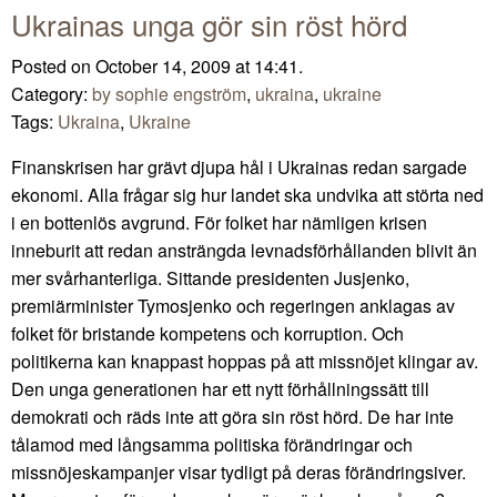
Ukrainas unga gör sin röst hörd
Posted on October 14, 2009 at 14:41.
Category:
by sophie engström
,
ukraina
,
ukraine
Tags:
Ukraina
,
Ukraine
Finanskrisen har grävt djupa hål i Ukrainas redan sargade
ekonomi. Alla frågar sig hur landet ska undvika att störta ned
i en bottenlös avgrund. För folket har nämligen krisen
inneburit att redan ansträngda levnadsförhållanden blivit än
mer svårhanterliga. Sittande presidenten Jusjenko,
premiärminister Tymosjenko och regeringen anklagas av
folket för bristande kompetens och korruption. Och
politikerna kan knappast hoppas på att missnöjet klingar av.
Den unga generationen har ett nytt förhållningssätt till
demokrati och räds inte att göra sin röst hörd. De har inte
tålamod med långsamma politiska förändringar och
missnöjeskampanjer visar tydligt på deras förändringsiver.