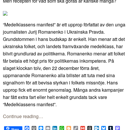
Men recepten för vad som ska göras är kanske många?
“Medelklassens manifest” är ett upprop författat av den unga
journalisten Jurij Romanenko i Ukrainska Pravda.
Grundstommen i hans budskap är enkelt. Han menar att det
ukrainska folket, och landets framväxande medelklass, har
blivit grundlurad av politikerna. Romanenko menar att folket
får betala ett högt pris för politikernas inkompetens. På
slaget klockan tolv, den 22 december förra året,
uppmanande Romanenko alla bilister att tuta med sina
signalhorn för att bevisa styrkan i folkets missnöje. Hans
upprop fick ett enormt genomslag. Många andra kampanjer
har fått extra fart eller helt enkelt grundats tack vare
“Medelklassens manifest”.
Continue reading…
Facebook
WordPress
Messenger
Email
LinkedIn
WhatsApp
Blogger
Copy
Gmail
Threads
Outlook.com
Bluesky
Tumblr
Mast
Share