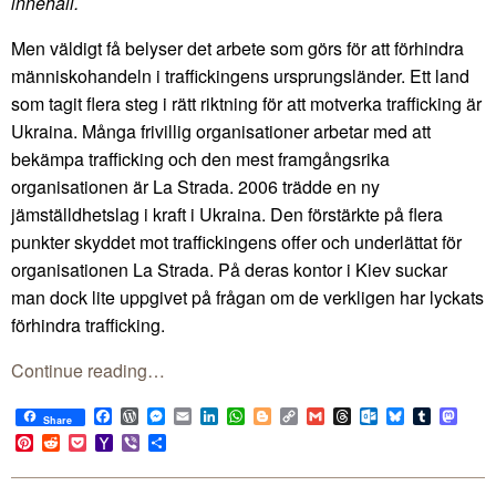
innehåll.
Men väldigt få belyser det arbete som görs för att förhindra
människohandeln i traffickingens ursprungsländer. Ett land
som tagit flera steg i rätt riktning för att motverka trafficking är
Ukraina. Många frivillig organisationer arbetar med att
bekämpa trafficking och den mest framgångsrika
organisationen är La Strada. 2006 trädde en ny
jämställdhetslag i kraft i Ukraina. Den förstärkte på flera
punkter skyddet mot traffickingens offer och underlättat för
organisationen La Strada. På deras kontor i Kiev suckar
man dock lite uppgivet på frågan om de verkligen har lyckats
förhindra trafficking.
Continue reading…
Facebook
WordPress
Messenger
Email
LinkedIn
WhatsApp
Blogger
Copy
Gmail
Threads
Outlook.com
Bluesky
Tumblr
Mast
Share
Link
Pinterest
Reddit
Pocket
Yahoo
Viber
Share
Mail