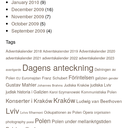
January 2010
(9)
December 2009
(16)
November 2009
(7)
October 2009
(5)
September 2009
(4)
Tags
Adventskalender 2018
Adventskalender 2020
Adventskalender 2019
adventskalender 2021
adventskalender 2022
adventskalender 2023
Dagens anteckning
Delningen av
avantgarde
Förintelsen
Polen
Franz Schubert
Euromajdan
galizien
EU
gender
Gustav Mahler
judiska Lviv
Judiska Kraków
Johannes Brahms
judisk historia i Galizien
Kommunistiska Polen
Karol Szymanowski
Kraków
Konserter i Kraków
Ludwig van Beethoven
Lviv
Ockupationen av Polen
Opera
orgelsalen
Lvivs filharmoni
Polen
Polen under mellankrigstiden
photography
poesi