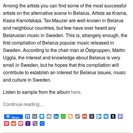
Among the artists you can find some of the most successful
artists on the alternative scene in Belarus. Artists as Krama,
Kasia Kamotskaja, Tav.Mauzer are well-known in Belarus
and neighbour countries, but few have ever heard any
Belarusian music in Sweden. This is, strangely enough, the
first compilation of Belarus popular music released in
Sweden. According to the chair man at Östgruppen, Martin
Uggla, the interest and knowledge about Belarus is very
small in Sweden, but he hopes that this compilation will
contribute to establish an interest for Belarus issues, music
and culture in Sweden.
Listen to sample from the album
here
.
Continue reading…
Facebook
WordPress
Messenger
Email
LinkedIn
WhatsApp
Blogger
Copy
Gmail
Threads
Outlook.com
Bluesky
Tumblr
Mast
Share
Link
Pinterest
Reddit
Pocket
Yahoo
Viber
Share
Mail