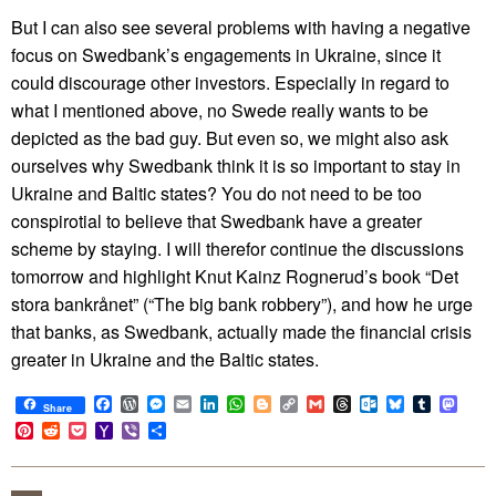
But I can also see several problems with having a negative
focus on Swedbank’s engagements in Ukraine, since it
could discourage other investors. Especially in regard to
what I mentioned above, no Swede really wants to be
depicted as the bad guy. But even so, we might also ask
ourselves why Swedbank think it is so important to stay in
Ukraine and Baltic states? You do not need to be too
conspirotial to believe that Swedbank have a greater
scheme by staying. I will therefor continue the discussions
tomorrow and highlight Knut Kainz Rognerud’s book “Det
stora bankrånet” (“The big bank robbery”), and how he urge
that banks, as Swedbank, actually made the financial crisis
greater in Ukraine and the Baltic states.
Facebook
WordPress
Messenger
Email
LinkedIn
WhatsApp
Blogger
Copy
Gmail
Threads
Outlook.com
Bluesky
Tumblr
Mast
Share
Link
Pinterest
Reddit
Pocket
Yahoo
Viber
Share
Mail