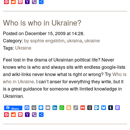
Pinterest
Reddit
Pocket
Yahoo
Viber
Share
Mail
Who is who in Ukraine?
Posted on December 15, 2009 at 14:28.
Category:
by sophie engström
,
ukraina
,
ukraine
Tags:
Ukraine
Feel lost in the drama of Ukrainian political life? Never
knows who is who and always sits with endless google-lists
and wiki-links never know what is right or wrong? Try
Who is
who in Ukraine
. I can’t anser for everything they write, but it
is a great guidance for someone with limited knowledge in
Ukrainian.
Facebook
WordPress
Messenger
Email
LinkedIn
WhatsApp
Blogger
Copy
Gmail
Threads
Outlook.com
Bluesky
Tumblr
Mast
Share
Link
Pinterest
Reddit
Pocket
Yahoo
Viber
Share
Mail