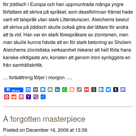
för jiddisch i Europa och han uppmuntrade många yngre
författare att skriva på språket, som dessförinnan främst hade
varit ett talspråk utan stark Litteraturscen. Aleichems beslut
att skriva på jiddisch skulle också göra det lättare för andra
att ta vid. Han var en stark förespråkare av zionismen, men
man skulle kunna hävda att en för stark betoning av Sholem
Aleichems zionistiska verksamhet riskerar att helt förta hans
kanske viktigaste arv, konsten att genom ironi synliggöra en
frän samhällskritik.
… fortsättning följer i morgon ….
Facebook
WordPress
Messenger
Email
LinkedIn
WhatsApp
Blogger
Copy
Gmail
Threads
Outlook.com
Bluesky
Tumblr
Mast
Share
Link
Pinterest
Reddit
Pocket
Yahoo
Viber
Share
Mail
A forgotten masterpiece
Posted on December 16, 2009 at 13:39.