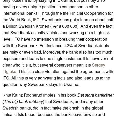
only looses a lot by staying in Ukraine, but possibly also
having a very unique position in comparison to other
international banks. Through the the Finicial Cooperation for
the World Bank,
IFC
, Swedbank has got a loan on about half
a Billion Swedish Kronen (≈€48 000 000). And even the fact
that Swedbank actually violates and working on a high risk
level, IFC have no intension in breaking their cooperation
with the Swedbank. For instance, 42% of Swedbank debts
are risky or even bad. Moreover, the bank also has too much
exposure and loans to one single customer. It is however not
clear who it is it, but several observers mean it is
Sergey
Tigipko
. This is a clear violation against the agreements with
IFC. All this is very agrivating facts and also leads us to the
question why Swedbank stays in Ukraine.
Knut Kainz Rognerud imples in his book
Det stora bankrånet
(
The big bank robber
y) that Swedbank, and many other
Swedish banks, did in fact make the crash in the global
finical crisis bigger because the banks gave unwise and