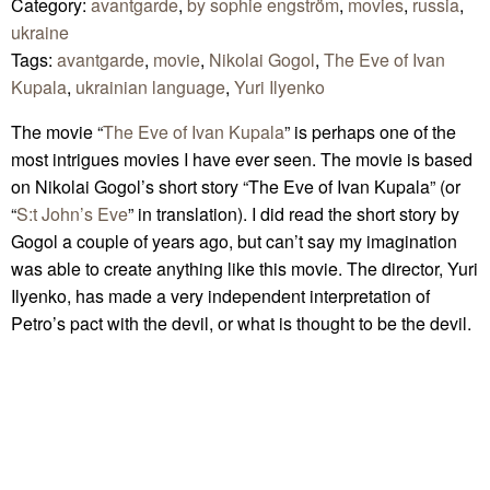
Category:
avantgarde
,
by sophie engström
,
movies
,
russia
,
ukraine
Tags:
avantgarde
,
movie
,
Nikolai Gogol
,
The Eve of Ivan
Kupala
,
ukrainian language
,
Yuri Ilyenko
The movie “
The Eve of Ivan Kupala
” is perhaps one of the
most intrigues movies I have ever seen. The movie is based
on Nikolai Gogol’s short story “The Eve of Ivan Kupala” (or
“
S:t John’s Eve
” in translation). I did read the short story by
Gogol a couple of years ago, but can’t say my imagination
was able to create anything like this movie. The director, Yuri
Ilyenko, has made a very independent interpretation of
Petro’s pact with the devil, or what is thought to be the devil.