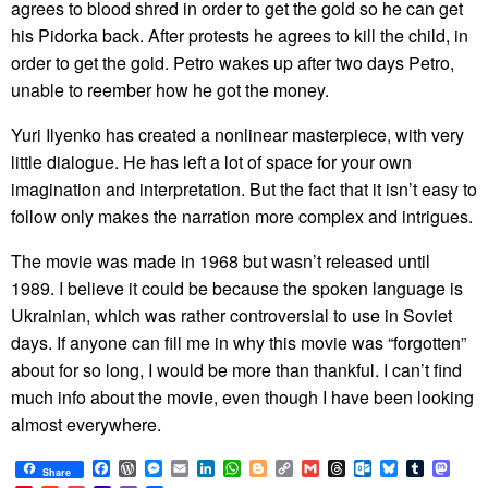
agrees to blood shred in order to get the gold so he can get
his Pidorka back. After protests he agrees to kill the child, in
order to get the gold. Petro wakes up after two days Petro,
unable to reember how he got the money.
Yuri Ilyenko has created a nonlinear masterpiece, with very
little dialogue. He has left a lot of space for your own
imagination and interpretation. But the fact that it isn’t easy to
follow only makes the narration more complex and intrigues.
The movie was made in 1968 but wasn’t released until
1989. I believe it could be because the spoken language is
Ukrainian, which was rather controversial to use in Soviet
days. If anyone can fill me in why this movie was “forgotten”
about for so long, I would be more than thankful. I can’t find
much info about the movie, even though I have been looking
almost everywhere.
Facebook
WordPress
Messenger
Email
LinkedIn
WhatsApp
Blogger
Copy
Gmail
Threads
Outlook.com
Bluesky
Tumblr
Mast
Share
Link