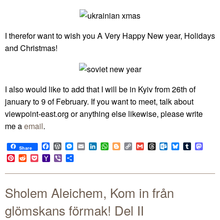
I therefor want to wish you A Very Happy New year, Holidays
and Christmas!
I also would like to add that I will be in Kyiv from 26th of
january to 9 of February. If you want to meet, talk about
viewpoint-east.org or anything else likewise, please write
me a
email
.
Facebook
WordPress
Messenger
Email
LinkedIn
WhatsApp
Blogger
Copy
Gmail
Threads
Outlook.com
Bluesky
Tumblr
Mast
Share
Link
Pinterest
Reddit
Pocket
Yahoo
Viber
Share
Mail
Sholem Aleichem, Kom in från
glömskans förmak! Del II