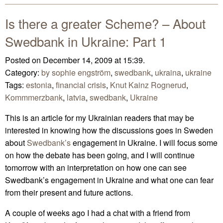
Is there a greater Scheme? – About
Swedbank in Ukraine: Part 1
Posted on December 14, 2009 at 15:39.
Category:
by sophie engström
,
swedbank
,
ukraina
,
ukraine
Tags:
estonia
,
financial crisis
,
Knut Kainz Rognerud
,
Kommmerzbank
,
latvia
,
swedbank
,
Ukraine
This is an article for my Ukrainian readers that may be
interested in knowing how the discussions goes in Sweden
about
Swedbank’s
engagement in Ukraine. I will focus some
on how the debate has been going, and I will continue
tomorrow with an interpretation on how one can see
Swedbank’s engagement in Ukraine and what one can fear
from their present and future actions.
A couple of weeks ago I had a chat with a friend from