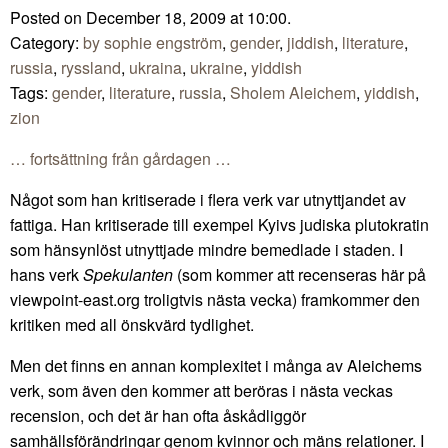
Posted on December 18, 2009 at 10:00.
Category:
by sophie engström
,
gender
,
jiddish
,
literature
,
russia
,
ryssland
,
ukraina
,
ukraine
,
yiddish
Tags:
gender
,
literature
,
russia
,
Sholem Aleichem
,
yiddish
,
zion
… fortsättning från gårdagen …
Något som han kritiserade i flera verk var utnyttjandet av
fattiga. Han kritiserade till exempel Kyivs judiska plutokratin
som hänsynlöst utnyttjade mindre bemedlade i staden. I
hans verk
Spekulanten
(som kommer att recenseras här på
viewpoint-east.org troligtvis nästa vecka) framkommer den
kritiken med all önskvärd tydlighet.
Men det finns en annan komplexitet i många av Aleichems
verk, som även den kommer att beröras i nästa veckas
recension, och det är han ofta åskådliggör
samhällsförändringar genom kvinnor och mäns relationer. I