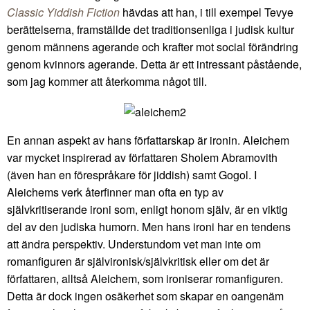
Classic Yiddish Fiction
hävdas att han, i till exempel Tevye
berättelserna, framställde det traditionsenliga i judisk kultur
genom männens agerande och krafter mot social förändring
genom kvinnors agerande. Detta är ett intressant påstående,
som jag kommer att återkomma något till.
En annan aspekt av hans författarskap är ironin. Aleichem
var mycket inspirerad av författaren Sholem Abramovith
(även han en förespråkare för jiddish) samt Gogol. I
Aleichems verk återfinner man ofta en typ av
självkritiserande ironi som, enligt honom själv, är en viktig
del av den judiska humorn. Men hans ironi har en tendens
att ändra perspektiv. Understundom vet man inte om
romanfiguren är självironisk/självkritisk eller om det är
författaren, alltså Aleichem, som ironiserar romanfiguren.
Detta är dock ingen osäkerhet som skapar en oangenäm