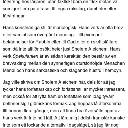
förvirring hos läsaren, utan faktiskt bara en frisk metanivå
som ger flera parafraser till egna misstag, dumheter eller
förvirringar.
Hans konstnärliga stil är monologisk. Hans verk är ofta brev
eller samtal som övergår i monolog – till exempel
bekännelser för Rabbin eller till Gud eller en skriftställare
som då inte alltför osökt heter just Sholem Aleichem. Hans
verk
Spekulanten
är av sådan karaktär, den består av en
brevväxling mellan den synnerligen otursförföljde Menachen
Mendl och hans sarkastiska och klagande hustru i hembyn.
Jag ville skriva om Sholem Aleichem här, dels för att jag
tycker hans författarskap och författarstil är mycket intressant,
men också för att lyfta fram en författare som idag tyvärr
befinner sig i glömskans förmak. Jag hoppas få återkomma
till honom flera gånger, men att finna bra översättningar av
hans verk är inte helt lätt. Att lära mig jiddish framstår kanske
inte som ett lockande alternativ i dagsläget, så jag får nog