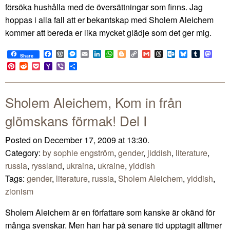
försöka hushålla med de översättningar som finns. Jag
hoppas i alla fall att er bekantskap med Sholem Aleichem
kommer att bereda er lika mycket glädje som det ger mig.
Facebook
WordPress
Messenger
Email
LinkedIn
WhatsApp
Blogger
Copy
Gmail
Threads
Outlook.com
Bluesky
Tumblr
Mast
Share
Link
Pinterest
Reddit
Pocket
Yahoo
Viber
Share
Mail
Sholem Aleichem, Kom in från
glömskans förmak! Del I
Posted on December 17, 2009 at 13:30.
Category:
by sophie engström
,
gender
,
jiddish
,
literature
,
russia
,
ryssland
,
ukraina
,
ukraine
,
yiddish
Tags:
gender
,
literature
,
russia
,
Sholem Aleichem
,
yiddish
,
zionism
Sholem Aleichem är en författare som kanske är okänd för
många svenskar. Men han har på senare tid upptagit alltmer