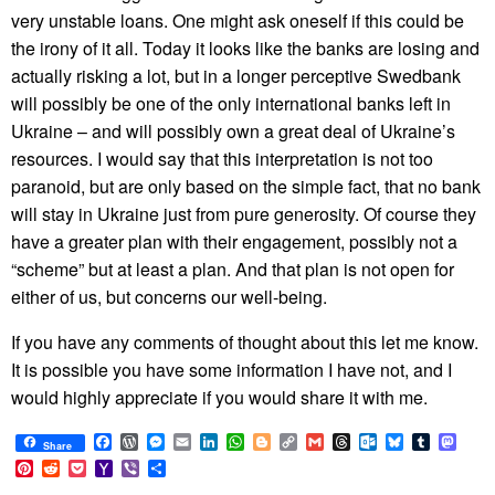
very unstable loans. One might ask oneself if this could be
the irony of it all. Today it looks like the banks are losing and
actually risking a lot, but in a longer perceptive Swedbank
will possibly be one of the only international banks left in
Ukraine – and will possibly own a great deal of Ukraine’s
resources. I would say that this interpretation is not too
paranoid, but are only based on the simple fact, that no bank
will stay in Ukraine just from pure generosity. Of course they
have a greater plan with their engagement, possibly not a
“scheme” but at least a plan. And that plan is not open for
either of us, but concerns our well-being.
If you have any comments of thought about this let me know.
It is possible you have some information I have not, and I
would highly appreciate if you would share it with me.
Facebook
WordPress
Messenger
Email
LinkedIn
WhatsApp
Blogger
Copy
Gmail
Threads
Outlook.com
Bluesky
Tumblr
Mast
Share
Link
Pinterest
Reddit
Pocket
Yahoo
Viber
Share
Mail