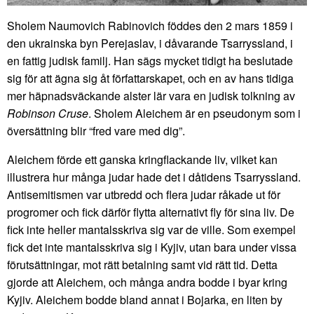
Sholem Naumovich Rabinovich föddes den 2 mars 1859 i
den ukrainska byn Perejaslav, i dåvarande Tsarryssland, i
en fattig judisk familj. Han sägs mycket tidigt ha beslutade
sig för att ägna sig åt författarskapet, och en av hans tidiga
mer häpnadsväckande alster lär vara en judisk tolkning av
Robinson Cruse
. Sholem Aleichem är en pseudonym som i
översättning blir “fred vare med dig”.
Aleichem förde ett ganska kringflackande liv, vilket kan
illustrera hur många judar hade det i dåtidens Tsarryssland.
Antisemitismen var utbredd och flera judar råkade ut för
progromer och fick därför flytta alternativt fly för sina liv. De
fick inte heller mantalsskriva sig var de ville. Som exempel
fick det inte mantalsskriva sig i Kyjiv, utan bara under vissa
förutsättningar, mot rätt betalning samt vid rätt tid. Detta
gjorde att Aleichem, och många andra bodde i byar kring
Kyjiv. Aleichem bodde bland annat i Bojarka, en liten by