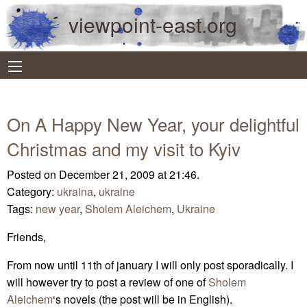
viewpoint-east.org
On A Happy New Year, your delightful
Christmas and my visit to Kyiv
Posted on December 21, 2009 at 21:46.
Category:
ukraina
,
ukraine
Tags:
new year
,
Sholem Aleichem
,
Ukraine
Friends,
From now until 11th of january I will only post sporadically. I
will however try to post a review of one of
Sholem
Aleichem
‘s novels (the post will be in English).