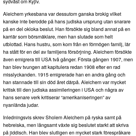
sydväst om Kyjiv.
Aleichem yrkesbana var dessutom ganska brokig vilket
kanske inte berodde på hans judiska ursprung utan snarare
på en del okloka beslut. Han försökte sig bland annat på en
karriär som börsmäklare, men han slutade som helt
utblottad. Hans hustru, som kom från en förmögen familj, lär
ha stått för en del av familjens försörjning. Aleichem försökte
även emigrera till USA två gånger. Första gången 1907, men
han blev tvungen att kapitulera redan 1908 efter en rad
misslyckanden. 1915 emigrerade han en andra gång och
han stannade till sin död året därpå. Aleichem var mycket
kritisk till den judiska assimileringen i USA och några av
hans senare verk kritiserar “amerikaniseringen” av
nyanlända judar.
Inledningsvis skrev Sholem Aleichem på ryska samt på
hebreiska, men långsamt växte sig beslutet starkt att skriva
på jiddisch. Han blev slutligen en mycket stark förespråkare