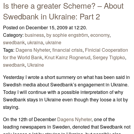
Is there a greater Scheme? – About
Swedbank in Ukraine: Part 2
Posted on December 15, 2009 at 12:20.
Category:
business
,
by sophie engström
,
economy
,
swedbank
,
ukraina
,
ukraine
Tags:
Dagens Nyheter
,
financial crisis
,
Finicial Cooperation
for the World Bank
,
Knut Kainz Rognerud
,
Sergey Tigipko
,
swedbank
,
Ukraine
Yesterday I wrote a short summery on what has been said in
Swedish media about Swedbank’s engagement in Ukraine.
Today I will continue with a possible interpretation of why
Swedbank stays in Ukraine even though they loose a lot by
staying.
On the 12th of December
Dagens Nyheter
, one of the
leading newspapers in Sweden, denoted that Swedbank not