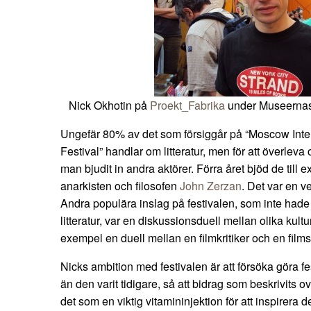
Nick Okhotin på
Proekt_Fabrika
under Museernas 
Ungefär 80% av det som försiggår på “Moscow Int
Festival” handlar om litteratur, men för att överleva 
man bjudit in andra aktörer. Förra året bjöd de til
anarkisten och filosofen
John Zerzan
. Det var en v
Andra populära inslag på festivalen, som inte hade e
litteratur, var en diskussionsduell mellan olika kultu
exempel en duell mellan en filmkritiker och en film
Nicks ambition med festivalen är att försöka göra f
än den varit tidigare, så att bidrag som beskrivits o
det som en viktig vitamininjektion för att inspirera d