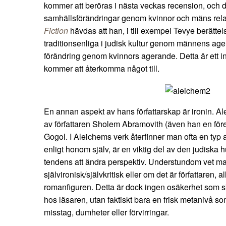
kommer att beröras i nästa veckas recension, och d
samhällsförändringar genom kvinnor och mäns relat
Fiction
hävdas att han, i till exempel Tevye berättel
traditionsenliga i judisk kultur genom männens age
förändring genom kvinnors agerande. Detta är ett i
kommer att återkomma något till.
En annan aspekt av hans författarskap är ironin. A
av författaren Sholem Abramovith (även han en före
Gogol. I Aleichems verk återfinner man ofta en typ a
enligt honom själv, är en viktig del av den judiska
tendens att ändra perspektiv. Understundom vet ma
självironisk/självkritisk eller om det är författaren, 
romanfiguren. Detta är dock ingen osäkerhet som 
hos läsaren, utan faktiskt bara en frisk metanivå som
misstag, dumheter eller förvirringar.