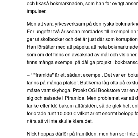
och likaså bokmarknaden, som han för övrigt anser 
impulser.
Men att vara yrkesverksam på den ryska bokmarknaden
För ungefär två år sedan mördades till exempel en f
ger ut skolböcker och det är just där som korruptio
Han försätter med att påpeka att hela bokmarknaden
som om det finns en avsaknad av mål och visioner,
finns många exempel på dåliga projekt i bokbrans
– “Piramida” är ett sådant exempel. Det var en bok
fanns på många platser. Butikerna låg ofta på exkl
måste varit skyhöga. Proekt OGI Bookstore var e
sig och satsade i Piramida. Men problemet var att d
tanke eller idé bakom affärsidén, så de gick helt enk
förlorade runt 10.000 € vilket är ett enormt belopp 
nära att vi inte skulle klara det.
Nick hoppas därför på framtiden, men han ser inte s