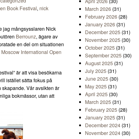
categorized
April 2026
(30)
en Book Festival
,
nick
March 2026
(31)
February 2026
(28)
January 2026
(31)
ade jag mångsysslaren Nick
December 2025
(31)
ibutören
Berrounz
, ägare av
November 2025
(30)
pratade en del om situationen
October 2025
(31)
d
Moscow International Open
September 2025
(30)
August 2025
(31)
July 2025
(31)
tival” är att visa besökarna
June 2025
(30)
ll istället sätta fokus på
May 2025
(31)
och skapande. Vår avsikten är
April 2025
(30)
anliga bokmässor, utan att
March 2025
(31)
February 2025
(28)
January 2025
(31)
December 2024
(31)
November 2024
(30)