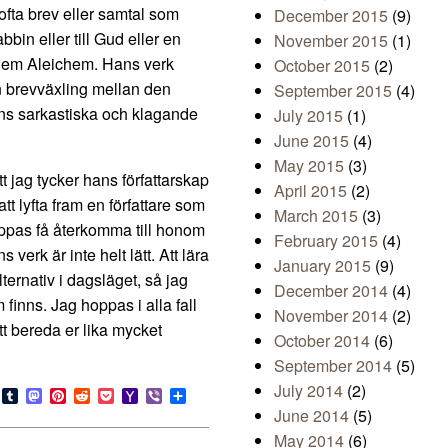
ofta brev eller samtal som
December 2015
(9)
bin eller till Gud eller en
November 2015
(1)
Sholem Aleichem. Hans verk
October 2015
(2)
n brevväxling mellan den
September 2015
(4)
ns sarkastiska och klagande
July 2015
(1)
June 2015
(4)
May 2015
(3)
t jag tycker hans författarskap
April 2015
(2)
att lyfta fram en författare som
March 2015
(3)
oppas få återkomma till honom
February 2015
(4)
verk är inte helt lätt. Att lära
January 2015
(9)
ternativ i dagsläget, så jag
December 2014
(4)
finns. Jag hoppas i alla fall
November 2014
(2)
 bereda er lika mycket
October 2014
(6)
September 2014
(5)
July 2014
(2)
s
look.com
Bluesky
Tumblr
Mastodon
Pinterest
Reddit
Pocket
Yahoo
Viber
Share
Mail
June 2014
(5)
May 2014
(6)