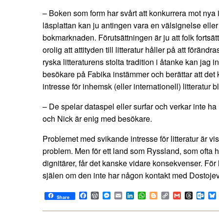
– Boken som form har svårt att konkurrera mot nya
läsplattan kan ju antingen vara en välsignelse eller
bokmarknaden. Förutsättningen är ju att folk fortsätt
orolig att attityden till litteratur håller på att förä
ryska litteraturens stolta tradition i åtanke kan jag in
besökare på Fabika instämmer och berättar att det 
intresse för inhemsk (eller internationell) litteratur 
– De spelar dataspel eller surfar och verkar inte ha n
och Nick är enig med besökare.
Problemet med svikande intresse för litteratur är vis
problem. Men för ett land som Ryssland, som ofta hänv
dignitärer, får det kanske vidare konsekvenser. För
själen om den inte har någon kontakt med Dostojevs
Facebook
WordPress
Messenger
Email
LinkedIn
WhatsApp
Blogger
Copy
Gmail
Thread
Out
Share
Link