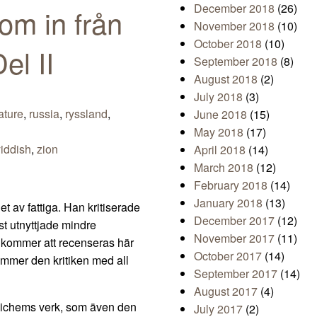
December 2018
(26)
om in från
November 2018
(10)
October 2018
(10)
el II
September 2018
(8)
August 2018
(2)
July 2018
(3)
rature
,
russia
,
ryssland
,
June 2018
(15)
May 2018
(17)
yiddish
,
zion
April 2018
(14)
March 2018
(12)
February 2018
(14)
January 2018
(13)
et av fattiga. Han kritiserade
December 2017
(12)
st utnyttjade mindre
November 2017
(11)
kommer att recenseras här
October 2017
(14)
ommer den kritiken med all
September 2017
(14)
August 2017
(4)
eichems verk, som även den
July 2017
(2)