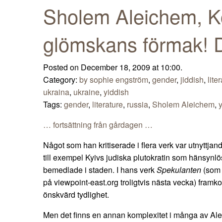
Sholem Aleichem, K
glömskans förmak! D
Posted on December 18, 2009 at 10:00.
Category:
by sophie engström
,
gender
,
jiddish
,
lite
ukraina
,
ukraine
,
yiddish
Tags:
gender
,
literature
,
russia
,
Sholem Aleichem
,
… fortsättning från gårdagen …
Något som han kritiserade i flera verk var utnyttjand
till exempel Kyivs judiska plutokratin som hänsynlö
bemedlade i staden. I hans verk
Spekulanten
(som 
på viewpoint-east.org troligtvis nästa vecka) framk
önskvärd tydlighet.
Men det finns en annan komplexitet i många av Al