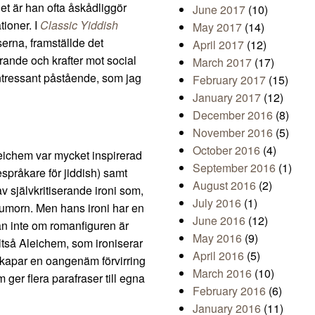
et är han ofta åskådliggör
June 2017
(10)
ioner. I
Classic Yiddish
May 2017
(14)
serna, framställde det
April 2017
(12)
rande och krafter mot social
March 2017
(17)
ntressant påstående, som jag
February 2017
(15)
January 2017
(12)
December 2016
(8)
November 2016
(5)
October 2016
(4)
leichem var mycket inspirerad
September 2016
(1)
språkare för jiddish) samt
August 2016
(2)
v självkritiserande ironi som,
July 2016
(1)
 humorn. Men hans ironi har en
June 2016
(12)
n inte om romanfiguren är
May 2016
(9)
alltså Aleichem, som ironiserar
April 2016
(5)
skapar en oangenäm förvirring
March 2016
(10)
 ger flera parafraser till egna
February 2016
(6)
January 2016
(11)