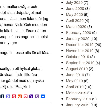
July 2020
(7)
 informationsvägar och
June 2020
(3)
 det sista dråpslaget mot
May 2020
(5)
er att läsa, men ibland är jag
April 2020
(4)
ndras, menar Nick. Och med den
March 2020
(5)
te låta bli att förfäras när en
February 2020
(9)
knappt finns något som helst
January 2020
(10)
bland yngre.
December 2019
(26)
November 2019
(8)
ågot intresse alls för att läsa,
October 2019
(8)
September 2019
(4)
serligen ett hyfsat globalt
August 2019
(2)
isar till sin litterära
June 2019
(7)
 hur går det med den ryska
May 2019
(8)
kij eller Pusjkin?
April 2019
(10)
March 2019
(9)
s
look.com
Bluesky
Tumblr
Mastodon
Pinterest
Reddit
Pocket
Yahoo
Viber
Share
February 2019
(9)
Mail
January 2019
(10)