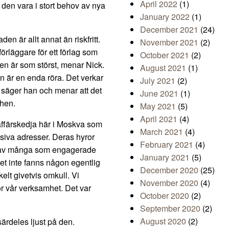
April 2022
(1)
den vara i stort behov av nya
January 2022
(1)
December 2021
(24)
 är allt annat än riskfritt.
November 2021
(2)
örläggare för ett förlag som
October 2021
(2)
nen är som störst, menar Nick.
August 2021
(1)
 är en enda röra. Det verkar
July 2021
(2)
 säger han och menar att det
June 2021
(1)
chen.
May 2021
(5)
April 2021
(4)
affärskedja här i Moskva som
March 2021
(4)
usiva adresser. Deras hyror
February 2021
(4)
n av många som engagerade
January 2021
(5)
et inte fanns någon egentlig
December 2020
(25)
elt givetvis omkull. Vi
November 2020
(4)
för vår verksamhet. Det var
October 2020
(2)
September 2020
(2)
August 2020
(2)
ärdeles ljust på den.