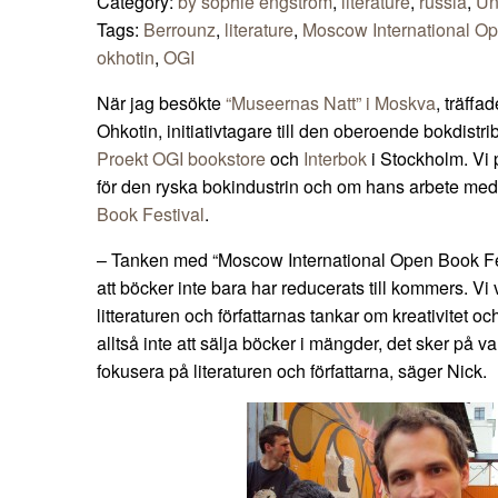
Category:
by sophie engström
,
literature
,
russia
,
Un
Tags:
Berrounz
,
literature
,
Moscow International Op
okhotin
,
OGI
När jag besökte
“Museernas Natt” i Moskva
, träff
Ohkotin, initiativtagare till den oberoende bokdistr
Proekt OGI bookstore
och
Interbok
i Stockholm. Vi 
för den ryska bokindustrin och om hans arbete me
Book Festival
.
– Tanken med “Moscow International Open Book Fes
att böcker inte bara har reducerats till kommers. Vi vi
litteraturen och författarnas tankar om kreativitet 
alltså inte att sälja böcker i mängder, det sker på v
fokusera på literaturen och författarna, säger Nick.