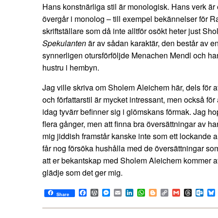
Hans konstnärliga stil är monologisk. Hans verk är 
övergår i monolog – till exempel bekännelser för Rab
skriftställare som då inte alltför osökt heter just 
Spekulanten
är av sådan karaktär, den består av e
synnerligen otursförföljde Menachen Mendl och ha
hustru i hembyn.
Jag ville skriva om Sholem Aleichem här, dels för at
och författarstil är mycket intressant, men också för 
idag tyvärr befinner sig i glömskans förmak. Jag h
flera gånger, men att finna bra översättningar av hans 
mig jiddish framstår kanske inte som ett lockande al
får nog försöka hushålla med de översättningar som 
att er bekantskap med Sholem Aleichem kommer att
glädje som det ger mig.
Facebook
WordPress
Messenger
Email
LinkedIn
WhatsApp
Blogger
Copy
Gmail
Thread
Out
Share
Link