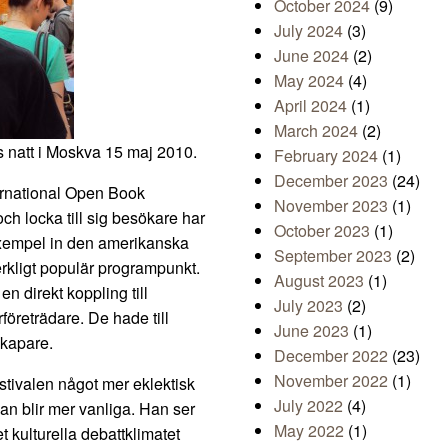
October 2024
(9)
July 2024
(3)
June 2024
(2)
May 2024
(4)
April 2024
(1)
March 2024
(2)
natt i Moskva 15 maj 2010.
February 2024
(1)
December 2023
(24)
ernational Open Book
November 2023
(1)
och locka till sig besökare har
October 2023
(1)
l exempel in den amerikanska
September 2023
(2)
erkligt populär programpunkt.
August 2023
(1)
n direkt koppling till
July 2023
(2)
rföreträdare. De hade till
June 2023
(1)
skapare.
December 2022
(23)
November 2022
(1)
estivalen något mer eklektisk
July 2022
(4)
van blir mer vanliga. Han ser
May 2022
(1)
et kulturella debattklimatet