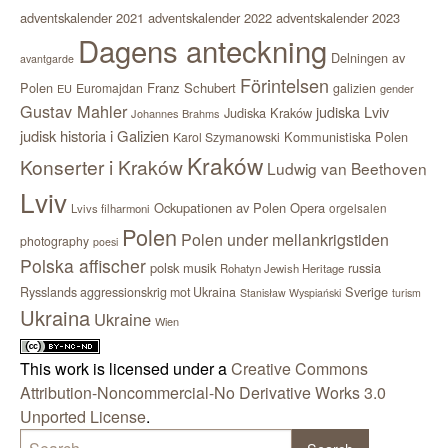
adventskalender 2021
adventskalender 2022
adventskalender 2023
Dagens anteckning
Delningen av
avantgarde
Förintelsen
Polen
Franz Schubert
Euromajdan
galizien
EU
gender
Gustav Mahler
judiska Lviv
Judiska Kraków
Johannes Brahms
judisk historia i Galizien
Kommunistiska Polen
Karol Szymanowski
Kraków
Konserter i Kraków
Ludwig van Beethoven
Lviv
Ockupationen av Polen
Opera
orgelsalen
Lvivs filharmoni
Polen
Polen under mellankrigstiden
photography
poesi
Polska affischer
polsk musik
russia
Rohatyn Jewish Heritage
Sverige
Rysslands aggressionskrig mot Ukraina
Stanisław Wyspiański
turism
Ukraina
Ukraine
Wien
This work is licensed under a
Creative Commons
Attribution-Noncommercial-No Derivative Works 3.0
Unported License
.