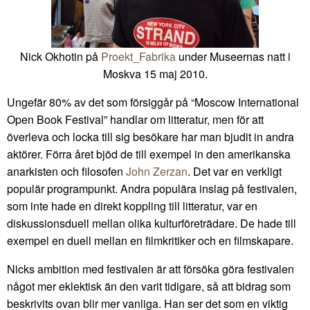
Nick Okhotin på
Proekt_Fabrika
under Museernas natt i
Moskva 15 maj 2010.
Ungefär 80% av det som försiggår på “Moscow International
Open Book Festival” handlar om litteratur, men för att
överleva och locka till sig besökare har man bjudit in andra
aktörer. Förra året bjöd de till exempel in den amerikanska
anarkisten och filosofen
John Zerzan
. Det var en verkligt
populär programpunkt. Andra populära inslag på festivalen,
som inte hade en direkt koppling till litteratur, var en
diskussionsduell mellan olika kulturföreträdare. De hade till
exempel en duell mellan en filmkritiker och en filmskapare.
Nicks ambition med festivalen är att försöka göra festivalen
något mer eklektisk än den varit tidigare, så att bidrag som
beskrivits ovan blir mer vanliga. Han ser det som en viktig