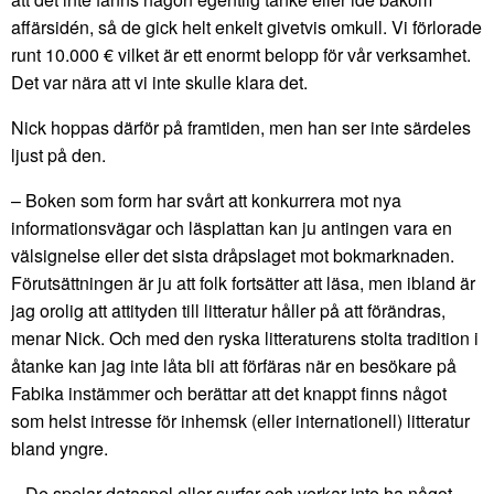
affärsidén, så de gick helt enkelt givetvis omkull. Vi förlorade
runt 10.000 € vilket är ett enormt belopp för vår verksamhet.
Det var nära att vi inte skulle klara det.
Nick hoppas därför på framtiden, men han ser inte särdeles
ljust på den.
– Boken som form har svårt att konkurrera mot nya
informationsvägar och läsplattan kan ju antingen vara en
välsignelse eller det sista dråpslaget mot bokmarknaden.
Förutsättningen är ju att folk fortsätter att läsa, men ibland är
jag orolig att attityden till litteratur håller på att förändras,
menar Nick. Och med den ryska litteraturens stolta tradition i
åtanke kan jag inte låta bli att förfäras när en besökare på
Fabika instämmer och berättar att det knappt finns något
som helst intresse för inhemsk (eller internationell) litteratur
bland yngre.
– De spelar dataspel eller surfar och verkar inte ha något