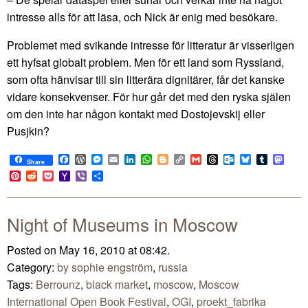
intresse alls för att läsa, och Nick är enig med besökare.
Problemet med svikande intresse för litteratur är visserligen
ett hyfsat globalt problem. Men för ett land som Ryssland,
som ofta hänvisar till sin litterära dignitärer, får det kanske
vidare konsekvenser. För hur går det med den ryska själen
om den inte har någon kontakt med Dostojevskij eller
Pusjkin?
Facebook
WordPress
Messenger
Email
LinkedIn
WhatsApp
Blogger
Copy
Gmail
Threads
Outlook.com
Bluesky
Tumblr
Mast
Share
Link
Pinterest
Reddit
Pocket
Yahoo
Viber
Share
Mail
Night of Museums in Moscow
Posted on May 16, 2010 at 08:42.
Category:
by sophie engström
,
russia
Tags:
Berrounz
,
black market
,
moscow
,
Moscow
International Open Book Festival
,
OGI
,
proekt_fabrika