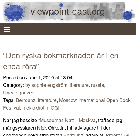
viewpoint-east.org
“Den ryska bokmarknaden är i en
enda röra”
Posted on June 1, 2010 at 13:04.
Category:
by sophie engström
,
literature
,
russia
,
Uncategorized
Tags:
Berrounz
,
literature
,
Moscow International Open Book
Festival
,
nick okhotin
,
OGI
När jag besökte
“Museernas Natt” i Moskva
, träffade jag
mångsysslaren Nick Ohkotin, initiativtagare till den
oberoende bokdistributören
Berrounz
, ägare av
Proekt OGI