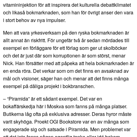
vitamininjektion för att inspirera det kulturella debattklimatet
och likaså bokmarknaden, som han för övrigt anser den vara
i stort behov av nya impulser.
Men att vara yrkesverksam på den ryska bokmarknaden är
allt annat än riskfritt. För ungefär två år sedan mördades till
exempel en förläggare för ett förlag som ger ut skolböcker
och det är just där som korruptionen är som störst, menar
Nick. Han försätter med att påpeka att hela bokmarknaden är
en enda röra. Det verkar som om det finns en avsaknad av
mål och visioner, säger han och menar att det finns många
exempel på dåliga projekt i bokbranschen.
– “Piramida” är ett sådant exempel. Det var en
bokaffärskedja här i Moskva som fanns på många platser.
Butikerna låg ofta på exklusiva adresser. Deras hyror måste
varit skyhöga. Proekt OGI Bookstore var en av många som
engagerade sig och satsade i Piramida. Men problemet var
att det inte fanns någon egentlig tanke eller idé bakom