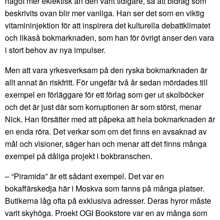
något mer eklektisk än den varit tidigare, så att bidrag som
beskrivits ovan blir mer vanliga. Han ser det som en viktig
vitamininjektion för att inspirera det kulturella debattklimatet
och likaså bokmarknaden, som han för övrigt anser den vara
i stort behov av nya impulser.
Men att vara yrkesverksam på den ryska bokmarknaden är
allt annat än riskfritt. För ungefär två år sedan mördades till
exempel en förläggare för ett förlag som ger ut skolböcker
och det är just där som korruptionen är som störst, menar
Nick. Han försätter med att påpeka att hela bokmarknaden är
en enda röra. Det verkar som om det finns en avsaknad av
mål och visioner, säger han och menar att det finns många
exempel på dåliga projekt i bokbranschen.
– “Piramida” är ett sådant exempel. Det var en
bokaffärskedja här i Moskva som fanns på många platser.
Butikerna låg ofta på exklusiva adresser. Deras hyror måste
varit skyhöga. Proekt OGI Bookstore var en av många som