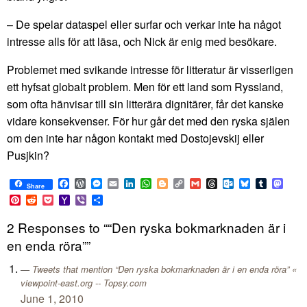
– De spelar dataspel eller surfar och verkar inte ha något
intresse alls för att läsa, och Nick är enig med besökare.
Problemet med svikande intresse för litteratur är visserligen
ett hyfsat globalt problem. Men för ett land som Ryssland,
som ofta hänvisar till sin litterära dignitärer, får det kanske
vidare konsekvenser. För hur går det med den ryska själen
om den inte har någon kontakt med Dostojevskij eller
Pusjkin?
Facebook
WordPress
Messenger
Email
LinkedIn
WhatsApp
Blogger
Copy
Gmail
Threads
Outlook.com
Bluesky
Tumblr
Mast
Share
Link
Pinterest
Reddit
Pocket
Yahoo
Viber
Share
Mail
2 Responses to ““Den ryska bokmarknaden är i
en enda röra””
Tweets that mention “Den ryska bokmarknaden är i en enda röra” «
viewpoint-east.org -- Topsy.com
June 1, 2010