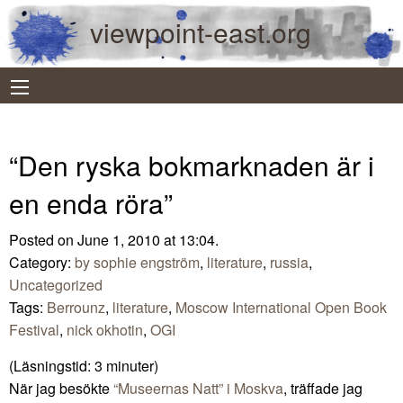
viewpoint-east.org
“Den ryska bokmarknaden är i
en enda röra”
Posted on June 1, 2010 at 13:04.
Category:
by sophie engström
,
literature
,
russia
,
Uncategorized
Tags:
Berrounz
,
literature
,
Moscow International Open Book
Festival
,
nick okhotin
,
OGI
(Läsningstid:
3
minuter)
När jag besökte
“Museernas Natt” i Moskva
, träffade jag