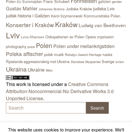
Förintelsen
Polen
Franz Schubert
Euromajdan
galizien
EU
gender
Gustav Mahler
judiska Lviv
Judiska Kraków
Johannes Brahms
judisk historia i Galizien
Kommunistiska Polen
Karol Szymanowski
Kraków
Konserter i Kraków
Ludwig van Beethoven
Lviv
Ockupationen av Polen
Opera
orgelsalen
Lvivs filharmoni
Polen
Polen under mellankrigstiden
photography
poesi
Polska affischer
polsk musik
russia
Rohatyn Jewish Heritage
Sverige
Rysslands aggressionskrig mot Ukraina
Stanisław Wyspiański
turism
Ukraina
Ukraine
Wien
This work is licensed under a
Creative Commons
Attribution-Noncommercial-No Derivative Works 3.0
Unported License
.
This website uses cookies to improve your experience. We'll