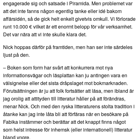
engagerade sig och satsade i Piramida. Men problemet var
att det inte fanns någon egentlig tanke eller idé bakom
affärsidén, så de gick helt enkelt givetvis omkull. Vi förlorade
runt 10.000 € vilket är ett enormt belopp för vår verksamhet.
Det var nära att vi inte skulle klara det.
Nick hoppas därför på framtiden, men han ser inte särdeles
ljust på den.
– Boken som form har svårt att konkurrera mot nya
informationsvägar och läsplattan kan ju antingen vara en
välsignelse eller det sista dråpslaget mot bokmarknaden.
Förutsättningen är ju att folk fortsätter att läsa, men ibland är
jag orolig att attityden till litteratur håller på att förändras,
menar Nick. Och med den ryska litteraturens stolta tradition i
åtanke kan jag inte låta bli att förfäras när en besökare på
Fabika instämmer och berättar att det knappt finns något
som helst intresse för inhemsk (eller internationell) litteratur
bland yngre.