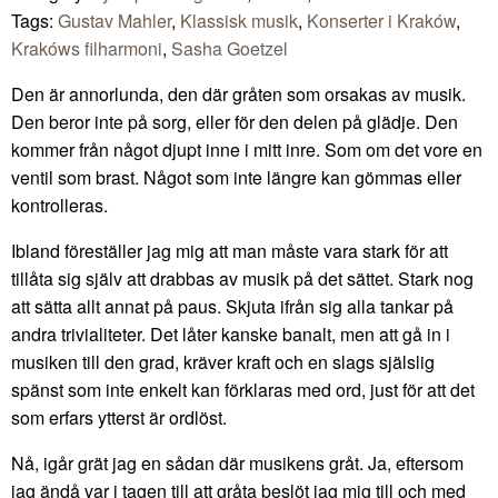
Tags:
Gustav Mahler
,
Klassisk musik
,
Konserter i Kraków
,
Krakóws filharmoni
,
Sasha Goetzel
Den är annorlunda, den där gråten som orsakas av musik.
Den beror inte på sorg, eller för den delen på glädje. Den
kommer från något djupt inne i mitt inre. Som om det vore en
ventil som brast. Något som inte längre kan gömmas eller
kontrolleras.
Ibland föreställer jag mig att man måste vara stark för att
tillåta sig själv att drabbas av musik på det sättet. Stark nog
att sätta allt annat på paus. Skjuta ifrån sig alla tankar på
andra trivialiteter. Det låter kanske banalt, men att gå in i
musiken till den grad, kräver kraft och en slags själslig
spänst som inte enkelt kan förklaras med ord, just för att det
som erfars ytterst är ordlöst.
Nå, igår grät jag en sådan där musikens gråt. Ja, eftersom
jag ändå var i tagen till att gråta beslöt jag mig till och med