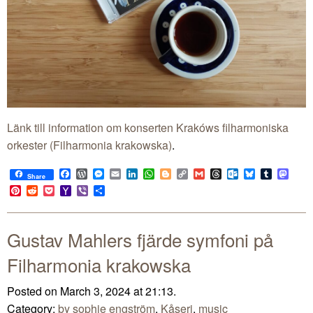
Länk till information om konserten Krakóws filharmoniska
orkester (Filharmonia krakowska)
.
Facebook
WordPress
Messenger
Email
LinkedIn
WhatsApp
Blogger
Copy
Gmail
Threads
Outlook.com
Bluesky
Tumblr
Mast
Share
Link
Pinterest
Reddit
Pocket
Yahoo
Viber
Share
Mail
Gustav Mahlers fjärde symfoni på
Filharmonia krakowska
Posted on March 3, 2024 at 21:13.
Category:
by sophie engström
,
Kåseri
,
music