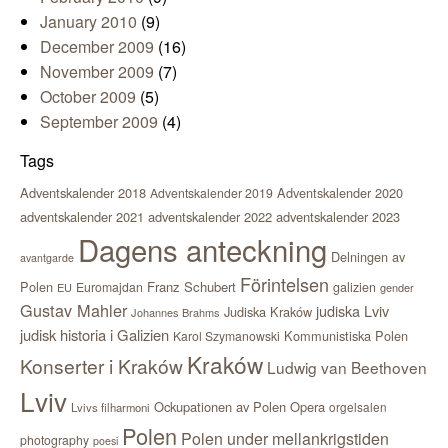
January 2010
(9)
December 2009
(16)
November 2009
(7)
October 2009
(5)
September 2009
(4)
Tags
Adventskalender 2018
Adventskalender 2020
Adventskalender 2019
adventskalender 2021
adventskalender 2022
adventskalender 2023
Dagens anteckning
Delningen av
avantgarde
Förintelsen
Polen
Franz Schubert
Euromajdan
galizien
EU
gender
Gustav Mahler
judiska Lviv
Judiska Kraków
Johannes Brahms
judisk historia i Galizien
Kommunistiska Polen
Karol Szymanowski
Kraków
Konserter i Kraków
Ludwig van Beethoven
Lviv
Ockupationen av Polen
Opera
orgelsalen
Lvivs filharmoni
Polen
Polen under mellankrigstiden
photography
poesi