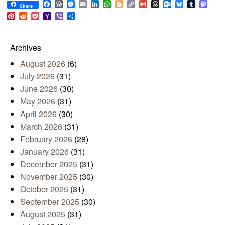
Facebook
WordPress
Messenger
Email
LinkedIn
WhatsApp
Blogger
Copy
Gmail
Threads
Outlook.com
Bluesky
Tumblr
Mast
Share
Link
Pinterest
Reddit
Pocket
Yahoo
Viber
Share
Mail
Archives
August 2026
(6)
July 2026
(31)
June 2026
(30)
May 2026
(31)
April 2026
(30)
March 2026
(31)
February 2026
(28)
January 2026
(31)
December 2025
(31)
November 2025
(30)
October 2025
(31)
September 2025
(30)
August 2025
(31)