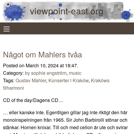
viewpoint-east.org
Något om Mahlers tvåa
Posted on March 10, 2024 at 18:47.
Category:
by sophie engström
,
music
Tags:
Gustav Mahler
,
Konserter i Kraków
,
Krakóws
filharmoni
CD of the day/Dagens CD…
… eller kanske inte. Egentligen gillar jag inte riktigt den här
monoinspelningen från 1965. Sir John Barbirolli stönar och
stånkar. Hornen knixar. Till och med cellon är ute och svirar