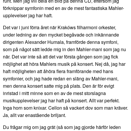
runt. Men jag vill dela en bild på denna CD, eftersom jag
förknippar symfonin med en av de mest fantastiska Mahler-
upplevelser jag har haft.
Det var i juni förra året när Krakóws filharmoni orkester,
under ledning av den mycket begåvade och inkännande
dirigenten Alexander Humala, framförde denna symfoni,
som på något sätt ledde mig in den Mahler-mani som jag nu
när. Det var inte så att det var första gången som jag fick
möjlighet att höra Mahlers musik på konsert. Nej då, jag har
haft möjligheten att åhöra flera framförande med hans
symfonier, och jag hade redan en släng av Mahler-mani,
men denna konsert satte mig på plats. Den är för evigt
inristad i mitt minne som en av de mest storslagna
musikupplevelser jag har haft på konsert. Allt var perfekt.
Inga horn som knixar. Cellon så vackert dov som man kräver.
Ja, allt var enastående briljant.
Du frågar mig om jag grät (så som jag gjorde härför leden