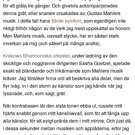
för att gråta tre gånger. Och givetvis ackompanjerades
denna gråt, eller snarare orsakades av, Gustav Mahlers
musik. I detta fall hans
fjärde symfoni
, som egentligen inte
riktigt tillhör någon av de verk jag mest uppskattat av honom.
Men Mahlers musik, oavsett stycke, har en sådan stark
inverkan på mig (och säkert på många andra).
Krakows filharmoniska orkester
, under ledning av den
skicklige och noggranne dirigenten Sasha Goetzel, spelade
exakt så bländande och inkännande som Mahlers musik
kräver. Jag försöker finna ord att beskriva alla delar, men de
flyr iväg, in i den storm av känslor som jag kände när jag
lyssnade, och, som sagt, grät.
När kontrabasen lär den sista tonen ebba ut, rusade mitt
hjärta snabbt genom mitt känslowvall, som för att fånga upp
alla känslor, för att evigt pränta dem i mitt minne. Och just då,
i dessa sekunder mellan musiken och applåderna, erfor jag