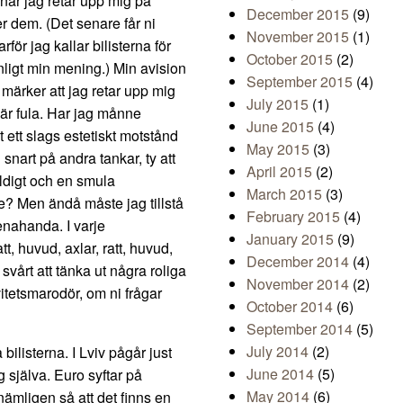
 när jag retar upp mig på
December 2015
(9)
er dem. (Det senare får ni
November 2015
(1)
för jag kallar bilisterna för
October 2015
(2)
nligt min mening.) Min avision
September 2015
(4)
 märker att jag retar upp mig
July 2015
(1)
e är fula. Har jag månne
June 2015
(4)
 ett slags estetiskt motstånd
May 2015
(3)
nart på andra tankar, ty att
April 2015
(2)
ldigt och en smula
March 2015
(3)
de? Men ändå måste jag tillstå
February 2015
(4)
 enahanda. I varje
January 2015
(9)
tt, huvud, axlar, ratt, huvud,
December 2014
(4)
t svårt att tänka ut några roliga
November 2014
(2)
vitetsmarodör, om ni frågar
October 2014
(6)
September 2014
(5)
July 2014
(2)
 bilisterna. I Lviv pågår just
June 2014
(5)
ig själva. Euro syftar på
May 2014
(6)
ämligen så att det finns en