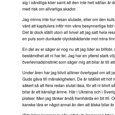
sig i oändliga köer samt att den inte helt sällan är död
med risk om allvarliga skador.
Jag minns inte hur resan slutade, eller om den ku
värd att kapitulera inför min väns besynnerliga fobi 
Det är dock ställt utom all tvivel att jag satt hela r
en puls som dunkade olycksbådande mot mina tinn
En del av er säger er nog nu att jag lider av bilfob
bestämdhet att ni har fel. Jag har en ytterst stark vilj
överlevnadsinstinkt som säger mig att bilar är till at
Under åren har jag blivit alltmer övertygad om att jag 
Guds gåva till mänskligheten. De är istället ett hot
säkert så att flera redan slutat läsa, för att ni blivi
bilar är ett känsligt ämne. Här i Ukraina och i Sver
platser. Men jag tänker ändå framhärda en bit till. O
kanske lära er något annat än den att älska bilar är