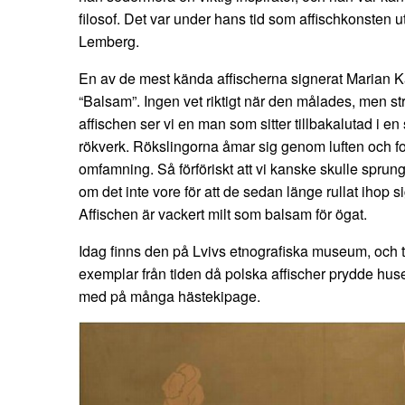
filosof. Det var under hans tid som affischkonsten 
Lemberg.
En av de mest kända affischerna signerat Marian K
“Balsam”. Ingen vet riktigt när den målades, men s
affischen ser vi en man som sitter tillbakalutad i en
rökverk. Rökslingorna åmar sig genom luften och for
omfamning. Så förföriskt att vi kanske skulle sprung
om det inte vore för att de sedan länge rullat ihop s
Affischen är vackert milt som balsam för ögat.
Idag finns den på Lvivs etnografiska museum, och ti
exemplar från tiden då polska affischer prydde huse
med på många hästekipage.