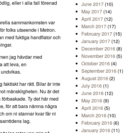
lig, eller i alla fall förenad
June 2017
(10)
May 2017
(14)
April 2017
(12)
lturella sammankomsten var
March 2017
(17)
för folks utseende i Metron.
February 2017
(15)
esan med fuktiga handflator och
January 2017
(12)
ingar.
December 2016
(8)
November 2016
(5)
i, men jag hävdar med
October 2016
(4)
a att leva, en
September 2016
(1)
t undvikas.
August 2016
(2)
faktiskt har rätt. Bilar är inte
July 2016
(1)
 mot mänskligheten. Nu är det
June 2016
(12)
t så förbaskade. Ty det här med
May 2016
(9)
ige, för att bara nämna några
April 2016
(5)
ch om ni stannar kvar får ni
March 2016
(10)
 samtidens lag.
February 2016
(6)
January 2016
(11)