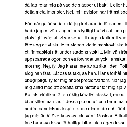
då jag retar mig på vad de släpper ut baktill, eller h
detta metallmonster. Nej, min avision har främst soc
För många år sedan, då jag fortfarande färdades till
hade jag en vän. Jag minns tydligt hur vi satt och pr
plötsligt insåg att vi var sena till någon kulturell
föreslog att vi skulle ta Metron, detta moskovitiska
ett finmaskigt nät under stadens ytskikt. Min vän fr
uppspärrade ögon och ett förvridet uttryck i ansikte
mot mig. Nej, fy. Jag klarar inte av att åka i den. Fo
slog han fast. Låt oss ta taxi, sa han. Hans förhåll
obegripligt. Ty för mig är det precis tvärtom. När jag 
mig alltid med att berätta små historier för mig själ
Kollektivtrafiken är en riktig kreativitetsskatt, en outtrö
bilar sitter man fast i dessa plåtodjur, och brumm
andra människors inspirerande utseende och föreha
jag mig ändå övertalas av min vän i Moskva. Biltraf
inte bara av dessa förhatliga bilar, utan äger dessu