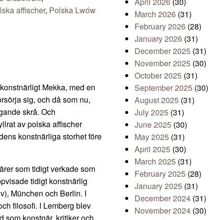
April 2026
(30)
lska affischer
,
Polska Lwów
March 2026
(31)
February 2026
(28)
January 2026
(31)
December 2025
(31)
November 2025
(30)
October 2025
(31)
t konstnärligt Mekka, med en
September 2025
(30)
rsörja sig, och då som nu,
August 2025
(31)
ngande skrå. Och
July 2025
(31)
lrat av polska affischer
June 2025
(30)
dens konstnärliga storhet före
May 2025
(31)
April 2025
(30)
March 2025
(31)
ärer som tidigt verkade som
February 2025
(28)
visade tidigt konstnärlig
January 2025
(31)
v), München och Berlin. I
December 2024
(31)
ch filosofi. I Lemberg blev
November 2024
(30)
d som konstnär, kritiker och