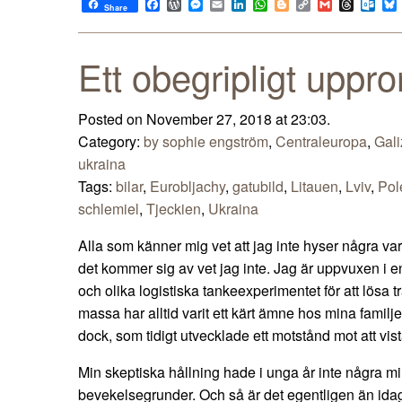
Facebook
WordPress
Messenger
Email
LinkedIn
WhatsApp
Blogger
Copy
Gmail
Thread
Out
Share
Link
Ett obegripligt uppro
Posted on November 27, 2018 at 23:03.
Category:
by sophie engström
,
Centraleuropa
,
Gali
ukraina
Tags:
bilar
,
Eurobljachy
,
gatubild
,
Litauen
,
Lviv
,
Pol
schlemiel
,
Tjeckien
,
Ukraina
Alla som känner mig vet att jag inte hyser några var
det kommer sig av vet jag inte. Jag är uppvuxen i en
och olika logistiska tankeexperimentet för att lösa t
massa har alltid varit ett kärt ämne hos mina familj
dock, som tidigt utvecklade ett motstånd mot att vis
Min skeptiska hållning hade i unga år inte några m
bevekelsegrunder. Och så är det egentligen än idag. 