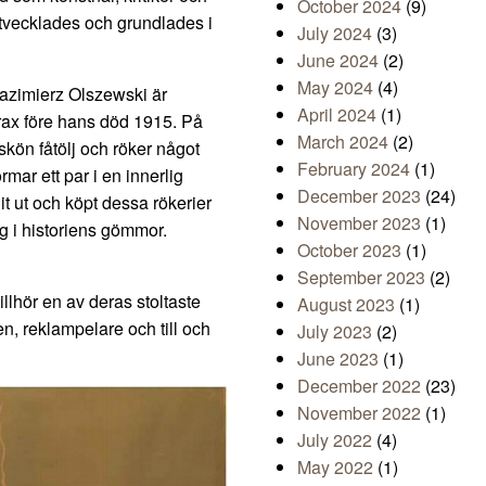
October 2024
(9)
utvecklades och grundlades i
July 2024
(3)
June 2024
(2)
May 2024
(4)
azimierz Olszewski är
April 2024
(1)
trax före hans död 1915. På
March 2024
(2)
 skön fåtölj och röker något
February 2024
(1)
mar ett par i en innerlig
December 2023
(24)
it ut och köpt dessa rökerier
November 2023
(1)
ig i historiens gömmor.
October 2023
(1)
September 2023
(2)
llhör en av deras stoltaste
August 2023
(1)
n, reklampelare och till och
July 2023
(2)
June 2023
(1)
December 2022
(23)
November 2022
(1)
July 2022
(4)
May 2022
(1)