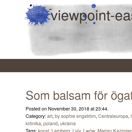
viewpoint-ea
Som balsam för öga
Posted on November 30, 2018 at 23:44.
Category:
art
,
by sophie engström
,
Centraleuropa
,
krönika
,
poland
,
ukraina
Tags:
konst
,
Lemberg
,
Lviv
,
Lwów
,
Marian Kazimier