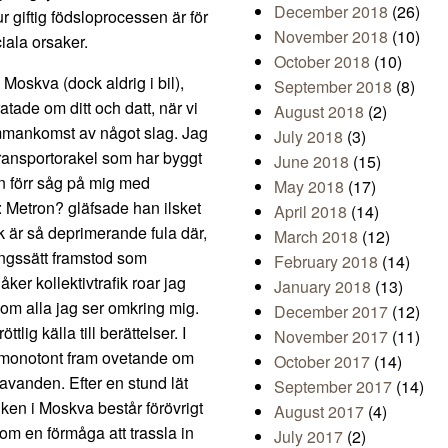
December 2018
(26)
ur giftig födsloprocessen är för
November 2018
(10)
iala orsaker.
October 2018
(10)
 Moskva (dock aldrig i bil),
September 2018
(8)
atade om ditt och datt, när vi
August 2018
(2)
 sammankomst av något slag. Jag
July 2018
(3)
 transportorakel som har byggt
June 2018
(15)
ån förr såg på mig med
May 2018
(17)
t: Metron? gläfsade han ilsket
April 2018
(14)
lk är så deprimerande fula där,
March 2018
(12)
ningssätt framstod som
February 2018
(14)
åker kollektivtrafik roar jag
January 2018
(13)
v om alla jag ser omkring mig.
December 2017
(12)
ttlig källa till berättelser. I
November 2017
(11)
ar monotont fram ovetande om
October 2017
(14)
vanden. Efter en stund lät
September 2017
(14)
iken i Moskva består förövrigt
August 2017
(4)
tom en förmåga att trassla in
July 2017
(2)