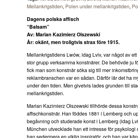
Mellankrigstiden
,
Polen under mellankrigstiden
,
Po
Dagens polska affisch
“Balsam”
Av: Marian Kazimierz Olszewski
År: okänt, men troligtvis strax före 1915.
Mellankrigstidens Lwów, idag Lviv, var något av et
stor grupp verksamma konstnärer. De behövde ju fö
fick man som konstnär söka sig till mer inkomstbri
reklambranschen var en sådan. Därför lär det ha myl
under den tiden. Men givetvis lades grunden till sta
mellankrigstiden.
Marian Kazimierz Olszewski tillhörde dessa konstn
affischkonstnär. Han föddes 1881 i Lemberg och upp
begåvning och studerade konst i Lemberg (idag Lvi
München utvecklade han ett intresse för psykologi o
han sedermera en viktig inspiratör, och han var kän