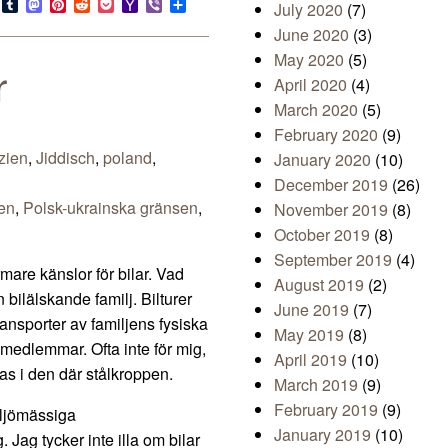
s
look.com
Bluesky
Tumblr
Mastodon
Pinterest
Reddit
Pocket
Yahoo
Viber
Share
July 2020
(7)
Mail
June 2020
(3)
May 2020
(5)
r
April 2020
(4)
March 2020
(5)
February 2020
(9)
zien
,
Jiddisch
,
poland
,
January 2020
(10)
December 2019
(26)
en
,
Polsk-ukrainska gränsen
,
November 2019
(8)
October 2019
(8)
September 2019
(4)
mare känslor för bilar. Vad
August 2019
(2)
 bilälskande familj. Bilturer
June 2019
(7)
ransporter av familjens fysiska
May 2019
(8)
emedlemmar. Ofta inte för mig,
April 2019
(10)
tas i den där stålkroppen.
March 2019
(9)
February 2019
(9)
iljömässiga
January 2019
(10)
Jag tycker inte illa om bilar