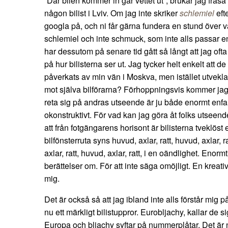
“Där bilen kommer in går vettet ut”, brukar jag fräsa
någon bilist i Lviv. Om jag inte skriker
schlemiel
eft
googla på, och ni får gärna fundera en stund över var
schlemiel och inte schmuck, som inte alls passar e
har dessutom på senare tid gått så långt att jag ofta
på hur bilisterna ser ut. Jag tycker helt enkelt att d
påverkats av min vän i Moskva, men istället utveklat
mot själva bilförarna? Förhoppningsvis kommer jag s
reta sig på andras utseende är ju både enormt enfa
okonstruktivt. För vad kan jag göra åt folks utseen
att från fotgängarens horisont är bilisterna tveklöst
bilfönsterruta syns huvud, axlar, ratt, huvud, axlar, ra
axlar, ratt, huvud, axlar, ratt, i en oändlighet. Enorm
berättelser om. För att inte säga omöjligt. En kreati
mig.
Det är också så att jag ibland inte alls förstår mig på
nu ett märkligt bilistuppror. Eurobljachy, kallar de s
Europa och bljachy syftar på nummerplåtar. Det är n