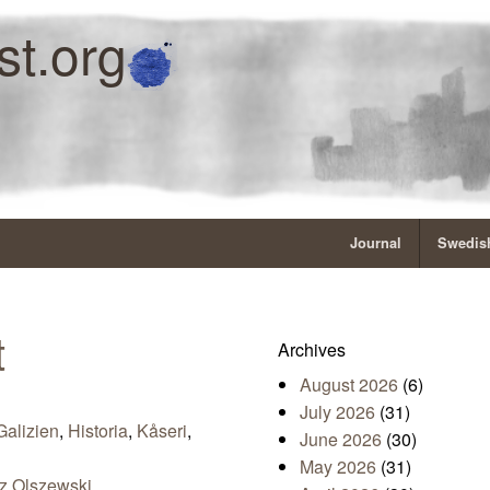
st.org
Journal
Swedish
t
Archives
August 2026
(6)
July 2026
(31)
Galizien
,
Historia
,
Kåseri
,
June 2026
(30)
May 2026
(31)
z Olszewski
,