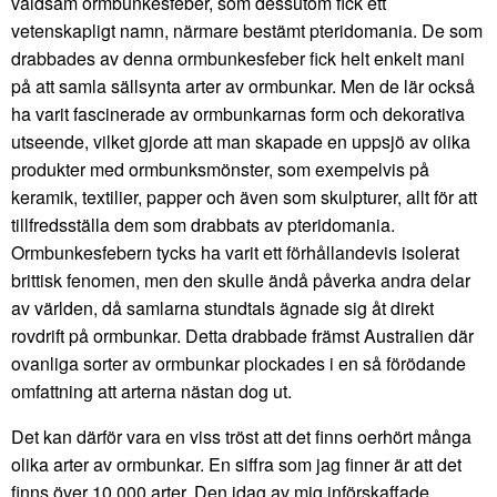
våldsam ormbunkesfeber, som dessutom fick ett
vetenskapligt namn, närmare bestämt pteridomania. De som
drabbades av denna ormbunkesfeber fick helt enkelt mani
på att samla sällsynta arter av ormbunkar. Men de lär också
ha varit fascinerade av ormbunkarnas form och dekorativa
utseende, vilket gjorde att man skapade en uppsjö av olika
produkter med ormbunksmönster, som exempelvis på
keramik, textilier, papper och även som skulpturer, allt för att
tillfredsställa dem som drabbats av pteridomania.
Ormbunkesfebern tycks ha varit ett förhållandevis isolerat
brittisk fenomen, men den skulle ändå påverka andra delar
av världen, då samlarna stundtals ägnade sig åt direkt
rovdrift på ormbunkar. Detta drabbade främst Australien där
ovanliga sorter av ormbunkar plockades i en så förödande
omfattning att arterna nästan dog ut.
Det kan därför vara en viss tröst att det finns oerhört många
olika arter av ormbunkar. En siffra som jag finner är att det
finns över 10 000 arter. Den idag av mig införskaffade