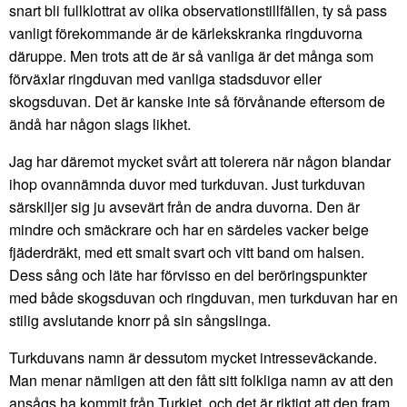
snart bli fullklottrat av olika observationstillfällen, ty så pass
vanligt förekommande är de kärlekskranka ringduvorna
däruppe. Men trots att de är så vanliga är det många som
förväxlar ringduvan med vanliga stadsduvor eller
skogsduvan. Det är kanske inte så förvånande eftersom de
ändå har någon slags likhet.
Jag har däremot mycket svårt att tolerera när någon blandar
ihop ovannämnda duvor med turkduvan. Just turkduvan
särskiljer sig ju avsevärt från de andra duvorna. Den är
mindre och smäckrare och har en särdeles vacker beige
fjäderdräkt, med ett smalt svart och vitt band om halsen.
Dess sång och läte har förvisso en del beröringspunkter
med både skogsduvan och ringduvan, men turkduvan har en
stilig avslutande knorr på sin sångslinga.
Turkduvans namn är dessutom mycket intresseväckande.
Man menar nämligen att den fått sitt folkliga namn av att den
ansågs ha kommit från Turkiet, och det är riktigt att den fram