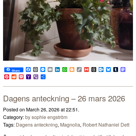
Facebook
WordPress
Messenger
Email
LinkedIn
WhatsApp
Blogger
Copy
Gmail
Threads
Outlook.com
Bluesky
Tumblr
Mast
Share
Link
Pinterest
Reddit
Pocket
Yahoo
Viber
Share
Mail
Dagens anteckning – 26 mars 2026
Posted on March 26, 2026 at 22:51.
Category:
by sophie engström
Tags:
Dagens anteckning
,
Magnolia
,
Robert Nathaniel Dett