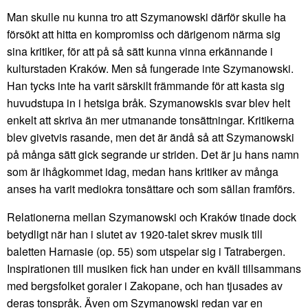
Man skulle nu kunna tro att Szymanowski därför skulle ha
försökt att hitta en kompromiss och därigenom närma sig
sina kritiker, för att på så sätt kunna vinna erkännande i
kulturstaden Kraków. Men så fungerade inte Szymanowski.
Han tycks inte ha varit särskilt främmande för att kasta sig
huvudstupa in i hetsiga bråk. Szymanowskis svar blev helt
enkelt att skriva än mer utmanande tonsättningar. Kritikerna
blev givetvis rasande, men det är ändå så att Szymanowski
på många sätt gick segrande ur striden. Det är ju hans namn
som är ihågkommet idag, medan hans kritiker av många
anses ha varit mediokra tonsättare och som sällan framförs.
Relationerna mellan Szymanowski och Kraków tinade dock
betydligt när han i slutet av 1920-talet skrev musik till
baletten Harnasie (op. 55) som utspelar sig i Tatrabergen.
Inspirationen till musiken fick han under en kväll tillsammans
med bergsfolket goraler i Zakopane, och han tjusades av
deras tonspråk. Även om Szymanowski redan var en