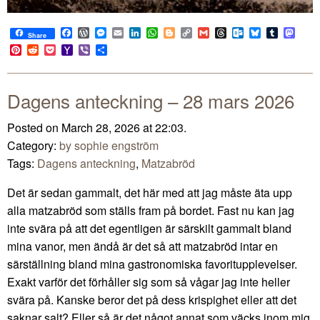
Facebook
WordPress
Messenger
Email
LinkedIn
WhatsApp
Blogger
Copy
Gmail
Threads
Outlook.com
Bluesky
Tumblr
Mast
Share
Link
Pinterest
Reddit
Pocket
Yahoo
Viber
Share
Mail
Dagens anteckning – 28 mars 2026
Posted on March 28, 2026 at 22:03.
Category:
by sophie engström
Tags:
Dagens anteckning
,
Matzabröd
Det är sedan gammalt, det här med att jag måste äta upp
alla matzabröd som ställs fram på bordet. Fast nu kan jag
inte svära på att det egentligen är särskilt gammalt bland
mina vanor, men ändå är det så att matzabröd intar en
särställning bland mina gastronomiska favoritupplevelser.
Exakt varför det förhåller sig som så vågar jag inte heller
svära på. Kanske beror det på dess krispighet eller att det
saknar salt? Eller så är det något annat som väcks inom mig.