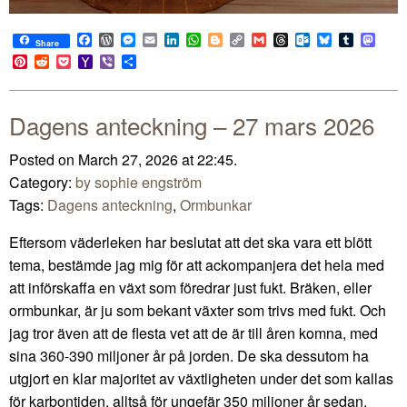
Facebook
WordPress
Messenger
Email
LinkedIn
WhatsApp
Blogger
Copy
Gmail
Threads
Outlook.com
Bluesky
Tumblr
Mast
Share
Link
Pinterest
Reddit
Pocket
Yahoo
Viber
Share
Mail
Dagens anteckning – 27 mars 2026
Posted on March 27, 2026 at 22:45.
Category:
by sophie engström
Tags:
Dagens anteckning
,
Ormbunkar
Eftersom väderleken har beslutat att det ska vara ett blött
tema, bestämde jag mig för att ackompanjera det hela med
att införskaffa en växt som föredrar just fukt. Bräken, eller
ormbunkar, är ju som bekant växter som trivs med fukt. Och
jag tror även att de flesta vet att de är till åren komna, med
sina 360-390 miljoner år på jorden. De ska dessutom ha
utgjort en klar majoritet av växtligheten under det som kallas
för karbontiden, alltså för ungefär 350 miljoner år sedan.