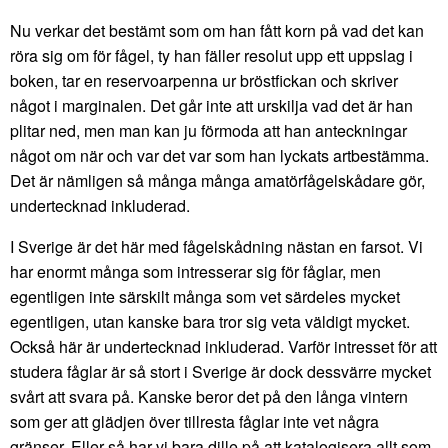
Nu verkar det bestämt som om han fått korn på vad det kan
röra sig om för fågel, ty han fäller resolut upp ett uppslag i
boken, tar en reservoarpenna ur bröstfickan och skriver
något i marginalen. Det går inte att urskilja vad det är han
plitar ned, men man kan ju förmoda att han anteckningar
något om när och var det var som han lyckats artbestämma.
Det är nämligen så många många amatörfågelskådare gör,
undertecknad inkluderad.
I Sverige är det här med fågelskådning nästan en farsot. Vi
har enormt många som intresserar sig för fåglar, men
egentligen inte särskilt många som vet särdeles mycket
egentligen, utan kanske bara tror sig veta väldigt mycket.
Också här är undertecknad inkluderad. Varför intresset för att
studera fåglar är så stort i Sverige är dock dessvärre mycket
svårt att svara på. Kanske beror det på den långa vintern
som ger att glädjen över tillresta fåglar inte vet några
gränser. Eller så har vi bara dille på att katalogisera allt som