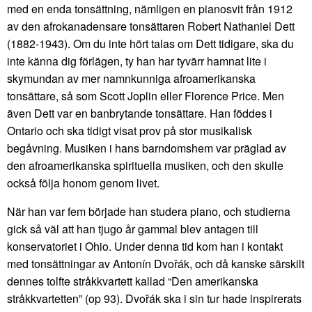
med en enda tonsättning, nämligen en pianosvit från 1912
av den afrokanadensare tonsättaren Robert Nathaniel Dett
(1882-1943). Om du inte hört talas om Dett tidigare, ska du
inte känna dig förlägen, ty han har tyvärr hamnat lite i
skymundan av mer namnkunniga afroamerikanska
tonsättare, så som Scott Joplin eller Florence Price. Men
även Dett var en banbrytande tonsättare. Han föddes i
Ontario och ska tidigt visat prov på stor musikalisk
begåvning. Musiken i hans barndomshem var präglad av
den afroamerikanska spirituella musiken, och den skulle
också följa honom genom livet.
När han var fem började han studera piano, och studierna
gick så väl att han tjugo år gammal blev antagen till
konservatoriet i Ohio. Under denna tid kom han i kontakt
med tonsättningar av Antonín Dvořák, och då kanske särskilt
dennes tolfte stråkkvartett kallad “Den amerikanska
stråkkvartetten” (op 93). Dvořák ska i sin tur hade inspirerats