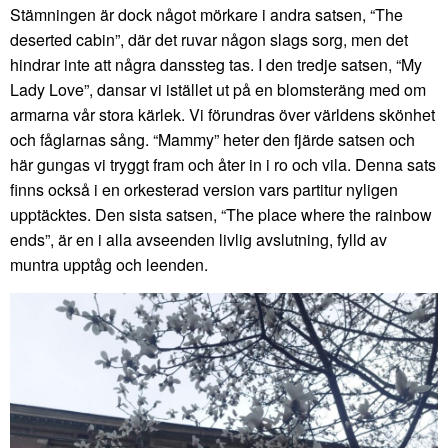
Stämningen är dock något mörkare i andra satsen, “The
deserted cabin”, där det ruvar någon slags sorg, men det
hindrar inte att några danssteg tas. I den tredje satsen, “My
Lady Love”, dansar vi istället ut på en blomsteräng med om
armarna vår stora kärlek. Vi förundras över världens skönhet
och fåglarnas sång. “Mammy” heter den fjärde satsen och
här gungas vi tryggt fram och åter in i ro och vila. Denna sats
finns också i en orkesterad version vars partitur nyligen
upptäcktes. Den sista satsen, “The place where the rainbow
ends”, är en i alla avseenden livlig avslutning, fylld av
muntra upptåg och leenden.