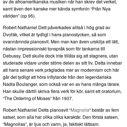
av de afroamerikanska musiken när han skrev det verket,
samt även den kanske mer kända symfonin “Från Nya
världen” (op 95).
Robert Nathaniel Dett påverkades alltså i hög grad av
Dvořák, vilket är tydligt i hans pianostycken, så som
ovannämnda pianosvit. Men man kan även urskilja ett lätt,
nästan impressioniskt tonspråk som för tankarna till
Debussy. Dett skulle dock inte tillåta sig att stagnera, utan
studerade vidare under större delen av sitt liv. Detta innebar
att hans senare verk präglades mer av modernism och här
går det tydligt att höra inflytande från den legendariska
Nadia Boulanger, som också var en av hans många lärare.
Han skulle därtill skriva flera verk för kör, samt ett oratorium,
“The Ordering of Moses” från 1937.
Robert Nathaniel Detts pianosvit “
Magnolia
” består av fem
satser, som alla har olika olika karaktär. Den första satsen,
“Magnolias”, är ljus och varm, ja, faktiskt lättsam.