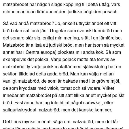
matzabrödet har någon slags koppling till detta uttåg, vars
minne man man firar under den judiska högtiden pesach.
Så vad är då matzabröd? Jo, enkelt uttryckt är det ett vitt
bröd utan salt och jäst. Ungefär som svenskt tunnbröd men
det senare står sig, enligt min mening, slätt i en jämförelse.
Matzabröd är alltså ett judiskt bröd, men har (som så mycket
annat här i Centraleuropa) plockats in i andra kök. Så som
exempelvis det polska. Varje polack mötte äta tonvis av
matzabröd, ty varje polsk mataffär med självaktning har en
sektion tilldelad detta goda bröd. Man kan välja mellan
vanligt matzabröd, de som är bakade med lite grövre mjöl,
de som kryddats med vitlök, tomat och så vidare. Vilket
innebär att matzabrödet på sitt sätt tillika är ett mycket polskt
bröd. Fast ännu har jag inte hittat något surówka-, eller
saltgurkskryddat matzabröd, men det kanske kommer.
Det finns mycket mer att säga om matzabröd, men det får
vänta för nu måste jag hugga in den här biten som ligger på