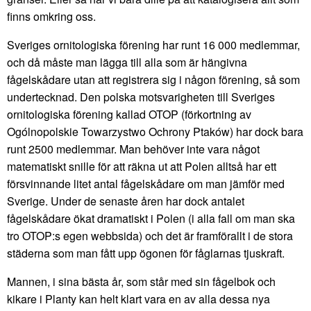
finns omkring oss.
Sveriges ornitologiska förening har runt 16 000 medlemmar,
och då måste man lägga till alla som är hängivna
fågelskådare utan att registrera sig i någon förening, så som
undertecknad. Den polska motsvarigheten till Sveriges
ornitologiska förening kallad OTOP (förkortning av
Ogólnopolskie Towarzystwo Ochrony Ptaków) har dock bara
runt 2500 medlemmar. Man behöver inte vara något
matematiskt snille för att räkna ut att Polen alltså har ett
försvinnande litet antal fågelskådare om man jämför med
Sverige. Under de senaste åren har dock antalet
fågelskådare ökat dramatiskt i Polen (i alla fall om man ska
tro OTOP:s egen webbsida) och det är framförallt i de stora
städerna som man fått upp ögonen för fåglarnas tjuskraft.
Mannen, i sina bästa år, som står med sin fågelbok och
kikare i Planty kan helt klart vara en av alla dessa nya