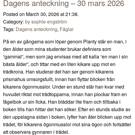
Dagens anteckning – 30 mars 2026
Posted on March 30, 2026 at 21:38.
Category:
by sophie engström
Tags:
Dagens anteckning
,
Fåglar
På en av gångarna som löper genom Planty står en man, i
den ålder som mina studenter brukar definiera som
“gammal”, men som jag envisas med att kalla “en man i sin
bästa ålder”, och tittar med en liten kikare upp mot en
trädkrona. Han studerar det han ser genom kikarens
prismahus omsorgsfullt, innan han flyttar blicken från
kikarens ögonmusslor. Under en stund står han kvar med
huvudet riktat mot trädtopparna, innan han plockar fram en
fågelbok ur sin ficka. Han bläddar lite fram och tillbaka i
boken tills han hittar det han söker. Efter en stunds studie av
den uppslagna sidan i boken, lyfter han åter blicken upp mot
trädet, för kikarens ögonmusslor mot sina ögon och fortsätter
att observera gynnaren i trädet.