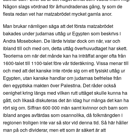
Någon slags vördnad för århundradenas gång, ty som de
flesta redan vet har matzabrödet mycket gamla anor.
Man brukar nämligen säga att det första matzabrödet
bakades under judarnas uttåg ur Egypten som beskrivs i
Andra Moseboken. De lärde tvistar dock om när, var och
ibland till och med om, detta uttåg överhuvudtaget har skett.
Teorierna om när det månde kan ha inträffat anger ofta från
1600-talet till 1100-talet före vår tideräkning. Vissa menar till
och med att det kanske inte rörde sig om ett fysiskt uttåg ur
Egypten, utan kanske handlar om judarnas befrielse från
den egyptiska makten över Palestina. Det råder också
oenighet kring längs med vilken rutt uttåget skulle kunna ha
gått, och likaså diskuteras det än idag hur många det kan ha
rört sig om. Siffran 600 000 män samt kvinnor och barn som
ibland anges avfärdas som osannolika, då folkmängden i
regionen troligen inte var så stor vid denna tid. Så här håller
man på och dividerar, men ett som är säkert är att