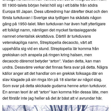
till 1900-talets början helst höll sig i ett bälte från södra
Europa till Japan. Dess utbredning har därefter ökat och den
första turkduvan i Sverige ska tydligen ha skådats någon
gång på 1950-talet. Men turkduvan har även haft ytterligare
ett folkligt namn, nämligen det mycket fantasieggande
namnet orientalisk skrattduva. Därtill är turkduvans
vetenskapliga namn, Streptopelia decaocto, värt att
uppehålla sig vid en stund. Streptopelia lär komma från
grekiskan och anspela på ringen kring halsen, men
decaocto däremot betyder “arton”. Vadan detta, kan man
undra. Dessvärre verkar det finnas flera svar på detta. Några
källor anger att det handlar om en grekisk folksaga där en
slav klagade på sin ringa lön på 18 slantar av något slag.
Som svar på detta skickade gudarna henne arton turkduvor.
En annan teori är att “arton” kan komma från dessa läte, men
det förstår inte jag heller så det är bäst att vi avrundar här.