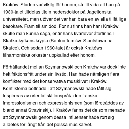
Kraków. Staden var viktig för honom, så till vida att han på
1930-talet tilldelas titeln hedersdoktor på Jagellonska
universitetet, men utöver det var han bara en av alla tillfälliga
besökare. Fram till sin död. För nu finns han här i Kraków,
skulle man kunna säga, enär hans kvarlevor återfinns i
Skałka-kyrkans krypta (Santuarium św. Stanisława na
Skałce). Och sedan 1960-talet är också Krakóws
filharmoniska orkester uppkallad efter honom.
Förhållandet mellan Szymanowski och Kraków var dock inte
helt friktionsfritt under sin livstid. Han hade nämligen flera
konflikter med det konservativa musiklivet i Kraków.
Konflikterna bottnade i att Szymanowski hade låtit sig
inspireras av orientaliskt tonspråk, den franska
impressionismen och expressionismen (som företräddes av
bland annat Stravinskij). I Kraków fanns det de som menade
att Szymanowski genom dessa influenser hade rört sig
alldeles för långt från det polska musikarvet.