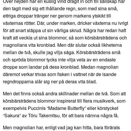
Över nejden har en kuslig vind dragit in och till sällskap har
den tagit med sig ett ihållande regn, som med sina små,
ettriga droppar tränger ner genom markens ytskikt till
växternas rötter. Där, under marken, dricker växterna nu ivrigt
för att snart släppa ut sin vårliga skrud. Några har redan haft
kraft att veckla ut sina blommor, så som körsbärsträdens och
magnolians vita kronblad. Men där slutar också likheterna
mellan de två, skulle jag vilja säga. Körsbärsträdens små
och spröda blommor tycks inte vilja veta av en endaste
droppe som landar på dess kronblad. Medan magnolian
däremot verkar trivas som fisken i vattnet när de isande
regndropparna slår sig ner på deras vita blad.
Men det finns också andra skillnader mellan de två. Som att
körsbärsträdens blommor inspirerat till flera musikverk, som
exempelvis Puccinis “Madame Butterfly” eller körstycket
“Sakura” av Tōru Takemitsu, för att bara nämna några få.
Men magnolian har, enligt vad jag kan hitta, bara förärats