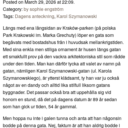
Posted on March 29, 2026 at 22:09.
Category:
by sophie engström
Tags:
Dagens anteckning
,
Karol Szymanowski
Längs med ena långsidan av Kraków-parken (på polska
Park Krakowski im. Marka Grechuty) löper en gata som
begåvats med bostadshus från i huvudsak mellankrigstiden.
Med sina enkla men stiliga ornament är husen längs gatan
ett smakfullt prov på den vackra arkitektoniska stil som rådde
under den tiden. Man kan därför tycka att valet av namn på
gatan, nämligen Karol Szymanowski-gatan (ul. Karola
Szymanowskiego), är ytterst klädsamt, ty han var ju också
något av en dandy och alltid lika stilfull liksom gatans
byggnader. Det passar också bra att uppehålla sig vid
honom en stund, då det på dagens datum är 89 år sedan
som han gick ur tiden, 54 år gammal.
Men hoppa nu inte i galen tunna och anta att han någonsin
bodde på denna gata. Nej, faktum är att han aldrig bodde i