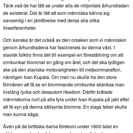
Tänk vad de har fått se under alla de miljontals århundraden
de existerat. Det är lätt att som människa känna sig
oansenlig i en jämförelse med deras alla olika
livserfarenheter.
Och kanske är det också av den orsaken som vi människor
genom århundradena har fascinerats av denna växt. I
slavisk folktro finns det till exempel en föreställning om att
ormbunkar blommar en gång om året, och det ska tydligen
ske på den slaviska motsvarigheten till midsommarafton,
nämligen Ivan Kupala. Om man nu skulle ha den stora
förmånen att få se en blommande ormbunke skänkas man
livslång lycka och dessutom rikedom. Därför krälade
människorna runt på alla fyra under Ivan Kupala på jakt efter
att få syn på denna sällsynta blomma. En slags feber skulle
man kunna säga.
Även på de brittiska öarna förekom under 1800-talet en