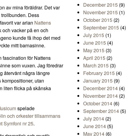
December 2015
(9)
gon av mina föräldrar. Det var
November 2015
(1)
 trollbunden. Dess
October 2015
(2)
favorit var arian
Nattens
September 2015
(4)
k och vacker på en och
July 2015
(1)
pageno kunde få ihop det med
June 2015
(4)
yckte mitt barnasinne.
May 2015
(3)
n fascination för Nattens
April 2015
(2)
sinne som vuxen. Jag föredrar
March 2015
(3)
ig återvänt några längre
February 2015
(4)
ans kompositioner, utan
January 2015
(9)
 liten flicka på skånska
December 2014
(4)
November 2014
(2)
October 2014
(6)
Musicum
spelade
September 2014
(5)
olin och orkester tillsammans
July 2014
(2)
mt Symfoni nr 25
.
June 2014
(5)
May 2014
(6)
 för dramatisk och mystik