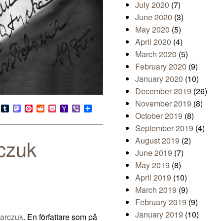
July 2020
(7)
June 2020
(3)
May 2020
(5)
April 2020
(4)
March 2020
(5)
February 2020
(9)
January 2020
(10)
December 2019
(26)
November 2019
(8)
s
look.com
Bluesky
Tumblr
Mastodon
Pinterest
Reddit
Pocket
Yahoo
Viber
Share
October 2019
(8)
Mail
September 2019
(4)
rczuk
August 2019
(2)
June 2019
(7)
May 2019
(8)
April 2019
(10)
March 2019
(9)
February 2019
(9)
January 2019
(10)
arczuk
. En författare som på