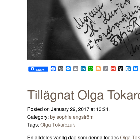
Facebook
WordPress
Messenger
Email
LinkedIn
WhatsApp
Blogger
Copy
Gmail
Thread
Out
Share
Link
Tillägnat Olga Toka
Posted on January 29, 2017 at 13:24.
Category:
by sophie engström
Tags:
Olga Tokarczuk
En alldeles vanlig dag som denna föddes
Olga Tok