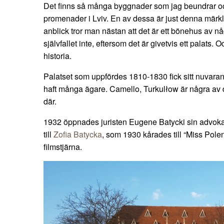
Det finns så många byggnader som jag beundrar oc
promenader i Lviv. En av dessa är just denna märkl
anblick tror man nästan att det är ett bönehus av nå
självfallet inte, eftersom det är givetvis ett palats. 
historia.
Palatset som uppfördes 1810-1830 fick sitt nuvara
haft många ägare. Camello, Turkulłow är några av
där.
1932 öppnades juristen Eugene Batycki sin advokatb
till
Zofia Batycka
, som 1930 kårades till “Miss Pole
filmstjärna.