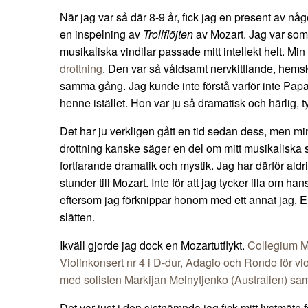
​När jag var så där 8-9 år, fick jag en present av nå
en inspelning av
Trollflöjten
av Mozart. Jag var som
musikaliska vindilar passade mitt intellekt helt. Min 
drottning
. Den var så våldsamt nervkittlande, hems
samma gång. Jag kunde inte förstå varför inte Pa
henne istället. Hon var ju så dramatisk och härlig, t
Det har ju verkligen gått en tid sedan dess, men mi
drottning kanske säger en del om mitt musikaliska 
fortfarande dramatik och mystik. Jag har därför aldr
stunder till Mozart. Inte för att jag tycker illa om h
eftersom jag förknippar honom med ett annat jag. En
slätten.
Ikväll gjorde jag dock en Mozartutflykt.
Collegium 
Violinkonsert nr 4 i D-dur, Adagio och Rondo för vi
med solisten Markijan Melnytjenko (Australien) sa
Det var just i den sistnämnda jag fick mitt lystmäte