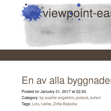
viewpoint-ea
En av alla byggnad
Posted on January 31, 2017 at 22:20.
Category:
by sophie engström
,
poland
,
turism
Tags:
Lviv
,
Lwów
,
Zofia Batycka