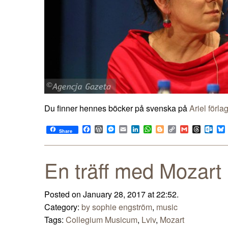
Du finner hennes böcker på svenska på
Ariel förlag
Facebook
WordPress
Messenger
Email
LinkedIn
WhatsApp
Blogger
Copy
Gmail
Thread
Out
Share
Link
En träff med Mozart
Posted on January 28, 2017 at 22:52.
Category:
by sophie engström
,
music
Tags:
Collegium Musicum
,
Lviv
,
Mozart