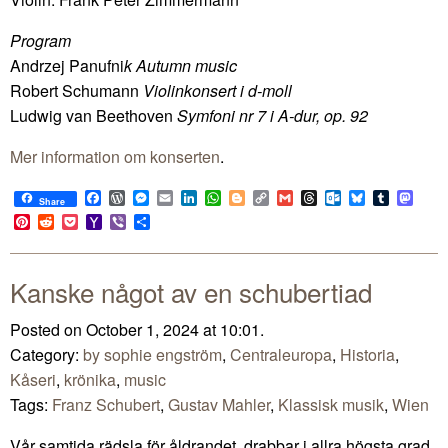
Program
Andrzej Panufni
k Autumn music
Robert Schumann
Violinkonsert i d-moll
Ludwig van Beethoven
Symfoni nr 7 i A-dur, op. 92
Mer information om konserten
.
Facebook
WordPress
Messenger
Email
LinkedIn
WhatsApp
Blogger
Copy
Gmail
Threads
Outlook.com
Bluesky
Tumblr
Mast
Share
Link
Pinterest
Reddit
Pocket
Yahoo
Viber
Share
Mail
Kanske något av en schubertiad
Posted on October 1, 2024 at 10:01.
Category:
by sophie engström
,
Centraleuropa
,
Historia
,
Kåseri
,
krönika
,
music
Tags:
Franz Schubert
,
Gustav Mahler
,
Klassisk musik
,
Wien
Vår samtida rädsla för åldrandet, drabbar i allra högsta grad