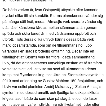
De båda verken är, Ivan Ostapovitj uttryckte efter konserten,
mycket olika till sin karaktär. Storms pianokonsert vänder sig
på många sätt inåt, medan Almasjis verk snarare vänder sig
utåt, låter känslorna färdas mellan stämmorna, än genom
spröda och skira toner, än med våldsamma uppbrott och
utbrott. Trots deras olika uttryck känns dessa båda verk
märkligt samstämda, som om de tillsammans höll upp
varandra i en slags broderlig omfamning. Det är inte en
tillfällighet att Storms verk framförs i detta sammanhang i
Lviv, då det är tonsättarens uttryckliga önskan att få framföra
verket som ett led i att visa sitt stöd till ukrainarna i deras
kamp mot Rysslands krig mot Ukraina. Storm skrev symfonin
2010 med anledning av Gustav Mahlers 150-årsjubilem, och
i Lviv var solist pianisten Andrij Makarevytj. Zoltan Almasjis
symfoni, med dess dramatik och ljudliga landskap, skildrar
krigets fasor, både de som sker på slagfältet och de fasor
som utspelas i varje individs inre när flyglarmet ljuder eller