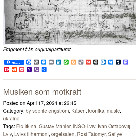
Fragment från originalpartituret
.
Facebook
WordPress
Messenger
Email
LinkedIn
WhatsApp
Blogger
Copy
Gmail
Threads
Outlook.com
Bluesky
Tumblr
Mast
Share
Link
Pinterest
Reddit
Pocket
Yahoo
Viber
Share
Mail
Musiken som motkraft
Posted on April 17, 2024 at 22:45.
Category:
by sophie engström
,
Kåseri
,
krönika
,
music
,
ukraina
Tags:
Flo Itkina
,
Gustav Mahler
,
INSO-Lviv
,
Ivan Ostapovitj
,
Lviv
,
Lvivs filharmoni
,
orgelsalen
,
Rost Tatomyr
,
Safiye