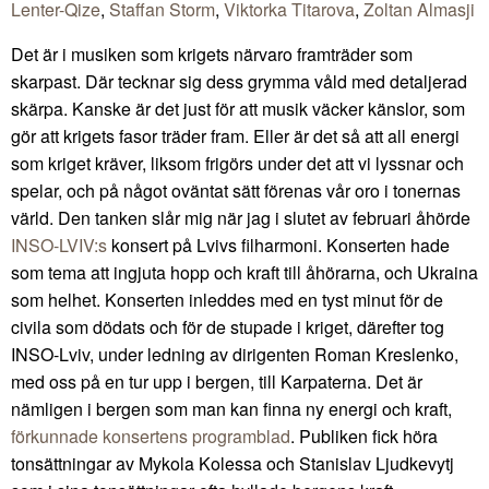
Lenter-Qize
,
Staffan Storm
,
Viktorka Titarova
,
Zoltan Almasji
Det är i musiken som krigets närvaro framträder som
skarpast. Där tecknar sig dess grymma våld med detaljerad
skärpa. Kanske är det just för att musik väcker känslor, som
gör att krigets fasor träder fram. Eller är det så att all energi
som kriget kräver, liksom frigörs under det att vi lyssnar och
spelar, och på något oväntat sätt förenas vår oro i tonernas
värld. Den tanken slår mig när jag i slutet av februari åhörde
INSO-LVIV:s
konsert på Lvivs filharmoni. Konserten hade
som tema att ingjuta hopp och kraft till åhörarna, och Ukraina
som helhet. Konserten inleddes med en tyst minut för de
civila som dödats och för de stupade i kriget, därefter tog
INSO-Lviv, under ledning av dirigenten Roman Kreslenko,
med oss på en tur upp i bergen, till Karpaterna. Det är
nämligen i bergen som man kan finna ny energi och kraft,
förkunnade konsertens programblad
. Publiken fick höra
tonsättningar av Mykola Kolessa och Stanislav Ljudkevytj