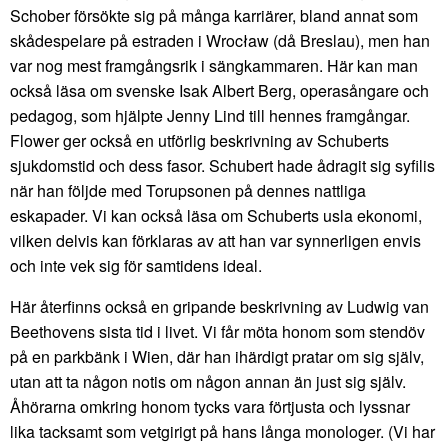
Schober försökte sig på många karriärer, bland annat som
skådespelare på estraden i Wrocław (då Breslau), men han
var nog mest framgångsrik i sängkammaren. Här kan man
också läsa om svenske Isak Albert Berg, operasångare och
pedagog, som hjälpte Jenny Lind till hennes framgångar.
Flower ger också en utförlig beskrivning av Schuberts
sjukdomstid och dess fasor. Schubert hade ådragit sig syfilis
när han följde med Torupsonen på dennes nattliga
eskapader. Vi kan också läsa om Schuberts usla ekonomi,
vilken delvis kan förklaras av att han var synnerligen envis
och inte vek sig för samtidens ideal.
Här återfinns också en gripande beskrivning av Ludwig van
Beethovens sista tid i livet. Vi får möta honom som stendöv
på en parkbänk i Wien, där han ihärdigt pratar om sig själv,
utan att ta någon notis om någon annan än just sig själv.
Åhörarna omkring honom tycks vara förtjusta och lyssnar
lika tacksamt som vetgirigt på hans långa monologer. (Vi har