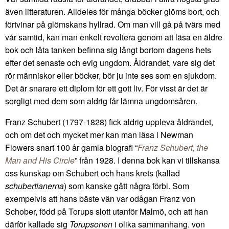
även litteraturen. Alldeles för många böcker glöms bort, och
förtvinar på glömskans hyllrad. Om man vill gå på tvärs med
vår samtid, kan man enkelt revoltera genom att läsa en äldre
bok och låta tanken befinna sig långt bortom dagens hets
efter det senaste och evig ungdom. Åldrandet, vare sig det
rör människor eller böcker, bör ju inte ses som en sjukdom.
Det är snarare ett diplom för ett gott liv. För visst är det är
sorgligt med dem som aldrig får lämna ungdomsåren.
Franz Schubert (1797-1828) fick aldrig uppleva åldrandet,
och om det och mycket mer kan man läsa i Newman
Flowers snart 100 år gamla biografi “
Franz Schubert, the
Man and His Circle
” från 1928. I denna bok kan vi tillskansa
oss kunskap om Schubert och hans krets (kallad
schubertianerna
) som kanske gått några förbi. Som
exempelvis att hans bäste vän var odågan Franz von
Schober, född på Torups slott utanför Malmö, och att han
därför kallade sig
Torupsonen
i olika sammanhang. von