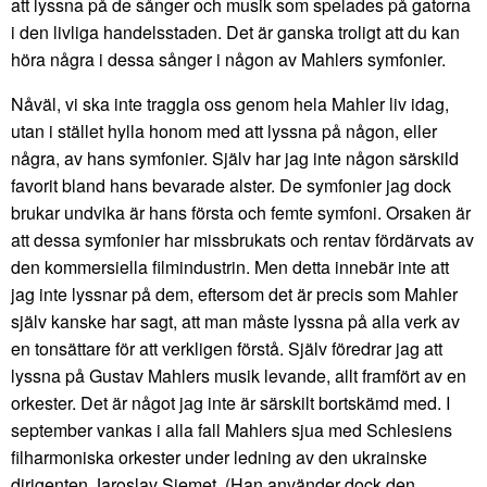
att lyssna på de sånger och musik som spelades på gatorna
i den livliga handelsstaden. Det är ganska troligt att du kan
höra några i dessa sånger i någon av Mahlers symfonier.
Nåväl, vi ska inte traggla oss genom hela Mahler liv idag,
utan i stället hylla honom med att lyssna på någon, eller
några, av hans symfonier. Själv har jag inte någon särskild
favorit bland hans bevarade alster. De symfonier jag dock
brukar undvika är hans första och femte symfoni. Orsaken är
att dessa symfonier har missbrukats och rentav fördärvats av
den kommersiella filmindustrin. Men detta innebär inte att
jag inte lyssnar på dem, eftersom det är precis som Mahler
själv kanske har sagt, att man måste lyssna på alla verk av
en tonsättare för att verkligen förstå. Själv föredrar jag att
lyssna på Gustav Mahlers musik levande, allt framfört av en
orkester. Det är något jag inte är särskilt bortskämd med. I
september vankas i alla fall Mahlers sjua med Schlesiens
filharmoniska orkester under ledning av den ukrainske
dirigenten Jaroslav Sjemet. (Han använder dock den