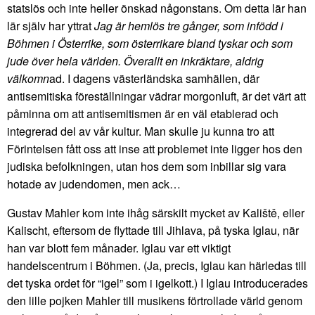
statslös och inte heller önskad någonstans. Om detta lär han
lär själv har yttrat
Jag är hemlös tre gånger, som infödd i
Böhmen i Österrike, som österrikare bland tyskar och som
jude över hela världen. Överallt en inkräktare, aldrig
välkomn
ad. I dagens västerländska samhällen, där
antisemitiska föreställningar vädrar morgonluft, är det värt att
påminna om att antisemitismen är en väl etablerad och
integrerad del av vår kultur. Man skulle ju kunna tro att
Förintelsen fått oss att inse att problemet inte ligger hos den
judiska befolkningen, utan hos dem som inbillar sig vara
hotade av judendomen, men ack…
Gustav Mahler kom inte ihåg särskilt mycket av Kaliště, eller
Kalischt, eftersom de flyttade till Jihlava, på tyska Iglau, när
han var blott fem månader. Iglau var ett viktigt
handelscentrum i Böhmen. (Ja, precis, Iglau kan härledas till
det tyska ordet för “igel” som i igelkott.) I Iglau introducerades
den lille pojken Mahler till musikens förtrollade värld genom