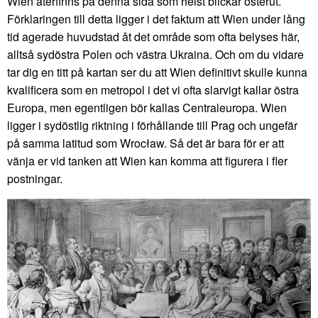
Wien återfinns på denna sida som helst blickar österut.
Förklaringen till detta ligger i det faktum att Wien under lång
tid agerade huvudstad åt det område som ofta belyses här,
alltså sydöstra Polen och västra Ukraina. Och om du vidare
tar dig en titt på kartan ser du att Wien definitivt skulle kunna
kvalificera som en metropol i det vi ofta slarvigt kallar östra
Europa, men egentligen bör kallas Centraleuropa. Wien
ligger i sydöstlig riktning i förhållande till Prag och ungefär
på samma latitud som Wrocław. Så det är bara för er att
vänja er vid tanken att Wien kan komma att figurera i fler
postningar.