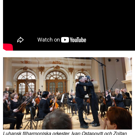
Luhansk filharmoniska orkester, Ivan Ostapovitj och Zoltan