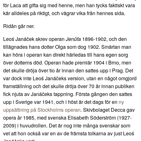
för Laca att gifta sig med henne, men han tycks faktiskt vara
kär alldeles på riktigt, och vägrar vika från hennes sida.
Ridån går ner.
Leoś Janáček skrev operan
Jenůfa
1896-1902, och den
tillägnades hans dotter Olga som dog 1902. Smärtan man
kan höra i operan kan direkt härledas till hans egen sorg
över dotterns död. Operan hade premiär 1904 i Brno, men
det skulle dröja över tio år innan den sattes upp i Prag. Det
var dock inte Leoś Janáčeks version, utan en något omgjord
framställning och det skulle dröja över 70 år innan publiken
fick njuta av Janáčeks tappning. Första gången den sattes
upp i Sverige var 1941, och i höst är det dags för en
ny
uppsättning på Stockholms operan
. Skivbolaget Decca gav
opera år 1985, med svenska Elisabeth Söderström (1927-
2009) i huvudrollen. Det är nog inte många svenskar som
vet att hon också var en av de främsta tolkarna av just Leoś