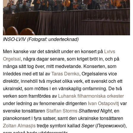
INSO-LVIV (Fotograf: undertecknad)
Men kanske var det särskilt under en konsert på
Lvivs
Orgelsal
, några dagar senare, som kriget bröt in, och på
många sätt tog över, mitt medvetande. Konserten, som
inleddes med ett tal av
Taras Demko
, Orgelsalens vice
direktör, innehöll två mycket olika verk, ett svenskt och ett
ukrainskt, som möttes i en vänskaplig omfamning. De två
verken som framfördes av
Luhansk filharmoniska orkester
under ledning av fenomenale dirigenten
Ivan Ostapovitj
var
svenske tonsättaren
Staffan Storms
Shattered Night
, en
pianokonsert i fyra satser, samt den ukrainske tonsättaren
Zoltan Almasjis
tredje symfoni kallad
Seger
(
Переможної
),
som också hade världspremiär.