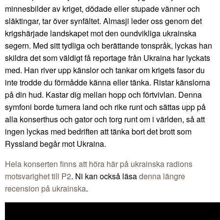
minnesbilder av kriget, dödade eller stupade vänner och
släktingar, tar över synfältet. Almasji leder oss genom det
krigshärjade landskapet mot den oundvikliga ukrainska
segern. Med sitt tydliga och berättande tonspråk, lyckas han
skildra det som väldigt få reportage från Ukraina har lyckats
med. Han river upp känslor och tankar om krigets fasor du
inte trodde du förmådde känna eller tänka. Ristar känslorna
på din hud. Kastar dig mellan hopp och förtvivlan. Denna
symfoni borde turnera land och rike runt och sättas upp på
alla konserthus och gator och torg runt om i världen, så att
ingen lyckas med bedriften att tänka bort det brott som
Ryssland begår mot Ukraina.
Hela konserten finns att höra här på ukrainska radions
motsvarighet till P2
. Ni kan också läsa
denna längre
recension på ukrainska
.