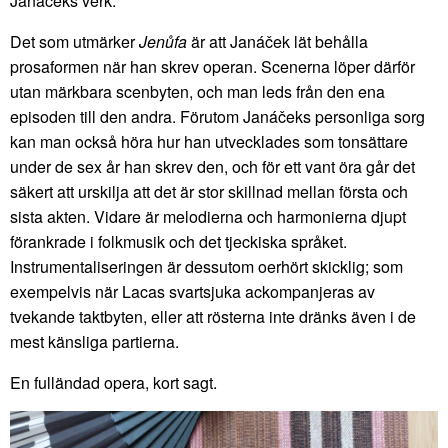
Janáčeks verk.
Det som utmärker
Jenůfa
är att Janáček lät behålla
prosaformen när han skrev operan. Scenerna löper därför
utan märkbara scenbyten, och man leds från den ena
episoden till den andra. Förutom Janáčeks personliga sorg
kan man också höra hur han utvecklades som tonsättare
under de sex år han skrev den, och för ett vant öra går det
säkert att urskilja att det är stor skillnad mellan första och
sista akten. Vidare är melodierna och harmonierna djupt
förankrade i folkmusik och det tjeckiska språket.
Instrumentaliseringen är dessutom oerhört skicklig; som
exempelvis när Lacas svartsjuka ackompanjeras av
tvekande taktbyten, eller att rösterna inte dränks även i de
mest känsliga partierna.
En fulländad opera, kort sagt.