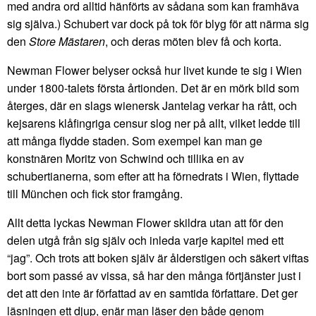
med andra ord alltid hänförts av sådana som kan framhäva
sig själva.) Schubert var dock på tok för blyg för att närma sig
den
Store Mästaren
, och deras möten blev få och korta.
Newman Flower belyser också hur livet kunde te sig i Wien
under 1800-talets första årtionden. Det är en mörk bild som
återges, där en slags wienersk Jantelag verkar ha rått, och
kejsarens klåfingriga censur slog ner på allt, vilket ledde till
att många flydde staden. Som exempel kan man ge
konstnären Moritz von Schwind och tillika en av
schubertianerna, som efter att ha förnedrats i Wien, flyttade
till München och fick stor framgång.
Allt detta lyckas Newman Flower skildra utan att för den
delen utgå från sig själv och inleda varje kapitel med ett
“jag”. Och trots att boken själv är ålderstigen och säkert viftas
bort som passé av vissa, så har den många förtjänster just i
det att den inte är författad av en samtida författare. Det ger
läsningen ett djup, enär man läser den både genom