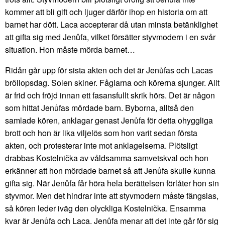
kommer att bli gift och ljuger därför ihop en historia om att
barnet har dött. Laca accepterar då utan minsta betänklighet
att gifta sig med Jenůfa, vilket försätter styvmodern i en svår
situation. Hon måste mörda barnet…
Ridån går upp för sista akten och det är Jenůfas och Lacas
bröllopsdag. Solen skiner. Fåglarna och körerna sjunger. Allt
är frid och fröjd innan ett fasansfullt skrik hörs. Det är någon
som hittat Jenůfas mördade barn. Byborna, alltså den
samlade kören, anklagar genast Jenůfa för detta ohyggliga
brott och hon är lika viljelös som hon varit sedan första
akten, och protesterar inte mot anklagelserna. Plötsligt
drabbas Kostelnička av våldsamma samvetskval och hon
erkänner att hon mördade barnet så att Jenůfa skulle kunna
gifta sig. När Jenůfa får höra hela berättelsen förlåter hon sin
styvmor. Men det hindrar inte att styvmodern måste fängslas,
så kören leder iväg den olyckliga Kostelnička. Ensamma
kvar är Jenůfa och Laca. Jenůfa menar att det inte går för sig