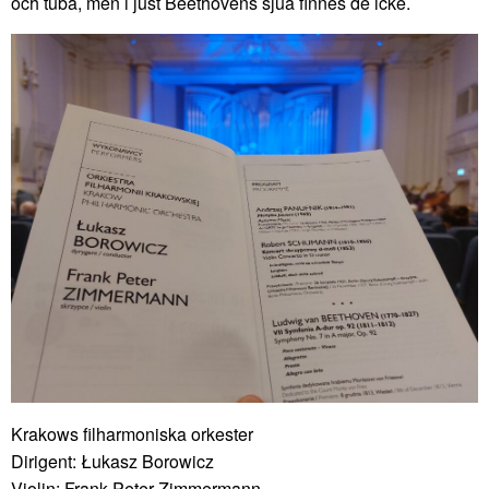
och tuba, men i just Beethovens sjua finnes de icke.
Krakows filharmoniska orkester
Dirigent: Łukasz Borowicz
Violin: Frank Peter Zimmermann