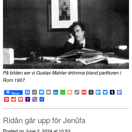
På bilden ser vi Gustav Mahler drömma bland partituren i
Rom 1907
.
Facebook
WordPress
Messenger
Email
LinkedIn
WhatsApp
Blogger
Copy
Gmail
Threads
Outlook.com
Bluesky
Tumblr
Mast
Share
Link
Pinterest
Reddit
Pocket
Yahoo
Viber
Share
Mail
Ridån går upp för Jenůfa
Posted on June 2, 2024 at 10:52.