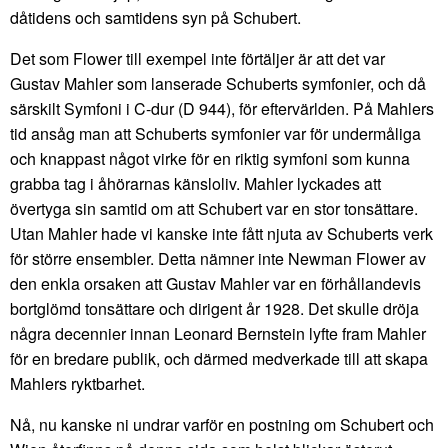
dåtidens och samtidens syn på Schubert.
Det som Flower till exempel inte förtäljer är att det var
Gustav Mahler som lanserade Schuberts symfonier, och då
särskilt Symfoni i C-dur (D 944), för eftervärlden. På Mahlers
tid ansåg man att Schuberts symfonier var för undermåliga
och knappast något virke för en riktig symfoni som kunna
grabba tag i åhörarnas känsloliv. Mahler lyckades att
övertyga sin samtid om att Schubert var en stor tonsättare.
Utan Mahler hade vi kanske inte fått njuta av Schuberts verk
för större ensembler. Detta nämner inte Newman Flower av
den enkla orsaken att Gustav Mahler var en förhållandevis
bortglömd tonsättare och dirigent år 1928. Det skulle dröja
några decennier innan Leonard Bernstein lyfte fram Mahler
för en bredare publik, och därmed medverkade till att skapa
Mahlers ryktbarhet.
Nå, nu kanske ni undrar varför en postning om Schubert och