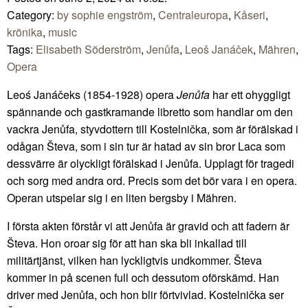
Category:
by sophie engström
,
Centraleuropa
,
Kåseri
,
krönika
,
music
Tags:
Elisabeth Söderström
,
Jenůfa
,
Leoš Janáček
,
Mähren
,
Opera
Leoś Janáčeks (1854-1928) opera
Jenůfa
har ett ohyggligt
spännande och gastkramande libretto som handlar om den
vackra Jenůfa, styvdottern till Kostelnička, som är förälskad i
odågan Števa, som i sin tur är hatad av sin bror Laca som
dessvärre är olyckligt förälskad i Jenůfa. Upplagt för tragedi
och sorg med andra ord. Precis som det bör vara i en opera.
Operan utspelar sig i en liten bergsby i Mähren.
I första akten förstår vi att Jenůfa är gravid och att fadern är
Števa. Hon oroar sig för att han ska bli inkallad till
militärtjänst, vilken han lyckligtvis undkommer. Števa
kommer in på scenen full och dessutom oförskämd. Han
driver med Jenůfa, och hon blir förtvivlad. Kostelnička ser