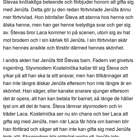
Števas knölaktiga beteende och förbjuder honom att gifta sig
med Jenůfa. Detta gör ju den redan förtvivlade Jenůfa ännu
mer förtvivlad. Hon bönfaller Števa att stanna hos henne och
älska henne, men han ger henne tvetydiga svar och ger sig
av. Števas bror Laca kommer in på scenen, utom sig av hat
mot brodern och i sin kärlek till Jenůfa. I sin förtvivlan skär
han hennes ansikte och förstör därmed hennes skönhet.
I andra akten har Jenůfa fött Števas barn. Fadern vet givetvis
ingenting. Styvmodern Kostelnička kallar till sig Števa och
yrkar på att han ska ta sitt ansvar, men han tillkännager att
han inte längre älskar Jenůfa eftersom hon inte längre är en
skönhet. Han säger, eller kanske snarare sjunger eftersom
det är opera, att han kan betala för barnet, så länge de håller
tyst om att det är hans. Števa lämnar styvmodern och in
träder Laca. Kostelnička ser nu sin chans och ber Laca att
gifta sig med Jenůfa, men när Laca får höra om barnen blir
han förfärad och säger att han inte kan gifta sig med Jenůfa
trots allt. Styvmodern blir plötsligt orolig stt Jenůfa inte