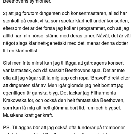
Beethovens symfonier.
2) att jag förutom dirigenten och konsertmästaren, alltid har
stenkoll på exakt vilka som spelar klarinett under konserten,
eftersom det är det första jag kollar i programmet, och att jag
alltid har min hörsel stämd med deras toner. Nåväl, det är väl
något slags klarinett-genetiskt med det, menar denna dotter
till en klarinettist.
Sist men inte minst kan jag tillägga att gårdagens konsert
var fantastisk, och då särskilt Beethovens sjua. Det är inte
ofta att jag vågar ställa mig upp och ropa “Bravo!” direkt efter
att dirigenten slår av. Men igår glömde jag helt bort att jag
egentligen är ganska blyg. Det tackar jag Filharmonia
Krakowska för, och också den helt fantastiska Beethoven,
som kan få mig att helt glömma bort tid, rum och blygsel.
Musikens kraft ger kraft.
PS. Tilläggas bör att jag också ofta funderar på tromboner