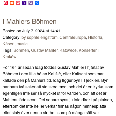
Link
Pinterest
Reddit
Pocket
Yahoo
Viber
Share
Mail
I Mahlers Böhmen
Posted on July 7, 2024 at 14:41.
Category:
by sophie engström
,
Centraleuropa
,
Historia
,
Kåseri
,
music
Tags:
Böhmen
,
Gustav Mahler
,
Katowice
,
Konserter i
Kraków
För 164 år sedan idag föddes Gustav Mahler i hjärtat av
Böhmen i den lilla hålan Kaliště, eller Kalischt som man
kallade den på Mahlers tid. Idag ligger byn i Tjeckien. Byn
har bara två saker att stoltsera med, och det är en kyrka, som
egentligen inte ser så mycket ut för världen, och att det är
Mahlers födelseort. Det senare syns ju inte direkt på platsen,
eftersom det inte heller verkar finnas någon minnesplatta
eller staty över denna storhet, som på många sätt var