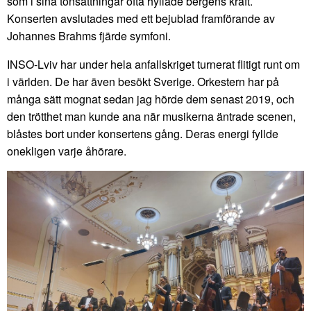
som i sina tonsättningar ofta hyllade bergens kraft.
Konserten avslutades med ett bejublad framförande av
Johannes Brahms fjärde symfoni.
INSO-Lviv har under hela anfallskriget turnerat flitigt runt om
i världen. De har även besökt Sverige. Orkestern har på
många sätt mognat sedan jag hörde dem senast 2019, och
den trötthet man kunde ana när musikerna äntrade scenen,
blåstes bort under konsertens gång. Deras energi fyllde
onekligen varje åhörare.