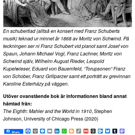
En schubertiad (alltså en konsert med Franz Schuberts
musik) teknad ur minnet år 1868 av Moritz von Schwind. På
teckningen ser ni Franz Schubert vid pianot samt Josef von
Spaun, Johann Michael Vogl, Franz Lachner, Moritz von
Schwind själv, Wilhelm August Rieder, Leopold
Kupelwieser, Eduard von Bauernfeld, “Torupsonen” Franz
von Schober, Franz Grillparzer samt ett porträtt av grevinnan
Karoline Esterházy på väggen
.
Utöver ovanstående bok är informationen bland annat
hämtad från:
The Eighth: Mahler and the World in 1910
, Stephen
Johnson, University of Chicago Press (2020)
Facebook
WordPress
Messenger
Email
LinkedIn
WhatsApp
Blogger
Copy
Gmail
Threads
Outlook.com
Bluesky
Tumblr
Mast
Share