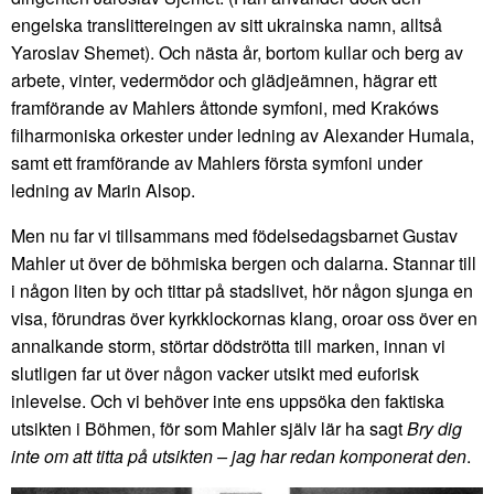
engelska translittereingen av sitt ukrainska namn, alltså
Yaroslav Shemet). Och nästa år, bortom kullar och berg av
arbete, vinter, vedermödor och glädjeämnen, hägrar ett
framförande av Mahlers åttonde symfoni, med Krakóws
filharmoniska orkester under ledning av Alexander Humala,
samt ett framförande av Mahlers första symfoni under
ledning av Marin Alsop.
Men nu far vi tillsammans med födelsedagsbarnet Gustav
Mahler ut över de böhmiska bergen och dalarna. Stannar till
i någon liten by och tittar på stadslivet, hör någon sjunga en
visa, förundras över kyrkklockornas klang, oroar oss över en
annalkande storm, störtar dödströtta till marken, innan vi
slutligen far ut över någon vacker utsikt med euforisk
inlevelse. Och vi behöver inte ens uppsöka den faktiska
utsikten i Böhmen, för som Mahler själv lär ha sagt
Bry dig
inte om att titta på utsikten – jag har redan komponerat den
.