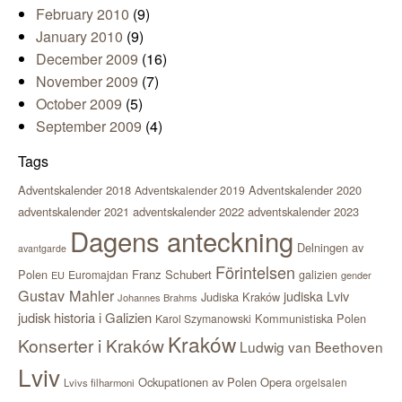
February 2010
(9)
January 2010
(9)
December 2009
(16)
November 2009
(7)
October 2009
(5)
September 2009
(4)
Tags
Adventskalender 2018
Adventskalender 2020
Adventskalender 2019
adventskalender 2021
adventskalender 2022
adventskalender 2023
Dagens anteckning
Delningen av
avantgarde
Förintelsen
Polen
Franz Schubert
Euromajdan
galizien
EU
gender
Gustav Mahler
judiska Lviv
Judiska Kraków
Johannes Brahms
judisk historia i Galizien
Kommunistiska Polen
Karol Szymanowski
Kraków
Konserter i Kraków
Ludwig van Beethoven
Lviv
Ockupationen av Polen
Opera
orgelsalen
Lvivs filharmoni