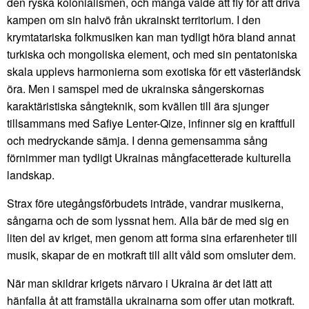
den ryska kolonialismen, och många valde att fly för att driva
kampen om sin halvö från ukrainskt territorium. I den
krymtatariska folkmusiken kan man tydligt höra bland annat
turkiska och mongoliska element, och med sin pentatoniska
skala upplevs harmonierna som exotiska för ett västerländsk
öra. Men i samspel med de ukrainska sångerskornas
karaktäristiska sångteknik, som kvällen till ära sjunger
tillsammans med Safiye Lenter-Qize, infinner sig en kraftfull
och medryckande sämja. I denna gemensamma sång
förnimmer man tydligt Ukrainas mångfacetterade kulturella
landskap.
Strax före utegångsförbudets inträde, vandrar musikerna,
sångarna och de som lyssnat hem. Alla bär de med sig en
liten del av kriget, men genom att forma sina erfarenheter till
musik, skapar de en motkraft till allt våld som omsluter dem.
När man skildrar krigets närvaro i Ukraina är det lätt att
hänfalla åt att framställa ukrainarna som offer utan motkraft.