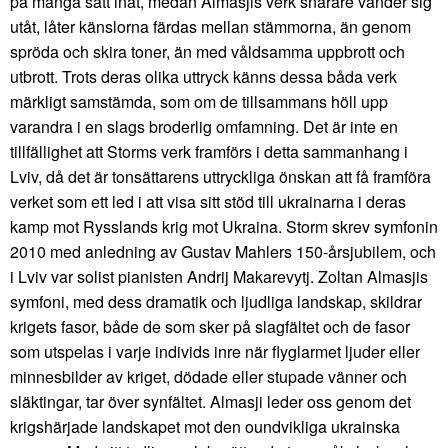
på många sätt inåt, medan Almasjis verk snarare vänder sig
utåt, låter känslorna färdas mellan stämmorna, än genom
spröda och skira toner, än med våldsamma uppbrott och
utbrott. Trots deras olika uttryck känns dessa båda verk
märkligt samstämda, som om de tillsammans höll upp
varandra i en slags broderlig omfamning. Det är inte en
tillfällighet att Storms verk framförs i detta sammanhang i
Lviv, då det är tonsättarens uttryckliga önskan att få framföra
verket som ett led i att visa sitt stöd till ukrainarna i deras
kamp mot Rysslands krig mot Ukraina. Storm skrev symfonin
2010 med anledning av Gustav Mahlers 150-årsjubilem, och
i Lviv var solist pianisten Andrij Makarevytj. Zoltan Almasjis
symfoni, med dess dramatik och ljudliga landskap, skildrar
krigets fasor, både de som sker på slagfältet och de fasor
som utspelas i varje individs inre när flyglarmet ljuder eller
minnesbilder av kriget, dödade eller stupade vänner och
släktingar, tar över synfältet. Almasji leder oss genom det
krigshärjade landskapet mot den oundvikliga ukrainska