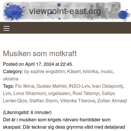
viewpoint-east.org
Musiken som motkraft
Posted on April 17, 2024 at 22:45.
Category:
by sophie engström
,
Kåseri
,
krönika
,
music
,
ukraina
Tags:
Flo Itkina
,
Gustav Mahler
,
INSO-Lviv
,
Ivan Ostapovitj
,
Lviv
,
Lvivs filharmoni
,
orgelsalen
,
Rost Tatomyr
,
Safiye
Lenter-Qize
,
Staffan Storm
,
Viktorka Titarova
,
Zoltan Almasji
(Läsningstid:
6
minuter)
Det är i musiken som krigets närvaro framträder som
skarpast. Där tecknar sig dess grymma våld med detaljerad