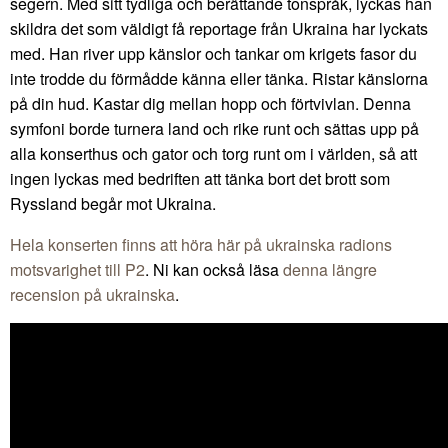
segern. Med sitt tydliga och berättande tonspråk, lyckas han
skildra det som väldigt få reportage från Ukraina har lyckats
med. Han river upp känslor och tankar om krigets fasor du
inte trodde du förmådde känna eller tänka. Ristar känslorna
på din hud. Kastar dig mellan hopp och förtvivlan. Denna
symfoni borde turnera land och rike runt och sättas upp på
alla konserthus och gator och torg runt om i världen, så att
ingen lyckas med bedriften att tänka bort det brott som
Ryssland begår mot Ukraina.
Hela konserten finns att höra här på ukrainska radions
motsvarighet till P2
. Ni kan också läsa
denna längre
recension på ukrainska
.