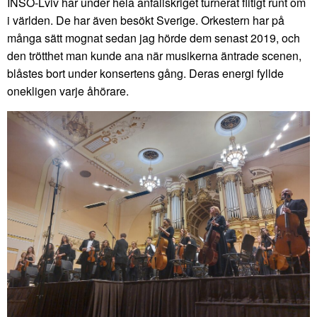
INSO-Lviv har under hela anfallskriget turnerat flitigt runt om
i världen. De har även besökt Sverige. Orkestern har på
många sätt mognat sedan jag hörde dem senast 2019, och
den trötthet man kunde ana när musikerna äntrade scenen,
blåstes bort under konsertens gång. Deras energi fyllde
onekligen varje åhörare.