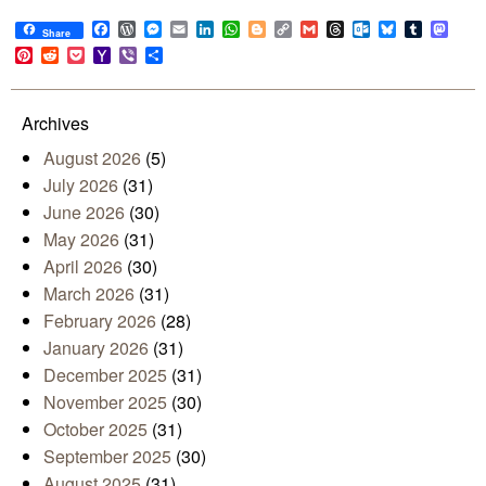
Facebook
WordPress
Messenger
Email
LinkedIn
WhatsApp
Blogger
Copy
Gmail
Threads
Outlook.com
Bluesky
Tumblr
Mast
Share
Link
Pinterest
Reddit
Pocket
Yahoo
Viber
Share
Mail
Archives
August 2026
(5)
July 2026
(31)
June 2026
(30)
May 2026
(31)
April 2026
(30)
March 2026
(31)
February 2026
(28)
January 2026
(31)
December 2025
(31)
November 2025
(30)
October 2025
(31)
September 2025
(30)
August 2025
(31)