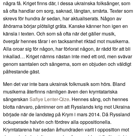
några få. Kriget finns där, i dessa ukrainska folksånger, som
så ofta handlar om sorg, saknad, längtan, smärta. Texter som
skrevs för hundra år sedan, har aktualiserats. Någon av
åhörarna börjar plötsligt gråta. Kanske känner hon igen en
känsla i texten. Och som så ofta när det gäller musik,
övergår hennes tårar i en tacksamhet riktad mot musikerna.
Alla oroar sig för någon, har förlorat någon, är rädd för att bli
inkallad… Kriget nämns nästan inte med ett ord, men svävar
genom samtalen och sångerna, som en objuden och väldigt
påfrestande gäst.
Men det var inte bara ukrainsk folkmusik som hörs. Bland
musikerna återfinns nämligen även den krymtatariska
sångerskan
Safiye Lenter-Qize
. Hennes sång, och hennes
blotta närvaro, påminner om att Rysslands krig mot Ukraina
började när de landsteg på Krym i mars 2014. Då Ryssland
ockuperade halvön och fördrev alla oppositionella.
Krymtatarena har sedan århundraden varit i opposition mot