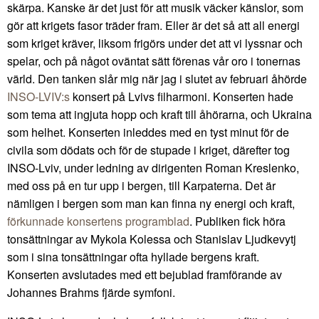
skärpa. Kanske är det just för att musik väcker känslor, som
gör att krigets fasor träder fram. Eller är det så att all energi
som kriget kräver, liksom frigörs under det att vi lyssnar och
spelar, och på något oväntat sätt förenas vår oro i tonernas
värld. Den tanken slår mig när jag i slutet av februari åhörde
INSO-LVIV:s
konsert på Lvivs filharmoni. Konserten hade
som tema att ingjuta hopp och kraft till åhörarna, och Ukraina
som helhet. Konserten inleddes med en tyst minut för de
civila som dödats och för de stupade i kriget, därefter tog
INSO-Lviv, under ledning av dirigenten Roman Kreslenko,
med oss på en tur upp i bergen, till Karpaterna. Det är
nämligen i bergen som man kan finna ny energi och kraft,
förkunnade konsertens programblad
. Publiken fick höra
tonsättningar av Mykola Kolessa och Stanislav Ljudkevytj
som i sina tonsättningar ofta hyllade bergens kraft.
Konserten avslutades med ett bejublad framförande av
Johannes Brahms fjärde symfoni.