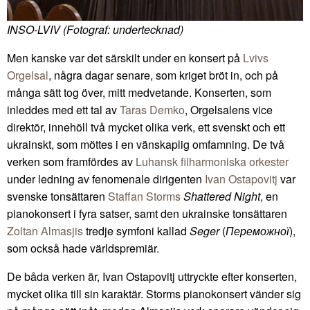
INSO-LVIV (Fotograf: undertecknad)
Men kanske var det särskilt under en konsert på
Lvivs
Orgelsal
, några dagar senare, som kriget bröt in, och på
många sätt tog över, mitt medvetande. Konserten, som
inleddes med ett tal av
Taras Demko
, Orgelsalens vice
direktör, innehöll två mycket olika verk, ett svenskt och ett
ukrainskt, som möttes i en vänskaplig omfamning. De två
verken som framfördes av
Luhansk filharmoniska orkester
under ledning av fenomenale dirigenten
Ivan Ostapovitj
var
svenske tonsättaren
Staffan Storms
Shattered Night
, en
pianokonsert i fyra satser, samt den ukrainske tonsättaren
Zoltan Almasjis
tredje symfoni kallad
Seger
(
Переможної
),
som också hade världspremiär.
De båda verken är, Ivan Ostapovitj uttryckte efter konserten,
mycket olika till sin karaktär. Storms pianokonsert vänder sig