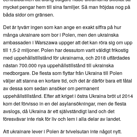
mycket pengar hem till sina familjer. Så man fröjdas nog på
båda sidor om gränsen.
Det är tyvärr ingen som kan ange en exakt siffra på hur
många ukrainare som bor i Polen, men den ukrainska
ambassaden i Warszawa uppger att det kan röra sig om upp
till 1,5-2 miljoner. Polen har dessutom varit väldigt frikostig
med uppehållstillstånd för ukrainarna, och 2018 utfärdades
nästan 700.000 nya uppehållstillstånd till ukrainska
medborgare. De flesta som flyttar från Ukraina till Polen
väljer att stanna en kortare tid, och det är därför bara ett fåtal
av dessa som sedan ansöker om permanent
uppehållstillstånd. Efter att kriget i östra Ukraina bröt ut 2014
kom det förvisso in en del asylansökningar, men de flesta
avslogs, då Ukraina är ett självständigt land och det
föresvävar inte risk för liv och lem i alla delar av landet.
Att ukrainare lever i Polen är tvivelsutan inte något nytt.