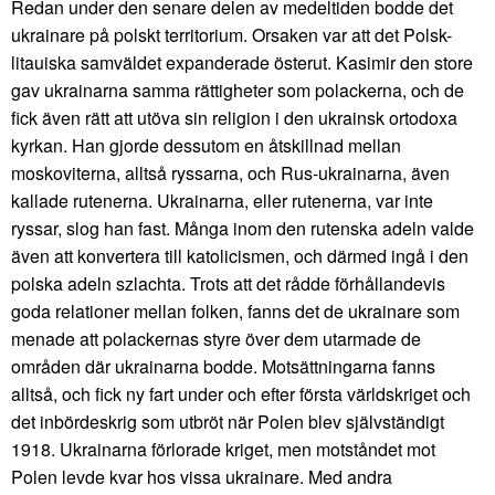
Redan under den senare delen av medeltiden bodde det
ukrainare på polskt territorium. Orsaken var att det Polsk-
litauiska samväldet expanderade österut. Kasimir den store
gav ukrainarna samma rättigheter som polackerna, och de
fick även rätt att utöva sin religion i den ukrainsk ortodoxa
kyrkan. Han gjorde dessutom en åtskillnad mellan
moskoviterna, alltså ryssarna, och Rus-ukrainarna, även
kallade rutenerna. Ukrainarna, eller rutenerna, var inte
ryssar, slog han fast. Många inom den rutenska adeln valde
även att konvertera till katolicismen, och därmed ingå i den
polska adeln szlachta. Trots att det rådde förhållandevis
goda relationer mellan folken, fanns det de ukrainare som
menade att polackernas styre över dem utarmade de
områden där ukrainarna bodde. Motsättningarna fanns
alltså, och fick ny fart under och efter första världskriget och
det inbördeskrig som utbröt när Polen blev självständigt
1918. Ukrainarna förlorade kriget, men motståndet mot
Polen levde kvar hos vissa ukrainare. Med andra