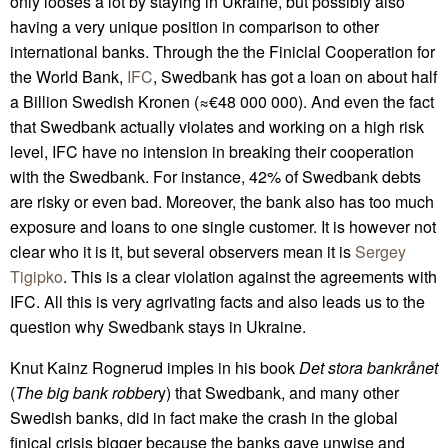
only looses a lot by staying in Ukraine, but possibly also
having a very unique position in comparison to other
international banks. Through the the Finicial Cooperation for
the World Bank,
IFC
, Swedbank has got a loan on about half
a Billion Swedish Kronen (≈€48 000 000). And even the fact
that Swedbank actually violates and working on a high risk
level, IFC have no intension in breaking their cooperation
with the Swedbank. For instance, 42% of Swedbank debts
are risky or even bad. Moreover, the bank also has too much
exposure and loans to one single customer. It is however not
clear who it is it, but several observers mean it is
Sergey
Tigipko
. This is a clear violation against the agreements with
IFC. All this is very agrivating facts and also leads us to the
question why Swedbank stays in Ukraine.
Knut Kainz Rognerud imples in his book
Det stora bankrånet
(
The big bank robber
y) that Swedbank, and many other
Swedish banks, did in fact make the crash in the global
finical crisis bigger because the banks gave unwise and