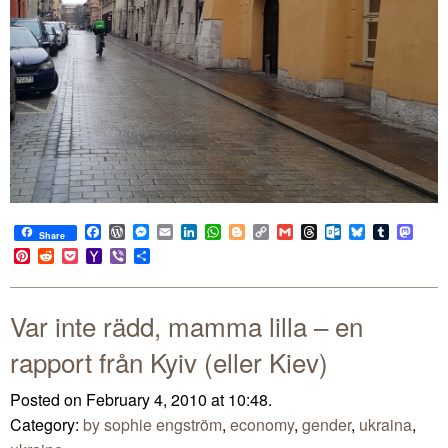
Facebook
WordPress
Messenger
Email
LinkedIn
WhatsApp
Blogger
Copy
Gmail
Threads
Outlook.com
Bluesky
Tumblr
Mast
Share
Link
Pinterest
Reddit
Pocket
Yahoo
Viber
Share
Mail
Var inte rädd, mamma lilla – en
rapport från Kyiv (eller Kiev)
Posted on February 4, 2010 at 10:48.
Category:
by sophie engström
,
economy
,
gender
,
ukraina
,