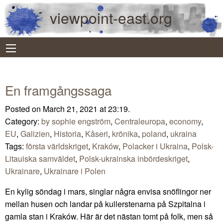
viewpoint-east.org
En framgångssaga
Posted on March 21, 2021 at 23:19.
Category:
by sophie engström
,
Centraleuropa
,
economy
,
EU
,
Galizien
,
Historia
,
Kåseri
,
krönika
,
poland
,
ukraina
Tags:
första världskriget
,
Kraków
,
Polacker i Ukraina
,
Polsk-
Litauiska samväldet
,
Polsk-ukrainska inbördeskriget
,
Ukrainare
,
Ukrainare i Polen
En kylig söndag i mars, singlar några envisa snöflingor ner
mellan husen och landar på kullerstenarna på Szpitalna i
gamla stan i Kraków. Här är det nästan tomt på folk, men så