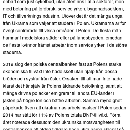
enbart som just cykelbud, utan återfinns i alla sektorer, men
med betoning på jordbruk, service yrken, byggnadssektorn,
IT och tillverkningsindustrin. Utöver det är det många unga
från Ukraina som väljer att studera i Polen. Ukrainarna är för
övrigt centrerade till vissa områden i Polen. De flesta män
hamnar i medelstora städer eller på landsbygden, emedan
de flesta kvinnor främst arbetar inom service yrken i de större
städerna.
2019 slog den polska centralbanken fast att Polens starka
ekonomiska tillväxt inte hade skett utan hjälp från dessa
bröder och systrar från öster. Orsaken till att man inte hade
klarat det här själv är Polens åldrande befolkning, samt att
många drivna polacker emigrerar till andra EU-länder i
jakten på högre lön och bättre arbeten. Samma myndighet
påpekade även att ukrainarnas arbetsinsatser i Polen sedan
2014 har stått för 11% av Polens totala BNP-tillväxt. Förra
året noterade dessutom den ukrainska motsvarigheten till
centralbanken att aldrig tidigare hade ukrainarna skickat så