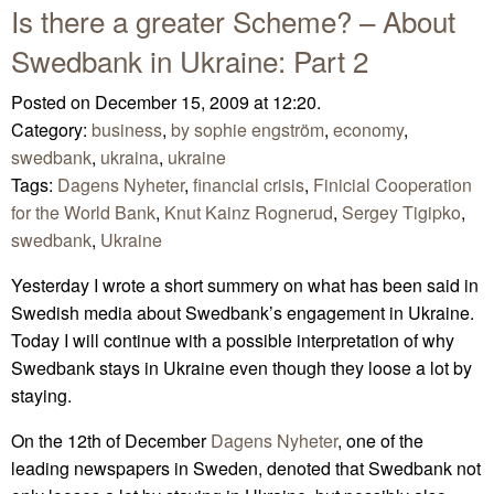
Is there a greater Scheme? – About
Swedbank in Ukraine: Part 2
Posted on December 15, 2009 at 12:20.
Category:
business
,
by sophie engström
,
economy
,
swedbank
,
ukraina
,
ukraine
Tags:
Dagens Nyheter
,
financial crisis
,
Finicial Cooperation
for the World Bank
,
Knut Kainz Rognerud
,
Sergey Tigipko
,
swedbank
,
Ukraine
Yesterday I wrote a short summery on what has been said in
Swedish media about Swedbank’s engagement in Ukraine.
Today I will continue with a possible interpretation of why
Swedbank stays in Ukraine even though they loose a lot by
staying.
On the 12th of December
Dagens Nyheter
, one of the
leading newspapers in Sweden, denoted that Swedbank not