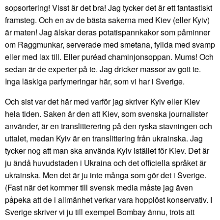
sopsortering! Visst är det bra! Jag tycker det är ett fantastiskt
framsteg. Och en av de bästa sakerna med Kiev (eller Kyiv)
är maten! Jag älskar deras potatispannkakor som påminner
om Raggmunkar, serverade med smetana, fyllda med svamp
eller med lax till. Eller puréad chaminjonsoppan. Mums! Och
sedan är de experter på te. Jag dricker massor av gott te.
Inga läskiga parfymeringar här, som vi har i Sverige.
Och sist var det här med varför jag skriver Kyiv eller Kiev
hela tiden. Saken är den att Kiev, som svenska journalister
använder, är en translitterering på den ryska stavningen och
uttalet, medan Kyiv är en translittering från ukrainska. Jag
tycker nog att man ska använda Kyiv istället för Kiev. Det är
ju ändå huvudstaden i Ukraina och det officiella språket är
ukrainska. Men det är ju inte många som gör det i Sverige.
(Fast när det kommer till svensk media måste jag även
påpeka att de i allmänhet verkar vara hopplöst konservativ. I
Sverige skriver vi ju till exempel Bombay ännu, trots att