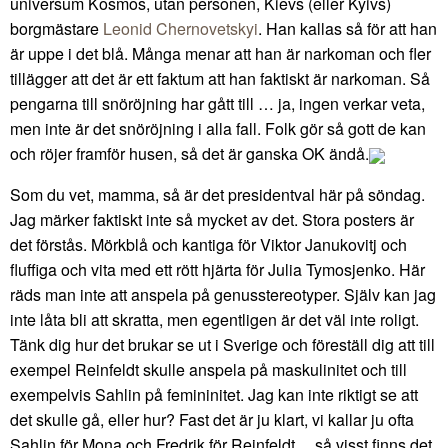
universum Kosmos, utan personen, Kievs (eller Kyivs)
borgmästare
Leonid Chernovetskyi
. Han kallas så för att han
är uppe i det blå. Många menar att han är narkoman och fler
tillägger att det är ett faktum att han faktiskt är narkoman. Så
pengarna till snöröjning har gått till … ja, ingen verkar veta,
men inte är det snöröjning i alla fall. Folk gör så gott de kan
och röjer framför husen, så det är ganska OK ändå.
Som du vet, mamma, så är det presidentval här på söndag.
Jag märker faktiskt inte så mycket av det. Stora posters är
det förstås. Mörkblå och kantiga för Viktor Janukovitj och
fluffiga och vita med ett rött hjärta för Julia Tymosjenko. Här
räds man inte att anspela på genusstereotyper. Själv kan jag
inte låta bli att skratta, men egentligen är det väl inte roligt.
Tänk dig hur det brukar se ut i Sverige och föreställ dig att till
exempel Reinfeldt skulle anspela på maskulinitet och till
exempelvis Sahlin på femininitet. Jag kan inte riktigt se att
det skulle gå, eller hur? Fast det är ju klart, vi kallar ju ofta
Sahlin för Mona och Fredrik för Reinfeldt… så visst finns det