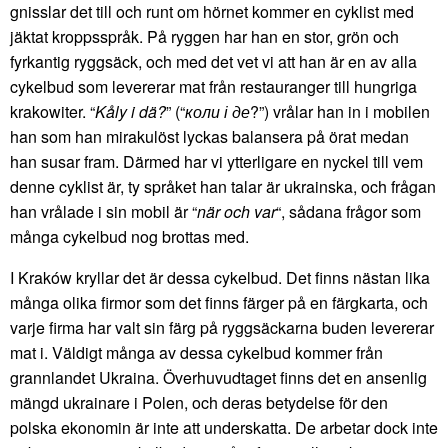
gnisslar det till och runt om hörnet kommer en cyklist med
jäktat kroppsspråk. På ryggen har han en stor, grön och
fyrkantig ryggsäck, och med det vet vi att han är en av alla
cykelbud som levererar mat från restauranger till hungriga
krakowiter. “
Kåly i dä?
” (“
коли і де
?”) vrålar han in i mobilen
han som han mirakulöst lyckas balansera på örat medan
han susar fram. Därmed har vi ytterligare en nyckel till vem
denne cyklist är, ty språket han talar är ukrainska, och frågan
han vrålade i sin mobil är “
när och var
“, sådana frågor som
många cykelbud nog brottas med.
I Kraków kryllar det är dessa cykelbud. Det finns nästan lika
många olika firmor som det finns färger på en färgkarta, och
varje firma har valt sin färg på ryggsäckarna buden levererar
mat i. Väldigt många av dessa cykelbud kommer från
grannlandet Ukraina. Överhuvudtaget finns det en ansenlig
mängd ukrainare i Polen, och deras betydelse för den
polska ekonomin är inte att underskatta. De arbetar dock inte