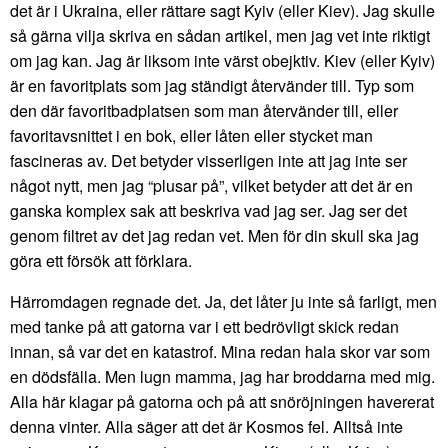
det är i Ukraina, eller rättare sagt Kyiv (eller Kiev). Jag skulle
så gärna vilja skriva en sådan artikel, men jag vet inte riktigt
om jag kan. Jag är liksom inte värst obejktiv. Kiev (eller Kyiv)
är en favoritplats som jag ständigt återvänder till. Typ som
den där favoritbadplatsen som man återvänder till, eller
favoritavsnittet i en bok, eller låten eller stycket man
fascineras av. Det betyder visserligen inte att jag inte ser
något nytt, men jag “plusar på”, vilket betyder att det är en
ganska komplex sak att beskriva vad jag ser. Jag ser det
genom filtret av det jag redan vet. Men för din skull ska jag
göra ett försök att förklara.
Härromdagen regnade det. Ja, det låter ju inte så farligt, men
med tanke på att gatorna var i ett bedrövligt skick redan
innan, så var det en katastrof. Mina redan hala skor var som
en dödsfälla. Men lugn mamma, jag har broddarna med mig.
Alla här klagar på gatorna och på att snöröjningen havererat
denna vinter. Alla säger att det är Kosmos fel. Alltså inte