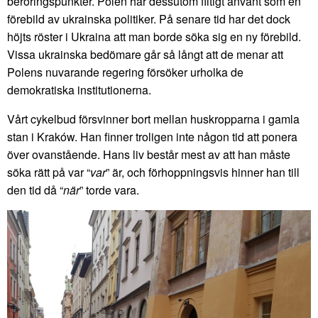
beröringspunkter. Polen har dessutom flitigt använt som en
förebild av ukrainska politiker. På senare tid har det dock
höjts röster i Ukraina att man borde söka sig en ny förebild.
Vissa ukrainska bedömare går så långt att de menar att
Polens nuvarande regering försöker urholka de
demokratiska institutionerna.
Vårt cykelbud försvinner bort mellan huskropparna i gamla
stan i Kraków. Han finner troligen inte någon tid att ponera
över ovanstående. Hans liv består mest av att han måste
söka rätt på var “
var
” är, och förhoppningsvis hinner han till
den tid då “
när
” torde vara.