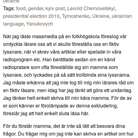
ukraine
Tags:
food
,
gender
,
kyiv post
,
Leonid Chernovetskyi
,
presidential election 2010
,
Tymoshenko
,
Ukraine
,
ukrainian
language
,
Yanukovych
När jag läste massmedia på en folkhögskola föreslog vår
omtyckta lärare oss att vi skulle föreställa oss en fiktiv
lyssnare, när vi skrev våra artiklar eller spelade in våra
radioprogram etc. Han berättade sedan om en känd
radiopratare som ofta föreställde sig sin mamma som
lyssnare, och lyckades på så sätt trollbinda sina lyssnarna.
Jag måste erkänna att jag inte tog till mig min lärares råd om
en fiktiv läsare, men idag har jag tänkt att göra ett undantag.
Jag tänker helt enkelt skriva till min kära mamma. För de av
er som känner er förolämpade av denna exkludering,
föreslår jag att helt enkelt sluta läsa här.
För du förstår mamma, det är inte så lätt att besvara dina
frågor. Du frågar mig om jag inte kan skriva en artikel om hur