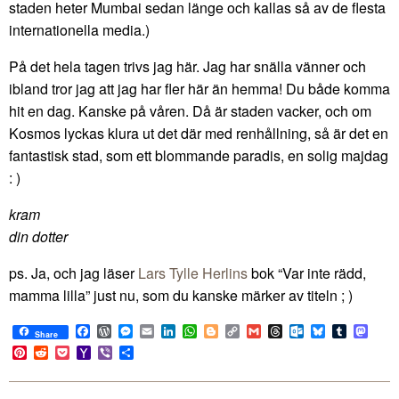
staden heter Mumbai sedan länge och kallas så av de flesta
internationella media.)
På det hela tagen trivs jag här. Jag har snälla vänner och
ibland tror jag att jag har fler här än hemma! Du både komma
hit en dag. Kanske på våren. Då är staden vacker, och om
Kosmos lyckas klura ut det där med renhållning, så är det en
fantastisk stad, som ett blommande paradis, en solig majdag
: )
kram
din dotter
ps. Ja, och jag läser
Lars Tylle Herlins
bok “Var inte rädd,
mamma lilla” just nu, som du kanske märker av titeln ; )
Facebook
WordPress
Messenger
Email
LinkedIn
WhatsApp
Blogger
Copy
Gmail
Threads
Outlook.com
Bluesky
Tumblr
Mast
Share
Link
Pinterest
Reddit
Pocket
Yahoo
Viber
Share
Mail