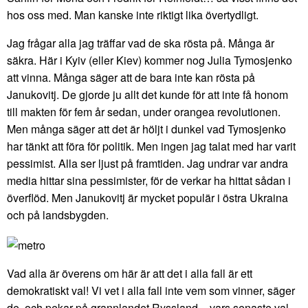
hos oss med. Man kanske inte riktigt lika övertydligt.
Jag frågar alla jag träffar vad de ska rösta på. Många är
säkra. Här i Kyiv (eller Kiev) kommer nog Julia Tymosjenko
att vinna. Många säger att de bara inte kan rösta på
Janukovitj. De gjorde ju allt det kunde för att inte få honom
till makten för fem år sedan, under orangea revolutionen.
Men många säger att det är höljt i dunkel vad Tymosjenko
har tänkt att föra för politik. Men ingen jag talat med har varit
pessimist. Alla ser ljust på framtiden. Jag undrar var andra
media hittar sina pessimister, för de verkar ha hittat sådan i
överflöd. Men Janukovitj är mycket populär i östra Ukraina
och på landsbygden.
Vad alla är överens om här är att det i alla fall är ett
demokratiskt val! Vi vet i alla fall inte vem som vinner, säger
de, och pekar på grannlandet Ryssland – vars senaste val