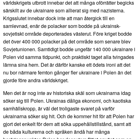
världskrigets utbrott innebar det att många oförrätter begicks
särskilt av de ukrainare som allierat sig med nazisterna.
Krigsslutet innebar dock inte att man återgick till en
samlevnad, enär de polacker som bodde på ukrainsk-
sovjetiskt område deporterades västerut. Före kriget bodde
det över 400 000 polacker på det område som senare blev
Sovjetunionen. Samtidigt bodde ungefär 140 000 ukrainare i
Polen vid samma tidpunkt, och praktiskt taget alla tvingades
lämna sina hem. Det är därför kanske ett ödets ironi att det
nu bor närmare femton gånger fler ukrainare i Polen än det
gjorde före andra världskriget.
Men det är nog inte av historiska skäl som ukrainarna idag
söker sig till Polen. Ukrainas dåliga ekonomi, och kaotiska
samhällskropp, är väl det troligaste svaret på varför
ukrainarna söker sig hit. Och de kommer hit för att Polen har
gjort det enkelt för dem att söka uppehållstillstånd, samt att
de båda kulturerna och språken ändå har många