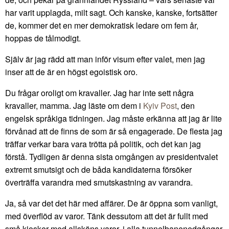
har varit upplagda, milt sagt. Och kanske, kanske, fortsätter
de, kommer det en mer demokratisk ledare om fem år,
hoppas de tålmodigt.
Själv är jag rädd att man inför visum efter valet, men jag
inser att de är en högst egoistisk oro.
Du frågar oroligt om kravaller. Jag har inte sett några
kravaller, mamma. Jag läste om dem i
Kyiv Post
, den
engelsk språkiga tidningen. Jag måste erkänna att jag är lite
förvånad att de finns de som är så engagerade. De flesta jag
träffar verkar bara vara trötta på politik, och det kan jag
förstå. Tydligen är denna sista omgången av presidentvalet
extremt smutsigt och de båda kandidaterna försöker
överträffa varandra med smutskastning av varandra.
Ja, så var det det här med affärer. De är öppna som vanligt,
med överflöd av varor. Tänk dessutom att det är fullt med
små kiosker med allsköns varor, i alla tunnelbanenedgångar,