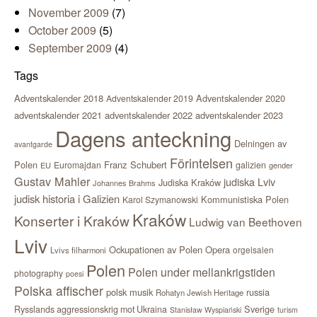
November 2009
(7)
October 2009
(5)
September 2009
(4)
Tags
Adventskalender 2018
Adventskalender 2020
Adventskalender 2019
adventskalender 2021
adventskalender 2022
adventskalender 2023
Dagens anteckning
Delningen av
avantgarde
Förintelsen
Polen
Franz Schubert
Euromajdan
galizien
EU
gender
Gustav Mahler
judiska Lviv
Judiska Kraków
Johannes Brahms
judisk historia i Galizien
Kommunistiska Polen
Karol Szymanowski
Kraków
Konserter i Kraków
Ludwig van Beethoven
Lviv
Ockupationen av Polen
Opera
orgelsalen
Lvivs filharmoni
Polen
Polen under mellankrigstiden
photography
poesi
Polska affischer
polsk musik
russia
Rohatyn Jewish Heritage
Sverige
Rysslands aggressionskrig mot Ukraina
Stanisław Wyspiański
turism