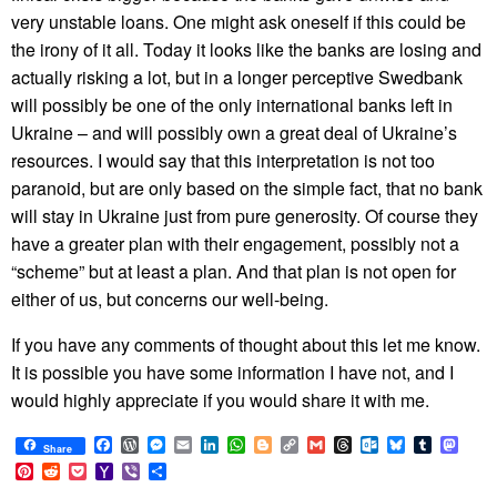
very unstable loans. One might ask oneself if this could be
the irony of it all. Today it looks like the banks are losing and
actually risking a lot, but in a longer perceptive Swedbank
will possibly be one of the only international banks left in
Ukraine – and will possibly own a great deal of Ukraine’s
resources. I would say that this interpretation is not too
paranoid, but are only based on the simple fact, that no bank
will stay in Ukraine just from pure generosity. Of course they
have a greater plan with their engagement, possibly not a
“scheme” but at least a plan. And that plan is not open for
either of us, but concerns our well-being.
If you have any comments of thought about this let me know.
It is possible you have some information I have not, and I
would highly appreciate if you would share it with me.
Facebook
WordPress
Messenger
Email
LinkedIn
WhatsApp
Blogger
Copy
Gmail
Threads
Outlook.com
Bluesky
Tumblr
Mast
Share
Link
Pinterest
Reddit
Pocket
Yahoo
Viber
Share
Mail