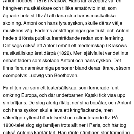
Antoni föddes i 1816 i Kraków. Hans far Grzegorz var en
hängiven musikälskare och tillika amatörviolinist, som
ägnade hela sitt liv åt att dana sina barns musikaliska
skolning. Antoni och hans fyra syskon, skulle därav välja
musikens väg. Faderns ansträngningar gav frukt, och Antoni
hade sitt första publika framträdande redan som femåring.
Det sägs också att Antoni erhöll ett medlemskap i Krakóws
musiksällskap året därpå (1822). Men självfallet var det inte
enbart fadern som skolade Antoni och hans syskon. Det
finns flera namnkunniga personer bland deras lärare, såsom
exempelvis Ludwig van Beethoven.
Familjen var som ett teatersällskap, som turnerade runt
omkring Europa, och där underbarnen Kątski fick visa upp
sin briljans. De slog aldrig riktigt ner sina bopålar, och Antoni
och hans syskon skulle leva ett kringflackande, men
säkerligen ytterst händelserikt och stimulerande liv. På
1830-talet slog sig familjen trots allt ner i Paris, och här tog
också Antonis karriär fart. Han rönte nämligen stor framgång