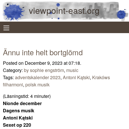
viewpoint-east.org
Ännu inte helt bortglömd
Posted on December 9, 2023 at 07:18.
Category:
by sophie engström
,
music
Tags:
adventskalender 2023
,
Antoni Kątski
,
Krakóws
filharmoni
,
polsk musik
(Läsningstid:
4
minuter)
Nionde december
Dagens musik
Antoni Kątski
Sexet op 220