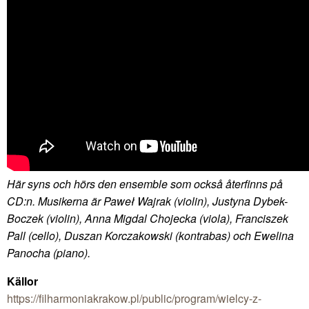
Här syns och hörs den ensemble som också återfinns på
CD:n. Musikerna är Paweł Wajrak (violin), Justyna Dybek-
Boczek (violin), Anna Migdal Chojecka (viola), Franciszek
Pall (cello), Duszan Korczakowski (kontrabas) och Ewelina
Panocha (piano).
Källor
https://filharmoniakrakow.pl/public/program/wielcy-z-