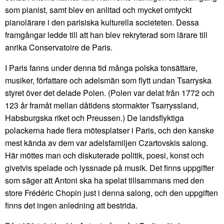
som pianist, samt blev en anlitad och mycket omtyckt
pianolärare i den parisiska kulturella societeten. Dessa
framgångar ledde till att han blev rekryterad som lärare till
anrika Conservatoire de Paris.
I Paris fanns under denna tid många polska tonsättare,
musiker, författare och adelsmän som flytt undan Tsarryska
styret över det delade Polen. (Polen var delat från 1772 och
123 år framåt mellan dåtidens stormakter Tsarryssland,
Habsburgska riket och Preussen.) De landsflyktiga
polackerna hade flera mötesplatser i Paris, och den kanske
mest kända av dem var adelsfamiljen Czartovskis salong.
Här möttes man och diskuterade politik, poesi, konst och
givetvis spelade och lyssnade på musik. Det finns uppgifter
som säger att Antoni ska ha spelat tillsammans med den
store Frédéric Chopin just i denna salong, och den uppgiften
finns det ingen anledning att bestrida.