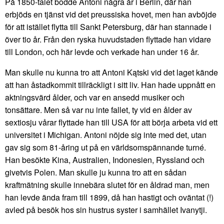
På 1850-talet bodde Antoni några år i Berlin, där han
erbjöds en tjänst vid det preussiska hovet, men han avböjde
för att istället flytta till Sankt Petersburg, där han stannade i
över tio år. Från den ryska huvudstaden flyttade han vidare
till London, och här levde och verkade han under 16 år.
Man skulle nu kunna tro att Antoni Kątski vid det laget kände
att han åstadkommit tillräckligt i sitt liv. Han hade uppnått en
aktningsvärd ålder, och var en ansedd musiker och
tonsättare. Men så var nu inte fallet, ty vid en ålder av
sextiosju vårar flyttade han till USA för att börja arbeta vid ett
universitet i Michigan. Antoni nöjde sig inte med det, utan
gav sig som 81-åring ut på en världsomspännande turné.
Han besökte Kina, Australien, Indonesien, Ryssland och
givetvis Polen. Man skulle ju kunna tro att en sådan
kraftmätning skulle innebära slutet för en åldrad man, men
han levde ända fram till 1899, då han hastigt och oväntat (!)
avled på besök hos sin hustrus syster i samhället Ivanytji.