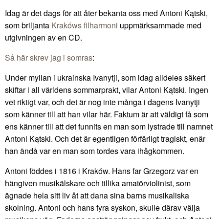
Idag är det dags för att åter bekanta oss med Antoni Kątski,
som briljanta
Krakóws filharmoni
uppmärksammade med
utgivningen av en CD.
Så här skrev jag i somras
:
Under myllan i ukrainska Ivanytji, som idag alldeles säkert
skiftar i all världens sommarprakt, vilar Antoni Kątski. Ingen
vet riktigt var, och det är nog inte många i dagens Ivanytji
som känner till att han vilar här. Faktum är att väldigt få som
ens känner till att det funnits en man som lystrade till namnet
Antoni Kątski. Och det är egentligen förfärligt tragiskt, enär
han ändå var en man som tordes vara ihågkommen.
Antoni föddes i 1816 i Kraków. Hans far Grzegorz var en
hängiven musikälskare och tillika amatörviolinist, som
ägnade hela sitt liv åt att dana sina barns musikaliska
skolning. Antoni och hans fyra syskon, skulle därav välja