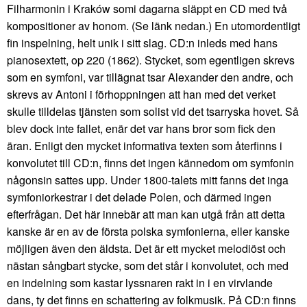
Filharmonin i Kraków somi dagarna släppt en CD med två
kompositioner av honom. (Se länk nedan.) En utomordentligt
fin inspelning, helt unik i sitt slag. CD:n inleds med hans
pianosextett, op 220 (1862). Stycket, som egentligen skrevs
som en symfoni, var tillägnat tsar Alexander den andre, och
skrevs av Antoni i förhoppningen att han med det verket
skulle tilldelas tjänsten som solist vid det tsarryska hovet. Så
blev dock inte fallet, enär det var hans bror som fick den
äran. Enligt den mycket informativa texten som återfinns i
konvolutet till CD:n, finns det ingen kännedom om symfonin
någonsin sattes upp. Under 1800-talets mitt fanns det inga
symfoniorkestrar i det delade Polen, och därmed ingen
efterfrågan. Det här innebär att man kan utgå från att detta
kanske är en av de första polska symfonierna, eller kanske
möjligen även den äldsta. Det är ett mycket melodiöst och
nästan sångbart stycke, som det står i konvolutet, och med
en indelning som kastar lyssnaren rakt in i en virvlande
dans, ty det finns en schattering av folkmusik. På CD:n finns