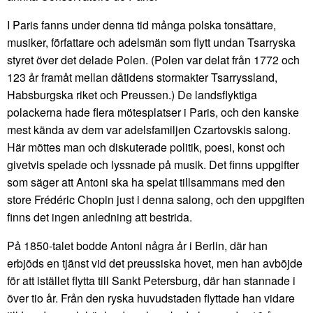
I Paris fanns under denna tid många polska tonsättare,
musiker, författare och adelsmän som flytt undan Tsarryska
styret över det delade Polen. (Polen var delat från 1772 och
123 år framåt mellan dåtidens stormakter Tsarryssland,
Habsburgska riket och Preussen.) De landsflyktiga
polackerna hade flera mötesplatser i Paris, och den kanske
mest kända av dem var adelsfamiljen Czartovskis salong.
Här möttes man och diskuterade politik, poesi, konst och
givetvis spelade och lyssnade på musik. Det finns uppgifter
som säger att Antoni ska ha spelat tillsammans med den
store Frédéric Chopin just i denna salong, och den uppgiften
finns det ingen anledning att bestrida.
På 1850-talet bodde Antoni några år i Berlin, där han
erbjöds en tjänst vid det preussiska hovet, men han avböjde
för att istället flytta till Sankt Petersburg, där han stannade i
över tio år. Från den ryska huvudstaden flyttade han vidare