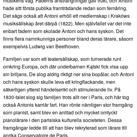
musikens väg. Faderns ansträngningar gav frukt, och Antoni
hade sitt första publika framträdande redan som femåring.
Det sägs också att Antoni erhöll ett medlemskap i Krakóws
musiksällskap året därpå (1822). Men självfallet var det inte
enbart fadern som skolade Antoni och hans syskon. Det
finns flera namnkunniga personer bland deras lärare, såsom
exempelvis Ludwig van Beethoven.
Familjen var som ett teatersällskap, som turnerade runt
omkring Europa, och där underbarnen Kątski fick visa upp
sin briljans. De slog aldrig riktigt ner sina bopålar, och Antoni
och hans syskon skulle leva ett kringflackande, men
säkerligen ytterst händelserikt och stimulerande liv. På
1830-talet slog sig familjen trots allt ner i Paris, och här tog
också Antonis karriär fart. Han rönte nämligen stor framgång
som pianist, samt blev en anlitad och mycket omtyckt
pianolärare i den parisiska kulturella societeten. Dessa
framgångar ledde till att han blev rekryterad som lärare till
anrika Conservatoire de Paris.