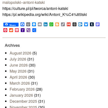
malopolski–antoni-katski
https://culture.pl/pl/tworca/antoni-katski
https://pl.wikipedia.org/wiki/Antoni_K%C4%85tski
Facebook
WordPress
Messenger
Email
LinkedIn
WhatsApp
Blogger
Copy
Gmail
Threads
Outlook.com
Bluesky
Tumblr
Mast
Share
Link
Pinterest
Reddit
Pocket
Yahoo
Viber
Share
Mail
Archives
August 2026
(5)
July 2026
(31)
June 2026
(30)
May 2026
(31)
April 2026
(30)
March 2026
(31)
February 2026
(28)
January 2026
(31)
December 2025
(31)
November 2025
(30)