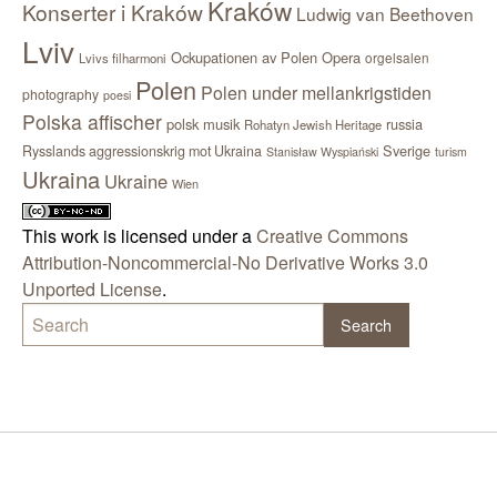
Kraków
Konserter i Kraków
Ludwig van Beethoven
Lviv
Ockupationen av Polen
Opera
orgelsalen
Lvivs filharmoni
Polen
Polen under mellankrigstiden
photography
poesi
Polska affischer
polsk musik
russia
Rohatyn Jewish Heritage
Sverige
Rysslands aggressionskrig mot Ukraina
Stanisław Wyspiański
turism
Ukraina
Ukraine
Wien
This work is licensed under a
Creative Commons
Attribution-Noncommercial-No Derivative Works 3.0
Unported License
.