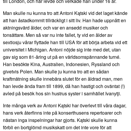
till London, och här levde och verkade han under 16 år.
Man skulle nu kunna tro att Antoni Kątski vid det laget kände
att han åstadkommit tillräckligt i sitt liv. Han hade uppnått en
aktningsvärd ålder, och var en ansedd musiker och
tonsättare. Men så var nu inte fallet, ty vid en ålder av
sextiosju vårar flyttade han till USA för att börja arbeta vid ett
universitet i Michigan. Antoni nöjde sig inte med det, utan
gav sig som 81-åring ut på en världsomspännande turné.
Han besökte Kina, Australien, Indonesien, Ryssland och
givetvis Polen. Man skulle ju kunna tro att en sådan
kraftmätning skulle innebära slutet för en åldrad man, men
han levde ända fram till 1899, då han hastigt och oväntat (!)
avled på besök hos sin hustrus syster i samhället Ivanytji.
Inte många verk av Antoni Kątski har överlevt till våra dagar,
hans verk återfinns inte på konserthusens repertoarer och
nästan inga inspelningar har gjorts. Kątski skulle kunna
förbli en bortglömd musikskatt om det inte vore för att