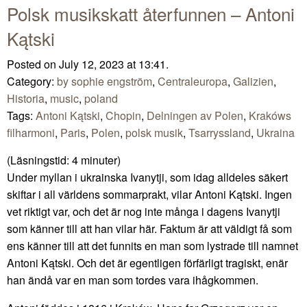
Polsk musikskatt återfunnen – Antoni
Kątski
Posted on July 12, 2023 at 13:41.
Category:
by sophie engström
,
Centraleuropa
,
Galizien
,
Historia
,
music
,
poland
Tags:
Antoni Kątski
,
Chopin
,
Delningen av Polen
,
Krakóws
filharmoni
,
Paris
,
Polen
,
polsk musik
,
Tsarryssland
,
Ukraina
(Läsningstid:
4
minuter)
Under myllan i ukrainska Ivanytji, som idag alldeles säkert
skiftar i all världens sommarprakt, vilar Antoni Kątski. Ingen
vet riktigt var, och det är nog inte många i dagens Ivanytji
som känner till att han vilar här. Faktum är att väldigt få som
ens känner till att det funnits en man som lystrade till namnet
Antoni Kątski. Och det är egentligen förfärligt tragiskt, enär
han ändå var en man som tordes vara ihågkommen.