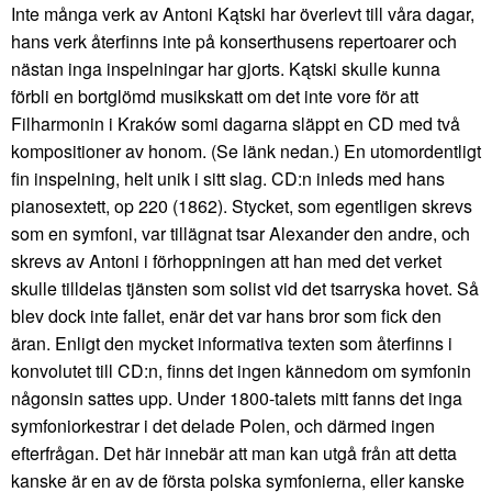
Inte många verk av Antoni Kątski har överlevt till våra dagar,
hans verk återfinns inte på konserthusens repertoarer och
nästan inga inspelningar har gjorts. Kątski skulle kunna
förbli en bortglömd musikskatt om det inte vore för att
Filharmonin i Kraków somi dagarna släppt en CD med två
kompositioner av honom. (Se länk nedan.) En utomordentligt
fin inspelning, helt unik i sitt slag. CD:n inleds med hans
pianosextett, op 220 (1862). Stycket, som egentligen skrevs
som en symfoni, var tillägnat tsar Alexander den andre, och
skrevs av Antoni i förhoppningen att han med det verket
skulle tilldelas tjänsten som solist vid det tsarryska hovet. Så
blev dock inte fallet, enär det var hans bror som fick den
äran. Enligt den mycket informativa texten som återfinns i
konvolutet till CD:n, finns det ingen kännedom om symfonin
någonsin sattes upp. Under 1800-talets mitt fanns det inga
symfoniorkestrar i det delade Polen, och därmed ingen
efterfrågan. Det här innebär att man kan utgå från att detta
kanske är en av de första polska symfonierna, eller kanske