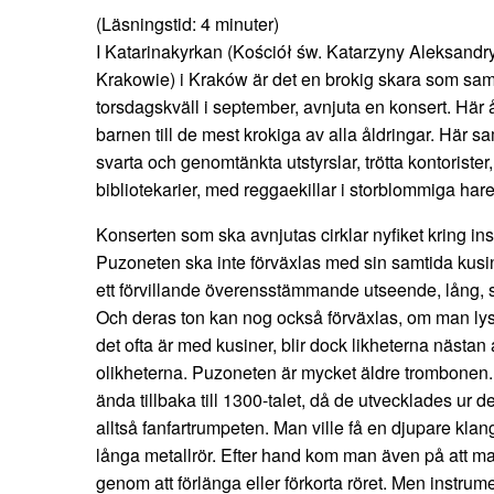
(Läsningstid:
4
minuter)
I Katarinakyrkan (Kościół św. Katarzyny Aleksandry
Krakowie) i Kraków är det en brokig skara som samla
torsdagskväll i september, avnjuta en konsert. Här å
barnen till de mest krokiga av alla åldringar. Här sa
svarta och genomtänkta utstyrslar, trötta kontoriste
bibliotekarier, med reggaekillar i storblommiga har
Konserten som ska avnjutas cirklar nyfiket kring in
Puzoneten ska inte förväxlas med sin samtida kusi
ett förvillande överensstämmande utseende, lång, 
Och deras ton kan nog också förväxlas, om man lyss
det ofta är med kusiner, blir dock likheterna nästan 
olikheterna. Puzoneten är mycket äldre trombonen.
ända tillbaka till 1300-talet, då de utvecklades ur
alltså fanfartrumpeten. Man ville få en djupare kla
långa metallrör. Efter hand kom man även på att m
genom att förlänga eller förkorta röret. Men instrum