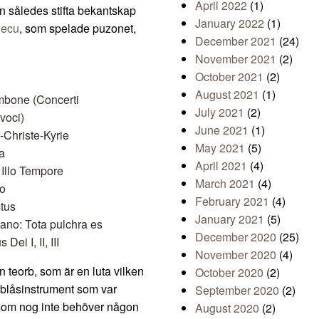
April 2022
(1)
n således stifta bekantskap
January 2022
(1)
ecu
, som spelade puzonet,
December 2021
(24)
November 2021
(2)
October 2021
(2)
August 2021
(1)
mbone (Concerti
July 2021
(2)
 voci)
June 2021
(1)
-Christe-Kyrie
May 2021
(5)
a
April 2021
(4)
 Illo Tempore
March 2021
(4)
do
February 2021
(4)
ctus
January 2021
(5)
sano: Tota pulchra es
December 2020
(25)
ei I, II, III
November 2020
(4)
teorb, som är en luta vilken
October 2020
(2)
 blåsinstrument som var
September 2020
(2)
, som nog inte behöver någon
August 2020
(2)