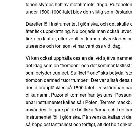
tonen styrdes helt av metallrörets längd. Puzonete
under 1500-1600-talet blev den viktig som förstärkn
Därefter föll instrumentet i glömska, och det skulle d
åter fick uppskattning. Nu började man också utvec
fick den klaffar, eller ventiler, formen utvecklades 
utseende och ton som vi har vant oss vid idag.
Vi kan också upphålla oss en del vid själva namnet
det idag som en “trombon” och det kommer faktiskt f
som betyder trumpet. Suffixet “-one” ska betyda “st
trombon därmed “stor trumpet”. Det var alltså detta til
den återupptäcktes på 1800-talet. Dessförinnan hade
olika namn. Puzonet kommer från tyskans “Posaune
enär instrumentet kallas så i Polen. Termen “sackb
användes tidigare på de brittiska öarna och i de f
instrumentet föll i glömska. På svenska kallas vi d
så hopplöst fantasilöst och torftigt, att det helt enke