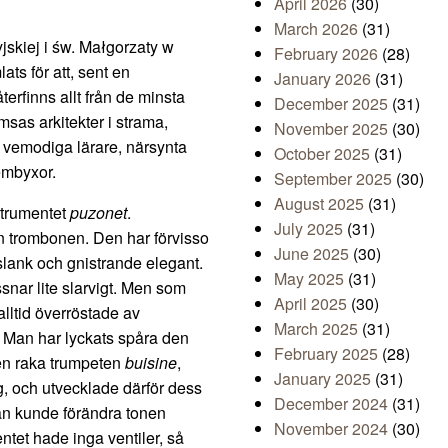
April 2026
(30)
March 2026
(31)
jskiej i św. Małgorzaty w
February 2026
(28)
ts för att, sent en
January 2026
(31)
terfinns allt från de minsta
December 2025
(31)
msas arkitekter i strama,
November 2025
(30)
r, vemodiga lärare, närsynta
October 2025
(31)
embyxor.
September 2025
(30)
August 2025
(31)
strumentet
puzonet
.
July 2025
(31)
n trombonen. Den har förvisso
June 2025
(30)
slank och gnistrande elegant.
May 2025
(31)
nar lite slarvigt. Men som
April 2025
(30)
alltid överröstade av
March 2025
(31)
 Man har lyckats spåra den
February 2025
(28)
 den raka trumpeten
buisine
,
January 2025
(31)
ng, och utvecklade därför dess
December 2024
(31)
an kunde förändra tonen
November 2024
(30)
entet hade inga ventiler, så