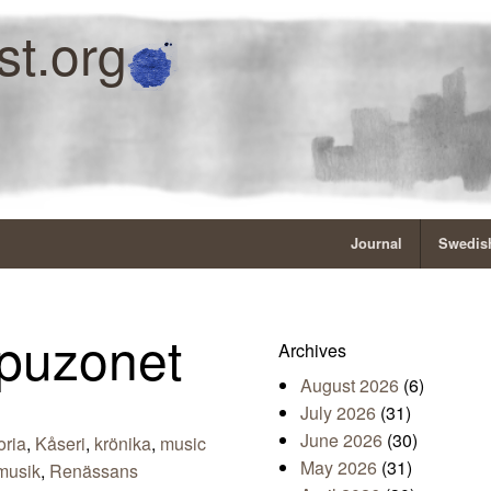
st.org
Journal
Swedish
 puzonet
Archives
August 2026
(6)
July 2026
(31)
June 2026
(30)
oria
,
Kåseri
,
krönika
,
music
May 2026
(31)
musik
,
Renässans