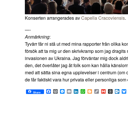
Konserten arrangerades av
Capella Cracoviensis
.
—-
Anmärkning
:
Tyvärr får ni stå ut med mina rapporter från olika kon
försök att ta mig ur den skrivkramp som jag dragits
invasionen av Ukraina. Jag förväntar mig dock aldrig
den, det överlåter jag åt folk som kan hålla känslorna 
med att sätta sina egna upplevelser i centrum (om de
de får faktiskt vara hur privata eller personliga som
Facebook
WordPress
Messenger
Email
LinkedIn
WhatsApp
Blogger
Copy
Gmail
Thread
Out
Share
Link