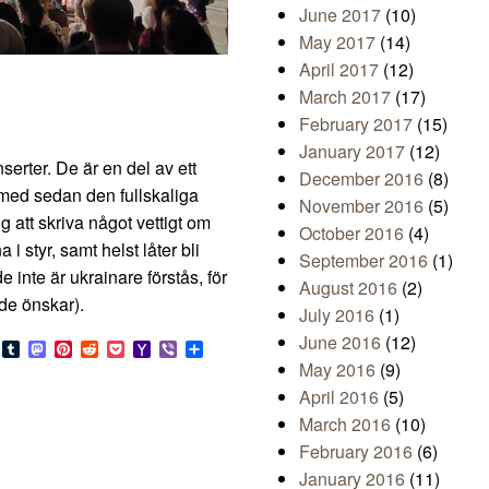
June 2017
(10)
May 2017
(14)
April 2017
(12)
March 2017
(17)
February 2017
(15)
January 2017
(12)
serter. De är en del av ett
December 2016
(8)
 med sedan den fullskaliga
November 2016
(5)
 att skriva något vettigt om
October 2016
(4)
i styr, samt helst låter bli
September 2016
(1)
 inte är ukrainare förstås, för
August 2016
(2)
 de önskar).
July 2016
(1)
June 2016
(12)
s
look.com
Bluesky
Tumblr
Mastodon
Pinterest
Reddit
Pocket
Yahoo
Viber
Share
Mail
May 2016
(9)
April 2016
(5)
March 2016
(10)
February 2016
(6)
January 2016
(11)