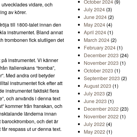
October 2024
(9)
n utvecklades vidare, och
July 2024
(3)
ing av körer.
June 2024
(2)
röja till 1800-talet innan den
May 2024
(4)
kla instrumentet. Bland annat
April 2024
(1)
och trombonen fick slutligen det
March 2024
(2)
February 2024
(1)
December 2023
(24)
 på instrumentet. Vi känner
November 2023
(1)
rån italienskans “tromba”,
October 2023
(1)
or”. Med andra ord betyder
September 2023
(2)
ltal instrumentet fick efter att
August 2023
(1)
 instrumentet faktiskt flera
July 2023
(2)
”, och används i denna text
June 2023
(1)
ut” kommer från franskan, och
December 2022
(23)
ransktalande länderna innan
November 2022
(1)
et barocktrombon, och det är
July 2022
(4)
lt får respass ut ur denna text.
May 2022
(1)