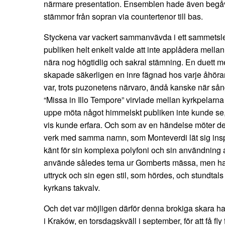
närmare presentation. Ensemblen hade även begå
stämmor från sopran via countertenor till bas.
Styckena var vackert sammanvävda i ett sammetslent
publiken helt enkelt valde att inte applådera mell
nära nog högtidlig och sakral stämning. En duett 
skapade säkerligen en inre fägnad hos varje åhöra
var, trots puzonetens närvaro, ändå kanske när sån
“Missa in Illo Tempore” virvlade mellan kyrkpelarna 
uppe möta något himmelskt publiken inte kunde se
vis kunde erfara. Och som av en händelse möter d
verk med samma namn, som Monteverdi lät sig insp
känt för sin komplexa polyfoni och sin användning 
använde således tema ur Gomberts mässa, men han
uttryck och sin egen stil, som hördes, och stundtals
kyrkans takvalv.
Och det var möjligen därför denna brokiga skara had
i Kraków, en torsdagskväll i september, för att få f