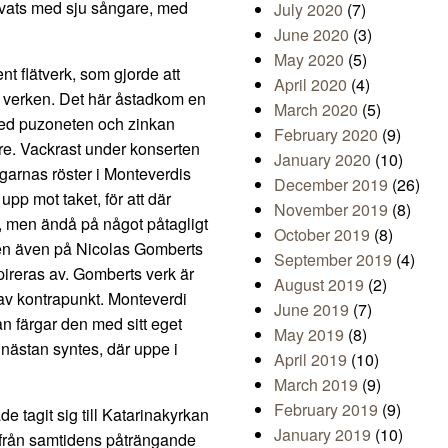
vats med sju sångare, med
July 2020
(7)
June 2020
(3)
May 2020
(5)
 flätverk, som gjorde att
April 2020
(4)
an verken. Det här åstadkom en
March 2020
(5)
med puzoneten och zinkan
February 2020
(9)
re. Vackrast under konserten
January 2020
(10)
garnas röster i Monteverdis
December 2019
(26)
upp mot taket, för att där
November 2019
(8)
, men ändå på något påtagligt
October 2019
(8)
en även på Nicolas Gomberts
September 2019
(4)
ireras av. Gomberts verk är
August 2019
(2)
av kontrapunkt. Monteverdi
June 2019
(7)
 färgar den med sitt eget
May 2019
(8)
 nästan syntes, där uppe i
April 2019
(10)
March 2019
(9)
February 2019
(9)
e tagit sig till Katarinakyrkan
January 2019
(10)
ly från samtidens påträngande