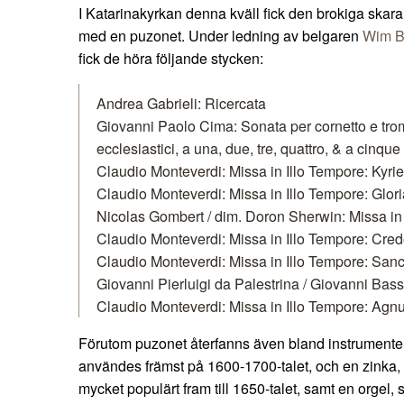
I Katarinakyrkan denna kväll fick den brokiga skara
med en puzonet. Under ledning av belgaren
Wim B
fick de höra följande stycken:
Andrea Gabrieli: Ricercata
Giovanni Paolo Cima: Sonata per cornetto e tro
ecclesiastici, a una, due, tre, quattro, & a cinque
Claudio Monteverdi: Missa in Illo Tempore: Kyrie
Claudio Monteverdi: Missa in Illo Tempore: Glori
Nicolas Gombert / dim. Doron Sherwin: Missa in
Claudio Monteverdi: Missa in Illo Tempore: Cre
Claudio Monteverdi: Missa in Illo Tempore: San
Giovanni Pierluigi da Palestrina / Giovanni Bas
Claudio Monteverdi: Missa in Illo Tempore: Agnus D
Förutom puzonet återfanns även bland instrumenten 
användes främst på 1600-1700-talet, och en zinka,
mycket populärt fram till 1650-talet, samt en orgel