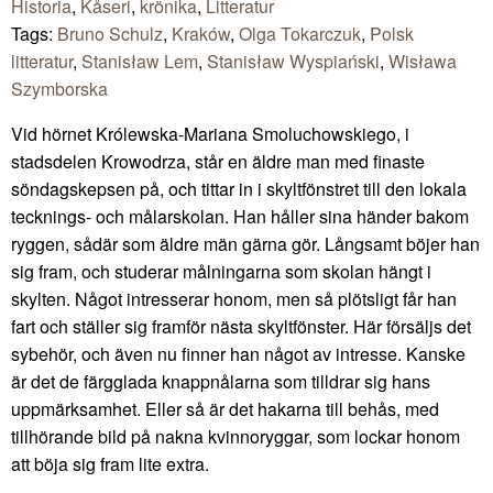
Historia
,
Kåseri
,
krönika
,
Litteratur
Tags:
Bruno Schulz
,
Kraków
,
Olga Tokarczuk
,
Polsk
litteratur
,
Stanisław Lem
,
Stanisław Wyspiański
,
Wisława
Szymborska
Vid hörnet Królewska-Mariana Smoluchowskiego, i
stadsdelen Krowodrza, står en äldre man med finaste
söndagskepsen på, och tittar in i skyltfönstret till den lokala
tecknings- och målarskolan. Han håller sina händer bakom
ryggen, sådär som äldre män gärna gör. Långsamt böjer han
sig fram, och studerar målningarna som skolan hängt i
skylten. Något intresserar honom, men så plötsligt får han
fart och ställer sig framför nästa skyltfönster. Här försäljs det
sybehör, och även nu finner han något av intresse. Kanske
är det de färgglada knappnålarna som tilldrar sig hans
uppmärksamhet. Eller så är det hakarna till behås, med
tillhörande bild på nakna kvinnoryggar, som lockar honom
att böja sig fram lite extra.