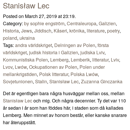
Stanisław Lec
Posted on March 27, 2019 at 23:19.
Category:
by sophie engström
,
Centraleuropa
,
Galizien
,
Historia
,
Jews
,
Jiddisch
,
Kåseri
,
krönika
,
literature
,
poetry
,
poland
,
ukraina
Tags:
andra världskriget
,
Delningen av Polen
,
första
världskriget
,
judisk historia i Galizien
,
judiska Lviv
,
Kommunistiska Polen
,
Lemberg
,
Lemberik
,
litteratur
,
Lviv
,
Lvov
,
Lwów
,
Ockupationen av Polen
,
Polen under
mellankrigstiden
,
Polsk litteratur
,
Polska Lwów
,
Sovjetunionen
,
Stalin
,
Stanisław Lec
,
Zuzanna Ginczanka
Det är egentligen bara några husväggar mellan oss, mellan
Stanisław Lec
och mig. Och några decennier. Ty det var 110
år sedan i år som han föddes här, i staden som då kallades
Lemberg. Men minnet av honom består, eller kanske snarare
har återuppstått.