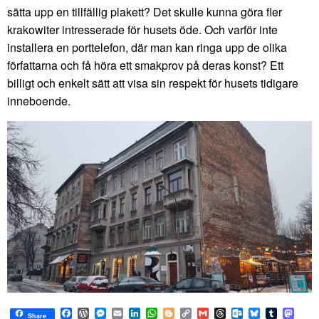
sätta upp en tillfällig plakett? Det skulle kunna göra fler
krakowiter intresserade för husets öde. Och varför inte
installera en porttelefon, där man kan ringa upp de olika
författarna och få höra ett smakprov på deras konst? Ett
billigt och enkelt sätt att visa sin respekt för husets tidigare
inneboende.
Facebook
WordPress
Messenger
Email
LinkedIn
WhatsApp
Blogger
Copy
Gmail
Threads
Outlook.com
Bluesky
Tumblr
Mast
Share