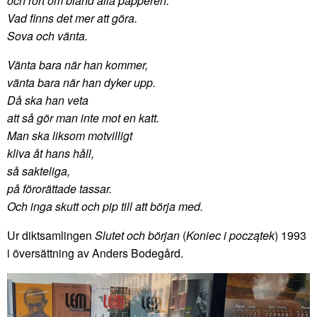
och rört om bland alla papperen.
Vad finns det mer att göra.
Sova och vänta.
Vänta bara när han kommer,
vänta bara när han dyker upp.
Då ska han veta
att så gör man inte mot en katt.
Man ska liksom motvilligt
kliva åt hans håll,
så sakteliga,
på förorättade tassar.
Och inga skutt och pip till att börja med.
Ur diktsamlingen
Slutet och början
(
Koniec i początek
) 1993
i översättning av Anders Bodegård.