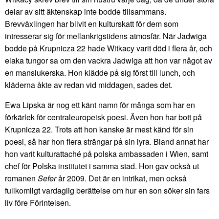
delar av sitt äktenskap inte bodde tillsammans.
Brevväxlingen har blivit en kulturskatt för dem som
intresserar sig för mellankrigstidens atmosfär. När Jadwiga
bodde på Krupnicza 22 hade Witkacy varit död i flera år, och
elaka tungor sa om den vackra Jadwiga att hon var något av
en manslukerska. Hon klädde på sig först till lunch, och
kläderna åkte av redan vid middagen, sades det.
Ewa Lipska är nog ett känt namn för många som har en
förkärlek för centraleuropeisk poesi. Även hon har bott på
Krupnicza 22. Trots att hon kanske är mest känd för sin
poesi, så har hon flera strängar på sin lyra. Bland annat har
hon varit kulturattaché på polska ambassaden i Wien, samt
chef för Polska institutet i samma stad. Hon gav också ut
romanen
Sefer
år 2009. Det är en intrikat, men också
fullkomligt vardaglig berättelse om hur en son söker sin fars
liv före Förintelsen.