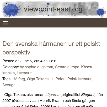
viewpoint-east.org
Den svenska hårmanen ur ett polskt
perspektiv
Posted on June 5, 2024 at 08:31.
Category:
by sophie engström
,
Centraleuropa
,
Kåseri
,
krönika
,
Litteratur
Tags:
Hårfärg
,
Olga Tokarczuk
,
Polen
,
Polsk litteratur
,
Sverige
I Olga Tokarczuks roman
Löparna
(originaltitel
Bieguni
) från
2007 (översatt av Jan Henrik Swahn och första gången
utgiven på Ariel förlag 2009) kan man läsa om ett möte