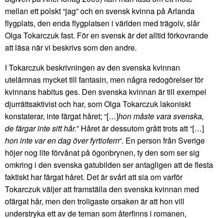
mellan ett polskt “jag” och en svensk kvinna på Arlanda
flygplats, den enda flygplatsen i världen med trägolv, slår
Olga Tokarczuk fast. För en svensk är det alltid förkovrande
att läsa när vi beskrivs som den andre.
I Tokarczuk beskrivningen av den svenska kvinnan
utelämnas mycket till fantasin, men några redogörelser för
kvinnans habitus ges. Den svenska kvinnan är till exempel
djurrättsaktivist och har, som Olga Tokarczuk lakoniskt
konstaterar, inte färgat håret; “[…]
hon måste vara svenska,
de färgar inte sitt hår.
” Håret är dessutom grått trots att “[…]
hon inte var en dag över fyrtiofem
“. En person från Sverige
höjer nog lite förvånat på ögonbrynen, ty den som ser sig
omkring i den svenska gatubilden ser antagligen att de flesta
faktiskt har färgat håret. Det är svårt att sia om varför
Tokarczuk väljer att framställa den svenska kvinnan med
ofärgat hår, men den troligaste orsaken är att hon vill
understryka ett av de teman som återfinns i romanen,