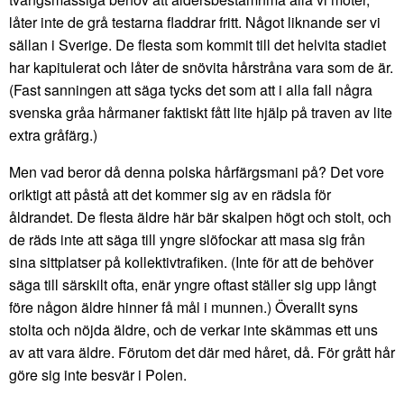
låter inte de grå testarna fladdrar fritt. Något liknande ser vi
sällan i Sverige. De flesta som kommit till det helvita stadiet
har kapitulerat och låter de snövita hårstråna vara som de är.
(Fast sanningen att säga tycks det som att i alla fall några
svenska gråa hårmaner faktiskt fått lite hjälp på traven av lite
extra gråfärg.)
Men vad beror då denna polska hårfärgsmani på? Det vore
oriktigt att påstå att det kommer sig av en rädsla för
åldrandet. De flesta äldre här bär skalpen högt och stolt, och
de räds inte att säga till yngre slöfockar att masa sig från
sina sittplatser på kollektivtrafiken. (Inte för att de behöver
säga till särskilt ofta, enär yngre oftast ställer sig upp långt
före någon äldre hinner få mål i munnen.) Överallt syns
stolta och nöjda äldre, och de verkar inte skämmas ett uns
av att vara äldre. Förutom det där med håret, då. För grått hår
göre sig inte besvär i Polen.