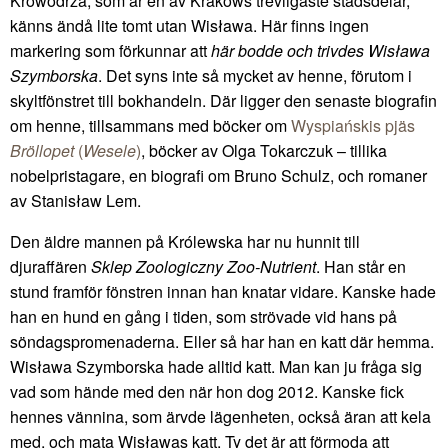
Krowodrza, som är en av Krakóws trevligaste stadsdelar,
känns ändå lite tomt utan Wisława. Här finns ingen
markering som förkunnar att
här bodde och trivdes Wisława
Szymborska
. Det syns inte så mycket av henne, förutom i
skyltfönstret till bokhandeln. Där ligger den senaste biografin
om henne, tillsammans med böcker om
Wyspiańskis pjäs
Bröllopet
(
Wesele
)
, böcker av Olga Tokarczuk – tillika
nobelpristagare, en biografi om Bruno Schulz, och romaner
av Stanisław Lem.
Den äldre mannen på Królewska har nu hunnit till
djuraffären
Sklep Zoologiczny Zoo-Nutrient
. Han står en
stund framför fönstren innan han knatar vidare. Kanske hade
han en hund en gång i tiden, som strövade vid hans på
söndagspromenaderna. Eller så har han en katt där hemma.
Wisława Szymborska hade alltid katt. Man kan ju fråga sig
vad som hände med den när hon dog 2012. Kanske fick
hennes vännina, som ärvde lägenheten, också äran att kela
med, och mata Wisławas katt. Ty det är att förmoda att