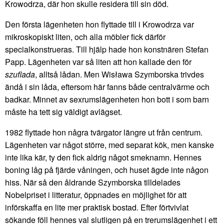
Krowodrza, där hon skulle residera till sin död.
Den första lägenheten hon flyttade till i Krowodrza var
mikroskopiskt liten, och alla möbler fick därför
specialkonstrueras. Till hjälp hade hon konstnären Stefan
Papp. Lägenheten var så liten att hon kallade den för
szuflada
, alltså lådan. Men Wisława Szymborska trivdes
ändå i sin låda, eftersom här fanns både centralvärme och
badkar. Minnet av sexrumslägenheten hon bott i som barn
måste ha tett sig väldigt avlägset.
1982 flyttade hon några tvärgator längre ut från centrum.
Lägenheten var något större, med separat kök, men kanske
inte lika kär, ty den fick aldrig något smeknamn. Hennes
boning låg på fjärde våningen, och huset ägde inte någon
hiss. När så den åldrande Szymborska tilldelades
Nobelpriset i litteratur, öppnades en möjlighet för att
införskaffa en lite mer praktisk bostad. Efter förtvivlat
sökande föll hennes val slutligen på en trerumslägenhet i ett