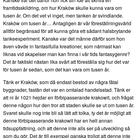
Kanske var det därför hon fick sin idé att skriva en
framtidsskildring, om hur Kraków skulle kunna vara om
tusen år. Om det vet vi inget, men tanken är svindlande.
Kraków om tusen år… Antagligen är vår föreställningsvärld
alltför begränsad för att kunna göra ett sådant halsbrytande
tankeexperiment. Kanske var det månne därför som hon
även vävde in fantasifulla kreationer, som närmast kan
liknas vid skapelser man kan finna i vår tids fantasygenre?
Det är faktiskt nästan lika svårt att föreställa sig hur det var
för tusen år sedan, som det kan vara om tusen år.
Tänk er Kraków, som då endast bestod av några fåtal
byggnader, fastän det var en omtalad handelsstad. Tänk er
att ni år 1021 hejdar en förbipasserande krakowit, och frågat
denne någon hur den tror att staden skulle se ut om tusen år.
Svaret skulle nog inte bli så lätt att tolka, ty det är möjligt att
denne förbipasserande krakowit har en helt annan
tidsuppfattning, och att denne inte alls ser på utveckling så
som du gör. Det är till exempel ganska troligt att denne inte