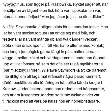
nybyggt hus, som ligger på Piastowska. Ryktet säger att, när
försäljaren av lägenheten fick höra vem spekulanten var,
utbrast denne förtjust “Men jag läser ju just nu dina dikter!”.
Nu fick Szymborska äntligen plats för att anordna fester. Hon
lär ha varit mycket förtjust i att omge sig med folk, och
festerna lär ha varit många (ibland två gånger i veckan),
blöta (man drack aperitif, rött vin, kaffe eller te med konjak)
och långa (de pågick gärna långt in på småtimmarna). I
väggen mellan köket och vardagsrummet hade hon öppnat
upp ett litet fönster, så som det ofta ser ut på mjölkbarerna
(bar mleczny) i Polen. Wisława Szymborska tyckte däremot
inte riktigt om att laga mat (frånsett några paradnummer),
därför beställdes ofta förtäringen från olika kända krogar i
Kraków. Under festerna hade hon ordnat med frågesporter,
och andra lustigheter, för dem som inte tyckte att det var
tillräckligt med att vara på kalas hos en nobelpristagare.