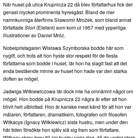
När huset på ulica Krupnicza 22 då blev författarhus fick det
genast mycket prominenta hyresgäst. Bland de mer
namnkunniga återfinns Sławomir Mrożek, som bland annat
författade
Słoń
(Elefant) som kom ut 1957 med ypperliga
illustrationer av Daniel Mróz.
Nobelpristagaren Wisława Szymborska bodde här som
nygift, och trots att hon hyste stor respekt för de flesta
författarna som bodde i huset, lär hon ha slagit fast att det
enda bestående minne av huset hon hade var den starka
doften av mögel.
Jadwiga Witkiewiczowa lär dock inte ha omnämnt något om
mögel. Hon bodde på Krupnicza 22 några år efter att hon
blivit helt utblottad. Hon är kanske mest känd för att hon var
målaren, författaren, dramatikern, fotografen och filosofen
Witkacys (Ignacy Witkiewicz) sista hustru, men under den
här tiden försökte hon själv slå sig fram som författare.
Witkacy skrev brev till sin hustru varje dag, då de under stora