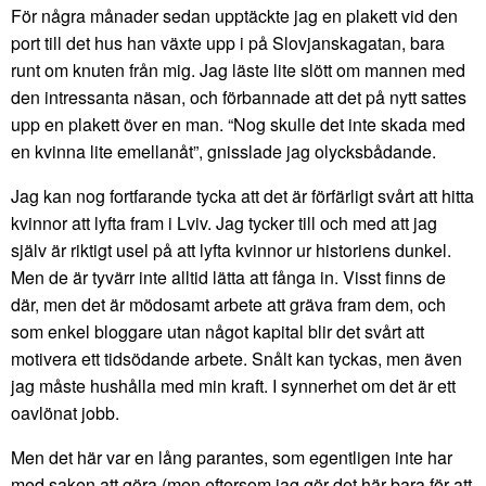
För några månader sedan upptäckte jag en plakett vid den
port till det hus han växte upp i på Slovjanskagatan, bara
runt om knuten från mig. Jag läste lite slött om mannen med
den intressanta näsan, och förbannade att det på nytt sattes
upp en plakett över en man. “Nog skulle det inte skada med
en kvinna lite emellanåt”, gnisslade jag olycksbådande.
Jag kan nog fortfarande tycka att det är förfärligt svårt att hitta
kvinnor att lyfta fram i Lviv. Jag tycker till och med att jag
själv är riktigt usel på att lyfta kvinnor ur historiens dunkel.
Men de är tyvärr inte alltid lätta att fånga in. Visst finns de
där, men det är mödosamt arbete att gräva fram dem, och
som enkel bloggare utan något kapital blir det svårt att
motivera ett tidsödande arbete. Snålt kan tyckas, men även
jag måste hushålla med min kraft. I synnerhet om det är ett
oavlönat jobb.
Men det här var en lång parantes, som egentligen inte har
med saken att göra (men eftersom jag gör det här bara för att