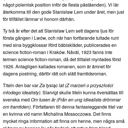
något polemisk position inför de flesta påståenden). Vi lär
återkomma till den gode Stanisław Lem under året, men just
för tillfället lämnar vi honom därhän.
Ty två år efter det att Stanisław Lem sett dagens ljus för
första gången i Lwów, och när han fortfarande tultade runt
med sina byggklossar iförd bäbiskläder, publicerades en
science fiction-roman i Kraków. Nåväl, 1923 fanns inte
termen science fiction-roman, då det tilltalet myntades först
1926. Antagligen kallades romanen, som är ämnet för
dagens postning, därför rätt och slätt framtidsroman.
Titeln den bar var
Za tysiąc lat (Z marzeń o przyszłości
młodego idealisty)
. Slarvigt skulle titeln kunna översättas till
svenska med
Om tusen år (Från en ung idiealists drömmar
om framtiden)
. Författaren till denna fantasieggande titel var
en kvinna vid namn Michalina Mossoczowa. Det finns
mycket ringa information att finna om henne, men några små