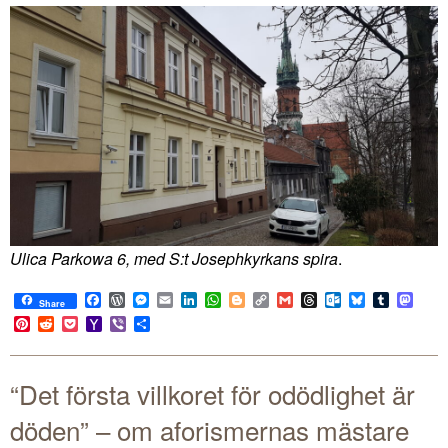
Ulica Parkowa 6, med S:t Josephkyrkans spira
.
Facebook
WordPress
Messenger
Email
LinkedIn
WhatsApp
Blogger
Copy
Gmail
Threads
Outlook.com
Bluesky
Tumblr
Mast
Share
Link
Pinterest
Reddit
Pocket
Yahoo
Viber
Share
Mail
“Det första villkoret för odödlighet är
döden” – om aforismernas mästare