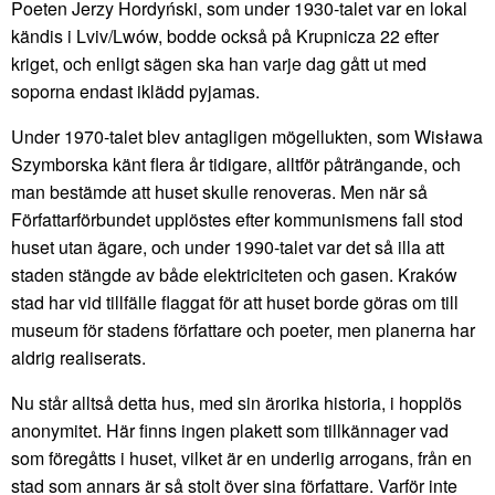
Poeten Jerzy Hordyński, som under 1930-talet var en lokal
kändis i Lviv/Lwów, bodde också på Krupnicza 22 efter
kriget, och enligt sägen ska han varje dag gått ut med
soporna endast iklädd pyjamas.
Under 1970-talet blev antagligen mögellukten, som Wisława
Szymborska känt flera år tidigare, alltför påträngande, och
man bestämde att huset skulle renoveras. Men när så
Författarförbundet upplöstes efter kommunismens fall stod
huset utan ägare, och under 1990-talet var det så illa att
staden stängde av både elektriciteten och gasen. Kraków
stad har vid tillfälle flaggat för att huset borde göras om till
museum för stadens författare och poeter, men planerna har
aldrig realiserats.
Nu står alltså detta hus, med sin ärorika historia, i hopplös
anonymitet. Här finns ingen plakett som tillkännager vad
som föregåtts i huset, vilket är en underlig arrogans, från en
stad som annars är så stolt över sina författare. Varför inte