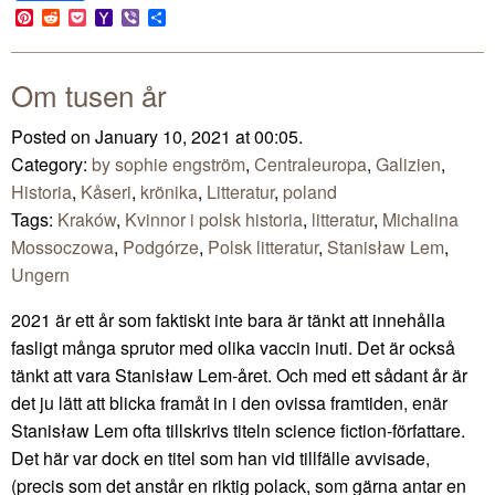
Link
Pinterest
Reddit
Pocket
Yahoo
Viber
Share
Mail
Om tusen år
Posted on January 10, 2021 at 00:05.
Category:
by sophie engström
,
Centraleuropa
,
Galizien
,
Historia
,
Kåseri
,
krönika
,
Litteratur
,
poland
Tags:
Kraków
,
Kvinnor i polsk historia
,
litteratur
,
Michalina
Mossoczowa
,
Podgórze
,
Polsk litteratur
,
Stanisław Lem
,
Ungern
2021 är ett år som faktiskt inte bara är tänkt att innehålla
fasligt många sprutor med olika vaccin inuti. Det är också
tänkt att vara Stanisław Lem-året. Och med ett sådant år är
det ju lätt att blicka framåt in i den ovissa framtiden, enär
Stanisław Lem ofta tillskrivs titeln science fiction-författare.
Det här var dock en titel som han vid tillfälle avvisade,
(precis som det anstår en riktig polack, som gärna antar en