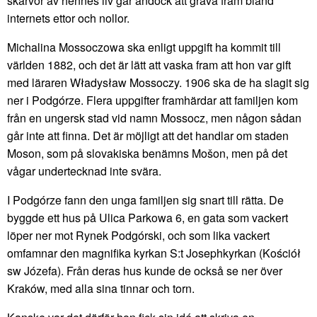
skärvor av hennes liv går ändock att gräva fram bland
internets ettor och nollor.
Michalina Mossoczowa ska enligt uppgift ha kommit till
världen 1882, och det är lätt att vaska fram att hon var gift
med läraren Władysław Mossoczy. 1906 ska de ha slagit sig
ner i Podgórze. Flera uppgifter framhärdar att familjen kom
från en ungersk stad vid namn Mossocz, men någon sådan
går inte att finna. Det är möjligt att det handlar om staden
Moson, som på slovakiska benämns Mošon, men på det
vågar undertecknad inte svära.
I Podgórze fann den unga familjen sig snart till rätta. De
byggde ett hus på Ulica Parkowa 6, en gata som vackert
löper ner mot Rynek Podgórski, och som lika vackert
omfamnar den magnifika kyrkan S:t Josephkyrkan (Kościół
sw Józefa). Från deras hus kunde de också se ner över
Kraków, med alla sina tinnar och torn.