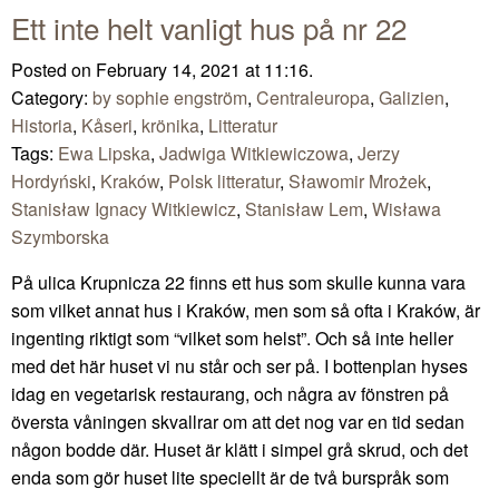
Ett inte helt vanligt hus på nr 22
Posted on February 14, 2021 at 11:16.
Category:
by sophie engström
,
Centraleuropa
,
Galizien
,
Historia
,
Kåseri
,
krönika
,
Litteratur
Tags:
Ewa Lipska
,
Jadwiga Witkiewiczowa
,
Jerzy
Hordyński
,
Kraków
,
Polsk litteratur
,
Sławomir Mrożek
,
Stanisław Ignacy Witkiewicz
,
Stanisław Lem
,
Wisława
Szymborska
På ulica Krupnicza 22 finns ett hus som skulle kunna vara
som vilket annat hus i Kraków, men som så ofta i Kraków, är
ingenting riktigt som “vilket som helst”. Och så inte heller
med det här huset vi nu står och ser på. I bottenplan hyses
idag en vegetarisk restaurang, och några av fönstren på
översta våningen skvallrar om att det nog var en tid sedan
någon bodde där. Huset är klätt i simpel grå skrud, och det
enda som gör huset lite speciellt är de två burspråk som