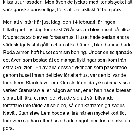
kikar ut ur fasaden. Men även de lyckas med konststycket att
vara ganska oansenliga, trots att de faktiskt är burspråk.
Men att vi står här just idag, den 14 februari, är ingen
tillfällighet. Ty idag för exakt 76 år sedan blev huset på ulica
Krupnicza 22 blev ett författarhus. Huset hade sedan andra
världskrigets slut gått mellan olika händer, bland annat hade
Röda armén haft huset som sin boning. Under en tid tjänade
det även som bostad åt de många flyktingar som kom från
östra Galizien. En av alla dessa flyktingar, som passerade
genom huset innan det blev författarhus, var den blivande
författaren Stanisław Lem. Om sin framtida yrkesbana visste
varken Stanisław eller någon annan, enär han hade föresatt
sig att bli läkare, men det visade sig att vår blivande
författare inte tålde att se blod, så den karriären grusades.
Nåväl, Stanisław Lem bodde alltså här en mycket kort tid,
före vare sig han eller huset hade något med författarskap att
göra.