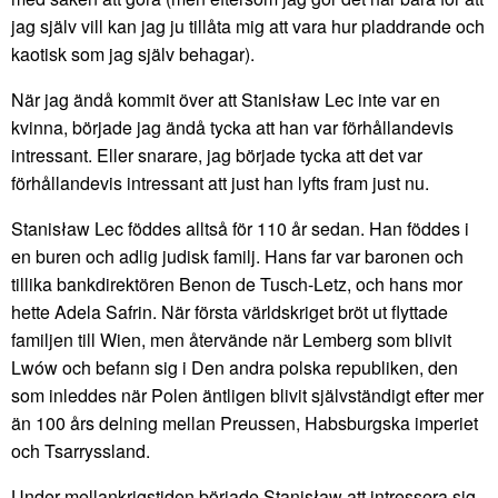
jag själv vill kan jag ju tillåta mig att vara hur pladdrande och
kaotisk som jag själv behagar).
När jag ändå kommit över att Stanisław Lec inte var en
kvinna, började jag ändå tycka att han var förhållandevis
intressant. Eller snarare, jag började tycka att det var
förhållandevis intressant att just han lyfts fram just nu.
Stanisław Lec föddes alltså för 110 år sedan. Han föddes i
en buren och adlig judisk familj. Hans far var baronen och
tillika bankdirektören Benon de Tusch-Letz, och hans mor
hette Adela Safrin. När första världskriget bröt ut flyttade
familjen till Wien, men återvände när Lemberg som blivit
Lwów och befann sig i Den andra polska republiken, den
som inleddes när Polen äntligen blivit självständigt efter mer
än 100 års delning mellan Preussen, Habsburgska imperiet
och Tsarryssland.
Under mellankrigstiden började Stanisław att intressera sig