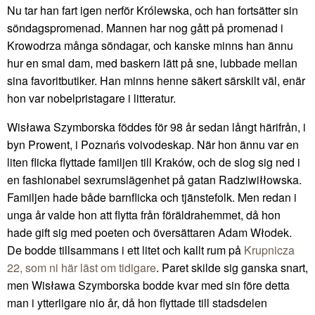
Nu tar han fart igen nerför Królewska, och han fortsätter sin
söndagspromenad. Mannen har nog gått på promenad i
Krowodrza många söndagar, och kanske minns han ännu
hur en smal dam, med baskern lätt på sne, lubbade mellan
sina favoritbutiker. Han minns henne säkert särskilt väl, enär
hon var nobelpristagare i litteratur.
Wisława Szymborska föddes för 98 år sedan långt härifrån, i
byn Prowent, i Poznańs voivodeskap. När hon ännu var en
liten flicka flyttade familjen till Kraków, och de slog sig ned i
en fashionabel sexrumslägenhet på gatan Radziwiłłowska.
Familjen hade både barnflicka och tjänstefolk. Men redan i
unga år valde hon att flytta från föräldrahemmet, då hon
hade gift sig med poeten och översättaren Adam Włodek.
De bodde tillsammans i ett litet och kallt rum på
Krupnicza
22, som ni här läst om tidigare
. Paret skilde sig ganska snart,
men Wisława Szymborska bodde kvar med sin före detta
man i ytterligare nio år, då hon flyttade till stadsdelen