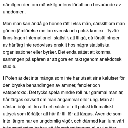
nämligen den om mänsklighetens förfall och bevarande av
ungdomen.
Men man kan ändå ge henne rätt i viss mån, särskilt om man
gör en jämförelse mellan svensk och polsk kontext. Tyvärr
finns ingen internationell statistik att tillgå, då försäljningen
av hårfärg inte redovisas enskilt hos några statistiska
organisationer eller byråer. Det enda sättet att komma
sanningen på spåren är att göra en rakt igenom anekdotisk
studie.
I Polen är det inte många som inte har utsatt sina kalufser för
den bryska behandlingen av aminer, fenoler och
väteperoxid. Det tycks spela mindre roll hur gammal man är,
hår färgas oavsett om man är gammal eller ung. Man är
nästan böjd att tro att det existerar ett polskt idiomatiskt
uttryck som förtäljer att hår är till för att färgas. Även de som
inte längre har en ungdomlig vigör, och därmed kan lura vårt
tvångsmässiga behov att åldersbestämnma alla vi möter,