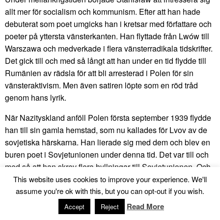
allt mer för socialism och kommunism. Efter att han hade
debuterat som poet umgicks han i kretsar med författare och
poeter på yttersta vänsterkanten. Han flyttade från Lwów till
Warszawa och medverkade i flera vänsterradikala tidskrifter.
Det gick till och med så långt att han under en tid flydde till
Rumänien av rädsla för att bli arresterad i Polen för sin
vänsteraktivism. Men även satiren löpte som en röd tråd
genom hans lyrik.
När Nazityskland anföll Polen första september 1939 flydde
han till sin gamla hemstad, som nu kallades för Lvov av de
sovjetiska härskarna. Han lierade sig med dem och blev en
buren poet i Sovjetunionen under denna tid. Det var till och
med så att han skrev flera hyllningar till Sovjetunionen. Och
han nöjde sig inte med det, utan skrev även en hyllningsdikt
This website uses cookies to improve your experience. We'll
assume you're ok with this, but you can opt-out if you wish.
till självaste Stalin. Just det här har lett till att Stanisław Lec
har karaktäriserats som medlöpare till Sovjetunionen och
Read More
Accept
Reject
många vill därför kalla honom för förrädare. Andra, däribland