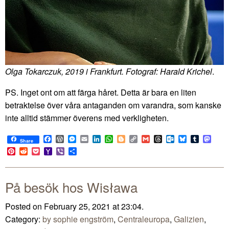
Olga Tokarczuk, 2019 i Frankfurt. Fotograf: Harald Krichel
.
PS. Inget ont om att färga håret. Detta är bara en liten
betraktelse över våra antaganden om varandra, som kanske
inte alltid stämmer överens med verkligheten.
Facebook
WordPress
Messenger
Email
LinkedIn
WhatsApp
Blogger
Copy
Gmail
Threads
Outlook.com
Bluesky
Tumblr
Mast
Share
Link
Pinterest
Reddit
Pocket
Yahoo
Viber
Share
Mail
På besök hos Wisława
Posted on February 25, 2021 at 23:04.
Category:
by sophie engström
,
Centraleuropa
,
Galizien
,