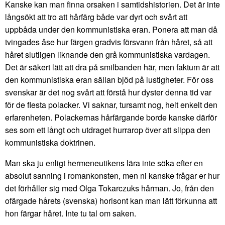
Kanske kan man finna orsaken i samtidshistorien. Det är inte
långsökt att tro att hårfärg både var dyrt och svårt att
uppbåda under den kommunistiska eran. Ponera att man då
tvingades åse hur färgen gradvis försvann från håret, så att
håret slutligen liknande den grå kommunistiska vardagen.
Det är säkert lätt att dra på smilbanden här, men faktum är att
den kommunistiska eran sällan bjöd på lustigheter. För oss
svenskar är det nog svårt att förstå hur dyster denna tid var
för de flesta polacker. Vi saknar, tursamt nog, helt enkelt den
erfarenheten. Polackernas hårfärgande borde kanske därför
ses som ett långt och utdraget hurrarop över att slippa den
kommunistiska doktrinen.
Man ska ju enligt hermeneutikens lära inte söka efter en
absolut sanning i romankonsten, men ni kanske frågar er hur
det förhåller sig med Olga Tokarczuks hårman. Jo, från den
ofärgade hårets (svenska) horisont kan man lätt förkunna att
hon färgar håret. Inte tu tal om saken.