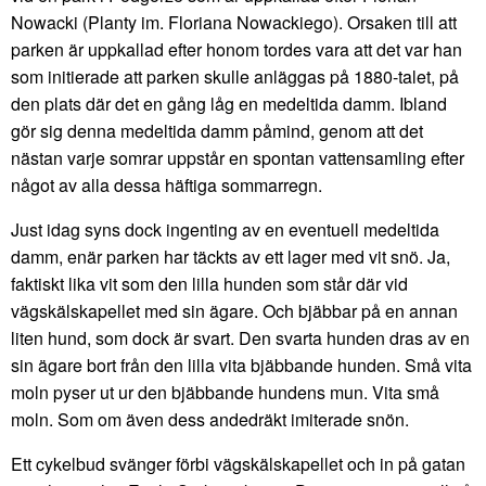
Nowacki (Planty im. Floriana Nowackiego). Orsaken till att
parken är uppkallad efter honom tordes vara att det var han
som initierade att parken skulle anläggas på 1880-talet, på
den plats där det en gång låg en medeltida damm. Ibland
gör sig denna medeltida damm påmind, genom att det
nästan varje somrar uppstår en spontan vattensamling efter
något av alla dessa häftiga sommarregn.
Just idag syns dock ingenting av en eventuell medeltida
damm, enär parken har täckts av ett lager med vit snö. Ja,
faktiskt lika vit som den lilla hunden som står där vid
vägskälskapellet med sin ägare. Och bjäbbar på en annan
liten hund, som dock är svart. Den svarta hunden dras av en
sin ägare bort från den lilla vita bjäbbande hunden. Små vita
moln pyser ut ur den bjäbbande hundens mun. Vita små
moln. Som om även dess andedräkt imiterade snön.
Ett cykelbud svänger förbi vägskälskapellet och in på gatan