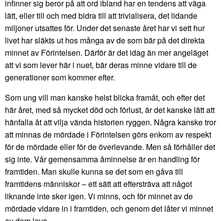
infinner sig beror på att ord ibland har en tendens att väga
lätt, eller till och med bidra till att trivialisera, det lidande
miljoner utsattes för. Under det senaste året har vi sett hur
livet har släkts ut hos många av de som bär på det direkta
minnet av Förintelsen. Därför är det idag än mer angeläget
att vi som lever här i nuet, bär deras minne vidare till de
generationer som kommer efter.
Som ung vill man kanske helst blicka framåt, och efter det
här året, med så mycket död och förlust, är det kanske lätt att
hänfalla åt att vilja vända historien ryggen. Några kanske tror
att minnas de mördade i Förintelsen görs enkom av respekt
för de mördade eller för de överlevande. Men så förhåller det
sig inte. Vår gemensamma åminnelse är en handling för
framtiden. Man skulle kunna se det som en gåva till
framtidens människor – ett sätt att eftersträva att något
liknande inte sker igen. Vi minns, och för minnet av de
mördade vidare in i framtiden, och genom det låter vi minnet
av dem leva.