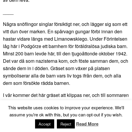
____
Några snöflingor singlar försiktigt ner, och lägger sig som ett
vitt dun över marken. En spårvagn gungar förbi innan den
hastar vidare längs med Limanowskiego. Under Förintelsen
låg här i Podgórze ett barnhem för föräldralösa judiska barn.
Minst 200 barn levde här, till den tjugoåttonde oktober 1942.
Det var då som nazisterna kom, och föste samman dem, och
sände dem in i döden. Gräset som växer på platsen
symboliserar alla de barn vars liv togs ifrån dem, och alla
dem som försökte rädda barnen.
I vår kommer det här gräset att klippas ner, och till sommaren
kommer det åter att växa sig starkt och tåligt. Nästa år sker
This website uses cookies to improve your experience. We'll
samma procedur. I varje strå, i varje grästuva, växer ett
assume you're ok with this, but you can opt-out if you wish.
minne av de barn som inte fick leva. Det minnet växer nu i
Read More
Accept
Reject
oss. Att vi minns idag, är en gåva till framtiden. Att minnas är
inte att blicka bakåt. Det är ett sätt att ge framtiden en riktning