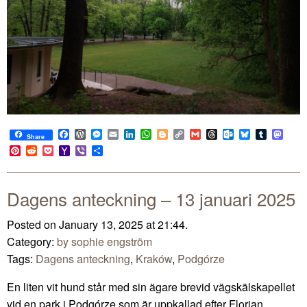
Facebook
WordPress
Messenger
Email
LinkedIn
WhatsApp
Blogger
Copy
Gmail
Threads
Outlook.com
Bluesky
Tumblr
Mast
Share
Link
Pinterest
Reddit
Pocket
Yahoo
Viber
Share
Mail
Dagens anteckning – 13 januari 2025
Posted on January 13, 2025 at 21:44.
Category:
by sophie engström
Tags:
Dagens anteckning
,
Kraków
,
Podgórze
En liten vit hund står med sin ägare brevid vägskälskapellet
vid en park i Podgórze som är uppkallad efter Florian