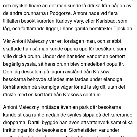
och mycket finare än det man kunde få dricka från någon av
de andra brunnarna i Podgórze. Antoni hade vid flera
tillfällen besökt kurorten Karlovy Vary, eller Karlsbad, som
låg, och fortfarande ligger, i hans gamla hemtrakter Tjeckien.
Vår Antoni Mateczny var en förslagen man, och snabbt
skaffade han så man kunde öppna upp för besökare som
ville dricka brunn. Under den här tiden var det en oerhört
begärlig syssla, så hans brunn blev omedelbart populär.
Den låg dessutom på lagom avstånd från Kraków,
besökarna behövde således inte färdas under eländiga
förhållanden på skumpiga vägar för att ta sig dit, utan det
räckte med en kort färd från Krakóws centrum.
Antoni Mateczny inrättade även en park där besökarna
kunde strosa runt emedan de syntes sippa på det kurerande
dropparna. Därtill byggde han även ett vattenverk samt olika
inrättningar för de besökande. Storhetstiden var under