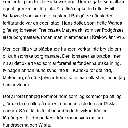
som heter plac Emila Serkowskiego. Denna gata, som alltså
egentligen kallas för plats, är alltså uppkallad efter Emil
Serkowski som var borgmästare i Podgórze när staden
fortfarande var en egen stad. Hans dotter, som hette Wanda,
gifte sig förresten Franciszek Maryewski som var Podgórzes
sista borgmästare, innan man inlemmades i Kraków år 1915.
Men den lilla vita bjäbbande hunden verkar inte bry sig om
olika historiska borgmästare. Den fortsätter att bjäbba, men
nu är det oklart vad som är föremålet för denna utskällning,
ty någon annan hund syns inte till. Kanske rör det mig,
tänker jag, så där självcentrerad som man oftast är, innan jag
hastar vidare.
Det är först när jag kommer hem som jag kommer på att jag
glömde ta en bild på den vita hunden och den snötäckta
parken. Så ni får istället beundra detta vykort från en
förgången tid, där parkens trädkronor syns mellan
hundraserna och Wisła.