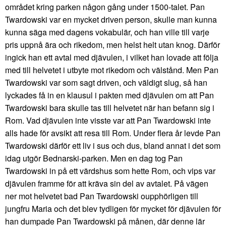
området kring parken någon gång under 1500-talet. Pan
Twardowski var en mycket driven person, skulle man kunna
kunna säga med dagens vokabulär, och han ville till varje
pris uppnå ära och rikedom, men helst helt utan knog. Därför
ingick han ett avtal med djävulen, i vilket han lovade att följa
med till helvetet i utbyte mot rikedom och välstånd. Men Pan
Twardowski var som sagt driven, och väldigt slug, så han
lyckades få in en klausul i pakten med djävulen om att Pan
Twardowski bara skulle tas till helvetet när han befann sig i
Rom. Vad djävulen inte visste var att Pan Twardowski inte
alls hade för avsikt att resa till Rom. Under flera år levde Pan
Twardowski därför ett liv i sus och dus, bland annat i det som
idag utgör Bednarski-parken. Men en dag tog Pan
Twardowski in på ett värdshus som hette Rom, och vips var
djävulen framme för att kräva sin del av avtalet. På vägen
ner mot helvetet bad Pan Twardowski oupphörligen till
jungfru Maria och det blev tydligen för mycket för djävulen för
han dumpade Pan Twardowski på månen, där denne lär