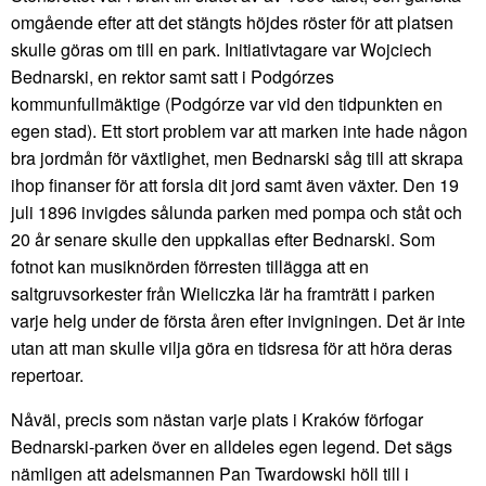
omgående efter att det stängts höjdes röster för att platsen
skulle göras om till en park. Initiativtagare var Wojciech
Bednarski, en rektor samt satt i Podgórzes
kommunfullmäktige (Podgórze var vid den tidpunkten en
egen stad). Ett stort problem var att marken inte hade någon
bra jordmån för växtlighet, men Bednarski såg till att skrapa
ihop finanser för att forsla dit jord samt även växter. Den 19
juli 1896 invigdes sålunda parken med pompa och ståt och
20 år senare skulle den uppkallas efter Bednarski. Som
fotnot kan musiknörden förresten tillägga att en
saltgruvsorkester från Wieliczka lär ha framträtt i parken
varje helg under de första åren efter invigningen. Det är inte
utan att man skulle vilja göra en tidsresa för att höra deras
repertoar.
Nåväl, precis som nästan varje plats i Kraków förfogar
Bednarski-parken över en alldeles egen legend. Det sägs
nämligen att adelsmannen Pan Twardowski höll till i