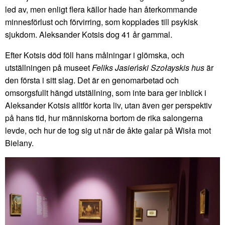
led av, men enligt flera källor hade han återkommande
minnesförlust och förvirring, som kopplades till psykisk
sjukdom. Aleksander Kotsis dog 41 år gammal.
Efter Kotsis död föll hans målningar i glömska, och
utställningen på museet
Feliks Jasieński Szołayskis hus
är
den första i sitt slag. Det är en genomarbetad och
omsorgsfullt hängd utställning, som inte bara ger inblick i
Aleksander Kotsis alltför korta liv, utan även ger perspektiv
på hans tid, hur människorna bortom de rika salongerna
levde, och hur de tog sig ut när de åkte galar på Wisła mot
Bielany.