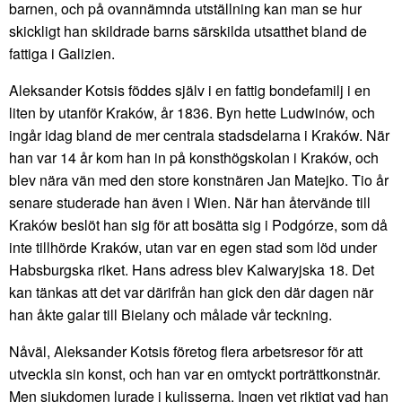
barnen, och på ovannämnda utställning kan man se hur
skickligt han skildrade barns särskilda utsatthet bland de
fattiga i Galizien.
Aleksander Kotsis föddes själv i en fattig bondefamilj i en
liten by utanför Kraków, år 1836. Byn hette Ludwinów, och
ingår idag bland de mer centrala stadsdelarna i Kraków. När
han var 14 år kom han in på konsthögskolan i Kraków, och
blev nära vän med den store konstnären Jan Matejko. Tio år
senare studerade han även i Wien. När han återvände till
Kraków beslöt han sig för att bosätta sig i Podgórze, som då
inte tillhörde Kraków, utan var en egen stad som löd under
Habsburgska riket. Hans adress blev Kalwaryjska 18. Det
kan tänkas att det var därifrån han gick den där dagen när
han åkte galar till Bielany och målade vår teckning.
Nåväl, Aleksander Kotsis företog flera arbetsresor för att
utveckla sin konst, och han var en omtyckt porträttkonstnär.
Men sjukdomen lurade i kulisserna. Ingen vet riktigt vad han