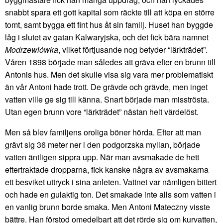
snabbt spara ett gott kapital som räckte till att köpa en större
tomt, samt bygga ett fint hus åt sin familj. Huset han byggde
låg i slutet av gatan Kalwaryjska, och det fick bära namnet
Modrzewiówka
, vilket förtjusande nog betyder “lärkträdet”.
Våren 1898 började man således att gräva efter en brunn till
Antonis hus. Men det skulle visa sig vara mer problematiskt
än vår Antoni hade trott. De grävde och grävde, men inget
vatten ville ge sig till känna. Snart började man misströsta.
Utan egen brunn vore “lärkträdet” nästan helt värdelöst.
Men så blev familjens oroliga böner hörda. Efter att man
grävt sig 36 meter ner i den podgorzska myllan, började
vatten äntligen sippra upp. När man avsmakade de hett
eftertraktade dropparna, fick kanske några av avsmakarna
ett besviket uttryck i sina anleten. Vattnet var nämligen bittert
och hade en gulaktig ton. Det smakade inte alls som vatten i
en vanlig brunn borde smaka. Men Antoni Mateczny visste
bättre. Han förstod omedelbart att det rörde sig om kurvatten,