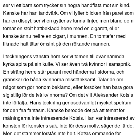
ser vi ett barn som trycker sin högra handflata mot sin kind.
Kanske har han tandvärk. Om vi lyfter blicken från paret som
har en dispyt, ser vi en gytter av tunna linjer, men bland dem
tornar en stolt hattbeklädd herre med en cigarett, eller
kanske ännu hellre en cigarr, i munnen. En tomtefar med
liknade hatt tittar ömsint på den rökande mannen.
I teckningens vänstra hörn ser vi tornen till ovannämnda
kyrka spira på sin kulle. Vi ser även två kvinnor i samspråk.
En sträng herre står parant med händerna i sidorna, och
granskar de båda kvinnorna misstänksamt. Talar de om
något som gör honom beklämd, eller försöker han bara göra
sig stilig för de två kvinnorna? Om det vill Aleksander Kotsis
inte förtälja. Hans teckning ger osedvanligt mycket spelrum
för den fria fantasin. Kanske berodde det på att temat för
målningarna inte intresserade Kotsis. Han var intresserad av
konsten för konstens sak. Inte för dess motiv, säger de lärde.
Men det stämmer förstås inte helt. Kotsis ömmande för