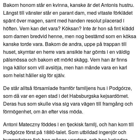
Bakom honom står en kvinna, kanske är det Antonis hustru.
Längst till vänster står en parant dam, med vitaste förklädet
spänt över magen, samt med handen resolut placerad i
höften. Vem kan det vara? Köksan? Inte är hon så fint klädd
som damen bredvid henne, men nog bestämd som en köksa
kanske torde vara. Bakom de andra, uppe på trappan till
huset, skymtar en herre vars ansikte har gömts i en väldig
pälsmössa och bakom ett mörkt skägg. Vem han är finns
inga källor som vill avslöja, men han månde vara en karl
som helst håller sig för själv.
De står alltså församlade framför familjens hus i Podgórze,
som då var en egen stad i det Habsburgska kejsardömet.
Deras hus som skulle visa sig vara vägen till framgång och
förmögenhet, om än efter viss möda.
Antoni Mateczny föddes i en tjeckisk familj, och han kom till
Podgórze först på 1880-talet. Som utbildad ingenjör och
byggmästare fick han många uppdrag, och han lyckades