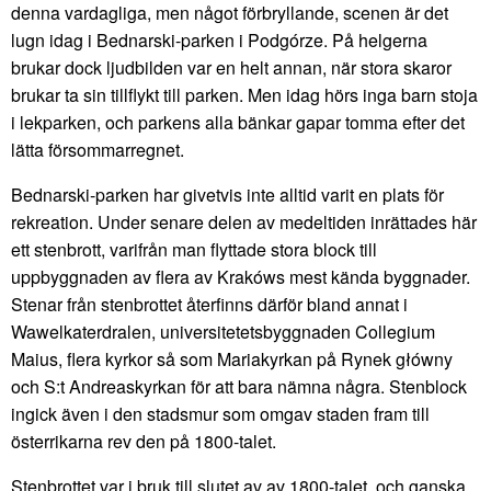
denna vardagliga, men något förbryllande, scenen är det
lugn idag i Bednarski-parken i Podgórze. På helgerna
brukar dock ljudbilden var en helt annan, när stora skaror
brukar ta sin tillflykt till parken. Men idag hörs inga barn stoja
i lekparken, och parkens alla bänkar gapar tomma efter det
lätta försommarregnet.
Bednarski-parken har givetvis inte alltid varit en plats för
rekreation. Under senare delen av medeltiden inrättades här
ett stenbrott, varifrån man flyttade stora block till
uppbyggnaden av flera av Krakóws mest kända byggnader.
Stenar från stenbrottet återfinns därför bland annat i
Wawelkaterdralen, universitetetsbyggnaden Collegium
Maius, flera kyrkor så som Mariakyrkan på Rynek główny
och S:t Andreaskyrkan för att bara nämna några. Stenblock
ingick även i den stadsmur som omgav staden fram till
österrikarna rev den på 1800-talet.
Stenbrottet var i bruk till slutet av av 1800-talet, och ganska