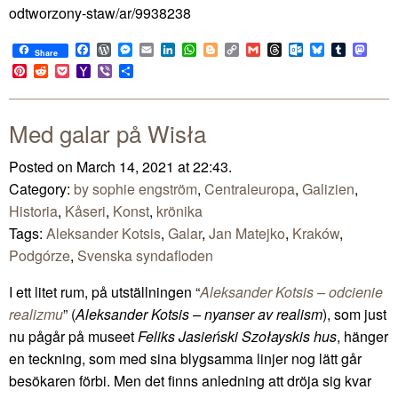
odtworzony-staw/ar/9938238
Facebook
WordPress
Messenger
Email
LinkedIn
WhatsApp
Blogger
Copy
Gmail
Threads
Outlook.com
Bluesky
Tumblr
Mast
Share
Link
Pinterest
Reddit
Pocket
Yahoo
Viber
Share
Mail
Med galar på Wisła
Posted on March 14, 2021 at 22:43.
Category:
by sophie engström
,
Centraleuropa
,
Galizien
,
Historia
,
Kåseri
,
Konst
,
krönika
Tags:
Aleksander Kotsis
,
Galar
,
Jan Matejko
,
Kraków
,
Podgórze
,
Svenska syndafloden
I ett litet rum, på utställningen “
Aleksander Kotsis – odcienie
realizmu
” (
Aleksander Kotsis – nyanser av realism
), som just
nu pågår på museet
Feliks Jasieński Szołayskis hus
, hänger
en teckning, som med sina blygsamma linjer nog lätt går
besökaren förbi. Men det finns anledning att dröja sig kvar