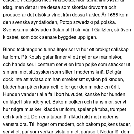
idag, men det är inte dessa som skördar druvorna och
producerar det utsökta vinet från dessa trakter. År 1655 kom
den svenska syndafloden, Potop szwedzki på polska.
Svenskarna skövlade nästan allt i sin väg i Galizien, så även
klostret, som dock senare byggdes upp igen.
Bland teckningens tunna linjer ser vi hur ett brokigt sällskap
tar form. På Kotsis galar finner vi ett myller av människor,
och händelser. I centrum ser vi en liten pojke som sträcker ut
sin arm mot sitt syskon som sitter i moderns knä. Det går
dock inte att avläsa om han smeker sitt syskon på kinden,
bjuder han på en karamell, eller ger den mindre en örfil.
Hunden vänder i alla fall bort huvudet, kanske hör hunden
en fågel i strandbrynet. Bakom pojken och hans mor, ser vi
hur några musiker iklädda uniform, spelar på tuba, trumpet
och klarinett. Den ena tuban är riktad rakt mot moderns
vänstra öra. Till höger om modern, och bakom pojkens fader,
ser vi ett par som verkar tvista om ett parasoll. Nedanför dem