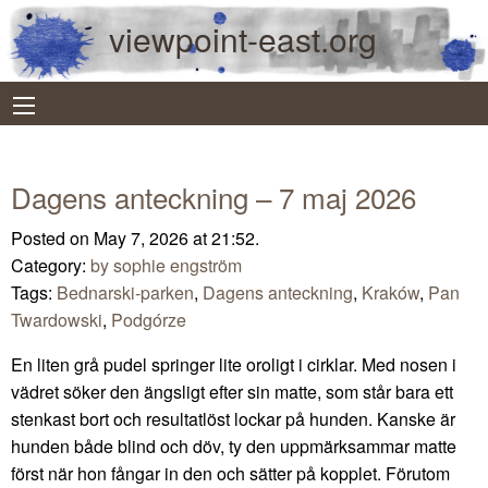
viewpoint-east.org
Dagens anteckning – 7 maj 2026
Posted on May 7, 2026 at 21:52.
Category:
by sophie engström
Tags:
Bednarski-parken
,
Dagens anteckning
,
Kraków
,
Pan
Twardowski
,
Podgórze
En liten grå pudel springer lite oroligt i cirklar. Med nosen i
vädret söker den ängsligt efter sin matte, som står bara ett
stenkast bort och resultatlöst lockar på hunden. Kanske är
hunden både blind och döv, ty den uppmärksammar matte
först när hon fångar in den och sätter på kopplet. Förutom