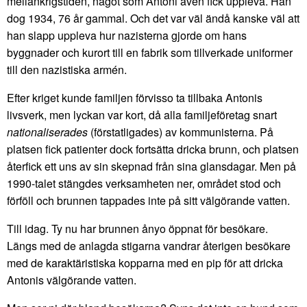
mellankrigstiden, något som Antoni även fick uppleva. Han
dog 1934, 76 år gammal. Och det var väl ändå kanske väl att
han slapp uppleva hur nazisterna gjorde om hans
byggnader och kurort till en fabrik som tillverkade uniformer
till den nazistiska armén.
Efter kriget kunde familjen förvisso ta tillbaka Antonis
livsverk, men lyckan var kort, då alla familjeföretag snart
nationaliserades
(förstatligades) av kommunisterna. På
platsen fick patienter dock fortsätta dricka brunn, och platsen
återfick ett uns av sin skepnad från sina glansdagar. Men på
1990-talet stängdes verksamheten ner, området stod och
förföll och brunnen tappades inte på sitt välgörande vatten.
Till idag. Ty nu har brunnen ånyo öppnat för besökare.
Längs med de anlagda stigarna vandrar återigen besökare
med de karaktäristiska kopparna med en pip för att dricka
Antonis välgörande vatten.