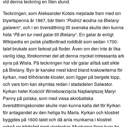
vid denna teckning en liten stund.
Teckningen, som Aleksander Kotsis mejslade fram med sin
blyertspenna år 1867, bär titeln “
Podróż wodna na Bielany
galarem
“, och i en översättning till svenska skulle den kunna
heta “
På en tur med galar till Bielany
“. En galar är enligt
Wikipedia en polsk plattbottnad roddbåt som sedan 1700-
talet brukats som farkost på floder. Även om den inte är lika
vanlig idag, förekommer det att denna mycket intressanta ark
syns på Wisła. På teckningen har vår galar alltså satt sikte
på Bielany. Byn är kanske mest känd bland krakowiterna för
kyrkan, med tillhörande kloster, som ligger på bergets topp,
och vars torn kan skymtas redan i stadsdelen Salwator.
Kyrkan heter Kościół Wniebowzięcia Najświętszej Maryi
Panny på polska, som med vissa akrobatiska
översättningskonster skulle man kunna kalla det för Kyrkan
för antagandet av den heliga fru Maria. Kyrkan och klostret
byggdes på 1600-talet och då anla munkarna i klostret
också en trädgård med vinstockar. Munkarna finns kvar än