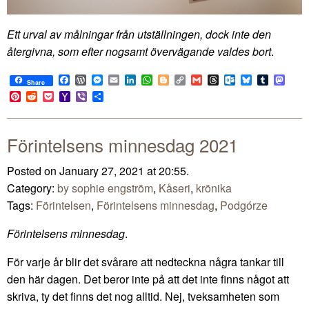
Ett urval av målningar från utställningen, dock inte den
återgivna, som efter nogsamt övervägande valdes bort
.
Facebook
WordPress
Messenger
Email
LinkedIn
WhatsApp
Blogger
Copy
Gmail
Threads
Outlook.com
Bluesky
Tumblr
Mast
Share
Link
Pinterest
Reddit
Pocket
Yahoo
Viber
Share
Mail
Förintelsens minnesdag 2021
Posted on January 27, 2021 at 20:55.
Category:
by sophie engström
,
Kåseri
,
krönika
Tags:
Förintelsen
,
Förintelsens minnesdag
,
Podgórze
Förintelsens minnesdag
.
För varje år blir det svårare att nedteckna några tankar till
den här dagen. Det beror inte på att det inte finns något att
skriva, ty det finns det nog alltid. Nej, tveksamheten som