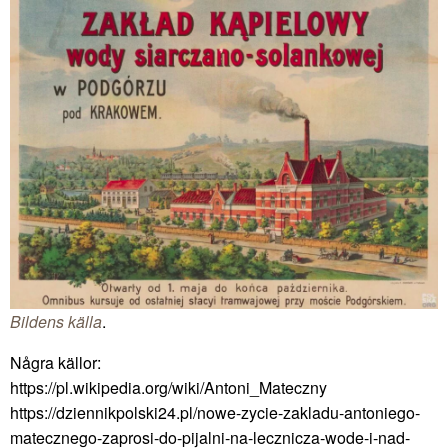
Bildens källa
.
Några källor:
https://pl.wikipedia.org/wiki/Antoni_Mateczny
https://dziennikpolski24.pl/nowe-zycie-zakladu-antoniego-
matecznego-zaprosi-do-pijalni-na-lecznicza-wode-i-nad-