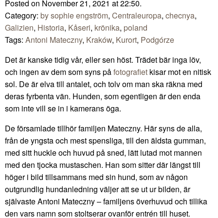
Posted on November 21, 2021 at 22:50.
Category:
by sophie engström
,
Centraleuropa
,
checnya
,
Galizien
,
Historia
,
Kåseri
,
krönika
,
poland
Tags:
Antoni Mateczny
,
Kraków
,
Kurort
,
Podgórze
Det är kanske tidig vår, eller sen höst. Trädet bär inga löv,
och ingen av dem som syns på
fotografiet
kisar mot en nitisk
sol. De är elva till antalet, och tolv om man ska räkna med
deras fyrbenta vän. Hunden, som egentligen är den enda
som inte vill se in i kamerans öga.
De församlade tillhör familjen Mateczny. Här syns de alla,
från de yngsta och mest spensliga, till den äldsta gumman,
med sitt huckle och huvud på sned, lätt lutad mot mannen
med den tjocka mustaschen. Han som sitter där längst till
höger i bild tillsammans med sin hund, som av någon
outgrundlig hundanledning väljer att se ut ur bilden, är
självaste Antoni Mateczny – familjens överhuvud och tillika
den vars namn som stoltserar ovanför entrén till huset.