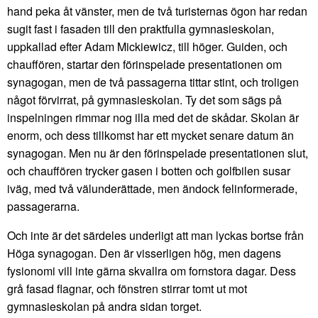
hand peka åt vänster, men de två turisternas ögon har redan
sugit fast i fasaden till den praktfulla gymnasieskolan,
uppkallad efter Adam Mickiewicz, till höger. Guiden, och
chauffören, startar den förinspelade presentationen om
synagogan, men de två passagerna tittar stint, och troligen
något förvirrat, på gymnasieskolan. Ty det som sägs på
inspelningen rimmar nog illa med det de skådar. Skolan är
enorm, och dess tillkomst har ett mycket senare datum än
synagogan. Men nu är den förinspelade presentationen slut,
och chauffören trycker gasen i botten och golfbilen susar
iväg, med två välunderättade, men ändock felinformerade,
passagerarna.
Och inte är det särdeles underligt att man lyckas bortse från
Höga synagogan. Den är visserligen hög, men dagens
fysionomi vill inte gärna skvallra om fornstora dagar. Dess
grå fasad flagnar, och fönstren stirrar tomt ut mot
gymnasieskolan på andra sidan torget.