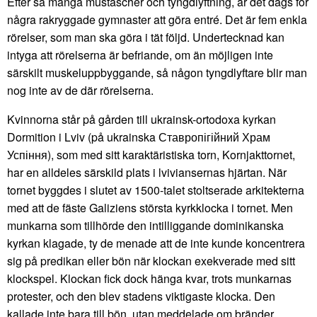
Efter så många mustascher och tyngdlyftning, är det dags för
några rakryggade gymnaster att göra entré. Det är fem enkla
rörelser, som man ska göra i tät följd. Undertecknad kan
intyga att rörelserna är befriande, om än möjligen inte
särskilt muskeluppbyggande, så någon tyngdlyftare blir man
nog inte av de där rörelserna.
Kvinnorna står på gården till ukrainsk-ortodoxa kyrkan
Dormition i Lviv (på ukrainska Ставропігійний Храм
Успіння), som med sitt karaktäristiska torn, Kornjakttornet,
har en alldeles särskild plats i lviviansernas hjärtan. När
tornet byggdes i slutet av 1500-talet stoltserade arkitekterna
med att de fäste Galiziens största kyrkklocka i tornet. Men
munkarna som tillhörde den intilliggande dominikanska
kyrkan klagade, ty de menade att de inte kunde koncentrera
sig på predikan eller bön när klockan exekverade med sitt
klockspel. Klockan fick dock hänga kvar, trots munkarnas
protester, och den blev stadens viktigaste klocka. Den
kallade inte bara till bön, utan meddelade om bränder,