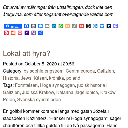
Ett urval av målningar från utställningen, dock inte den
återgivna, som efter nogsamt övervägande valdes bort
.
Facebook
WordPress
Messenger
Email
LinkedIn
WhatsApp
Blogger
Copy
Gmail
Threads
Outlook.com
Bluesky
Tumblr
Mast
Share
Link
Pinterest
Reddit
Pocket
Yahoo
Viber
Share
Mail
Lokal att hyra?
Posted on October 5, 2020 at 20:56.
Category:
by sophie engström
,
Centraleuropa
,
Galizien
,
Historia
,
Jews
,
Kåseri
,
krönika
,
poland
Tags:
Förintelsen
,
Höga synagogan
,
judisk historia i
Galizien
,
Judiska Kraków
,
Katarina Jagellonica
,
Kraków
,
Polen
,
Svenska syndafloden
En golfbil kommer körande längs med gatan Józefa i
stadsdelen Kazimierz. “Här ser ni Höga synagogan”, säger
chauffören och tillika guiden till de två passagerna. Hans