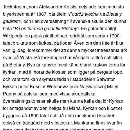
Teckningen, som Aleksander Kotsis mejslade fram med sin
blyertspenna år 1867, bär titeln “
Podróż wodna na Bielany
galarem
“, och i en översättning till svenska skulle den kunna
heta “
På en tur med galar till Bielany
“. En galar är enligt
Wikipedia en polsk plattbottnad roddbåt som sedan 1700-
talet brukats som farkost på floder. Även om den inte är lika
vanlig idag, förekommer det att denna mycket intressanta ark
syns på Wisła. På teckningen har vår galar alltså satt sikte
på Bielany. Byn är kanske mest känd bland krakowiterna för
kyrkan, med tillhörande kloster, som ligger på bergets topp,
och vars torn kan skymtas redan i stadsdelen Salwator.
Kyrkan heter Kościół Wniebowzięcia Najświętszej Maryi
Panny på polska, som med vissa akrobatiska
översättningskonster skulle man kunna kalla det för Kyrkan
för antagandet av den heliga fru Maria. Kyrkan och klostret
byggdes på 1600-talet och då anla munkarna i klostret
också en trädgård med vinstockar. Munkarna finns kvar än
idag, men det är inte dessa som skördar druvorna och