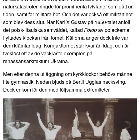
naturkatastrofer, ringde för prominenta lvivianer som gått ur
tiden, samt för militära hot. Och det var också ett militärt hot
som blev dess slut. När Karl X Gustav på 1650-talet anföll
det polsk-litauiska samväldet, kallad
Potop
av polackerna,
flyttades klockan från tornet. Källorna anger dock inte var
dem klämtar idag. Kornjakttornet står kvar än idag, och är
tveklöst ett av de vackraste exemplen på
renässansarkitektur i Ukraina.
Men efter denna utläggning om kyrkklockor behövs månne
lite gymnastik. Nedan bjuds på Bertil Ugglas nacksving.
Dock enkom för den med följsamma extremiteter.