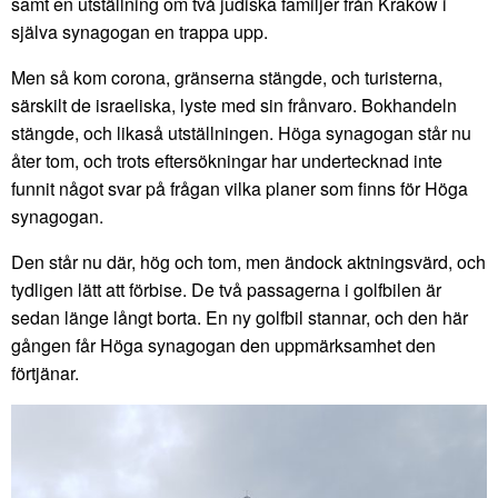
samt en utställning om två judiska familjer från Kraków i
själva synagogan en trappa upp.
Men så kom corona, gränserna stängde, och turisterna,
särskilt de israeliska, lyste med sin frånvaro. Bokhandeln
stängde, och likaså utställningen. Höga synagogan står nu
åter tom, och trots eftersökningar har undertecknad inte
funnit något svar på frågan vilka planer som finns för Höga
synagogan.
Den står nu där, hög och tom, men ändock aktningsvärd, och
tydligen lätt att förbise. De två passagerna i golfbilen är
sedan länge långt borta. En ny golfbil stannar, och den här
gången får Höga synagogan den uppmärksamhet den
förtjänar.