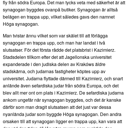
fly från södra Europa. Det man tycks veta med säkerhet är att
synagogan byggdes ovanpå butiker. Synagogan är alltså
belägen en trappa upp, vilket således gavs den namnet
Höga synagogan.
Man tvistar ännu vilket som var skälet till att förlägga
synagogan en trappa upp, och man har landat i två
slutsatser. För det första rådde det platsbrist i Kazimierz.
Stadsdelen tillkom efter det att Jagellonska universitet
expanderade i den judiska delen av Krakóws äldre
stadskärna, och judarnas fastigheter köptes upp av
universitet. Judarna flyttade därmed till Kazimierz, och snart
anlände även sefardiska judar från södra Europa, och det
blev allt mer ont om plats i Kazimierz. De sefardiska judarna
ankom ungefär när synagogan byggdes, och det är kanske
därför som man dragit slutsatsen att det just var dessa
nyanlända judar som byggde Höga synagogan. Den andra
orsaken till att synagogan ligger en trappa upp, kan vara att