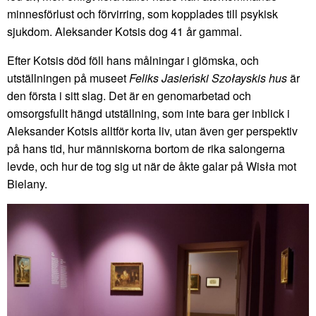
minnesförlust och förvirring, som kopplades till psykisk
sjukdom. Aleksander Kotsis dog 41 år gammal.
Efter Kotsis död föll hans målningar i glömska, och
utställningen på museet
Feliks Jasieński Szołayskis hus
är
den första i sitt slag. Det är en genomarbetad och
omsorgsfullt hängd utställning, som inte bara ger inblick i
Aleksander Kotsis alltför korta liv, utan även ger perspektiv
på hans tid, hur människorna bortom de rika salongerna
levde, och hur de tog sig ut när de åkte galar på Wisła mot
Bielany.