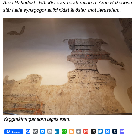
Aron Hakodesh. Här förvaras Torah-rullarna. Aron Hakodesh
står i alla synagogor alltid riktat åt öster, mot Jerusalem
.
Väggmålningar som tagits fram
.
Facebook
WordPress
Messenger
Email
LinkedIn
WhatsApp
Blogger
Copy
Gmail
Threads
Outlook.com
Bluesky
Tumblr
Mast
Share