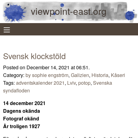
viewpoint-east.org
Svensk klockstöld
Posted on December 14, 2021 at 06:51.
Category:
by sophie engström
,
Galizien
,
Historia
,
Kåseri
Tags:
adventskalender 2021
,
Lviv
,
potop
,
Svenska
syndafloden
14 december 2021
Dagens okända
Fotograf okänd
År troligen 1927