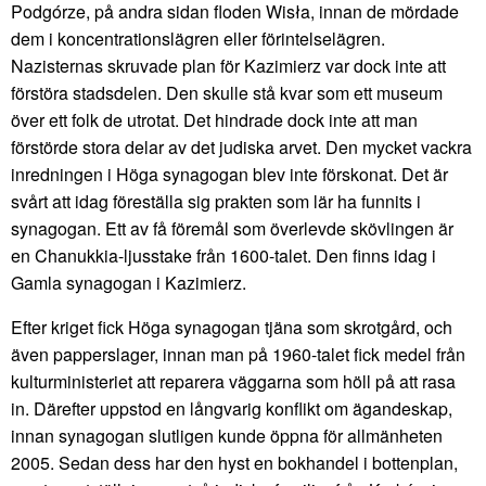
Podgórze, på andra sidan floden Wisła, innan de mördade
dem i koncentrationslägren eller förintelselägren.
Nazisternas skruvade plan för Kazimierz var dock inte att
förstöra stadsdelen. Den skulle stå kvar som ett museum
över ett folk de utrotat. Det hindrade dock inte att man
förstörde stora delar av det judiska arvet. Den mycket vackra
inredningen i Höga synagogan blev inte förskonat. Det är
svårt att idag föreställa sig prakten som lär ha funnits i
synagogan. Ett av få föremål som överlevde skövlingen är
en Chanukkia-ljusstake från 1600-talet. Den finns idag i
Gamla synagogan i Kazimierz.
Efter kriget fick Höga synagogan tjäna som skrotgård, och
även papperslager, innan man på 1960-talet fick medel från
kulturministeriet att reparera väggarna som höll på att rasa
in. Därefter uppstod en långvarig konflikt om ägandeskap,
innan synagogan slutligen kunde öppna för allmänheten
2005. Sedan dess har den hyst en bokhandel i bottenplan,