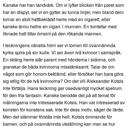
Kanske har han tandvärk. Om vi lyfter blicken från paret som
har en dispyt, ser vi en gytter av tunna linjer, men bland dem
tornar en stolt hattbeklädd herre med en cigarett, eller
kanske ännu hellre en cigarr, i munnen. En tomtefar med
liknade hatt tittar ömsint på den rökande mannen.
I teckningens vänstra hörn ser vi tornen till ovannämnda
kyrka spira på sin kulle. Vi ser även två kvinnor i samspråk.
En sträng herre står parant med händerna i sidorna, och
granskar de båda kvinnorna misstänksamt. Talar de om
något som gör honom beklämd, eller försöker han bara göra
sig stilig för de två kvinnorna? Om det vill Aleksander Kotsis
inte förtälja. Hans teckning ger osedvanligt mycket spelrum
för den fria fantasin. Kanske berodde det på att temat för
målningarna inte intresserade Kotsis. Han var intresserad av
konsten för konstens sak. Inte för dess motiv, säger de lärde.
Men det stämmer förstås inte helt. Kotsis ömmande för
barnen, och på ovannämnda utställning kan man se hur