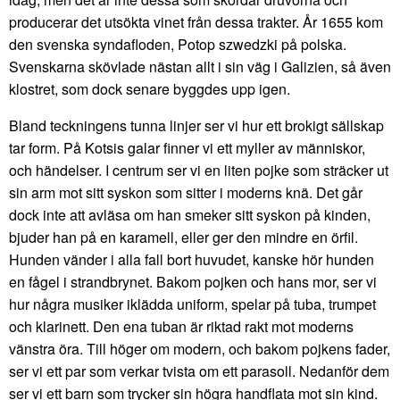
producerar det utsökta vinet från dessa trakter. År 1655 kom
den svenska syndafloden, Potop szwedzki på polska.
Svenskarna skövlade nästan allt i sin väg i Galizien, så även
klostret, som dock senare byggdes upp igen.
Bland teckningens tunna linjer ser vi hur ett brokigt sällskap
tar form. På Kotsis galar finner vi ett myller av människor,
och händelser. I centrum ser vi en liten pojke som sträcker ut
sin arm mot sitt syskon som sitter i moderns knä. Det går
dock inte att avläsa om han smeker sitt syskon på kinden,
bjuder han på en karamell, eller ger den mindre en örfil.
Hunden vänder i alla fall bort huvudet, kanske hör hunden
en fågel i strandbrynet. Bakom pojken och hans mor, ser vi
hur några musiker iklädda uniform, spelar på tuba, trumpet
och klarinett. Den ena tuban är riktad rakt mot moderns
vänstra öra. Till höger om modern, och bakom pojkens fader,
ser vi ett par som verkar tvista om ett parasoll. Nedanför dem
ser vi ett barn som trycker sin högra handflata mot sin kind.