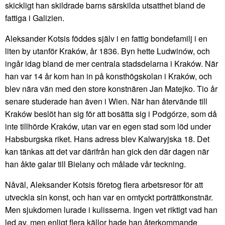
skickligt han skildrade barns särskilda utsatthet bland de
fattiga i Galizien.
Aleksander Kotsis föddes själv i en fattig bondefamilj i en
liten by utanför Kraków, år 1836. Byn hette Ludwinów, och
ingår idag bland de mer centrala stadsdelarna i Kraków. När
han var 14 år kom han in på konsthögskolan i Kraków, och
blev nära vän med den store konstnären Jan Matejko. Tio år
senare studerade han även i Wien. När han återvände till
Kraków beslöt han sig för att bosätta sig i Podgórze, som då
inte tillhörde Kraków, utan var en egen stad som löd under
Habsburgska riket. Hans adress blev Kalwaryjska 18. Det
kan tänkas att det var därifrån han gick den där dagen när
han åkte galar till Bielany och målade vår teckning.
Nåväl, Aleksander Kotsis företog flera arbetsresor för att
utveckla sin konst, och han var en omtyckt porträttkonstnär.
Men sjukdomen lurade i kulisserna. Ingen vet riktigt vad han
led av, men enligt flera källor hade han återkommande