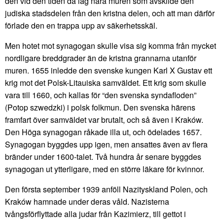
den vid den tiden då låg nära muren som avskilde den
judiska stadsdelen från den kristna delen, och att man därför
förlade den en trappa upp av säkerhetsskäl.
Men hotet mot synagogan skulle visa sig komma från mycket
nordligare breddgrader än de kristna grannarna utanför
muren. 1655 inledde den svenske kungen Karl X Gustav ett
krig mot det Polsk-Litauiska samväldet. Ett krig som skulle
vara till 1660, och kallas för “den svenska syndafloden”
(Potop szwedzki) i polsk folkmun. Den svenska härens
framfart över samväldet var brutalt, och så även i Kraków.
Den Höga synagogan råkade illa ut, och ödelades 1657.
Synagogan byggdes upp igen, men ansattes även av flera
bränder under 1600-talet. Två hundra år senare byggdes
synagogan ut ytterligare, med en större läkare för kvinnor.
Den första september 1939 anföll Nazityskland Polen, och
Kraków hamnade under deras våld. Nazisterna
tvångsförflyttade alla judar från Kazimierz, till gettot i