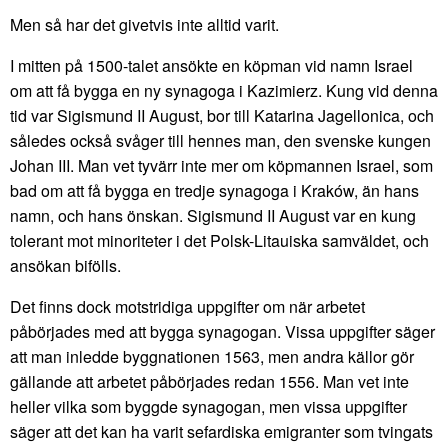
Men så har det givetvis inte alltid varit.
I mitten på 1500-talet ansökte en köpman vid namn Israel
om att få bygga en ny synagoga i Kazimierz. Kung vid denna
tid var Sigismund II August, bor till Katarina Jagellonica, och
således också svåger till hennes man, den svenske kungen
Johan III. Man vet tyvärr inte mer om köpmannen Israel, som
bad om att få bygga en tredje synagoga i Kraków, än hans
namn, och hans önskan. Sigismund II August var en kung
tolerant mot minoriteter i det Polsk-Litauiska samväldet, och
ansökan bifölls.
Det finns dock motstridiga uppgifter om när arbetet
påbörjades med att bygga synagogan. Vissa uppgifter säger
att man inledde byggnationen 1563, men andra källor gör
gällande att arbetet påbörjades redan 1556. Man vet inte
heller vilka som byggde synagogan, men vissa uppgifter
säger att det kan ha varit sefardiska emigranter som tvingats