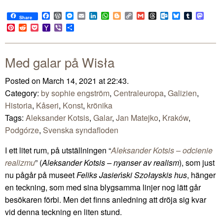
Facebook
WordPress
Messenger
Email
LinkedIn
WhatsApp
Blogger
Copy
Gmail
Threads
Outlook.com
Bluesky
Tumblr
Mast
Share
Link
Pinterest
Reddit
Pocket
Yahoo
Viber
Share
Mail
Med galar på Wisła
Posted on March 14, 2021 at 22:43.
Category:
by sophie engström
,
Centraleuropa
,
Galizien
,
Historia
,
Kåseri
,
Konst
,
krönika
Tags:
Aleksander Kotsis
,
Galar
,
Jan Matejko
,
Kraków
,
Podgórze
,
Svenska syndafloden
I ett litet rum, på utställningen “
Aleksander Kotsis – odcienie
realizmu
” (
Aleksander Kotsis – nyanser av realism
), som just
nu pågår på museet
Feliks Jasieński Szołayskis hus
, hänger
en teckning, som med sina blygsamma linjer nog lätt går
besökaren förbi. Men det finns anledning att dröja sig kvar
vid denna teckning en liten stund.