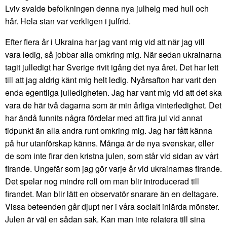
Lviv svalde befolkningen denna nya julhelg med hull och
hår. Hela stan var verkligen i julfrid.
Efter flera år i Ukraina har jag vant mig vid att när jag vill
vara ledig, så jobbar alla omkring mig. När sedan ukrainarna
tagit julledigt har Sverige rivit igång det nya året. Det har lett
till att jag aldrig känt mig helt ledig. Nyårsafton har varit den
enda egentliga julledigheten. Jag har vant mig vid att det ska
vara de här två dagarna som är min årliga vinterledighet. Det
har ändå funnits några fördelar med att fira jul vid annat
tidpunkt än alla andra runt omkring mig. Jag har fått känna
på hur utanförskap känns. Många är de nya svenskar, eller
de som inte firar den kristna julen, som står vid sidan av vårt
firande. Ungefär som jag gör varje år vid ukrainarnas firande.
Det spelar nog mindre roll om man blir introducerad till
firandet. Man blir lätt en observatör snarare än en deltagare.
Vissa beteenden går djupt ner i våra socialt inlärda mönster.
Julen är väl en sådan sak. Kan man inte relatera till sina