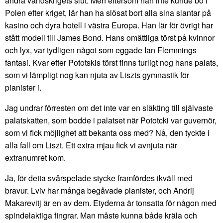
andra världskrigets slut. Men eftersom han inte kunde bo i
Polen efter kriget, lär han ha slösat bort alla sina slantar på
kasino och dyra hotell i västra Europa. Han lär för övrigt har
stått modell till James Bond. Hans omättliga törst på kvinnor
och lyx, var tydligen något som eggade Ian Flemmings
fantasi. Kvar efter Pototskis törst finns turligt nog hans palats,
som vi lämpligt nog kan njuta av Liszts gymnastik för
pianister i.
Jag undrar förresten om det inte var en släkting till självaste
palatskatten, som bodde i palatset när Pototcki var guvernör,
som vi fick möjlighet att bekanta oss med? Nå, den tyckte i
alla fall om Liszt. Ett extra mjau fick vi avnjuta när
extranumret kom.
Ja, för detta svårspelade stycke framfördes ikväll med
bravur. Lviv har många begåvade pianister, och Andrij
Makarevitj är en av dem. Etyderna är tonsatta för någon med
spindelaktiga fingrar. Man måste kunna både kräla och