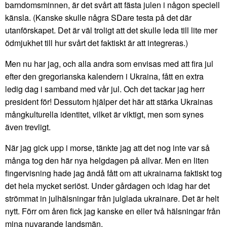
barndomsminnen, är det svårt att fästa julen i någon speciell
känsla. (Kanske skulle några SDare testa på det där
utanförskapet. Det är väl troligt att det skulle leda till lite mer
ödmjukhet till hur svårt det faktiskt är att integreras.)
Men nu har jag, och alla andra som envisas med att fira jul
efter den gregorianska kalendern i Ukraina, fått en extra
ledig dag i samband med vår jul. Och det tackar jag herr
president för! Dessutom hjälper det här att stärka Ukrainas
mångkulturella identitet, vilket är viktigt, men som synes
även trevligt.
När jag gick upp i morse, tänkte jag att det nog inte var så
många tog den här nya helgdagen på allvar. Men en liten
fingervisning hade jag ändå fått om att ukrainarna faktiskt tog
det hela mycket seriöst. Under gårdagen och idag har det
strömmat in julhälsningar från julglada ukrainare. Det är helt
nytt. Förr om åren fick jag kanske en eller två hälsningar från
mina nuvarande landsmän.