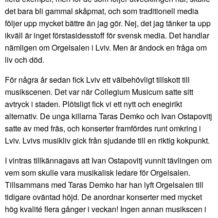
det bara bli gammal skåpmat, och som traditionell media
följer upp mycket bättre än jag gör. Nej, det jag tänker ta upp
ikväll är inget förstasidesstoff för svensk media. Det handlar
nämligen om Orgelsalen i Lviv. Men är ändock en fråga om
liv och död.
För några år sedan fick Lviv ett välbehövligt tillskott till
musikscenen. Det var när Collegium Musicum satte sitt
avtryck i staden. Plötsligt fick vi ett nytt och enegirikt
alternativ. De unga killarna Taras Demko och Ivan Ostapovitj
satte av med fräs, och konserter framfördes runt omkring i
Lviv. Lvivs musikliv gick från sjudande till en riktig kokpunkt.
I vintras tillkännagavs att Ivan Ostapovitj vunnit tävlingen om
vem som skulle vara musikalisk ledare för Orgelsalen.
Tillsammans med Taras Demko har han lyft Orgelsalen till
tidigare oväntad höjd. De anordnar konserter med mycket
hög kvalité flera gånger i veckan! Ingen annan musikscen i