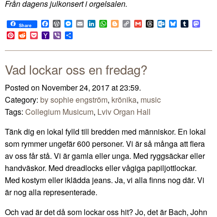
Från dagens julkonsert i orgelsalen.
Facebook
WordPress
Messenger
Email
LinkedIn
WhatsApp
Blogger
Copy
Gmail
Threads
Outlook.com
Bluesky
Tumblr
Mast
Share
Link
Pinterest
Reddit
Pocket
Yahoo
Viber
Share
Mail
Vad lockar oss en fredag?
Posted on November 24, 2017 at 23:59.
Category:
by sophie engström
,
krönika
,
music
Tags:
Collegium Musicum
,
Lviv Organ Hall
Tänk dig en lokal fylld till bredden med människor. En lokal
som rymmer ungefär 600 personer. Vi är så många att flera
av oss får stå. Vi är gamla eller unga. Med ryggsäckar eller
handväskor. Med dreadlocks eller vågiga papiljottlockar.
Med kostym eller iklädda jeans. Ja, vi alla finns nog där. Vi
är nog alla representerade.
Och vad är det då som lockar oss hit? Jo, det är Bach, John