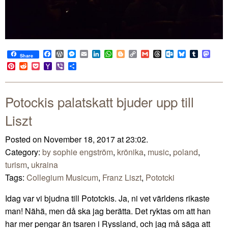
Facebook
WordPress
Messenger
Email
LinkedIn
WhatsApp
Blogger
Copy
Gmail
Threads
Outlook.com
Bluesky
Tumblr
Mast
Share
Link
Pinterest
Reddit
Pocket
Yahoo
Viber
Share
Mail
Potockis palatskatt bjuder upp till
Liszt
Posted on November 18, 2017 at 23:02.
Category:
by sophie engström
,
krönika
,
music
,
poland
,
turism
,
ukraina
Tags:
Collegium Musicum
,
Franz Liszt
,
Pototcki
Idag var vi bjudna till Pototckis. Ja, ni vet världens rikaste
man! Nähä, men då ska jag berätta. Det ryktas om att han
har mer pengar än tsaren i Ryssland, och jag må säga att