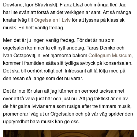
Dowland, Igor Stravinskij, Franz Liszt och många fler. Jag
har lite svårt att förstå att det verkligen är sant. Att så många
knatar iväg till
Orgelsalen i Lviv
för att lyssna på klassisk
musik. En helt vanlig fredag.
Men det är ju ingen vanlig fredag. För det är nu som
orgelsalen kommer ta ett nytt andetag. Taras Demko och
Ivan Ostapovitj, ni vet hjärnorna bakom
Collegium Musicum
,
kommer i framtiden sätta sitt tydliga avtryck på konsertsalen.
Det ska bli oerhört roligt och intressant att få följa med på
den resan så länge som det nu varar.
Det är inte för utan att jag känner en oerhörd tacksamhet
över att få vara just här och just nu. Att jag faktiskt är en av
de här galna lvivianerna som rusiga efter tre timmars musik,
promenerar iväg ut ur Orgelsalen och på vår väg sprider den
upprymdhet bara musik kan ge oss.