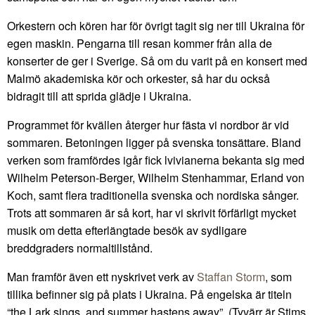
Orkestern och kören har för övrigt tagit sig ner till Ukraina för
egen maskin. Pengarna till resan kommer från alla de
konserter de ger i Sverige. Så om du varit på en konsert med
Malmö akademiska kör och orkester, så har du också
bidragit till att sprida glädje i Ukraina.
Programmet för kvällen återger hur fästa vi nordbor är vid
sommaren. Betoningen ligger på svenska tonsättare. Bland
verken som framfördes igår fick lvivianerna bekanta sig med
Wilhelm Peterson-Berger, Wilhelm Stenhammar, Erland von
Koch, samt flera traditionella svenska och nordiska sånger.
Trots att sommaren är så kort, har vi skrivit förfärligt mycket
musik om detta efterlängtade besök av sydligare
breddgraders normaltillstånd.
Man framför även ett nyskrivet verk av
Staffan Storm
, som
tillika befinner sig på plats i Ukraina. På engelska är titeln
“the Lark sings, and summer hastens away”. (Tyvärr är Stims