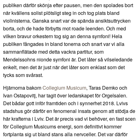
publiken därför skönja efter pausen, men den spolades bort
när kvällens solist plötsligt steg in och tog plats bland
violinisterna. Ganska snart var de spända ansiktsuttrycken
borta, och de hade förbytts mot roade leenden. Och med
vilken bravur orkestern tog sig an denna symfoni! Hela
publiken fångades in bland tonerna och snart var vi alla
sammanflätade med detta vackra partitur, som
Mendelssohns nionde symfoni är. Det låter så vilseledande
enkelt, men det är just när det låter som enklast som det
tycks som svårast.
Hjärnorna bakom
Collegium Musicum
, Taras Demko och
Ivan Ostapovitj, har tagit över ledarskapet för Orgelsalen.
Det bådar gott inför framtiden och i synnerhet 2018. Lvivs
stadshus gör därför en fenomenal insats genom att stödja de
här krafterna i Lviv. Det är precis vad vi behöver, en fast scen
för Collegium Musicums energi, som definitivt kommer
fortplanta sig ut bland stans alla nervceller. Det var därför