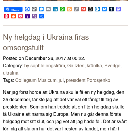
Facebook
WordPress
Messenger
Email
LinkedIn
WhatsApp
Blogger
Copy
Gmail
Threads
Outlook.com
Bluesky
Tumblr
Mast
Share
Link
Pinterest
Reddit
Pocket
Yahoo
Viber
Share
Mail
Ny helgdag i Ukraina firas
omsorgsfullt
Posted on December 26, 2017 at 00:22.
Category:
by sophie engström
,
Galizien
,
krönika
,
Sverige
,
ukraina
Tags:
Collegium Musicum
,
jul
,
president Porosjenko
När jag först hörde att Ukraina skulle få en ny helgdag, den
25 december, tänkte jag att det var väl ett fånigt tilltag av
presidenten. Som om han trodde att en liten helgdag skulle
få Ukraina att närma sig Europa. Men nu går denna första
helgdag mot sitt slut, och jag vet att jag hade fel. Det är svårt
för mig att sia om hur det var i resten av landet, men här i