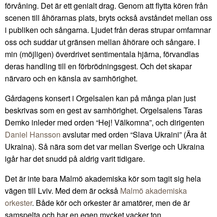
förvåning. Det är ett genialt drag. Genom att flytta kören från
scenen till åhörarnas plats, bryts också avståndet mellan oss
i publiken och sångarna. Ljudet från deras strupar omfamnar
oss och suddar ut gränsen mellan åhörare och sångare. I
min (möjligen) överdrivet sentimentala hjärna, förvandlas
deras handling till en förbrödningsgest. Och det skapar
närvaro och en känsla av samhörighet.
Gårdagens konsert i Orgelsalen kan på många plan just
beskrivas som en gest av samhörighet. Orgelsalens Taras
Demko inleder med orden “Hej! Välkomna”, och dirigenten
Daniel Hansson
avslutar med orden “Slava Ukraini” (Ära åt
Ukraina). Så nära som det var mellan Sverige och Ukraina
igår har det snudd på aldrig varit tidigare.
Det är inte bara Malmö akademiska kör som tagit sig hela
vägen till Lviv. Med dem är också
Malmö akademiska
orkester
. Både kör och orkester är amatörer, men de är
samspelta och har en egen mycket vacker ton.