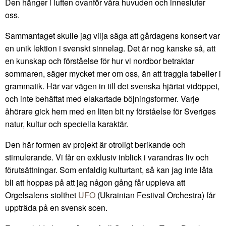
Den hänger i luften ovanför våra huvuden och innesluter
oss.
Sammantaget skulle jag vilja säga att gårdagens konsert var
en unik lektion i svenskt sinnelag. Det är nog kanske så, att
en kunskap och förståelse för hur vi nordbor betraktar
sommaren, säger mycket mer om oss, än att traggla tabeller i
grammatik. Här var vägen in till det svenska hjärtat vidöppet,
och inte behäftat med elakartade böjningsformer. Varje
åhörare gick hem med en liten bit ny förståelse för Sveriges
natur, kultur och speciella karaktär.
Den här formen av projekt är otroligt berikande och
stimulerande. Vi får en exklusiv inblick i varandras liv och
förutsättningar. Som enfaldig kulturtant, så kan jag inte låta
bli att hoppas på att jag någon gång får uppleva att
Orgelsalens stolthet
UFO
(Ukrainian Festival Orchestra) får
uppträda på en svensk scen.