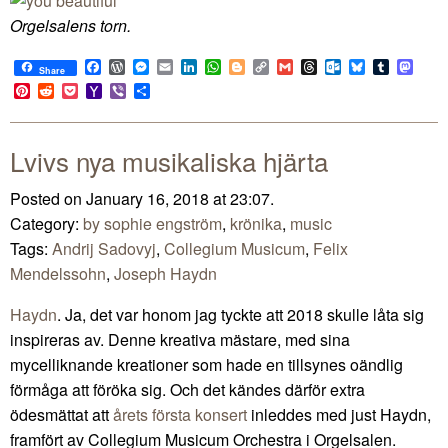
Orgelsalens torn.
Facebook
WordPress
Messenger
Email
LinkedIn
WhatsApp
Blogger
Copy
Gmail
Threads
Outlook.com
Bluesky
Tumblr
Mast
Share
Link
Pinterest
Reddit
Pocket
Yahoo
Viber
Share
Mail
Lvivs nya musikaliska hjärta
Posted on January 16, 2018 at 23:07.
Category:
by sophie engström
,
krönika
,
music
Tags:
Andrij Sadovyj
,
Collegium Musicum
,
Felix
Mendelssohn
,
Joseph Haydn
Haydn
. Ja, det var honom jag tyckte att 2018 skulle låta sig
inspireras av. Denne kreativa mästare, med sina
mycelliknande kreationer som hade en tillsynes oändlig
förmåga att föröka sig. Och det kändes därför extra
ödesmättat att
årets första konsert
inleddes med just Haydn,
framfört av Collegium Musicum Orchestra i Orgelsalen.