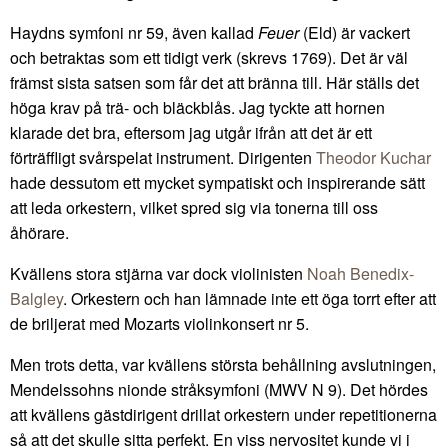
Haydns symfoni nr 59, även kallad
Feuer
(Eld) är vackert
och betraktas som ett tidigt verk (skrevs 1769). Det är väl
främst sista satsen som får det att bränna till. Här ställs det
höga krav på trä- och bläckblås. Jag tyckte att hornen
klarade det bra, eftersom jag utgår ifrån att det är ett
förträffligt svårspelat instrument. Dirigenten
Theodor Kuchar
hade dessutom ett mycket sympatiskt och inspirerande sätt
att leda orkestern, vilket spred sig via tonerna till oss
åhörare.
Kvällens stora stjärna var dock violinisten
Noah Benedix-
Balgley
. Orkestern och han lämnade inte ett öga torrt efter att
de briljerat med Mozarts violinkonsert nr 5.
Men trots detta, var kvällens största behållning avslutningen,
Mendelssohns nionde stråksymfoni (MWV N 9). Det hördes
att kvällens gästdirigent drillat orkestern under repetitionerna
så att det skulle sitta perfekt. En viss nervositet kunde vi i