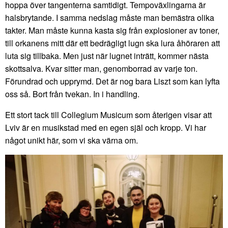
hoppa över tangenterna samtidigt. Tempoväxlingarna är
halsbrytande. I samma nedslag måste man bemästra olika
takter. Man måste kunna kasta sig från explosioner av toner,
till orkanens mitt där ett bedrägligt lugn ska lura åhöraren att
luta sig tillbaka. Men just när lugnet inträtt, kommer nästa
skottsalva. Kvar sitter man, genomborrad av varje ton.
Förundrad och upprymd. Det är nog bara Liszt som kan lyfta
oss så. Bort från tvekan. In i handling.
Ett stort tack till Collegium Musicum som återigen visar att
Lviv är en musikstad med en egen själ och kropp. Vi har
något unikt här, som vi ska värna om.