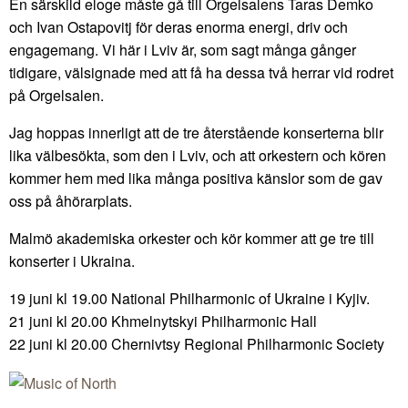
En särskild eloge måste gå till Orgelsalens Taras Demko
och Ivan Ostapovitj för deras enorma energi, driv och
engagemang. Vi här i Lviv är, som sagt många gånger
tidigare, välsignade med att få ha dessa två herrar vid rodret
på Orgelsalen.
Jag hoppas innerligt att de tre återstående konserterna blir
lika välbesökta, som den i Lviv, och att orkestern och kören
kommer hem med lika många positiva känslor som de gav
oss på åhörarplats.
Malmö akademiska orkester och kör kommer att ge tre till
konserter i Ukraina.
19 juni kl 19.00 National Philharmonic of Ukraine i Kyjiv.
21 juni kl 20.00 Khmelnytskyi Philharmonic Hall
22 juni kl 20.00 Chernivtsy Regional Philharmonic Society