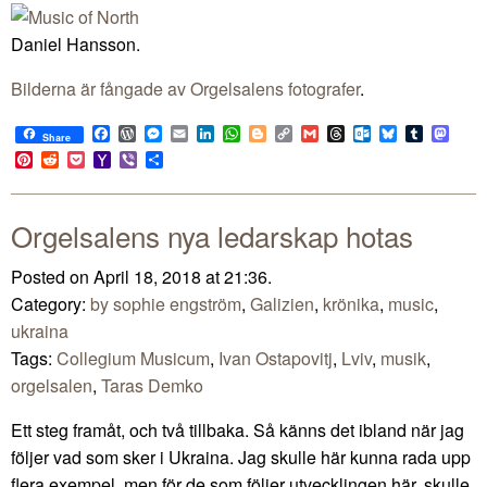
Daniel Hansson.
Bilderna är fångade av Orgelsalens fotografer
.
Facebook
WordPress
Messenger
Email
LinkedIn
WhatsApp
Blogger
Copy
Gmail
Threads
Outlook.com
Bluesky
Tumblr
Mast
Share
Link
Pinterest
Reddit
Pocket
Yahoo
Viber
Share
Mail
Orgelsalens nya ledarskap hotas
Posted on April 18, 2018 at 21:36.
Category:
by sophie engström
,
Galizien
,
krönika
,
music
,
ukraina
Tags:
Collegium Musicum
,
Ivan Ostapovitj
,
Lviv
,
musik
,
orgelsalen
,
Taras Demko
Ett steg framåt, och två tillbaka. Så känns det ibland när jag
följer vad som sker i Ukraina. Jag skulle här kunna rada upp
flera exempel, men för de som följer utvecklingen här, skulle