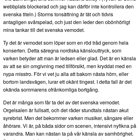
webbplats blockerad och jag kan därför inte kontrollera den
svenska titeln.) Storms tonsättning är tät och tidvis
antagligen svårspelad, och just den leder den obönhörligt
mina tankar till det svenska vemodet.
Ty det är vemodet som löper som en röd tråd genom hela
konserten. Detta säregna nordiska känslouttryck, som
varken betyder att man är ledsen eller glad. Det är en känsla
av att se sin omgivning med tillförsikt, men kryddat med en
nypa misstro. För vi vet ju alla att bakom nästa hörn, eller
bortom landsvägen, lurar ett okänt tingest. I detta fall är det
okända sommarens ofrånkomliga bortgång.
Det är många som får ta del av det svenska vemodet.
Orgelsalen är fullsatt, och det råder stundtals nästan akut
syrebrist. Men det bekommer varken musiker, sångare eller
åhörare. Vi är, på båda sidor om scenen, intensivt nyfikna på
varandra. Man kan nästan ta på vår känsla av samhörighet.