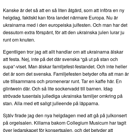
Kanske är det så att en så liten åtgärd, som att införa en ny
helgdag, faktiskt kan föra landet närmare Europa. Nu är
ukrainarna med i den europeiska julfesten. Och man har det
dessutom extra förspänt, för att den ukrainska julen lurar ju
runt om knuten.
Egentligen tror jag att allt handlar om att ukrainarna älskar
att festa. Nej, inte på det där svenska “gå ut på stan och
supa”-viset. Man älskar familjefest-festandet. Och inte heller
det är som det svenska. Familjefesten betyder ofta att man är
ute tillsammans och promenerar runt. Tar en kaffe här. En
glintwein där. Och så lite sockervadd till barnen. Idag
strövade tusentals jullediga ukrainska familjer omkring på
stan. Alla med ett saligt julleende på läpparna.
Själv firade jag den nya helgdagen med att gå på julkonsert
på orgelsalen. Killarna bakom Collegium Musicum har tagit
över ledarskapet för konsertsalen, och det betyder att