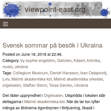
viewpoint-east.org
Svensk sommar på besök i Ukraina
Posted on June 18, 2018 at 22:46.
Category:
by sophie engström
,
Galizien
,
Kåseri
,
krönika
,
music
,
ukraina
Tags:
Collegium Musicum
,
Daniel Hansson
,
Ivan Ostapovitj
,
Lviv
,
Malmö akademiska kör
,
Malmö akademiska orkester
,
orgelsalen
,
Staffan Storm
,
Taras Demko
,
Ukraina
Det råder upprymdhet i
Orgelsalen
. Utspridda i lokalen står
deltagarna i
Malmö akademiska kör
. När de tar ton lyfter
många av åhörarna ögonbrynen i förtjusning, likaså i