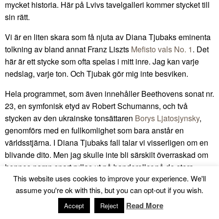
mycket historia. Här på Lvivs tavelgalleri kommer stycket till
sin rätt.
Vi är en liten skara som få njuta av Diana Tjubaks eminenta
tolkning av bland annat Franz Liszts
Mefisto vals No. 1
. Det
här är ett stycke som ofta spelas i mitt inre. Jag kan varje
nedslag, varje ton. Och Tjubak gör mig inte besviken.
Hela programmet, som även innehåller Beethovens sonat nr.
23, en symfonisk etyd av Robert Schumanns, och två
stycken av den ukrainske tonsättaren
Borys Ljatosjynsky
,
genomförs med en fullkomlighet som bara anstår en
världsstjärna. I Diana Tjubaks fall talar vi visserligen om en
blivande dito. Men jag skulle inte bli särskilt överraskad om
hennes namn snart rullas ut på banderoller på de stora
This website uses cookies to improve your experience. We'll
konserthusen runt om i världen.
assume you're ok with this, but you can opt-out if you wish.
Collegium Musicums
nya hemvist är fullkomligt genial. Att
Read More
Accept
Reject
dessutom förlägga konserten under dagtid, då andra