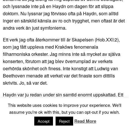
och lyssnade inte på en Haydn om dagen för att slippa
doktorn. Nu lyssnar jag förvisso ofta på Haydn, som alltid
inger en särskild känsla av ro och trygghet, men oftast är det
andra verk än just symfonierna.
Ett verk jag ofta återkommer till är Skapelsen (Hob.XXI:2),
som jag fått uppleva med Krakóws fenomenala
filharmoniska orkester. Jag minns inte så mycket av själva
konserten, förutom att jag blev överrumplad av verkets
oerhörda skönhet och finess. Inte konstigt att Ludwig van
Beethoven menade att verket var det finaste som dittills
skrivits. Jo, så var det.
Haydn var ju redan under sin samtid enormt uppskattad. Ett
exempel på detta inträffade Haydns sista dagar i livet. Året
This website uses cookies to improve your experience. We'll
var 1809 och Napoleon belägrade Wien. Haydn låg svårt
assume you're ok with this, but you can opt-out if you wish.
sjuk och praktiskt taget döende i sitt hem. För att skydda den
Read More
Accept
Reject
store tonsättaren satte fransmännen ett kavalleri att vakta