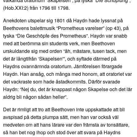
välkända oratorium “Skapelsen”, på tyska “Die Schöpfung”,
(Hob.XXI:2) från 1796 till 1798.
Anekdoten utspelar sig 1801 då Haydn hade lyssnat på
Beethovens balettmusik “Prometheus varelser” (op 43), på
tyska “Die Geschöpfe des Prometheus”. Haydn var snabb
med att berömma sin students verk, men Beethoven
urskuldande sig med orden “åh, mästare, tusen tack, men
det är långtifrån ‘Skapelsen'”, och syftade därmed på
Haydns ovannämnda oratorium. Jämförelsen förargade
Haydn. Han ansåg, och många med honom, att oratoriet var
det vackraste som hade åstadkommits. Därför svarade
Haydn: “Nej du, det är knappast någon Skapelse och det lär
aldrig bli någon sådan heller”.
Det är rimligt att tro att Beethoven inte uppskattade att bli
avspisad på detta plumpa sätt, men han var också väl
medveten om att hans lärare var den främsta av tonsättare,
så han bet nog ihop och stod över att svara på Haydns