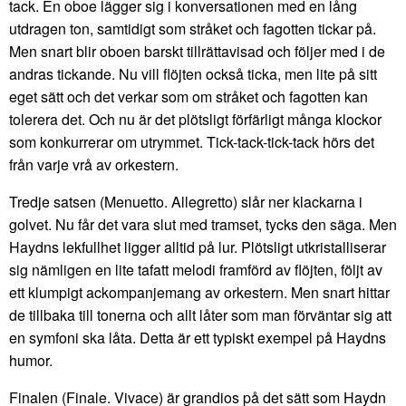
tack. En oboe lägger sig i konversationen med en lång
utdragen ton, samtidigt som stråket och fagotten tickar på.
Men snart blir oboen barskt tillrättavisad och följer med i de
andras tickande. Nu vill flöjten också ticka, men lite på sitt
eget sätt och det verkar som om stråket och fagotten kan
tolerera det. Och nu är det plötsligt förfärligt många klockor
som konkurrerar om utrymmet. Tick-tack-tick-tack hörs det
från varje vrå av orkestern.
Tredje satsen (Menuetto. Allegretto) slår ner klackarna i
golvet. Nu får det vara slut med tramset, tycks den säga. Men
Haydns lekfullhet ligger alltid på lur. Plötsligt utkristalliserar
sig nämligen en lite tafatt melodi framförd av flöjten, följt av
ett klumpigt ackompanjemang av orkestern. Men snart hittar
de tillbaka till tonerna och allt låter som man förväntar sig att
en symfoni ska låta. Detta är ett typiskt exempel på Haydns
humor.
Finalen (Finale. Vivace) är grandios på det sätt som Haydn