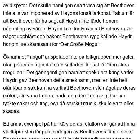
av dispyter. Det skulle nämligen snart visa sig att Beethoven
inte alls var imponerad av Haydns tonsättarkonst. Faktum är
att Beethoven lär ha sagt att Haydn inte lärde honom
någonting av värde. Haydn i sin tur tyckte att Beethoven var
något uppblåst och bakom Beethovens rygg kallade Haydn
honom lite skämtsamt för “Der Große Mogul”.
Öknamnet “mogul” anspelade inte på folkgruppen mongoler,
utan på deras regenter som kallades för just för “den stora
mogulen”. Det går egentligen bara att spekulera kring varför
Haydn gav Beethoven detta smeknamn, men en inte helt
otänkbar orsak kan ha varit att Beethoven vid något av deras
möten, sin vana trogen, hade domderat och sagt hur han
tyckte saker och ting, och då särskilt musik, skulle vara eller
skapas.
Ett annat exempel på hur kärv deras relation var går att finna
vid tidpunkten för publiceringen av Beethovens första alster.