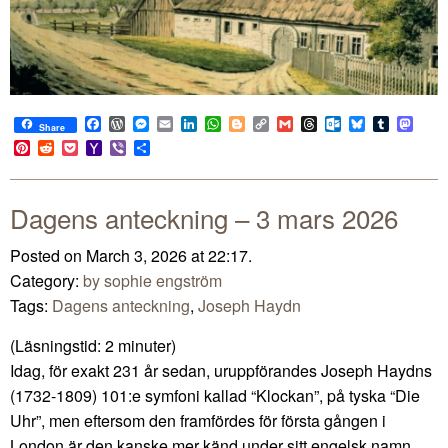
Facebook
WordPress
Messenger
Email
LinkedIn
WhatsApp
Blogger
Copy
Gmail
Threads
Outlook.com
Bluesky
Tumblr
Mast
Share
Link
Pinterest
Reddit
Pocket
Yahoo
Viber
Share
Mail
Dagens anteckning – 3 mars 2026
Posted on March 3, 2026 at 22:17.
Category:
by sophie engström
Tags:
Dagens anteckning
,
Joseph Haydn
(Läsningstid:
2
minuter)
Idag, för exakt 231 år sedan, uruppförandes Joseph Haydns
(1732-1809) 101:e symfoni kallad “Klockan”, på tyska “Die
Uhr”, men eftersom den framfördes för första gången i
London är den kanske mer känd under sitt engelsk namn