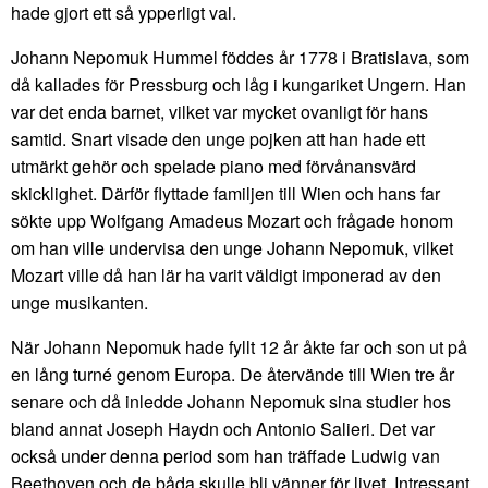
hade gjort ett så ypperligt val.
Johann Nepomuk Hummel föddes år 1778 i Bratislava, som
då kallades för Pressburg och låg i kungariket Ungern. Han
var det enda barnet, vilket var mycket ovanligt för hans
samtid. Snart visade den unge pojken att han hade ett
utmärkt gehör och spelade piano med förvånansvärd
skicklighet. Därför flyttade familjen till Wien och hans far
sökte upp Wolfgang Amadeus Mozart och frågade honom
om han ville undervisa den unge Johann Nepomuk, vilket
Mozart ville då han lär ha varit väldigt imponerad av den
unge musikanten.
När Johann Nepomuk hade fyllt 12 år åkte far och son ut på
en lång turné genom Europa. De återvände till Wien tre år
senare och då inledde Johann Nepomuk sina studier hos
bland annat Joseph Haydn och Antonio Salieri. Det var
också under denna period som han träffade Ludwig van
Beethoven och de båda skulle bli vänner för livet. Intressant