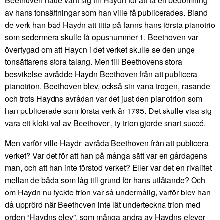
Beethoven hade vänt sig till Haydn för att få en bedömning
av hans tonsättningar som han ville få publicerades. Bland
de verk han bad Haydn att titta på fanns hans första pianotrio
som sedermera skulle få opusnummer 1. Beethoven var
övertygad om att Haydn i det verket skulle se den unge
tonsättarens stora talang. Men till Beethovens stora
besvikelse avrådde Haydn Beethoven från att publicera
pianotrion. Beethoven blev, också sin vana trogen, rasande
och trots Haydns avrådan var det just den pianotrion som
han publicerade som första verk år 1795. Det skulle visa sig
vara ett klokt val av Beethoven, ty trion gjorde snart succé.
Men varför ville Haydn avråda Beethoven från att publicera
verket? Var det för att han på många sätt var en gårdagens
man, och att han inte förstod verket? Eller var det en rivalitet
mellan de båda som låg till grund för hans utlåtande? Och
om Haydn nu tyckte trion var så undermålig, varför blev han
då upprörd när Beethoven inte lät underteckna trion med
orden “Haydns elev”, som många andra av Haydns elever