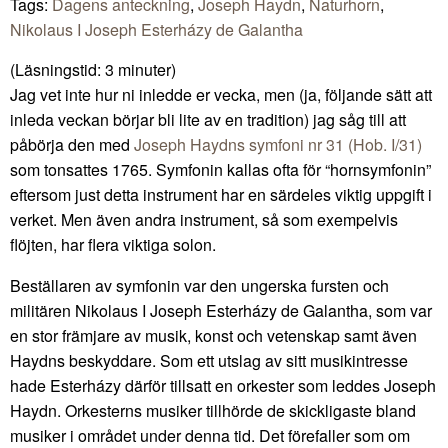
Tags:
Dagens anteckning
,
Joseph Haydn
,
Naturhorn
,
Nikolaus I Joseph Esterházy de Galantha
(Läsningstid:
3
minuter)
Jag vet inte hur ni inledde er vecka, men (ja, följande sätt att
inleda veckan börjar bli lite av en tradition) jag såg till att
påbörja den med
Joseph Haydns symfoni nr 31 (Hob. I/31)
som tonsattes 1765. Symfonin kallas ofta för “hornsymfonin”
eftersom just detta instrument har en särdeles viktig uppgift i
verket. Men även andra instrument, så som exempelvis
flöjten, har flera viktiga solon.
Beställaren av symfonin var den ungerska fursten och
militären Nikolaus I Joseph Esterházy de Galantha, som var
en stor främjare av musik, konst och vetenskap samt även
Haydns beskyddare. Som ett utslag av sitt musikintresse
hade Esterházy därför tillsatt en orkester som leddes Joseph
Haydn. Orkesterns musiker tillhörde de skickligaste bland
musiker i området under denna tid. Det förefaller som om