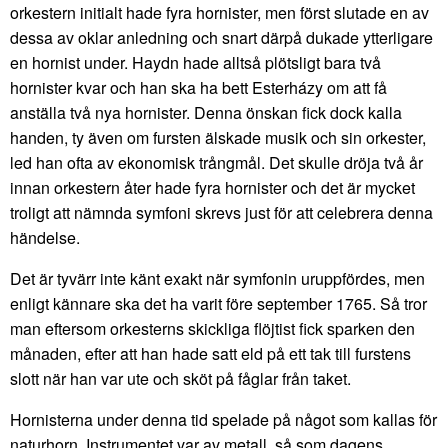
orkestern initialt hade fyra hornister, men först slutade en av
dessa av oklar anledning och snart därpå dukade ytterligare
en hornist under. Haydn hade alltså plötsligt bara två
hornister kvar och han ska ha bett Esterházy om att få
anställa två nya hornister. Denna önskan fick dock kalla
handen, ty även om fursten älskade musik och sin orkester,
led han ofta av ekonomisk trångmål. Det skulle dröja två år
innan orkestern åter hade fyra hornister och det är mycket
troligt att nämnda symfoni skrevs just för att celebrera denna
händelse.
Det är tyvärr inte känt exakt när symfonin uruppfördes, men
enligt kännare ska det ha varit före september 1765. Så tror
man eftersom orkesterns skickliga flöjtist fick sparken den
månaden, efter att han hade satt eld på ett tak till furstens
slott när han var ute och sköt på fåglar från taket.
Hornisterna under denna tid spelade på något som kallas för
naturhorn. Instrumentet var av metall, så som dagens