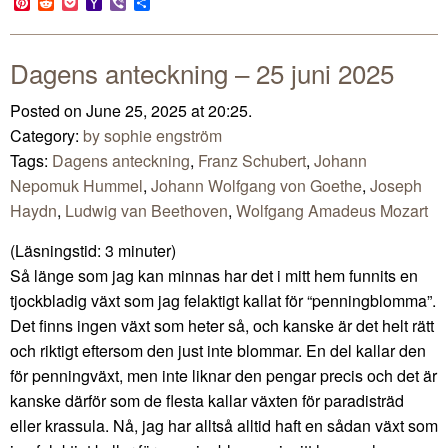
Pinterest
Reddit
Pocket
Yahoo
Viber
Share
Mail
Dagens anteckning – 25 juni 2025
Posted on June 25, 2025 at 20:25.
Category:
by sophie engström
Tags:
Dagens anteckning
,
Franz Schubert
,
Johann
Nepomuk Hummel
,
Johann Wolfgang von Goethe
,
Joseph
Haydn
,
Ludwig van Beethoven
,
Wolfgang Amadeus Mozart
(Läsningstid:
3
minuter)
Så länge som jag kan minnas har det i mitt hem funnits en
tjockbladig växt som jag felaktigt kallat för “penningblomma”.
Det finns ingen växt som heter så, och kanske är det helt rätt
och riktigt eftersom den just inte blommar. En del kallar den
för penningväxt, men inte liknar den pengar precis och det är
kanske därför som de flesta kallar växten för paradisträd
eller krassula. Nå, jag har alltså alltid haft en sådan växt som