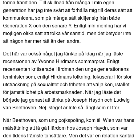
forma framtiden. Till skillnad från många i min egen
generation har jag inte svårt att förhålla mig till deras sätt att
kommunicera, som på många sätt skiljer sig från både
Generation X och den senare Y. Enligt min mening har vi
möjligen olika sätt att tolka vår samtid, men det betyder inte
att någon har mer rätt än den andra.
Det här var också något jag tänkte på idag när jag läste
recensionen av Yvonne Hirdmans sommarprat. Enligt
recensenten kritiserade Hirdman den unga generationens
feminister som, enligt Hirdmans tolkning, fokuserar i för stor
utsträckning på sexualitet och friheten att välja kön, istället
för jämställdhet på arbetsmarknaden. När jag läste det
började jag genast att tänka på Joseph Haydn och Ludwig
van Beethoven. Nej, steget är inte så långt som ni tror.
När Beethoven, som ung pojkspoling, kom till Wien var hans
målsättning att få gå i lärdom hos Joseph Haydn, som var
den tidens främste tonsättare. Men det var en relation kantad