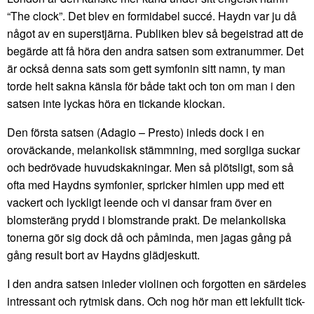
“The clock”. Det blev en formidabel succé. Haydn var ju då
något av en superstjärna. Publiken blev så begeistrad att de
begärde att få höra den andra satsen som extranummer. Det
är också denna sats som gett symfonin sitt namn, ty man
torde helt sakna känsla för både takt och ton om man i den
satsen inte lyckas höra en tickande klockan.
Den första satsen (Adagio – Presto) inleds dock i en
oroväckande, melankolisk stämmning, med sorgliga suckar
och bedrövade huvudskakningar. Men så plötsligt, som så
ofta med Haydns symfonier, spricker himlen upp med ett
vackert och lyckligt leende och vi dansar fram över en
blomsteräng prydd i blomstrande prakt. De melankoliska
tonerna gör sig dock då och påminda, men jagas gång på
gång result bort av Haydns glädjeskutt.
I den andra satsen inleder violinen och forgotten en särdeles
intressant och rytmisk dans. Och nog hör man ett lekfullt tick-