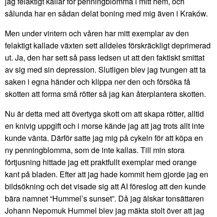
jag felaktigt kallar för penningblomma i mitt hem, och
sålunda har en sådan delat boning med mig även i Kraków.
Men under vintern och våren har mitt exemplar av den
felaktigt kallade växten sett alldeles förskräckligt deprimerad
ut. Ja, den har sett så pass ledsen ut att den faktiskt smittat
av sig med sin depression. Slutligen blev jag tvungen att ta
saken i egna händer och klippa ner den och försöka få
skotten att forma små rötter så jag kan återplantera skotten.
Nu är detta med att övertyga skott om att skapa rötter, alltid
en knivig uppgift och i morse kände jag att jag trots allt inte
kunde vänta. Därför satte jag mig på cykeln för att köpa en
ny penningblomma, som de inte kallas. Till min stora
förtjusning hittade jag ett praktfullt exemplar med orange
kant på bladen. Efter att jag hade kommit hem gjorde jag en
bildsökning och det visade sig att AI föreslog att den kunde
bära namnet “Hummel’s sunset”. Då jag älskar tonsättaren
Johann Nepomuk Hummel blev jag mäkta stolt över att jag