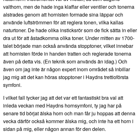
valthorn, men de hade inga klaffar eller ventiler och tonerna
alstrades genom att hornisten formade sina läppar och
använde luftströmmen för att reglera tonen, vilka kallas
naturtoner. De hade olika insticksrör som de fick sätta in eller
dra ut för att åstadkomma olika toner. Under mitten av 1700-
talet började man också använda stopptoner, vilket innebar
att hornisten förde in handen tratten och reglerade tonerna
även på detta vis. (En teknik som används än idag.) Och
även om jag inte är någon expert inom området så inbillar
jag mig att det kan höras stopptoner i Haydns trettioförsta
symfoni.
I vilket fall tycker jag att det var ett fantastiskt bra val att
inleda veckan med Haydns hornsymfoni, ty jag har på
senare tid börjat älska horn och man får ju hoppas att denna
vecka därför också kommer älska mig, och inte ha ett horn i
sidan på mig, eller någon annan för den delen.