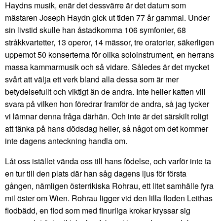
Haydns musik, enär det dessvärre är det datum som
mästaren Joseph Haydn gick ut tiden 77 år gammal. Under
sin livstid skulle han åstadkomma 106 symfonier, 68
stråkkvartetter, 13 operor, 14 mässor, tre oratorier, säkerligen
uppemot 50 konserterna för olika soloinstrument, en herrans
massa kammarmusik och så vidare. Således är det mycket
svårt att välja ett verk bland alla dessa som är mer
betydelsefullt och viktigt än de andra. Inte heller katten vill
svara på vilken hon föredrar framför de andra, så jag tycker
vi lämnar denna fråga därhän. Och inte är det särskilt roligt
att tänka på hans dödsdag heller, så något om det kommer
inte dagens anteckning handla om.
Låt oss istället vända oss till hans födelse, och varför inte ta
en tur till den plats där han såg dagens ljus för första
gången, nämligen österrikiska Rohrau, ett litet samhälle fyra
mil öster om Wien. Rohrau ligger vid den lilla floden Leithas
flodbädd, en flod som med finurliga krokar kryssar sig