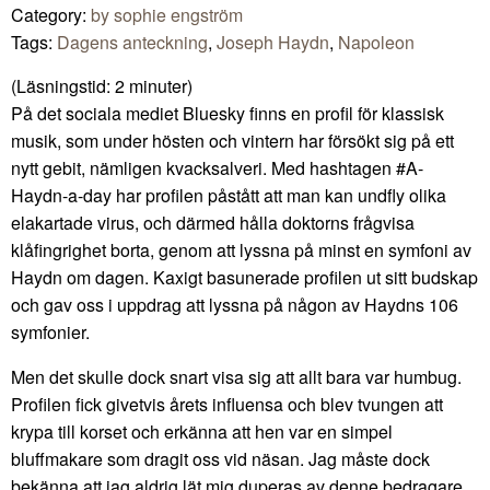
Category:
by sophie engström
Tags:
Dagens anteckning
,
Joseph Haydn
,
Napoleon
(Läsningstid:
2
minuter)
På det sociala mediet Bluesky finns en profil för klassisk
musik, som under hösten och vintern har försökt sig på ett
nytt gebit, nämligen kvacksalveri. Med hashtagen #A-
Haydn-a-day har profilen påstått att man kan undfly olika
elakartade virus, och därmed hålla doktorns frågvisa
klåfingrighet borta, genom att lyssna på minst en symfoni av
Haydn om dagen. Kaxigt basunerade profilen ut sitt budskap
och gav oss i uppdrag att lyssna på någon av Haydns 106
symfonier.
Men det skulle dock snart visa sig att allt bara var humbug.
Profilen fick givetvis årets influensa och blev tvungen att
krypa till korset och erkänna att hen var en simpel
bluffmakare som dragit oss vid näsan. Jag måste dock
bekänna att jag aldrig lät mig duperas av denne bedragare,