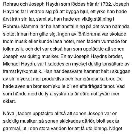
Rohrau och Joseph Haydn som föddes här år 1732. Joseph
Haydns far livnärde sig på att bygga hjul, ett yrke han hade
ärvt från sin far, samt att han hade en viktig ställning i
Rohrau. Mamma lär ha haft anställning på det ovan nämnda
slottet innan hon gifte sig. Ingen av föräldrarna var skolade
inom musik eller kunde läsa noter, men fadern vurmade för
folkmusik, och det var också han som upptäckte att sonen
Joseph var duktig musiker. En av Joseph Haydns bröder,
Michael Haydn, var likaledes en mycket duktig tonsättare av
främst kyrkomusik. Han har dessvärre hamnat helt i skuggan
av sin mycket mer produktiva och framgångsrika bror. De
hade även en bror som skulle bli en efterfrågad tenor. Vad
som hände med de fyra systrarna är däremot tyvärr mer
oklart.
Nåväl, fadern upptäckte alltså att sonen Joseph var en
skicklig musiker, så sonen skickades därför, blott sex år
gammal, ut i den stora världen för att få utbildning. Något