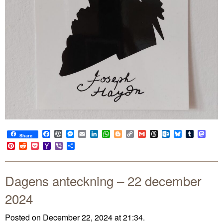
Facebook
WordPress
Messenger
Email
LinkedIn
WhatsApp
Blogger
Copy
Gmail
Threads
Outlook.com
Bluesky
Tumblr
Mast
Share
Link
Pinterest
Reddit
Pocket
Yahoo
Viber
Share
Mail
Dagens anteckning – 22 december
2024
Posted on December 22, 2024 at 21:34.