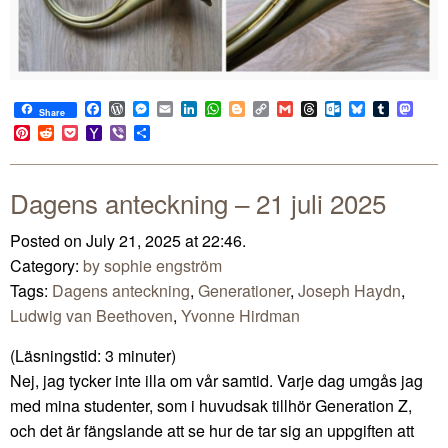
Facebook
WordPress
Messenger
Email
LinkedIn
WhatsApp
Blogger
Copy
Gmail
Threads
Outlook.com
Bluesky
Tumblr
Mast
Share
Link
Pinterest
Reddit
Pocket
Yahoo
Viber
Share
Mail
Dagens anteckning – 21 juli 2025
Posted on July 21, 2025 at 22:46.
Category:
by sophie engström
Tags:
Dagens anteckning
,
Generationer
,
Joseph Haydn
,
Ludwig van Beethoven
,
Yvonne Hirdman
(Läsningstid:
3
minuter)
Nej, jag tycker inte illa om vår samtid. Varje dag umgås jag
med mina studenter, som i huvudsak tillhör Generation Z,
och det är fängslande att se hur de tar sig an uppgiften att