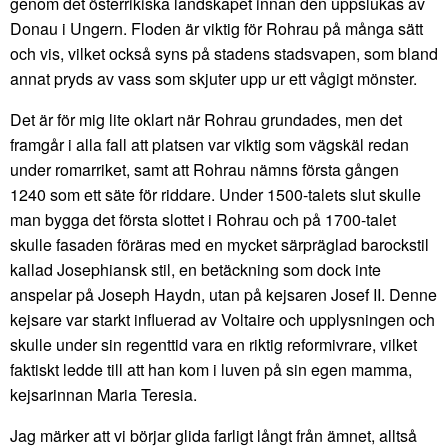
genom det österrikiska landskapet innan den uppslukas av
Donau i Ungern. Floden är viktig för Rohrau på många sätt
och vis, vilket också syns på stadens stadsvapen, som bland
annat pryds av vass som skjuter upp ur ett vågigt mönster.
Det är för mig lite oklart när Rohrau grundades, men det
framgår i alla fall att platsen var viktig som vägskäl redan
under romarriket, samt att Rohrau nämns första gången
1240 som ett säte för riddare. Under 1500-talets slut skulle
man bygga det första slottet i Rohrau och på 1700-talet
skulle fasaden föräras med en mycket särpräglad barockstil
kallad Josephiansk stil, en betäckning som dock inte
anspelar på Joseph Haydn, utan på kejsaren Josef II. Denne
kejsare var starkt influerad av Voltaire och upplysningen och
skulle under sin regenttid vara en riktig reformivrare, vilket
faktiskt ledde till att han kom i luven på sin egen mamma,
kejsarinnan Maria Teresia.
Jag märker att vi börjar glida farligt långt från ämnet, alltså