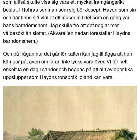
som alltså skulle visa sig vara ett mycket framgångsrikt
beslut. I Rohrau ser man som sig bör Joseph Haydn som sin
och där finns självfallet ett museum i det som en gång var
hans barndomshem. Jag skulle tro att det nog är mer
välbesökt än slottet. (Akvarellen nedan föreställer Haydns
barndomshem.)
Och på frågan hur det går för katten kan jag tillägga att hon
kämpar på, även om faran inte tycks vara över. Vi får helt
enkelt ta en dag i sänder och hoppas på att allt avlöper lika
uppsluppet som Haydns tonspråk ibland kan vara.