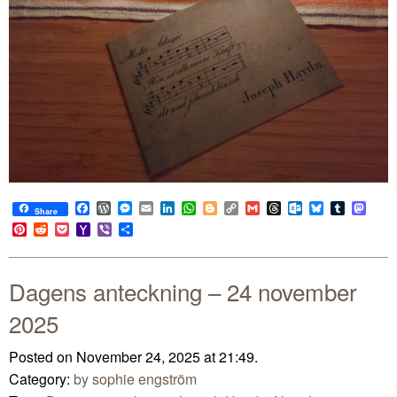
Facebook
WordPress
Messenger
Email
LinkedIn
WhatsApp
Blogger
Copy
Gmail
Threads
Outlook.com
Bluesky
Tumblr
Mast
Share
Link
Pinterest
Reddit
Pocket
Yahoo
Viber
Share
Mail
Dagens anteckning – 24 november
2025
Posted on November 24, 2025 at 21:49.
Category:
by sophie engström