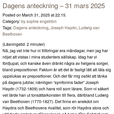
Dagens anteckning – 31 mars 2025
Posted on March 31, 2025 at 22:15.
Category:
by sophie engström
Tags:
Dagens anteckning
,
Joseph Haydn
,
Ludwig van
Beethoven
(Läsningstid:
2
minuter)
Nå, jag vet inte hur ni tillbringar era måndagar, men jag har
nöjet att vistas i mina studenters sällskap. Idag har vi
fördjupat, och kanske även dränkt några av helgens sorger,
bland prepositioner. Faktum är att det är fasligt lätt att låta sig
uppslukas av prepositioner. Och det får mig osökt att tänka
på dagens jubilar, nämligen “symfonins fader” Joseph
Haydn (1732-1809) och hans roll som lärare. Som ni säkert
vet lärde han ut tonsättarkonsten till flera, däribland Ludwig
van Beethoven (1770-1827). Det finns en anekdot om
Haydns och Beethovens rivalitet, som rör Haydns stora och