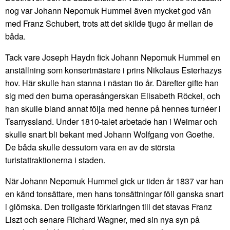
nog var Johann Nepomuk Hummel även mycket god vän
med Franz Schubert, trots att det skilde tjugo år mellan de
båda.
Tack vare Joseph Haydn fick Johann Nepomuk Hummel en
anställning som konsertmästare i prins Nikolaus Esterhazys
hov. Här skulle han stanna i nästan tio år. Därefter gifte han
sig med den burna operasångerskan Elisabeth Röckel, och
han skulle bland annat följa med henne på hennes turnéer i
Tsarryssland. Under 1810-talet arbetade han i Weimar och
skulle snart bli bekant med Johann Wolfgang von Goethe.
De båda skulle dessutom vara en av de största
turistattraktionerna i staden.
När Johann Nepomuk Hummel gick ur tiden år 1837 var han
en känd tonsättare, men hans tonsättningar föll ganska snart
i glömska. Den troligaste förklaringen till det stavas Franz
Liszt och senare Richard Wagner, med sin nya syn på