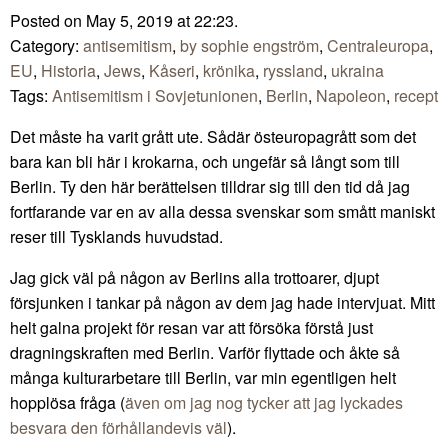
Posted on May 5, 2019 at 22:23.
Category:
antisemitism
,
by sophie engström
,
Centraleuropa
,
EU
,
Historia
,
Jews
,
Kåseri
,
krönika
,
ryssland
,
ukraina
Tags:
Antisemitism i Sovjetunionen
,
Berlin
,
Napoleon
,
recept
Det måste ha varit grått ute. Sådär östeuropagrått som det
bara kan bli här i krokarna, och ungefär så långt som till
Berlin. Ty den här berättelsen tilldrar sig till den tid då jag
fortfarande var en av alla dessa svenskar som smått maniskt
reser till Tysklands huvudstad.
Jag gick väl på någon av Berlins alla trottoarer, djupt
försjunken i tankar på någon av dem jag hade intervjuat. Mitt
helt galna projekt för resan var att försöka förstå just
dragningskraften med Berlin. Varför flyttade och åkte så
många kulturarbetare till Berlin, var min egentligen helt
hopplösa fråga (
även om jag nog tycker att jag lyckades
besvara den förhållandevis väl
).