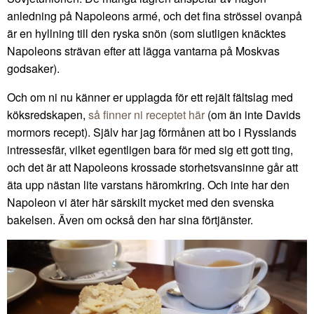
anledning på Napoleons armé, och det fina strössel ovanpå
är en hyllning till den ryska snön (som slutligen knäcktes
Napoleons strävan efter att lägga vantarna på Moskvas
godsaker).
Och om ni nu känner er upplagda för ett rejält fältslag med
köksredskapen,
så finner ni receptet här
(om än inte Davids
mormors recept). Själv har jag förmånen att bo i Rysslands
intressesfär, vilket egentligen bara för med sig ett gott ting,
och det är att Napoleons krossade storhetsvansinne går att
äta upp nästan lite varstans häromkring. Och inte har den
Napoleon vi äter här särskilt mycket med den svenska
bakelsen. Även om också den har sina förtjänster.