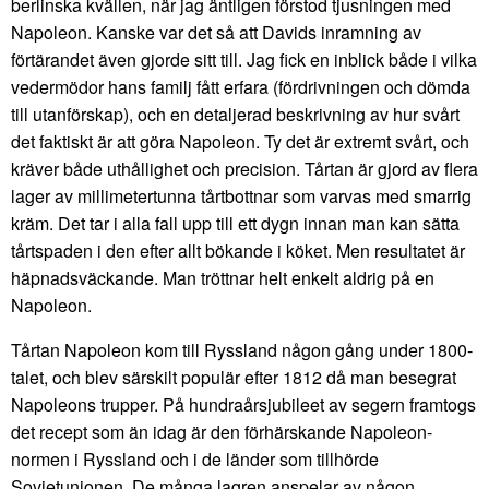
berlinska kvällen, när jag äntligen förstod tjusningen med
Napoleon. Kanske var det så att Davids inramning av
förtärandet även gjorde sitt till. Jag fick en inblick både i vilka
vedermödor hans familj fått erfara (fördrivningen och dömda
till utanförskap), och en detaljerad beskrivning av hur svårt
det faktiskt är att göra Napoleon. Ty det är extremt svårt, och
kräver både uthållighet och precision. Tårtan är gjord av flera
lager av millimetertunna tårtbottnar som varvas med smarrig
kräm. Det tar i alla fall upp till ett dygn innan man kan sätta
tårtspaden i den efter allt bökande i köket. Men resultatet är
häpnadsväckande. Man tröttnar helt enkelt aldrig på en
Napoleon.
Tårtan Napoleon kom till Ryssland någon gång under 1800-
talet, och blev särskilt populär efter 1812 då man besegrat
Napoleons trupper. På hundraårsjubileet av segern framtogs
det recept som än idag är den förhärskande Napoleon-
normen i Ryssland och i de länder som tillhörde
Sovjetunionen. De många lagren anspelar av någon