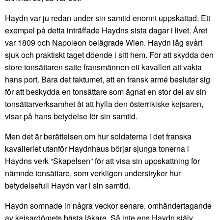
Haydn var ju redan under sin samtid enormt uppskattad. Ett
exempel på detta inträffade Haydns sista dagar i livet. Året
var 1809 och Napoleon belägrade Wien. Haydn låg svårt
sjuk och praktiskt taget döende i sitt hem. För att skydda den
store tonsättaren satte fransmännen ett kavalleri att vakta
hans port. Bara det faktumet, att en fransk armé beslutar sig
för att beskydda en tonsättare som ägnat en stor del av sin
tonsättarverksamhet åt att hylla den österrikiske kejsaren,
visar på hans betydelse för sin samtid.
Men det är berättelsen om hur soldaterna i det franska
kavalleriet utanför Haydnhaus börjar sjunga tonerna i
Haydns verk “Skapelsen” för att visa sin uppskattning för
nämnde tonsättare, som verkligen understryker hur
betydelsefull Haydn var i sin samtid.
Haydn somnade in några veckor senare, omhändertagande
av kejsardömets bästa läkare. Så inte ens Haydn själv