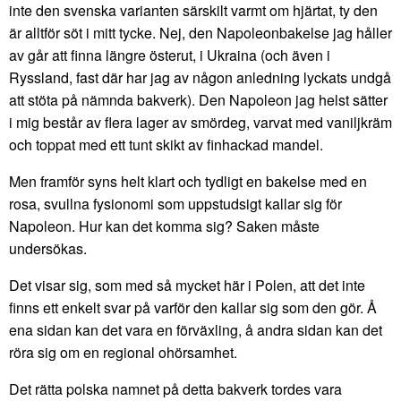
inte den svenska varianten särskilt varmt om hjärtat, ty den
är alltför söt i mitt tycke. Nej, den Napoleonbakelse jag håller
av går att finna längre österut, i Ukraina (och även i
Ryssland, fast där har jag av någon anledning lyckats undgå
att stöta på nämnda bakverk). Den Napoleon jag helst sätter
i mig består av flera lager av smördeg, varvat med vaniljkräm
och toppat med ett tunt skikt av finhackad mandel.
Men framför syns helt klart och tydligt en bakelse med en
rosa, svullna fysionomi som uppstudsigt kallar sig för
Napoleon. Hur kan det komma sig? Saken måste
undersökas.
Det visar sig, som med så mycket här i Polen, att det inte
finns ett enkelt svar på varför den kallar sig som den gör. Å
ena sidan kan det vara en förväxling, å andra sidan kan det
röra sig om en regional ohörsamhet.
Det rätta polska namnet på detta bakverk tordes vara