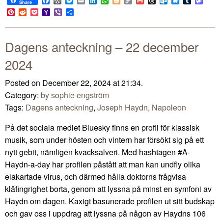
Facebook
WordPress
Messenger
Email
LinkedIn
WhatsApp
Blogger
Copy
Gmail
Threads
Outlook.com
Bluesky
Tumblr
Mast
Share
Link
Pinterest
Reddit
Pocket
Yahoo
Viber
Share
Mail
Dagens anteckning – 22 december
2024
Posted on December 22, 2024 at 21:34.
Category:
by sophie engström
Tags:
Dagens anteckning
,
Joseph Haydn
,
Napoleon
På det sociala mediet Bluesky finns en profil för klassisk
musik, som under hösten och vintern har försökt sig på ett
nytt gebit, nämligen kvacksalveri. Med hashtagen #A-
Haydn-a-day har profilen påstått att man kan undfly olika
elakartade virus, och därmed hålla doktorns frågvisa
klåfingrighet borta, genom att lyssna på minst en symfoni av
Haydn om dagen. Kaxigt basunerade profilen ut sitt budskap
och gav oss i uppdrag att lyssna på någon av Haydns 106