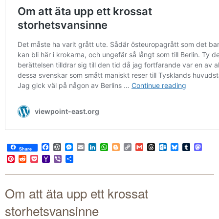
Facebook
WordPress
Messenger
Email
LinkedIn
WhatsApp
Blogger
Copy
Gmail
Threads
Outlook.com
Bluesky
Tumblr
Mast
Share
Link
Pinterest
Reddit
Pocket
Yahoo
Viber
Share
Mail
Om att äta upp ett krossat
storhetsvansinne