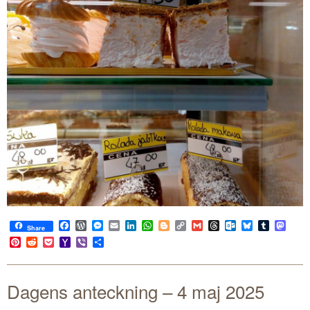
Facebook
WordPress
Messenger
Email
LinkedIn
WhatsApp
Blogger
Copy
Gmail
Threads
Outlook.com
Bluesky
Tumblr
Mast
Share
Link
Pinterest
Reddit
Pocket
Yahoo
Viber
Share
Mail
Dagens anteckning – 4 maj 2025