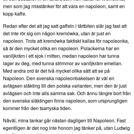
men som jag misstänker för att vara en napoleon, samt en
kopp kaffe.
Redan efter det att jag satt gaffeln i tårtbiten slår jag fast att
det inte rör sig om någon kremówka, utan är just en
napoleon. Trots att kremówka faktiskt kallas för napoleonka,
så är den mycket olika en napoleon. Polackerna har en
vaniljkräm i ett sjok i mitten, medan napoleon har tunna
lager av deg, med tunna strimmor av vaniljkräm emellan.
Med andra ord är det två mycket olika sätt att se på
Napoleon. Den svenska napoleonbakelsen är väl en
avlägsen släkting till den polska varianten, men den är just
avlägsen och inte alls samma sak. Och ännu längre bort från
den svenska släktingen finns napoleon, som ursprungligen
kommer från den tsarryska tiden.
Nåväl, mina tankar går nästan dagligen till Napoleon. Fast
egentligen är det nog inte honom jag tänker på, utan Ludwig