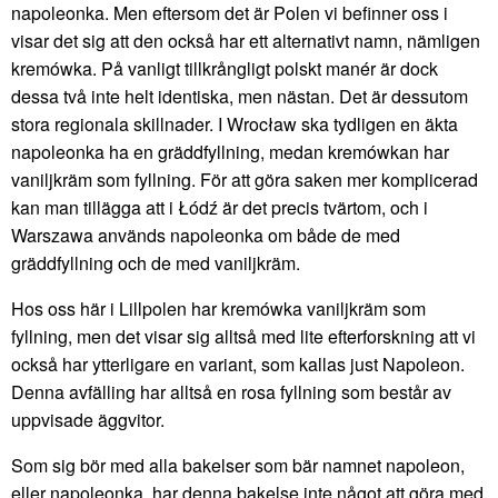
napoleonka. Men eftersom det är Polen vi befinner oss i
visar det sig att den också har ett alternativt namn, nämligen
kremówka. På vanligt tillkrångligt polskt manér är dock
dessa två inte helt identiska, men nästan. Det är dessutom
stora regionala skillnader. I Wrocław ska tydligen en äkta
napoleonka ha en gräddfyllning, medan kremówkan har
vaniljkräm som fyllning. För att göra saken mer komplicerad
kan man tillägga att i Łódź är det precis tvärtom, och i
Warszawa används napoleonka om både de med
gräddfyllning och de med vaniljkräm.
Hos oss här i Lillpolen har kremówka vaniljkräm som
fyllning, men det visar sig alltså med lite efterforskning att vi
också har ytterligare en variant, som kallas just Napoleon.
Denna avfälling har alltså en rosa fyllning som består av
uppvisade äggvitor.
Som sig bör med alla bakelser som bär namnet napoleon,
eller napoleonka, har denna bakelse inte något att göra med