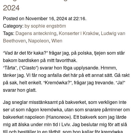
2024
Posted on November 16, 2024 at 22:16.
Category:
by sophie engström
Tags:
Dagens anteckning
,
Konserter i Kraków
,
Ludwig van
Beethoven
,
Napoleon
,
Wien
“Vad är det för kaka?” frågar jag, på polska, tjejen som står
bakom bardisken på mitt favorithak.
“Tårta”, (“Ciasto”) svarar hon föga upplysande. Hmmm,
tänker jag. Vi får nog anfalla det här på ett annat sätt. Gå rakt
på sak, helt enkelt. “Kremówka?”, frågar jag trevande. “Ja!”
svarar hon glatt.
Jag sneglar misstänksamt på bakverket, som verkligen inte
ser ut som någon kremówka, utan som snarare påminner om
bakverket napoleon (Наполеон). Ett bakverk som jag lärde
mig att älska under min tid i Lviv. Jag beslutar mig för att slå
till och beställer in en tårtbit, som hon kallar för kremówka,