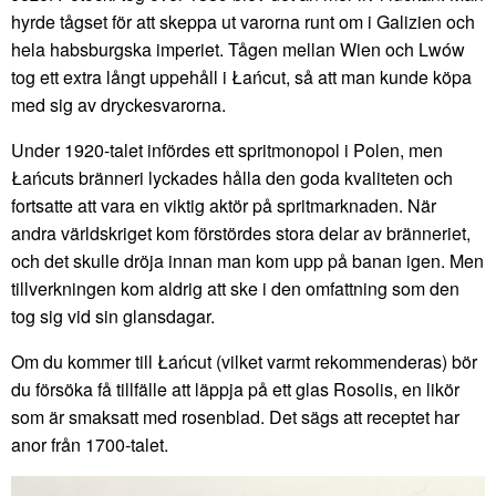
hyrde tågset för att skeppa ut varorna runt om i Galizien och
hela habsburgska imperiet. Tågen mellan Wien och Lwów
tog ett extra långt uppehåll i Łańcut, så att man kunde köpa
med sig av dryckesvarorna.
Under 1920-talet infördes ett spritmonopol i Polen, men
Łańcuts bränneri lyckades hålla den goda kvaliteten och
fortsatte att vara en viktig aktör på spritmarknaden. När
andra världskriget kom förstördes stora delar av bränneriet,
och det skulle dröja innan man kom upp på banan igen. Men
tillverkningen kom aldrig att ske i den omfattning som den
tog sig vid sin glansdagar.
Om du kommer till Łańcut (vilket varmt rekommenderas) bör
du försöka få tillfälle att läppja på ett glas Rosolis, en likör
som är smaksatt med rosenblad. Det sägs att receptet har
anor från 1700-talet.