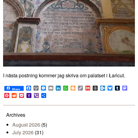
I nästa postning kommer jag skriva om palatset i Łańcut.
Facebook
WordPress
Messenger
Email
LinkedIn
WhatsApp
Blogger
Copy
Gmail
Threads
Outlook.com
Bluesky
Tumblr
Mast
Share
Link
Pinterest
Reddit
Pocket
Yahoo
Viber
Share
Mail
Archives
August 2026
(5)
July 2026
(31)