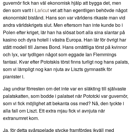
guvernör fick han väl ekonomisk hjälp att bygga det, men
den som varit i
Łańcut
vet att han egentligen behövde något
ekonomiskt bistånd. Hans son var världens rikaste man vid
andra världskrigets slut. Men eftersom han inte kunde bo i
Polen efter kriget, lär han ha slösat bort alla sina slantar på
kasino och dyra hotell i västra Europa. Han lär för övrigt har
stått modell till James Bond. Hans omättliga törst på kvinnor
och lyx, var tydligen något som eggade Ian Flemmings
fantasi. Kvar efter Pototskis törst finns turligt nog hans palats,
som vi lämpligt nog kan njuta av Liszts gymnastik för
pianister i.
Jag undrar förresten om det inte var en släkting till självaste
palatskatten, som bodde i palatset när Pototcki var guvernör,
som vi fick möjlighet att bekanta oss med? Nå, den tyckte i
alla fall om Liszt. Ett extra mjau fick vi avnjuta när
extranumret kom.
Ja, för detta svårspelade stycke framfördes ikväll med