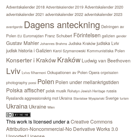
Adventskalender 2018
Adventskalender 2020
Adventskalender 2019
adventskalender 2021
adventskalender 2022
adventskalender 2023
Dagens anteckning
Delningen av
avantgarde
Förintelsen
Polen
Franz Schubert
Euromajdan
galizien
EU
gender
Gustav Mahler
judiska Lviv
Judiska Kraków
Johannes Brahms
judisk historia i Galizien
Kommunistiska Polen
Karol Szymanowski
Kraków
Konserter i Kraków
Ludwig van Beethoven
Lviv
Ockupationen av Polen
Opera
orgelsalen
Lvivs filharmoni
Polen
Polen under mellankrigstiden
photography
poesi
Polska affischer
polsk musik
russia
Rohatyn Jewish Heritage
Sverige
Rysslands aggressionskrig mot Ukraina
Stanisław Wyspiański
turism
Ukraina
Ukraine
Wien
This work is licensed under a
Creative Commons
Attribution-Noncommercial-No Derivative Works 3.0
Unported License
.