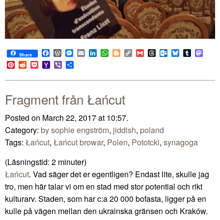
Facebook
WordPress
Messenger
Email
LinkedIn
WhatsApp
Blogger
Copy
Gmail
Threads
Outlook.com
Bluesky
Tumblr
Mast
Share
Link
Pinterest
Reddit
Pocket
Yahoo
Viber
Share
Mail
Fragment från Łańcut
Posted on March 22, 2017 at 10:57.
Category:
by sophie engström
,
jiddish
,
poland
Tags:
Łańcut
,
Łańcut browar
,
Polen
,
Pototcki
,
synagoga
(Läsningstid:
2
minuter)
Łańcut
. Vad säger det er egentligen? Endast lite, skulle jag
tro, men här talar vi om en stad med stor potential och rikt
kulturarv. Staden, som har c:a 20 000 bofasta, ligger på en
kulle på vägen mellan den ukrainska gränsen och Kraków.