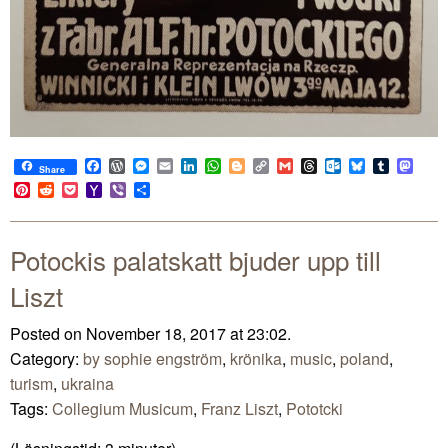
Facebook
WordPress
Messenger
Email
LinkedIn
WhatsApp
Blogger
Copy
Gmail
Threads
Outlook.com
Bluesky
Tumblr
Mast
Share
Link
Pinterest
Reddit
Pocket
Yahoo
Viber
Share
Mail
Potockis palatskatt bjuder upp till
Liszt
Posted on November 18, 2017 at 23:02.
Category:
by sophie engström
,
krönika
,
music
,
poland
,
turism
,
ukraina
Tags:
Collegium Musicum
,
Franz Liszt
,
Pototcki