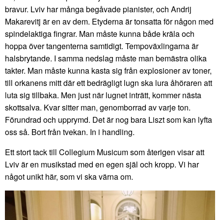
bravur. Lviv har många begåvade pianister, och Andrij
Makarevitj är en av dem. Etyderna är tonsatta för någon med
spindelaktiga fingrar. Man måste kunna både kräla och
hoppa över tangenterna samtidigt. Tempoväxlingarna är
halsbrytande. I samma nedslag måste man bemästra olika
takter. Man måste kunna kasta sig från explosioner av toner,
till orkanens mitt där ett bedrägligt lugn ska lura åhöraren att
luta sig tillbaka. Men just när lugnet inträtt, kommer nästa
skottsalva. Kvar sitter man, genomborrad av varje ton.
Förundrad och upprymd. Det är nog bara Liszt som kan lyfta
oss så. Bort från tvekan. In i handling.
Ett stort tack till Collegium Musicum som återigen visar att
Lviv är en musikstad med en egen själ och kropp. Vi har
något unikt här, som vi ska värna om.