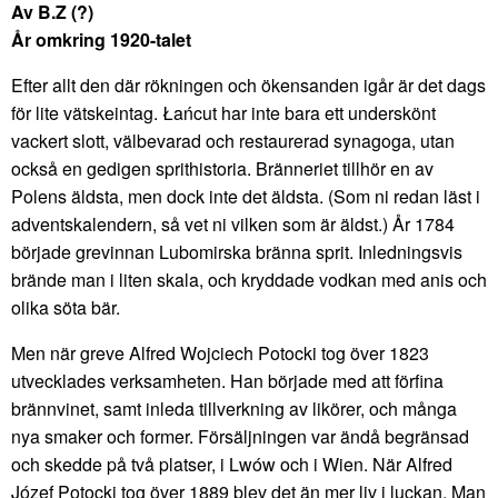
Av B.Z (?)
År omkring 1920-talet
Efter allt den där rökningen och ökensanden igår är det dags
för lite vätskeintag. Łańcut har inte bara ett underskönt
vackert slott, välbevarad och restaurerad synagoga, utan
också en gedigen sprithistoria. Bränneriet tillhör en av
Polens äldsta, men dock inte det äldsta. (Som ni redan läst i
adventskalendern, så vet ni vilken som är äldst.) År 1784
började grevinnan Lubomirska bränna sprit. Inledningsvis
brände man i liten skala, och kryddade vodkan med anis och
olika söta bär.
Men när greve Alfred Wojciech Potocki tog över 1823
utvecklades verksamheten. Han började med att förfina
brännvinet, samt inleda tillverkning av likörer, och många
nya smaker och former. Försäljningen var ändå begränsad
och skedde på två platser, i Lwów och i Wien. När Alfred
Józef Potocki tog över 1889 blev det än mer liv i luckan. Man