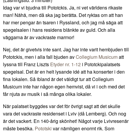
(Läsningstid:
3
minuter)
Idag var vi bjudna till Pototckis. Ja, ni vet världens rikaste
man! Nähä, men då ska jag berätta. Det ryktas om att han
har mer pengar än tsaren i Ryssland, och jag må säga att
spegelsalen i hans residens blänkte av guld. Och alla
väggarna är av vackraste marmor!
Nej, det är givetvis inte sant. Jag har inte varit hembjuden till
Pototckis, men i alla fall bjuden av
Collegium Musicum
att
lyssna till Franz Liszts
Etyder nr. 1-12
i Pototckipalatsets
spegelsal. Det är en helt lysande idé att ha konserter i den
fina lokalen. Så ibland är det väldigt tur att Collegium
Musicum inte har någon egen hemvist, då vi i och med det
får njuta av musik i så många olika lokaler.
När palatset byggdes var det för övrigt sagt att det skulle
vara det vackraste residenset i Lviv (då Lemberg). Och nog
är det vackert. En 140-årig skönhet! Något varje Lvivresenär
måste besöka.
Pototski
var nämligen enormt rik. Som