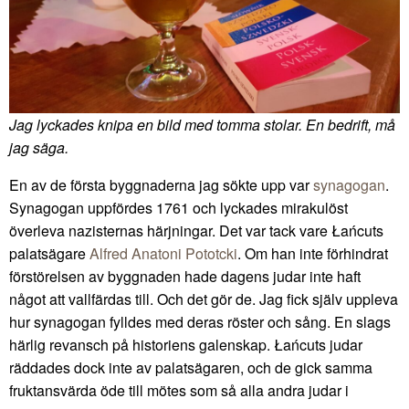
Jag lyckades knipa en bild med tomma stolar. En bedrift, må
jag säga.
En av de första byggnaderna jag sökte upp var
synagogan
.
Synagogan uppfördes 1761 och lyckades mirakulöst
överleva nazisternas härjningar. Det var tack vare Łańcuts
palatsägare
Alfred Anatoni Pototcki
. Om han inte förhindrat
förstörelsen av byggnaden hade dagens judar inte haft
något att vallfärdas till. Och det gör de. Jag fick själv uppleva
hur synagogan fylldes med deras röster och sång. En slags
härlig revansch på historiens galenskap. Łańcuts judar
räddades dock inte av palatsägaren, och de gick samma
fruktansvärda öde till mötes som så alla andra judar i