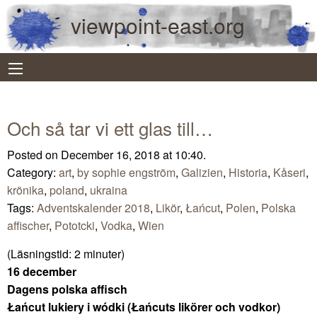
viewpoint-east.org
Och så tar vi ett glas till…
Posted on December 16, 2018 at 10:40.
Category:
art
,
by sophie engström
,
Galizien
,
Historia
,
Kåseri
,
krönika
,
poland
,
ukraina
Tags:
Adventskalender 2018
,
Likör
,
Łańcut
,
Polen
,
Polska
affischer
,
Pototcki
,
Vodka
,
Wien
(Läsningstid:
2
minuter)
16 december
Dagens polska affisch
Łańcut lukiery i wódki (Łańcuts likörer och vodkor)