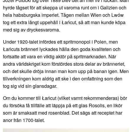
Józef Potocki tog över 1889 blev det än mer liv i luckan. Man
hyrde tågset för att skeppa ut varorna runt om i Galizien och
hela habsburgska imperiet. Tågen mellan Wien och Lwów
tog ett extra långt uppehåll i Łańcut, så att man kunde köpa
med sig av dryckesvarorna.
Under 1920-talet infördes ett spritmonopol i Polen, men
Łańcuts bränneri lyckades hålla den goda kvaliteten och
fortsatte att vara en viktig aktör på spritmarknaden. När
andra världskriget kom förstördes stora delar av bränneriet,
och det skulle dröja innan man kom upp på banan igen. Men
tillverkningen kom aldrig att ske i den omfattning som den
tog sig vid sin glansdagar.
Om du kommer till Łańcut (vilket varmt rekommenderas) bör
du försöka få tillfälle att läppja på ett glas Rosolis, en likör
som är smaksatt med rosenblad. Det sägs att receptet har
anor från 1700-talet.