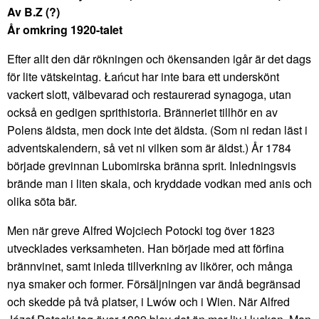
Av B.Z (?)
År omkring 1920-talet
Efter allt den där rökningen och ökensanden igår är det dags
för lite vätskeintag. Łańcut har inte bara ett underskönt
vackert slott, välbevarad och restaurerad synagoga, utan
också en gedigen sprithistoria. Bränneriet tillhör en av
Polens äldsta, men dock inte det äldsta. (Som ni redan läst i
adventskalendern, så vet ni vilken som är äldst.) År 1784
började grevinnan Lubomirska bränna sprit. Inledningsvis
brände man i liten skala, och kryddade vodkan med anis och
olika söta bär.
Men när greve Alfred Wojciech Potocki tog över 1823
utvecklades verksamheten. Han började med att förfina
brännvinet, samt inleda tillverkning av likörer, och många
nya smaker och former. Försäljningen var ändå begränsad
och skedde på två platser, i Lwów och i Wien. När Alfred