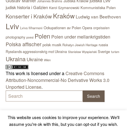
Gustav Mahler
judiska Lviv
Judiska Kraków
Johannes Brahms
judisk historia i Galizien
Kommunistiska Polen
Karol Szymanowski
Kraków
Konserter i Kraków
Ludwig van Beethoven
Lviv
Ockupationen av Polen
Opera
orgelsalen
Lvivs filharmoni
Polen
Polen under mellankrigstiden
photography
poesi
Polska affischer
polsk musik
russia
Rohatyn Jewish Heritage
Sverige
Rysslands aggressionskrig mot Ukraina
Stanisław Wyspiański
turism
Ukraina
Ukraine
Wien
This work is licensed under a
Creative Commons
Attribution-Noncommercial-No Derivative Works 3.0
Unported License
.
This website uses cookies to improve your experience. We'll
assume you're ok with this, but you can opt-out if you wish.