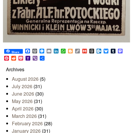
Facebook
WordPress
Messenger
Email
LinkedIn
WhatsApp
Blogger
Copy
Gmail
Threads
Outlook.com
Bluesky
Tumblr
Mast
Share
Link
Pinterest
Reddit
Pocket
Yahoo
Viber
Share
Mail
Archives
August 2026
(5)
July 2026
(31)
June 2026
(30)
May 2026
(31)
April 2026
(30)
March 2026
(31)
February 2026
(28)
January 2026
(31)