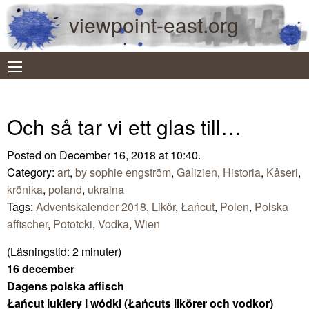
viewpoint-east.org
Och så tar vi ett glas till…
Posted on December 16, 2018 at 10:40.
Category:
art
,
by sophie engström
,
Galizien
,
Historia
,
Kåseri
,
krönika
,
poland
,
ukraina
Tags:
Adventskalender 2018
,
Likör
,
Łańcut
,
Polen
,
Polska
affischer
,
Pototcki
,
Vodka
,
Wien
(Läsningstid:
2
minuter)
16 december
Dagens polska affisch
Łańcut lukiery i wódki (Łańcuts likörer och vodkor)