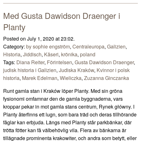
Med Gusta Dawidson Draenger i
Planty
Posted on July 1, 2020 at 23:02.
Category:
by sophie engström
,
Centraleuropa
,
Galizien
,
Historia
,
Jiddisch
,
Kåseri
,
krönika
,
poland
Tags:
Diana Reiter
,
Förintelsen
,
Gusta Dawidson Draenger
,
judisk historia i Galizien
,
Judiska Kraków
,
Kvinnor i polsk
historia
,
Marek Edelman
,
Wieliczka
,
Zuzanna Ginczanka
Runt gamla stan i Kraków löper Planty. Med sin gröna
fysionomi omfamnar den de gamla byggnaderna, vars
kroppar pekar in mot gamla stans centrum, Rynek główny. I
Planty återfinns ett lugn, som bara träd och deras tillhörande
fåglar kan erbjuda. Längs med Planty står parkbänkar, där
trötta fötter kan få välbehövlig vila. Flera av bänkarna är
tillägnade prominenta krakowiter, och andra som betytt, eller