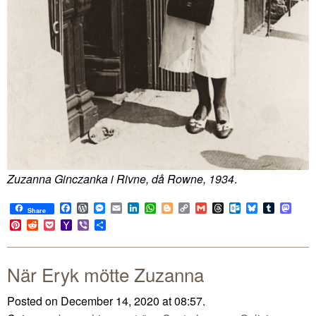
Zuzanna Ginczanka i Rivne, då Rowne, 1934
.
Facebook
WordPress
Messenger
Email
LinkedIn
WhatsApp
Blogger
Copy
Gmail
Threads
Outlook.com
Bluesky
Tumblr
Mast
Share
Link
Pinterest
Reddit
Pocket
Yahoo
Viber
Share
Mail
När Eryk mötte Zuzanna
Posted on December 14, 2020 at 08:57.