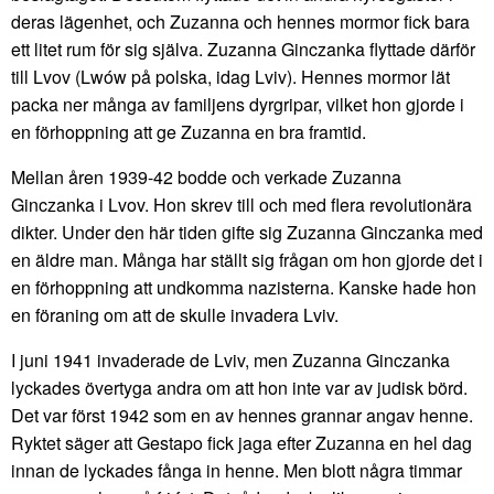
deras lägenhet, och Zuzanna och hennes mormor fick bara
ett litet rum för sig själva. Zuzanna Ginczanka flyttade därför
till Lvov (Lwów på polska, idag Lviv). Hennes mormor lät
packa ner många av familjens dyrgripar, vilket hon gjorde i
en förhoppning att ge Zuzanna en bra framtid.
Mellan åren 1939-42 bodde och verkade Zuzanna
Ginczanka i Lvov. Hon skrev till och med flera revolutionära
dikter. Under den här tiden gifte sig Zuzanna Ginczanka med
en äldre man. Många har ställt sig frågan om hon gjorde det i
en förhoppning att undkomma nazisterna. Kanske hade hon
en föraning om att de skulle invadera Lviv.
I juni 1941 invaderade de Lviv, men Zuzanna Ginczanka
lyckades övertyga andra om att hon inte var av judisk börd.
Det var först 1942 som en av hennes grannar angav henne.
Ryktet säger att Gestapo fick jaga efter Zuzanna en hel dag
innan de lyckades fånga in henne. Men blott några timmar