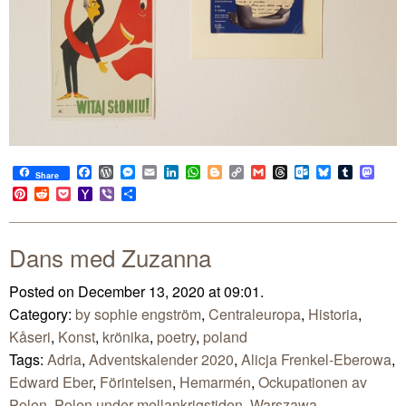
Facebook
WordPress
Messenger
Email
LinkedIn
WhatsApp
Blogger
Copy
Gmail
Threads
Outlook.com
Bluesky
Tumblr
Mast
Share
Link
Pinterest
Reddit
Pocket
Yahoo
Viber
Share
Mail
Dans med Zuzanna
Posted on December 13, 2020 at 09:01.
Category:
by sophie engström
,
Centraleuropa
,
Historia
,
Kåseri
,
Konst
,
krönika
,
poetry
,
poland
Tags:
Adria
,
Adventskalender 2020
,
Alicja Frenkel-Eberowa
,
Edward Eber
,
Förintelsen
,
Hemarmén
,
Ockupationen av
Polen
,
Polen under mellankrigstiden
,
Warszawa
,