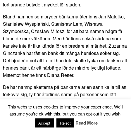
fortfarande betyder, mycket för staden.
Bland namnen som pryder bänkarna återfinns Jan Matejko,
Stanisław Wyspiański, Stanisław Lem, Wisława
Szymborska, Czesław Miłosz, för att bara nämna några få
bland de mer välkända. Men här finns också sådana som
kanske inte är lika kända för en bredare allmänhet. Zuzanna
Ginczanka har fått en bänk dit många hemlösa söker sig.
Det bjuder emot att tro att hon inte skulle tycka om tanken att
hennes bänk är ett härbärge för de mindre lyckligt lottade.
Mittemot henne finns Diana Reiter.
De här namnplaketterna på bänkarna är en sann källa till att
förkovra sig, ty här återfinns namn på personer som lätt
skulle kunna falla i allas vår glömska. En sådan person är
This website uses cookies to improve your experience. We'll
Gusta Dawidson Draenger. Utan en bänk tillägnad henne
assume you're ok with this, but you can opt-out if you wish.
hade jag nog aldrig lyckats söka upp henne.
Read More
Accept
Reject
Gusta Dawidson föddes i Kraków 1917, samma år som