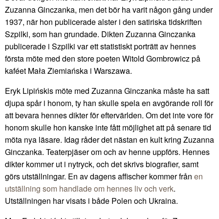
Zuzanna Ginczanka, men det bör ha varit någon gång under
1937, när hon publicerade alster i den satiriska tidskriften
Szpilki, som han grundade. Dikten Zuzanna Ginczanka
publicerade i Szpilki var ett statistiskt porträtt av hennes
första möte med den store poeten Witold Gombrowicz på
kaféet Mała Ziemiańska i Warszawa.
Eryk Lipińskis möte med Zuzanna Ginczanka måste ha satt
djupa spår i honom, ty han skulle spela en avgörande roll för
att bevara hennes dikter för eftervärlden. Om det inte vore för
honom skulle hon kanske inte fått möjlighet att på senare tid
möta nya läsare. Idag råder det nästan en kult kring Zuzanna
Ginczanka. Teaterpjäser om och av henne uppförs. Hennes
dikter kommer ut i nytryck, och det skrivs biografier, samt
görs utställningar. En av dagens affischer kommer från
en
utställning som handlade om hennes liv och verk
.
Utställningen har visats i både Polen och Ukraina.