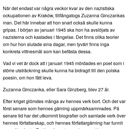
När det endast var några veckor kvar av den nazistiska
ockupationen av Kraków, tillfångatogs Zuzanna Ginczankas
man. Det här innebar att hon snart också skulle kunna
gripas. I början av januari 1945 ska hon ha avslöjats av
nazisterna och kastades i fängelse. Det finns olika teorier
om hur hon slutade sina dagar, men tyvärr finns inga
konkreta vittnesmål som kan befästa dessa.
Vad vi vet är dock att i januari 1945 mördades en poet som i
större utsträckning skulle kunna ha bidragit till den polska
poesin, om hon fått leva.
Zuzanna Ginczanka, eller Sara Ginzberg, blev 27 år.
Efter kriget glömdes många av hennes verk bort. Och det var
först senare som hennes gärning uppmärksammades. På
senare tid har det utkommit biografier och samlade verk över
hennes författarskap, och hennes författargärning har funnit