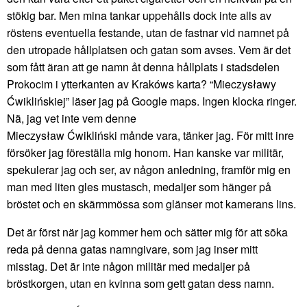
stökig bar. Men mina tankar uppehålls dock inte alls av
röstens eventuella festande, utan de fastnar vid namnet på
den utropade hållplatsen och gatan som avses. Vem är det
som fått äran att ge namn åt denna hållplats i stadsdelen
Prokocim i ytterkanten av Krakóws karta? “Mieczysławy
Ćwiklińskiej” läser jag på Google maps. Ingen klocka ringer.
Nä, jag vet inte vem denne
Mieczysław Ćwikliński månde vara, tänker jag. För mitt inre
försöker jag föreställa mig honom. Han kanske var militär,
spekulerar jag och ser, av någon anledning, framför mig en
man med liten gles mustasch, medaljer som hänger på
bröstet och en skärmmössa som glänser mot kamerans lins.
Det är först när jag kommer hem och sätter mig för att söka
reda på denna gatas namngivare, som jag inser mitt
misstag. Det är inte någon militär med medaljer på
bröstkorgen, utan en kvinna som gett gatan dess namn.