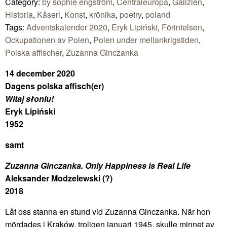
Category:
by sophie engström
,
Centraleuropa
,
Galizien
,
Historia
,
Kåseri
,
Konst
,
krönika
,
poetry
,
poland
Tags:
Adventskalender 2020
,
Eryk Lipiński
,
Förintelsen
,
Ockupationen av Polen
,
Polen under mellankrigstiden
,
Polska affischer
,
Zuzanna Ginczanka
14 december 2020
Dagens polska affisch(er)
Witaj słoniu!
Eryk Lipiński
1952
samt
Zuzanna Ginczanka. Only Happiness is Real Life
Aleksander Modzelewski (?)
2018
Låt oss stanna en stund vid Zuzanna Ginczanka. När hon
mördades i Kraków, troligen januari 1945, skulle minnet av