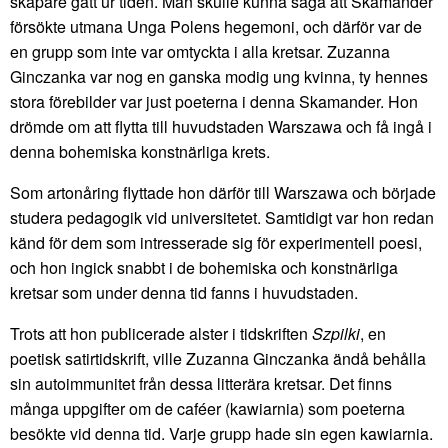
skapare gått ur tiden. Man skulle kunna säga att Skamander
försökte utmana Unga Polens hegemoni, och därför var de
en grupp som inte var omtyckta i alla kretsar. Zuzanna
Ginczanka var nog en ganska modig ung kvinna, ty hennes
stora förebilder var just poeterna i denna Skamander. Hon
drömde om att flytta till huvudstaden Warszawa och få ingå i
denna bohemiska konstnärliga krets.
Som artonåring flyttade hon därför till Warszawa och började
studera pedagogik vid universitetet. Samtidigt var hon redan
känd för dem som intresserade sig för experimentell poesi,
och hon ingick snabbt i de bohemiska och konstnärliga
kretsar som under denna tid fanns i huvudstaden.
Trots att hon publicerade alster i tidskriften
Szpilki
, en
poetisk satirtidskrift, ville Zuzanna Ginczanka ändå behålla
sin autoimmunitet från dessa litterära kretsar. Det finns
många uppgifter om de caféer (kawiarnia) som poeterna
besökte vid denna tid. Varje grupp hade sin egen kawiarnia.