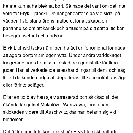
henne kunna ha bleknat bort. Så hade det varit om det inte
vore för Eryk Lipiński. De hänger därför sida vid sida, på
väggen i vid signatärens matbord, för att skapa en
påminnelse om att kärlek och altruism på sitt sätt alltid kan
besegra uselhet och ondska.
Eryk Lipiński tycks nämligen ha ägt en fenomenal förmåga
att agera bortom sin egennytta. Under andra världskriget
fungerade hans hem som fristad och gömställe för flera
judar. Han tillverkade identitetshandlingar till dem, och såg
till att de kunde undgå att deporteras till koncentrationsläger
eller förintelseläger.
Efter en tid blev han själv arresterad och skickad till det
ökända fängelset Mokotów i Warszawa, innan han
skickades vidare till Auschwitz, där han befann sig vid
befrielsen.
Det är troligen inte känt exakt när Eryk Lipiński träffade