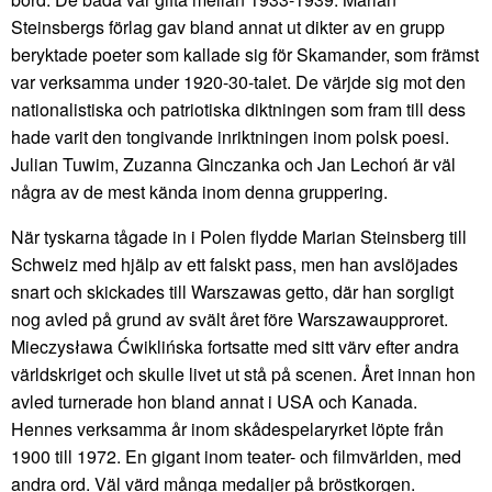
Steinsbergs förlag gav bland annat ut dikter av en grupp
beryktade poeter som kallade sig för Skamander, som främst
var verksamma under 1920-30-talet. De värjde sig mot den
nationalistiska och patriotiska diktningen som fram till dess
hade varit den tongivande inriktningen inom polsk poesi.
Julian Tuwim, Zuzanna Ginczanka och Jan Lechoń är väl
några av de mest kända inom denna gruppering.
När tyskarna tågade in i Polen flydde Marian Steinsberg till
Schweiz med hjälp av ett falskt pass, men han avslöjades
snart och skickades till Warszawas getto, där han sorgligt
nog avled på grund av svält året före Warszawaupproret.
Mieczysława Ćwiklińska fortsatte med sitt värv efter andra
världskriget och skulle livet ut stå på scenen. Året innan hon
avled turnerade hon bland annat i USA och Kanada.
Hennes verksamma år inom skådespelaryrket löpte från
1900 till 1972. En gigant inom teater- och filmvärlden, med
andra ord. Väl värd många medaljer på bröstkorgen.