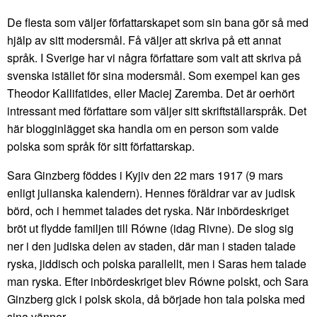
De flesta som väljer författarskapet som sin bana gör så med
hjälp av sitt modersmål. Få väljer att skriva på ett annat
språk. I Sverige har vi några författare som valt att skriva på
svenska istället för sina modersmål. Som exempel kan ges
Theodor Kallifatides, eller Maciej Zaremba. Det är oerhört
intressant med författare som väljer sitt skriftställarspråk. Det
här blogginlägget ska handla om en person som valde
polska som språk för sitt författarskap.
Sara Ginzberg föddes i Kyjiv den 22 mars 1917 (9 mars
enligt julianska kalendern). Hennes föräldrar var av judisk
börd, och i hemmet talades det ryska. När inbördeskriget
bröt ut flydde familjen till Równe (idag Rivne). De slog sig
ner i den judiska delen av staden, där man i staden talade
ryska, jiddisch och polska parallellt, men i Saras hem talade
man ryska. Efter inbördeskriget blev Równe polskt, och Sara
Ginzberg gick i polsk skola, då började hon tala polska med
sina vänner.