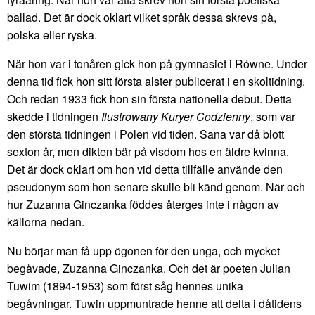
ballad. Det är dock oklart vilket språk dessa skrevs på,
polska eller ryska.
När hon var i tonåren gick hon på gymnasiet i Równe. Under
denna tid fick hon sitt första alster publicerat i en skoltidning.
Och redan 1933 fick hon sin första nationella debut. Detta
skedde i tidningen
Ilustrowany Kuryer Codzienny
, som var
den största tidningen i Polen vid tiden. Sana var då blott
sexton år, men dikten bär på visdom hos en äldre kvinna.
Det är dock oklart om hon vid detta tillfälle använde den
pseudonym som hon senare skulle bli känd genom. När och
hur Zuzanna Ginczanka föddes återges inte i någon av
källorna nedan.
Nu börjar man få upp ögonen för den unga, och mycket
begåvade, Zuzanna Ginczanka. Och det är poeten Julian
Tuwim (1894-1953) som först såg hennes unika
begåvningar. Tuwin uppmuntrade henne att delta i dåtidens