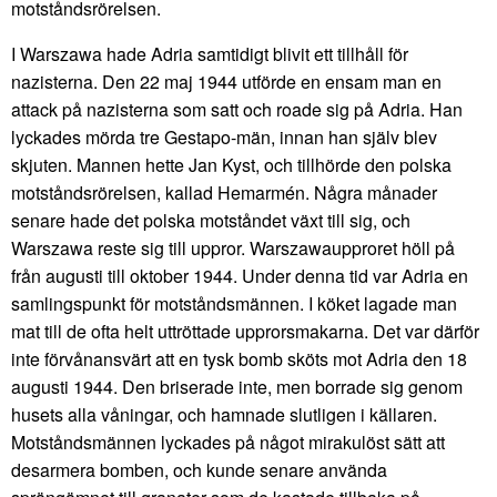
motståndsrörelsen.
I Warszawa hade Adria samtidigt blivit ett tillhåll för
nazisterna. Den 22 maj 1944 utförde en ensam man en
attack på nazisterna som satt och roade sig på Adria. Han
lyckades mörda tre Gestapo-män, innan han själv blev
skjuten. Mannen hette Jan Kyst, och tillhörde den polska
motståndsrörelsen, kallad Hemarmén. Några månader
senare hade det polska motståndet växt till sig, och
Warszawa reste sig till uppror. Warszawaupproret höll på
från augusti till oktober 1944. Under denna tid var Adria en
samlingspunkt för motståndsmännen. I köket lagade man
mat till de ofta helt uttröttade upprorsmakarna. Det var därför
inte förvånansvärt att en tysk bomb sköts mot Adria den 18
augusti 1944. Den briserade inte, men borrade sig genom
husets alla våningar, och hamnade slutligen i källaren.
Motståndsmännen lyckades på något mirakulöst sätt att
desarmera bomben, och kunde senare använda