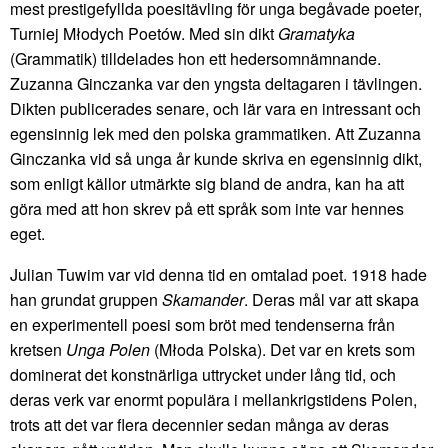
mest prestigefyllda poesitävling för unga begåvade poeter,
Turniej Młodych Poetów. Med sin dikt
Gramatyka
(Grammatik) tilldelades hon ett hedersomnämnande.
Zuzanna Ginczanka var den yngsta deltagaren i tävlingen.
Dikten publicerades senare, och lär vara en intressant och
egensinnig lek med den polska grammatiken. Att Zuzanna
Ginczanka vid så unga år kunde skriva en egensinnig dikt,
som enligt källor utmärkte sig bland de andra, kan ha att
göra med att hon skrev på ett språk som inte var hennes
eget.
Julian Tuwim var vid denna tid en omtalad poet. 1918 hade
han grundat gruppen
Skamander
. Deras mål var att skapa
en experimentell poesi som bröt med tendenserna från
kretsen
Unga Polen
(Młoda Polska). Det var en krets som
dominerat det konstnärliga uttrycket under lång tid, och
deras verk var enormt populära i mellankrigstidens Polen,
trots att det var flera decennier sedan många av deras