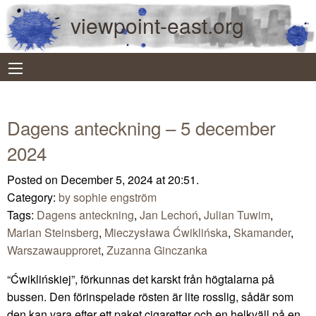
viewpoint-east.org
Dagens anteckning – 5 december
2024
Posted on December 5, 2024 at 20:51.
Category:
by sophie engström
Tags:
Dagens anteckning
,
Jan Lechoń
,
Julian Tuwim
,
Marian Steinsberg
,
Mieczysława Ćwiklińska
,
Skamander
,
Warszawaupproret
,
Zuzanna Ginczanka
“Ćwiklińskiej”, förkunnas det karskt från högtalarna på
bussen. Den förinspelade rösten är lite rosslig, sådär som
den kan vara efter ett paket cigaretter och en helkväll på en