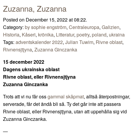
Zuzanna, Zuzanna
Posted on December 15, 2022 at 08:22.
Category:
by sophie engström
,
Centraleuropa
,
Galizien
,
Historia
,
Kåseri
,
krönika
,
Litteratur
,
poetry
,
poland
,
ukraina
Tags:
adventskalender 2022
,
Julian Tuwim
,
Rivne oblast
,
Rivnensjtjyna
,
Zuzanna Ginczanka
15 december 2022
Dagens ukrainska oblast
Rivne oblast, eller Rivnensjtjyna
Zuzanna Ginczanka
Trots att vi nu får oss
gammal skåpmat
, alltså återpostningar,
serverade, får det ändå bli så. Ty det går inte att passera
Rivne oblast, eller Rivnensjtjyna, utan att uppehålla sig vid
Zuzanna Ginczanka.
—