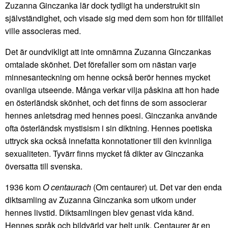
Zuzanna Ginczanka lär dock tydligt ha understrukit sin
självständighet, och visade sig med dem som hon för tillfället
ville associeras med.
Det är oundvikligt att inte omnämna Zuzanna Ginczankas
omtalade skönhet. Det förefaller som om nästan varje
minnesanteckning om henne också berör hennes mycket
ovanliga utseende. Många verkar vilja påskina att hon hade
en österländsk skönhet, och det finns de som associerar
hennes anletsdrag med hennes poesi. Ginczanka använde
ofta österländsk mystisism i sin diktning. Hennes poetiska
uttryck ska också innefatta konnotationer till den kvinnliga
sexualiteten. Tyvärr finns mycket få dikter av Ginczanka
översatta till svenska.
1936 kom
O centaurach
(Om centaurer) ut. Det var den enda
diktsamling av Zuzanna Ginczanka som utkom under
hennes livstid. Diktsamlingen blev genast vida känd.
Hennes språk och bildvärld var helt unik. Centaurer är en