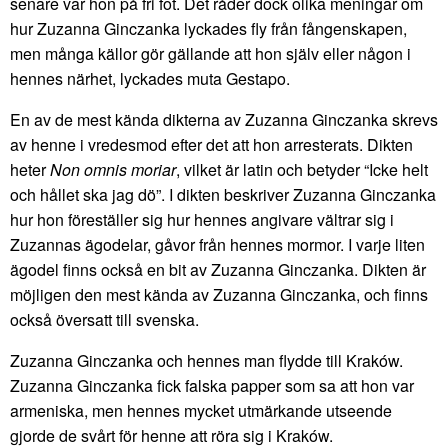
senare var hon på fri fot. Det råder dock olika meningar om
hur Zuzanna Ginczanka lyckades fly från fångenskapen,
men många källor gör gällande att hon själv eller någon i
hennes närhet, lyckades muta Gestapo.
En av de mest kända dikterna av Zuzanna Ginczanka skrevs
av henne i vredesmod efter det att hon arresterats. Dikten
heter
Non omnis moriar
, vilket är latin och betyder “Icke helt
och hållet ska jag dö”. I dikten beskriver Zuzanna Ginczanka
hur hon föreställer sig hur hennes angivare vältrar sig i
Zuzannas ägodelar, gåvor från hennes mormor. I varje liten
ägodel finns också en bit av Zuzanna Ginczanka. Dikten är
möjligen den mest kända av Zuzanna Ginczanka, och finns
också översatt till svenska.
Zuzanna Ginczanka och hennes man flydde till Kraków.
Zuzanna Ginczanka fick falska papper som sa att hon var
armeniska, men hennes mycket utmärkande utseende
gjorde de svårt för henne att röra sig i Kraków.