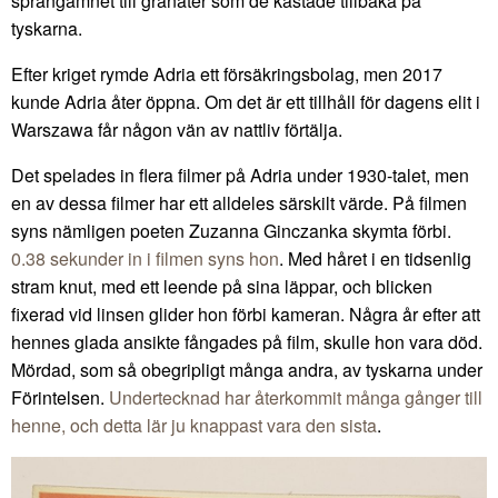
sprängämnet till granater som de kastade tillbaka på
tyskarna.
Efter kriget rymde Adria ett försäkringsbolag, men 2017
kunde Adria åter öppna. Om det är ett tillhåll för dagens elit i
Warszawa får någon vän av nattliv förtälja.
Det spelades in flera filmer på Adria under 1930-talet, men
en av dessa filmer har ett alldeles särskilt värde. På filmen
syns nämligen poeten Zuzanna Ginczanka skymta förbi.
0.38 sekunder in i filmen syns hon
. Med håret i en tidsenlig
stram knut, med ett leende på sina läppar, och blicken
fixerad vid linsen glider hon förbi kameran. Några år efter att
hennes glada ansikte fångades på film, skulle hon vara död.
Mördad, som så obegripligt många andra, av tyskarna under
Förintelsen.
Undertecknad har återkommit många gånger till
henne, och detta lär ju knappast vara den sista
.