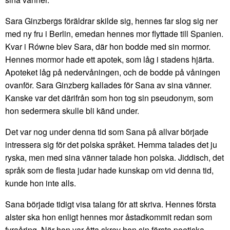
Sara Ginzbergs föräldrar skilde sig, hennes far slog sig ner
med ny fru i Berlin, emedan hennes mor flyttade till Spanien.
Kvar i Równe blev Sara, där hon bodde med sin mormor.
Hennes mormor hade ett apotek, som låg i stadens hjärta.
Apoteket låg på nedervåningen, och de bodde på våningen
ovanför. Sara Ginzberg kallades för Sana av sina vänner.
Kanske var det därifrån som hon tog sin pseudonym, som
hon sedermera skulle bli känd under.
Det var nog under denna tid som Sana på allvar började
intressera sig för det polska språket. Hemma talades det ju
ryska, men med sina vänner talade hon polska. Jiddisch, det
språk som de flesta judar hade kunskap om vid denna tid,
kunde hon inte alls.
Sana började tidigt visa talang för att skriva. Hennes första
alster ska hon enligt hennes mor åstadkommit redan som
fyraåring. När hon var åtta skrev hon sin första poetiska