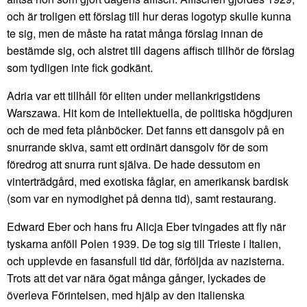
och är troligen ett förslag till hur deras logotyp skulle kunna
te sig, men de måste ha ratat många förslag innan de
bestämde sig, och alstret till dagens affisch tillhör de förslag
som tydligen inte fick godkänt.
Adria var ett tillhåll för eliten under mellankrigstidens
Warszawa. Hit kom de intellektuella, de politiska högdjuren
och de med feta plånböcker. Det fanns ett dansgolv på en
snurrande skiva, samt ett ordinärt dansgolv för de som
föredrog att snurra runt själva. De hade dessutom en
vinterträdgård, med exotiska fåglar, en amerikansk bardisk
(som var en nymodighet på denna tid), samt restaurang.
Edward Eber och hans fru Alicja Eber tvingades att fly när
tyskarna anföll Polen 1939. De tog sig till Trieste i Italien,
och upplevde en fasansfull tid där, förföljda av nazisterna.
Trots att det var nära ögat många gånger, lyckades de
överleva Förintelsen, med hjälp av den italienska