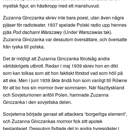
mystisk figur, en hästkropp med ett manshuvud.
Zuzanna Ginczanka skrev inte bara poesi, utan även några
pjäser för radioteater. 1937 spelade Polski radio upp hennes
pjäs
Pod dachami Warszawy
(Under Warszawas tak).
Zuzanna Ginczanka var dessutom översättare, och översatte
från ryska till polska.
Det är möjligt att Zuzanna Ginczanka förutsåg andra
världskrigets utbrott. Redan i maj 1939 skrev hon en dikt
som kan tolkas som att hon faktiskt förstod vad som höll på
att ske. Men i juni 1939 åkte ändå hon som vanligt till Równe
för att bo hos sin mormor över sommaren. När Nazityskland
och Sovjetunionen anföll Polen, hamnade Zuzanna
Ginczanka i den sovjetiska delen.
Sovjeterna började genast att attackera “borgerliga element”,
och Zuzanna Ginczankas mormor fick sitt apotek
beslagtaget. Dessutom flyttade det in andra hyresgäster i