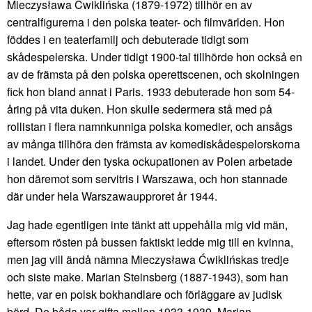
Mieczysława Ćwiklińska (1879-1972) tillhör en av
centralfigurerna i den polska teater- och filmvärlden. Hon
föddes i en teaterfamilj och debuterade tidigt som
skådespelerska. Under tidigt 1900-tal tillhörde hon också en
av de främsta på den polska operettscenen, och skolningen
fick hon bland annat i Paris. 1933 debuterade hon som 54-
åring på vita duken. Hon skulle sedermera stå med på
rollistan i flera namnkunniga polska komedier, och ansågs
av många tillhöra den främsta av komediskådespelorskorna
i landet. Under den tyska ockupationen av Polen arbetade
hon däremot som servitris i Warszawa, och hon stannade
där under hela Warszawaupproret år 1944.
Jag hade egentligen inte tänkt att uppehålla mig vid män,
eftersom rösten på bussen faktiskt ledde mig till en kvinna,
men jag vill ändå nämna Mieczysława Ćwiklińskas tredje
och siste make. Marian Steinsberg (1887-1943), som han
hette, var en polsk bokhandlare och förläggare av judisk
börd. De båda var gifta mellan 1933-1939. Marian