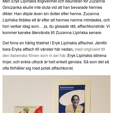
Men Eryk Lipińskis tillgivenhet och beundran för Zuzanna
Ginczanka skulle inte sluta vid att han bevarade hennes
dikter. Han döpte även sin dotter efter henne. Zuzanna
Lipińska föddes ett år efter att hennes namne mördades, och
hon verkar idag som… ja, du gissade rätt, affischkonstnär. Vi
kommer kanske återvända till Zuzanna Lipińska senare.
Det finns en härlig friskhet i Eryk Lipińskis affischer. Jämför
bara Eryks affisch till vänster här nedan,
med originalet till
den italienska filmen som ni ser här
. Eryk Lipińskis stilrena
linjer, och enkla uttryck är helt enkelt geniala. Så som det så
ofta förhåller sig med polsk affischkonst.