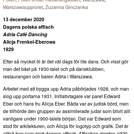
Warszawaupproret
,
Zuzanna Ginczanka
13 december 2020
Dagens polska affisch
Adria Café Dancing
Alicja Frenkel-Eberowa
1929
Efter så mycket öl är det väl dags för lite dans. Och visst gör
man det bäst på 1930-talet och på dansklubben,
restaurangen och baren Adria i Warszawa.
Arbetet med att bygga upp Adria påbörjades 1928, och man
slog upp portarna 1931. Initiativtagare var paret Edward
Eber och hans fru Alicja Eber. Båda var av judisk börd, men
de tillhörde den gruppen av assimilerade judar som blivit allt
vanligare under 1900-talets början. Det var Edward som
stod för arkitekturen, och Alicja för logotyp och grafik. Det är
alltså hon som gjort dagens affisch. Affischen gjordes 1929,