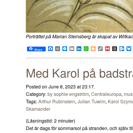
Porträttet på Marian Steinsberg är skapat av Witka
Facebook
WordPress
Messenger
Email
LinkedIn
WhatsApp
Blogger
Copy
Gmail
Thread
Out
Share
Link
Med Karol på badst
Posted on June 8, 2023 at 23:17.
Category:
by sophie engström
,
Centraleuropa
,
mus
Tags:
Arthur Rubinstein
,
Julian Tuwim
,
Karol Szym
Skamander
(Läsningstid:
2
minuter)
Det är dags för sommarsol på stranden, och själv til