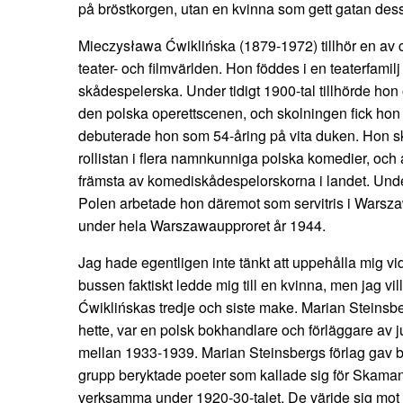
på bröstkorgen, utan en kvinna som gett gatan des
Mieczysława Ćwiklińska (1879-1972) tillhör en av c
teater- och filmvärlden. Hon föddes i en teaterfamil
skådespelerska. Under tidigt 1900-tal tillhörde hon
den polska operettscenen, och skolningen fick hon 
debuterade hon som 54-åring på vita duken. Hon s
rollistan i flera namnkunniga polska komedier, och
främsta av komediskådespelorskorna i landet. Und
Polen arbetade hon däremot som servitris i Warsz
under hela Warszawaupproret år 1944.
Jag hade egentligen inte tänkt att uppehålla mig v
bussen faktiskt ledde mig till en kvinna, men jag 
Ćwiklińskas tredje och siste make. Marian Steins
hette, var en polsk bokhandlare och förläggare av j
mellan 1933-1939. Marian Steinsbergs förlag gav bl
grupp beryktade poeter som kallade sig för Skaman
verksamma under 1920-30-talet. De värjde sig mot 