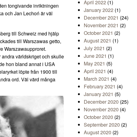
April 2022
(1)
 den tongivande inriktningen
January 2022
(1)
a och Jan Lechoń är väl
December 2021
(24)
November 2021
(2)
October 2021
(2)
sberg till Schweiz med hjälp
August 2021
(1)
ickades till Warszawas getto,
July 2021
(2)
före Warszawaupproret.
June 2021
(1)
r andra världskriget och skulle
May 2021
(5)
rade hon bland annat i USA
April 2021
(4)
yrket löpte från 1900 till
March 2021
(4)
 andra ord. Väl värd många
February 2021
(4)
January 2021
(5)
December 2020
(25)
November 2020
(4)
October 2020
(2)
September 2020
(2)
August 2020
(2)