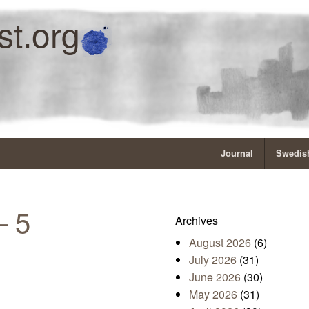
st.org
Journal
Swedish
– 5
Archives
August 2026
(6)
July 2026
(31)
June 2026
(30)
May 2026
(31)