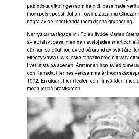
patriotiska diktningen som fram till dess hade varit
inom polsk poesi. Julian Tuwim, Zuzanna Ginczank
några av de mest kända inom denna gruppering.
När tyskarna tågade in i Polen flydde Marian Stein
av ett falskt pass, men han avslöjades snart och sk
där han sorgligt nog avled på grund av svält året 
Mieczysława Ćwiklińska fortsatte med sitt värv efte
livet ut stå på scenen. Året innan hon avled turne
och Kanada. Hennes verksamma år inom skådespelar
1972. En gigant inom teater- och filmvärlden, med
medaljer på bröstkorgen.