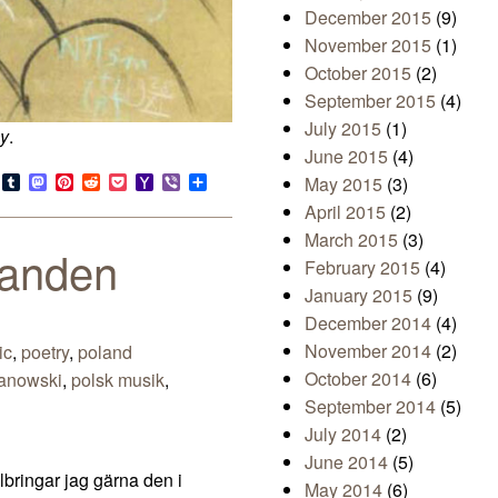
December 2015
(9)
November 2015
(1)
October 2015
(2)
September 2015
(4)
July 2015
(1)
cy
.
June 2015
(4)
s
look.com
Bluesky
Tumblr
Mastodon
Pinterest
Reddit
Pocket
Yahoo
Viber
Share
May 2015
(3)
Mail
April 2015
(2)
March 2015
(3)
randen
February 2015
(4)
January 2015
(9)
December 2014
(4)
November 2014
(2)
ic
,
poetry
,
poland
October 2014
(6)
anowski
,
polsk musik
,
September 2014
(5)
July 2014
(2)
June 2014
(5)
lbringar jag gärna den i
May 2014
(6)