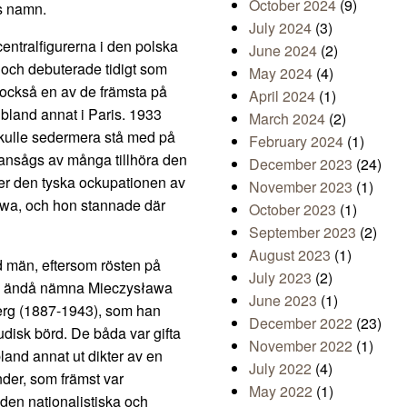
October 2024
(9)
s namn.
July 2024
(3)
entralfigurerna i den polska
June 2024
(2)
j och debuterade tidigt som
May 2024
(4)
 också en av de främsta på
April 2024
(1)
bland annat i Paris. 1933
March 2024
(2)
kulle sedermera stå med på
February 2024
(1)
 ansågs av många tillhöra den
December 2023
(24)
er den tyska ockupationen av
November 2023
(1)
awa, och hon stannade där
October 2023
(1)
September 2023
(2)
August 2023
(1)
id män, eftersom rösten på
July 2023
(2)
vill ändå nämna Mieczysława
June 2023
(1)
berg (1887-1943), som han
December 2022
(23)
udisk börd. De båda var gifta
November 2022
(1)
and annat ut dikter av en
July 2022
(4)
der, som främst var
May 2022
(1)
den nationalistiska och