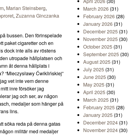
April 2026
(30)
im
,
Marian Steinsberg
,
March 2026
(31)
proret
,
Zuzanna Ginczanka
February 2026
(28)
January 2026
(31)
December 2025
(31)
a på bussen. Den förinspelade
November 2025
(30)
ett paket cigaretter och en
October 2025
(31)
s dock inte alls av röstens
September 2025
(30)
 den utropade hållplatsen och
August 2025
(31)
amn åt denna hållplats i
July 2025
(31)
a? “Mieczysławy Ćwiklińskiej”
June 2025
(30)
 jag vet inte vem denne
May 2025
(31)
itt inre försöker jag
April 2025
(30)
lerar jag och ser, av någon
March 2025
(31)
tasch, medaljer som hänger på
February 2025
(28)
ans lins.
January 2025
(31)
December 2024
(31)
 att söka reda på denna gatas
November 2024
(30)
e någon militär med medaljer