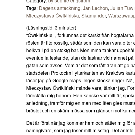
Category:
by sophie engström
Tags:
Dagens anteckning
,
Jan Lechoń
,
Julian Tuw
Mieczysława Ćwiklińska
,
Skamander
,
Warszawaup
(Läsningstid:
3
minuter)
“Ćwiklińskiej”, förkunnas det karskt från högtalarn
rösten är lite rosslig, sådär som den kan vara efter 
helkväll på en stökig bar. Men mina tankar uppehåll
eventuella festande, utan de fastnar vid namnet på
gatan som avses. Vem är det som fått äran att ge n
stadsdelen Prokocim i ytterkanten av Krakóws kart
läser jag på Google maps. Ingen klocka ringer. Nä,
Mieczysław Ćwikliński månde vara, tänker jag. För m
föreställa mig honom. Han kanske var militär, speku
anledning, framför mig en man med liten gles mus
bröstet och en skärmmössa som glänser mot kamer
Det är först när jag kommer hem och sätter mig för
namngivare, som jag inser mitt misstag. Det är int