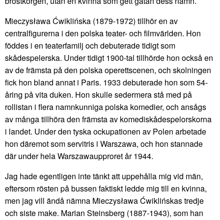
bröstkorgen, utan en kvinna som gett gatan dess namn.
Mieczysława Ćwiklińska (1879-1972) tillhör en av
centralfigurerna i den polska teater- och filmvärlden. Hon
föddes i en teaterfamilj och debuterade tidigt som
skådespelerska. Under tidigt 1900-tal tillhörde hon också en
av de främsta på den polska operettscenen, och skolningen
fick hon bland annat i Paris. 1933 debuterade hon som 54-
åring på vita duken. Hon skulle sedermera stå med på
rollistan i flera namnkunniga polska komedier, och ansågs
av många tillhöra den främsta av komediskådespelorskorna
i landet. Under den tyska ockupationen av Polen arbetade
hon däremot som servitris i Warszawa, och hon stannade
där under hela Warszawaupproret år 1944.
Jag hade egentligen inte tänkt att uppehålla mig vid män,
eftersom rösten på bussen faktiskt ledde mig till en kvinna,
men jag vill ändå nämna Mieczysława Ćwiklińskas tredje
och siste make. Marian Steinsberg (1887-1943), som han