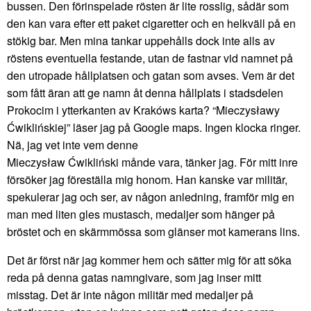
bussen. Den förinspelade rösten är lite rosslig, sådär som
den kan vara efter ett paket cigaretter och en helkväll på en
stökig bar. Men mina tankar uppehålls dock inte alls av
röstens eventuella festande, utan de fastnar vid namnet på
den utropade hållplatsen och gatan som avses. Vem är det
som fått äran att ge namn åt denna hållplats i stadsdelen
Prokocim i ytterkanten av Krakóws karta? “Mieczysławy
Ćwiklińskiej” läser jag på Google maps. Ingen klocka ringer.
Nä, jag vet inte vem denne
Mieczysław Ćwikliński månde vara, tänker jag. För mitt inre
försöker jag föreställa mig honom. Han kanske var militär,
spekulerar jag och ser, av någon anledning, framför mig en
man med liten gles mustasch, medaljer som hänger på
bröstet och en skärmmössa som glänser mot kamerans lins.
Det är först när jag kommer hem och sätter mig för att söka
reda på denna gatas namngivare, som jag inser mitt
misstag. Det är inte någon militär med medaljer på