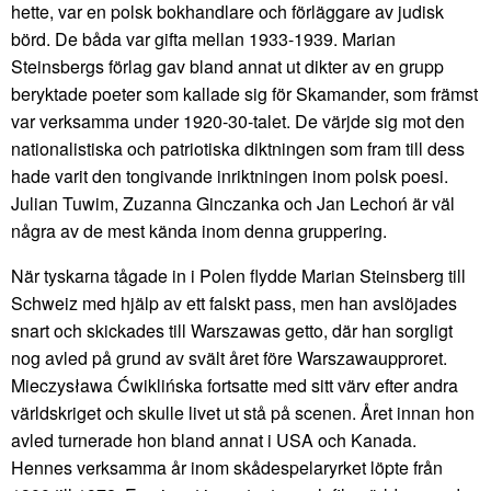
hette, var en polsk bokhandlare och förläggare av judisk
börd. De båda var gifta mellan 1933-1939. Marian
Steinsbergs förlag gav bland annat ut dikter av en grupp
beryktade poeter som kallade sig för Skamander, som främst
var verksamma under 1920-30-talet. De värjde sig mot den
nationalistiska och patriotiska diktningen som fram till dess
hade varit den tongivande inriktningen inom polsk poesi.
Julian Tuwim, Zuzanna Ginczanka och Jan Lechoń är väl
några av de mest kända inom denna gruppering.
När tyskarna tågade in i Polen flydde Marian Steinsberg till
Schweiz med hjälp av ett falskt pass, men han avslöjades
snart och skickades till Warszawas getto, där han sorgligt
nog avled på grund av svält året före Warszawaupproret.
Mieczysława Ćwiklińska fortsatte med sitt värv efter andra
världskriget och skulle livet ut stå på scenen. Året innan hon
avled turnerade hon bland annat i USA och Kanada.
Hennes verksamma år inom skådespelaryrket löpte från