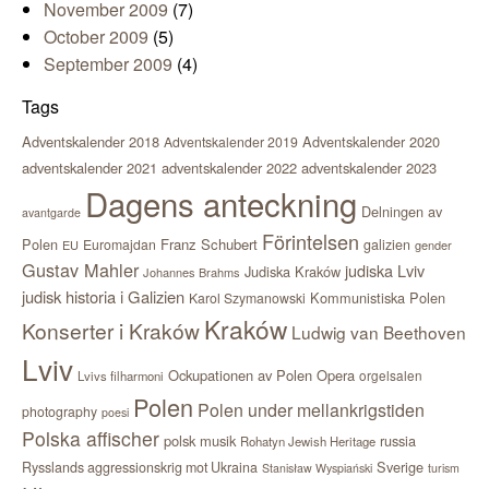
November 2009
(7)
October 2009
(5)
September 2009
(4)
Tags
Adventskalender 2018
Adventskalender 2020
Adventskalender 2019
adventskalender 2021
adventskalender 2022
adventskalender 2023
Dagens anteckning
Delningen av
avantgarde
Förintelsen
Polen
Franz Schubert
Euromajdan
galizien
EU
gender
Gustav Mahler
judiska Lviv
Judiska Kraków
Johannes Brahms
judisk historia i Galizien
Kommunistiska Polen
Karol Szymanowski
Kraków
Konserter i Kraków
Ludwig van Beethoven
Lviv
Ockupationen av Polen
Opera
orgelsalen
Lvivs filharmoni
Polen
Polen under mellankrigstiden
photography
poesi
Polska affischer
polsk musik
russia
Rohatyn Jewish Heritage
Sverige
Rysslands aggressionskrig mot Ukraina
Stanisław Wyspiański
turism