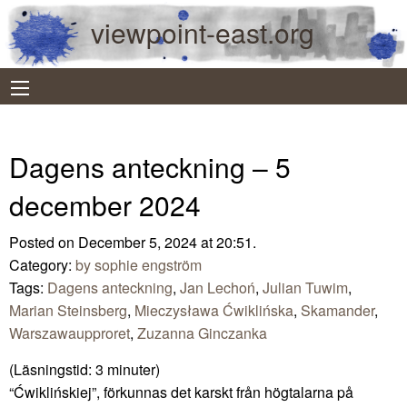
viewpoint-east.org
Dagens anteckning – 5
december 2024
Posted on December 5, 2024 at 20:51.
Category:
by sophie engström
Tags:
Dagens anteckning
,
Jan Lechoń
,
Julian Tuwim
,
Marian Steinsberg
,
Mieczysława Ćwiklińska
,
Skamander
,
Warszawaupproret
,
Zuzanna Ginczanka
(Läsningstid:
3
minuter)
“Ćwiklińskiej”, förkunnas det karskt från högtalarna på