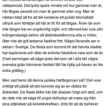
väteperoxid. Det tycks spela mindre roll hur gammal man är,
hår färgas oavsett om man är gammal eller ung. Man är
nästan böjd att tro att det existerar ett polskt idiomatiskt
uttryck som förtäljer att hår är till för att färgas. Även de som
inte längre har en ungdomlig vigör, och därmed kan lura vårt
tvångsmässiga behov att åldersbestämnma alla vi möter,
låter inte de grå testarna fladdrar fritt. Något liknande ser vi
sällan i Sverige. De flesta som kommit till det helvita stadiet
har kapitulerat och låter de snövita hårstråna vara som de är.
(Fast sanningen att säga tycks det som att i alla fall några
svenska gråa hårmaner faktiskt fått lite hjälp på traven av lite
extra gråfärg.)
Men vad beror då denna polska hårfärgsmani på? Det vore
oriktigt att påstå att det kommer sig av en rädsla för
åldrandet. De flesta äldre här bär skalpen högt och stolt, och
de räds inte att säga till yngre slöfockar att masa sig från
sina sittplatser på kollektivtrafiken. (Inte för att de behöver