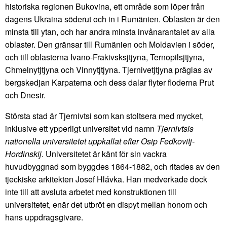
historiska regionen Bukovina, ett område som löper från
dagens Ukraina söderut och in i Rumänien. Oblasten är den
minsta till ytan, och har andra minsta invånarantalet av alla
oblaster. Den gränsar till Rumänien och Moldavien i söder,
och till oblasterna Ivano-Frakivsksjtjyna, Ternopilsjtjyna,
Chmelnytjtjyna och Vinnytjtjyna. Tjernivetjtjyna präglas av
bergskedjan Karpaterna och dess dalar flyter floderna Prut
och Dnestr.
Största stad är Tjernivtsi som kan stoltsera med mycket,
inklusive ett ypperligt universitet vid namn
Tjernivtsis
nationella universitetet uppkallat efter Osip Fedkovitj-
Hordinskij
. Universitetet är känt för sin vackra
huvudbyggnad som byggdes 1864-1882, och ritades av den
tjeckiske arkitekten Josef Hlávka. Han medverkade dock
inte till att avsluta arbetet med konstruktionen till
universitetet, enär det utbröt en dispyt mellan honom och
hans uppdragsgivare.