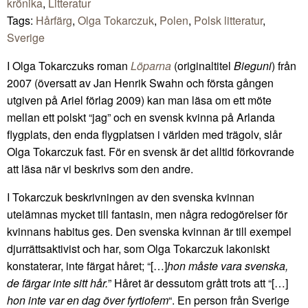
krönika
,
Litteratur
Tags:
Hårfärg
,
Olga Tokarczuk
,
Polen
,
Polsk litteratur
,
Sverige
I Olga Tokarczuks roman
Löparna
(originaltitel
Bieguni
) från
2007 (översatt av Jan Henrik Swahn och första gången
utgiven på Ariel förlag 2009) kan man läsa om ett möte
mellan ett polskt “jag” och en svensk kvinna på Arlanda
flygplats, den enda flygplatsen i världen med trägolv, slår
Olga Tokarczuk fast. För en svensk är det alltid förkovrande
att läsa när vi beskrivs som den andre.
I Tokarczuk beskrivningen av den svenska kvinnan
utelämnas mycket till fantasin, men några redogörelser för
kvinnans habitus ges. Den svenska kvinnan är till exempel
djurrättsaktivist och har, som Olga Tokarczuk lakoniskt
konstaterar, inte färgat håret; “[…]
hon måste vara svenska,
de färgar inte sitt hår.
” Håret är dessutom grått trots att “[…]
hon inte var en dag över fyrtiofem
“. En person från Sverige