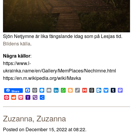
Sjön Netjymne är lika fängslande idag som på Lesjas tid.
Bildens källa
.
Några källor
:
https://www.l-
ukrainka.name/en/Gallery/MemPlaces/Nechimne.html
https://en.m.wikipedia.org/wiki/Mavka
Facebook
WordPress
Messenger
Email
LinkedIn
WhatsApp
Blogger
Copy
Gmail
Threads
Outlook.com
Bluesky
Tumblr
Mast
Share
Link
Pinterest
Reddit
Pocket
Yahoo
Viber
Share
Mail
Zuzanna, Zuzanna
Posted on December 15, 2022 at 08:22.