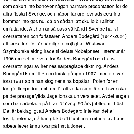
som säkert inte behöver någon närmare presentation för de
allra flesta i Sverige, och någon längre levnadsteckning
kommer inte ges nu, då en sådan lätt skulle bli alltför
omfattande. Att hon är så pass välkänd i Sverige har vi
översättaren och författaren Anders Bodegård (1944-2024)
att tacka för. Det är nämligen möjligt att Wisława
Szymborska aldrig hade tilldelats Nobelpriset i litteratur år
1996 om det inte vore för Anders Bodegård och hans
översättningar av hennes särpräglade diktning. Anders
Bodegård kom till Polen första gången 1967, men det var
först 1981 som han slog ner sina bopålar i Polen för en
längre tidsperiod, och då för att verka som lärare i svenska
på det prestigefyllda Jagellonska universitetet. Avdelningen
som han arbetade på firar för övrigt 50 års jubileum i höst.
Det är beklagligt att Anders Bodegård inte kan delta i
festligheterna, då han gick bort i juni, men minnet av hans
arbete lever ännu kvar på institutionen.