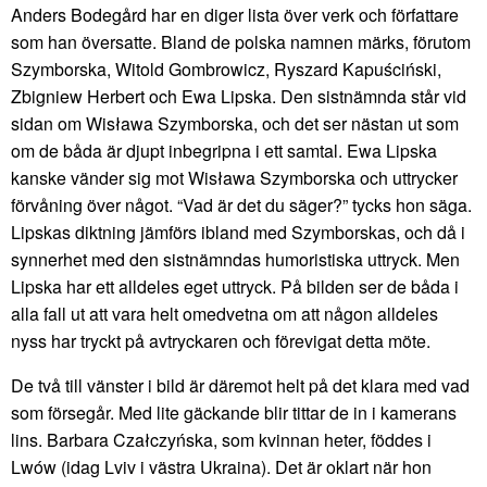
Anders Bodegård har en diger lista över verk och författare
som han översatte. Bland de polska namnen märks, förutom
Szymborska, Witold Gombrowicz, Ryszard Kapuściński,
Zbigniew Herbert och Ewa Lipska. Den sistnämnda står vid
sidan om Wisława Szymborska, och det ser nästan ut som
om de båda är djupt inbegripna i ett samtal. Ewa Lipska
kanske vänder sig mot Wisława Szymborska och uttrycker
förvåning över något. “Vad är det du säger?” tycks hon säga.
Lipskas diktning jämförs ibland med Szymborskas, och då i
synnerhet med den sistnämndas humoristiska uttryck. Men
Lipska har ett alldeles eget uttryck. På bilden ser de båda i
alla fall ut att vara helt omedvetna om att någon alldeles
nyss har tryckt på avtryckaren och förevigat detta möte.
De två till vänster i bild är däremot helt på det klara med vad
som försegår. Med lite gäckande blir tittar de in i kamerans
lins. Barbara Czałczyńska, som kvinnan heter, föddes i
Lwów (idag Lviv i västra Ukraina). Det är oklart när hon