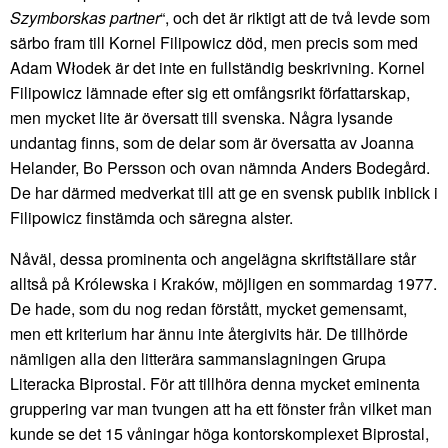
Szymborskas partner
“, och det är riktigt att de två levde som
särbo fram till Kornel Filipowicz död, men precis som med
Adam Włodek är det inte en fullständig beskrivning. Kornel
Filipowicz lämnade efter sig ett omfångsrikt författarskap,
men mycket lite är översatt till svenska. Några lysande
undantag finns, som de delar som är översatta av Joanna
Helander, Bo Persson och ovan nämnda Anders Bodegård.
De har därmed medverkat till att ge en svensk publik inblick i
Filipowicz finstämda och säregna alster.
Nåväl, dessa prominenta och angelägna skriftställare står
alltså på Królewska i Kraków, möjligen en sommardag 1977.
De hade, som du nog redan förstått, mycket gemensamt,
men ett kriterium har ännu inte återgivits här. De tillhörde
nämligen alla den litterära sammanslagningen Grupa
Literacka Biprostal. För att tillhöra denna mycket eminenta
gruppering var man tvungen att ha ett fönster från vilket man
kunde se det 15 våningar höga kontorskomplexet Biprostal,