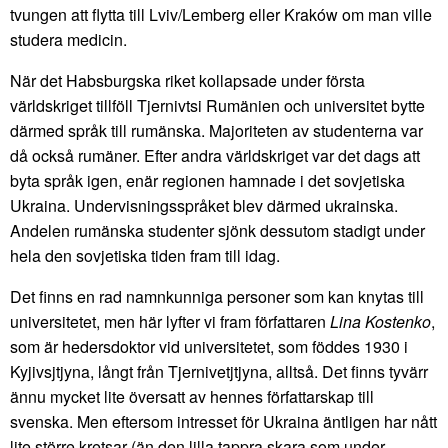
tvungen att flytta till Lviv/Lemberg eller Kraków om man ville
studera medicin.
När det Habsburgska riket kollapsade under första
världskriget tillföll Tjernivtsi Rumänien och universitet bytte
därmed språk till rumänska. Majoriteten av studenterna var
då också rumäner. Efter andra världskriget var det dags att
byta språk igen, enär regionen hamnade i det sovjetiska
Ukraina. Undervisningsspråket blev därmed ukrainska.
Andelen rumänska studenter sjönk dessutom stadigt under
hela den sovjetiska tiden fram till idag.
Det finns en rad namnkunniga personer som kan knytas till
universitetet, men här lyfter vi fram författaren
Lina Kostenko
,
som är hedersdoktor vid universitetet, som föddes 1930 i
Kyjivsjtjyna, långt från Tjernivetjtjyna, alltså. Det finns tyvärr
ännu mycket lite översatt av hennes författarskap till
svenska. Men eftersom intresset för Ukraina äntligen har nått
lite större kretsar (än den lilla tappra skara som under