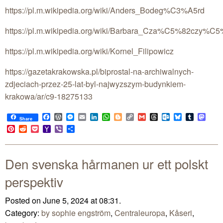
https://pl.m.wikipedia.org/wiki/Anders_Bodeg%C3%A5rd
https://pl.m.wikipedia.org/wiki/Barbara_Cza%C5%82cz
https://pl.m.wikipedia.org/wiki/Kornel_Filipowicz
https://gazetakrakowska.pl/biprostal-na-archiwalnych-
zdjeciach-przez-25-lat-byl-najwyzszym-budynkiem-
krakowa/ar/c9-18275133
Facebook
WordPress
Messenger
Email
LinkedIn
WhatsApp
Blogger
Copy
Gmail
Threads
Outlook.com
Bluesky
Tumblr
Mast
Share
Link
Pinterest
Reddit
Pocket
Yahoo
Viber
Share
Mail
Den svenska hårmanen ur ett polskt
perspektiv
Posted on June 5, 2024 at 08:31.
Category:
by sophie engström
,
Centraleuropa
,
Kåseri
,