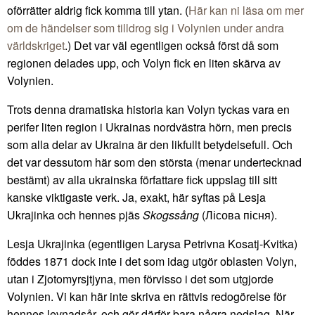
oförrätter aldrig fick komma till ytan. (
Här kan ni läsa om mer
om de händelser som tilldrog sig i Volynien under andra
världskriget
.) Det var väl egentligen också först då som
regionen delades upp, och Volyn fick en liten skärva av
Volynien.
Trots denna dramatiska historia kan Volyn tyckas vara en
perifer liten region i Ukrainas nordvästra hörn, men precis
som alla delar av Ukraina är den likfullt betydelsefull. Och
det var dessutom här som den största (menar undertecknad
bestämt) av alla ukrainska författare fick uppslag till sitt
kanske viktigaste verk. Ja, exakt, här syftas på Lesja
Ukrajinka och hennes pjäs
Skogssång
(Лісова пісня).
Lesja Ukrajinka (egentligen Larysa Petrivna Kosatj-Kvitka)
föddes 1871 dock inte i det som idag utgör oblasten Volyn,
utan i Zjotomyrsjtjyna, men förvisso i det som utgjorde
Volynien. Vi kan här inte skriva en rättvis redogörelse för
hennes levnadsår, och gör därför bara några nedslag. När