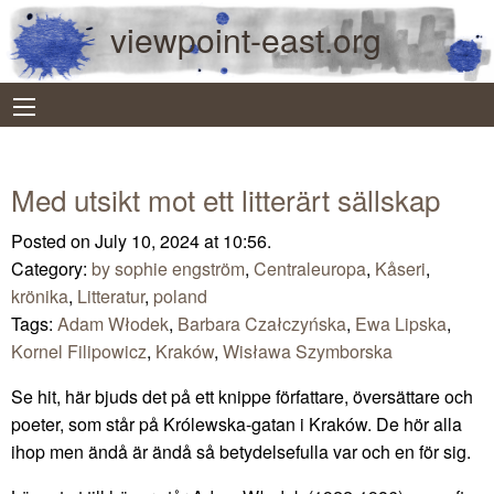
viewpoint-east.org
Med utsikt mot ett litterärt sällskap
Posted on July 10, 2024 at 10:56.
Category:
by sophie engström
,
Centraleuropa
,
Kåseri
,
krönika
,
Litteratur
,
poland
Tags:
Adam Włodek
,
Barbara Czałczyńska
,
Ewa Lipska
,
Kornel Filipowicz
,
Kraków
,
Wisława Szymborska
Se hit, här bjuds det på ett knippe författare, översättare och
poeter, som står på Królewska-gatan i Kraków. De hör alla
ihop men ändå är ändå så betydelsefulla var och en för sig.