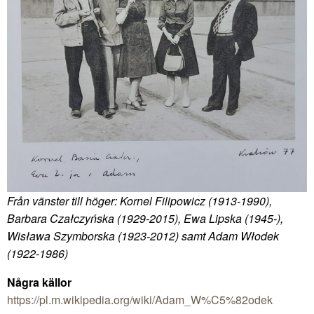
Från vänster till höger: Kornel Filipowicz (1913-1990),
Barbara Czałczyńska (1929-2015), Ewa Lipska (1945-),
Wisława Szymborska (1923-2012) samt Adam Włodek
(1922-1986)
Några källor
https://pl.m.wikipedia.org/wiki/Adam_W%C5%82odek