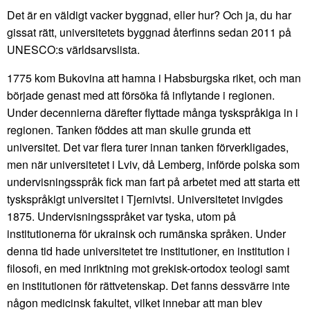
Det är en väldigt vacker byggnad, eller hur? Och ja, du har
gissat rätt, universitetets byggnad återfinns sedan 2011 på
UNESCO:s världsarvslista.
1775 kom Bukovina att hamna i Habsburgska riket, och man
började genast med att försöka få inflytande i regionen.
Under decennierna därefter flyttade många tyskspråkiga in i
regionen. Tanken föddes att man skulle grunda ett
universitet. Det var flera turer innan tanken förverkligades,
men när universitetet i Lviv, då Lemberg, införde polska som
undervisningsspråk fick man fart på arbetet med att starta ett
tyskspråkigt universitet i Tjernivtsi. Universitetet invigdes
1875. Undervisningsspråket var tyska, utom på
institutionerna för ukrainsk och rumänska språken. Under
denna tid hade universitetet tre institutioner, en institution i
filosofi, en med inriktning mot grekisk-ortodox teologi samt
en institutionen för rättvetenskap. Det fanns dessvärre inte
någon medicinsk fakultet, vilket innebar att man blev