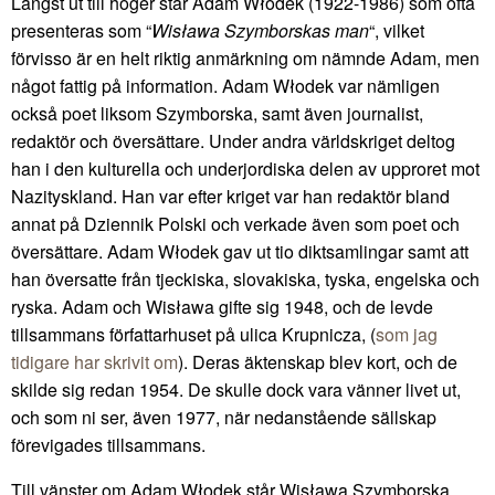
Längst ut till höger står Adam Włodek (1922-1986) som ofta
presenteras som “
Wisława Szymborskas man
“, vilket
förvisso är en helt riktig anmärkning om nämnde Adam, men
något fattig på information. Adam Włodek var nämligen
också poet liksom Szymborska, samt även journalist,
redaktör och översättare. Under andra världskriget deltog
han i den kulturella och underjordiska delen av upproret mot
Nazityskland. Han var efter kriget var han redaktör bland
annat på Dziennik Polski och verkade även som poet och
översättare. Adam Włodek gav ut tio diktsamlingar samt att
han översatte från tjeckiska, slovakiska, tyska, engelska och
ryska. Adam och Wisława gifte sig 1948, och de levde
tillsammans författarhuset på ulica Krupnicza, (
som jag
tidigare har skrivit om
). Deras äktenskap blev kort, och de
skilde sig redan 1954. De skulle dock vara vänner livet ut,
och som ni ser, även 1977, när nedanstående sällskap
förevigades tillsammans.
Till vänster om Adam Włodek står Wisława Szymborska,