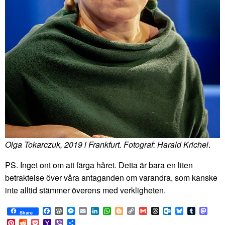
Olga Tokarczuk, 2019 i Frankfurt. Fotograf: Harald Krichel
.
PS. Inget ont om att färga håret. Detta är bara en liten
betraktelse över våra antaganden om varandra, som kanske
inte alltid stämmer överens med verkligheten.
Facebook
WordPress
Messenger
Email
LinkedIn
WhatsApp
Blogger
Copy
Gmail
Threads
Outlook.com
Bluesky
Tumblr
Mast
Share
Link
Pinterest
Reddit
Pocket
Yahoo
Viber
Share