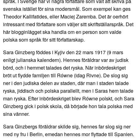
språk. I Sverige har vi några författare som valt att skriva på
svenska istället för sina modersmål. Som exempel kan ges
Theodor Kallifatides, eller Maciej Zaremba. Det är oerhört
intressant med författare som väljer sitt skriftställarspråk. Det
här blogginlägget ska handla om en person som valde
polska som språk för sitt författarskap.
Sara Ginzberg föddes i Kyjiv den 22 mars 1917 (9 mars
enligt julianska kalendern). Hennes föräldrar var av judisk
börd, och i hemmet talades det ryska. När inbördeskriget
bröt ut flydde familjen till Równe (idag Rivne). De slog sig
ner i den judiska delen av staden, där man i staden talade
ryska, jiddisch och polska parallellt, men i Saras hem talade
man ryska. Efter inbördeskriget blev Równe polskt, och Sara
Ginzberg gick i polsk skola, då började hon tala polska med
sina vänner.
Sara Ginzbergs föräldrar skilde sig, hennes far slog sig ner
med ny fru i Berlin, emedan hennes mor flyttade till Spanien.