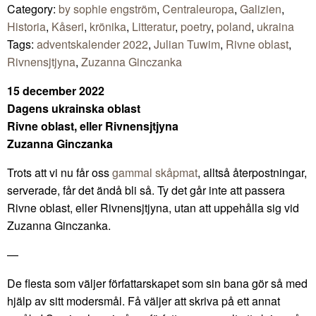
Category:
by sophie engström
,
Centraleuropa
,
Galizien
,
Historia
,
Kåseri
,
krönika
,
Litteratur
,
poetry
,
poland
,
ukraina
Tags:
adventskalender 2022
,
Julian Tuwim
,
Rivne oblast
,
Rivnensjtjyna
,
Zuzanna Ginczanka
15 december 2022
Dagens ukrainska oblast
Rivne oblast, eller Rivnensjtjyna
Zuzanna Ginczanka
Trots att vi nu får oss
gammal skåpmat
, alltså återpostningar,
serverade, får det ändå bli så. Ty det går inte att passera
Rivne oblast, eller Rivnensjtjyna, utan att uppehålla sig vid
Zuzanna Ginczanka.
—
De flesta som väljer författarskapet som sin bana gör så med
hjälp av sitt modersmål. Få väljer att skriva på ett annat