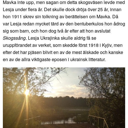
Mavka inte upp, men sagan om detta skogsväsen levde med
Lesja under flera år. Det skulle dock dröja över 25 år, innan
hon 1911 skrev sin tolkning av berättelsen om Mavka. Då
var Lesja redan mycket tärd av den bentuberkulos hon ådrog
sig som barn, och hon dog två år efter att hon avslutat
Skogssång
. Lesja Ukrajinka skulle aldrig få se
uruppförandet av verket, som skedde först 1918 i Kyjiv, men
efter det har pjäsen blivit en av de mest älskade och kanske
en av de allra viktigaste eposen i ukrainsk litteratur.