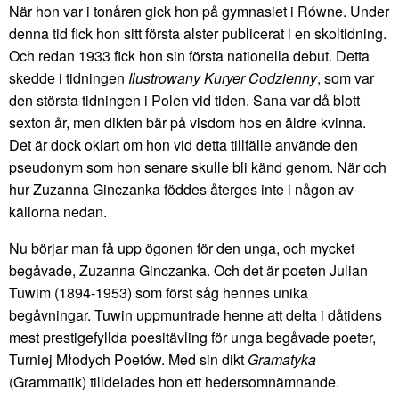
När hon var i tonåren gick hon på gymnasiet i Równe. Under
denna tid fick hon sitt första alster publicerat i en skoltidning.
Och redan 1933 fick hon sin första nationella debut. Detta
skedde i tidningen
Ilustrowany Kuryer Codzienny
, som var
den största tidningen i Polen vid tiden. Sana var då blott
sexton år, men dikten bär på visdom hos en äldre kvinna.
Det är dock oklart om hon vid detta tillfälle använde den
pseudonym som hon senare skulle bli känd genom. När och
hur Zuzanna Ginczanka föddes återges inte i någon av
källorna nedan.
Nu börjar man få upp ögonen för den unga, och mycket
begåvade, Zuzanna Ginczanka. Och det är poeten Julian
Tuwim (1894-1953) som först såg hennes unika
begåvningar. Tuwin uppmuntrade henne att delta i dåtidens
mest prestigefyllda poesitävling för unga begåvade poeter,
Turniej Młodych Poetów. Med sin dikt
Gramatyka
(Grammatik) tilldelades hon ett hedersomnämnande.