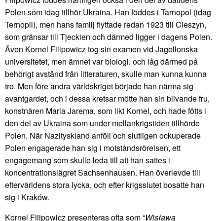
Polen som idag tillhör Ukraina. Han föddes i Tarnopol (idag
Ternopil), men hans familj flyttade redan 1923 till Cieszyn,
som gränsar till Tjeckien och därmed ligger i dagens Polen.
Även Kornel Filipowicz tog sin examen vid Jagellonska
universitetet, men ämnet var biologi, och låg därmed på
behörigt avstånd från litteraturen, skulle man kunna kunna
tro. Men före andra världskriget började han närma sig
avantgardet, och i dessa kretsar mötte han sin blivande fru,
konstnären Maria Jarema, som likt Kornel, och hade fötts i
den del av Ukraina som under mellankrigstiden tillhörde
Polen. När Nazityskland anföll och slutligen ockuperade
Polen engagerade han sig i motståndsrörelsen, ett
engagemang som skulle leda till att han sattes i
koncentrationslägret Sachsenhausen. Han överlevde till
eftervärldens stora lycka, och efter krigsslutet bosatte han
sig i Kraków.
Kornel Filipowicz presenteras ofta som “
Wisława