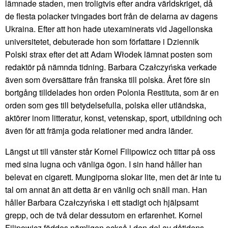
lämnade staden, men troligtvis efter andra världskriget, då
de flesta polacker tvingades bort från de delarna av dagens
Ukraina. Efter att hon hade utexaminerats vid Jagellonska
universitetet, debuterade hon som författare i Dziennik
Polski strax efter det att Adam Włodek lämnat posten som
redaktör på nämnda tidning. Barbara Czałczyńska verkade
även som översättare från franska till polska. Året före sin
bortgång tilldelades hon orden Polonia Restituta, som är en
orden som ges till betydelsefulla, polska eller utländska,
aktörer inom litteratur, konst, vetenskap, sport, utbildning och
även för att främja goda relationer med andra länder.
Längst ut till vänster står Kornel Filipowicz och tittar på oss
med sina lugna och vänliga ögon. I sin hand håller han
belevat en cigarett. Mungiporna slokar lite, men det är inte tu
tal om annat än att detta är en vänlig och snäll man. Han
håller Barbara Czałczyńska i ett stadigt och hjälpsamt
grepp, och de två delar dessutom en erfarenhet. Kornel
Filipowicz föddes nämligen också i den del av dåtidens