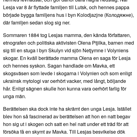
Lesja var 8 år flyttade familjen till Lutsk, och hennes pappa
började bygga familjens hus i byn Kolodjazjne (Колодяжне),
där familjen sedan slog sig ner.
Sommaren 1884 tog Lesjas mamma, den kända författaren,
etnografen och politiska aktivisten Olena Ptjilka, barnen med
sig till en stuga i byn Skulyn vid sjön Netjymne i Volyniens
skogar. En kväll berättade mamma Olena en saga för Lesja
och hennes syskon. Sagan handlade om Mavka, ett
skogsväsen som levde i skogarna i Volynien och som enligt
ukrainsk mytologi var oerhört vacker, med långt, böljande
hår. Enligt sägnen skulle hon kunna vara oerhört farlig för
unga män.
Berättelsen ska dock inte ha skrämt den unga Lesja. Istället
blev hon så fascinerad av berättelsen att hon en natt begav
hon sig ut i skogen och satt en hel natt under ett träd för att
försöka få en skymt av Mavka. Till Lesjas besvikelse dök