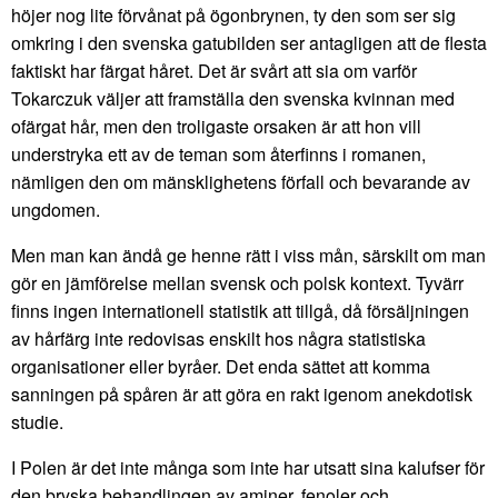
höjer nog lite förvånat på ögonbrynen, ty den som ser sig
omkring i den svenska gatubilden ser antagligen att de flesta
faktiskt har färgat håret. Det är svårt att sia om varför
Tokarczuk väljer att framställa den svenska kvinnan med
ofärgat hår, men den troligaste orsaken är att hon vill
understryka ett av de teman som återfinns i romanen,
nämligen den om mänsklighetens förfall och bevarande av
ungdomen.
Men man kan ändå ge henne rätt i viss mån, särskilt om man
gör en jämförelse mellan svensk och polsk kontext. Tyvärr
finns ingen internationell statistik att tillgå, då försäljningen
av hårfärg inte redovisas enskilt hos några statistiska
organisationer eller byråer. Det enda sättet att komma
sanningen på spåren är att göra en rakt igenom anekdotisk
studie.
I Polen är det inte många som inte har utsatt sina kalufser för
den bryska behandlingen av aminer, fenoler och