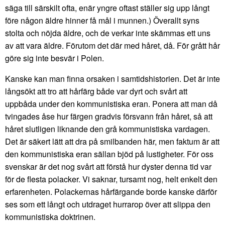
säga till särskilt ofta, enär yngre oftast ställer sig upp långt
före någon äldre hinner få mål i munnen.) Överallt syns
stolta och nöjda äldre, och de verkar inte skämmas ett uns
av att vara äldre. Förutom det där med håret, då. För grått hår
göre sig inte besvär i Polen.
Kanske kan man finna orsaken i samtidshistorien. Det är inte
långsökt att tro att hårfärg både var dyrt och svårt att
uppbåda under den kommunistiska eran. Ponera att man då
tvingades åse hur färgen gradvis försvann från håret, så att
håret slutligen liknande den grå kommunistiska vardagen.
Det är säkert lätt att dra på smilbanden här, men faktum är att
den kommunistiska eran sällan bjöd på lustigheter. För oss
svenskar är det nog svårt att förstå hur dyster denna tid var
för de flesta polacker. Vi saknar, tursamt nog, helt enkelt den
erfarenheten. Polackernas hårfärgande borde kanske därför
ses som ett långt och utdraget hurrarop över att slippa den
kommunistiska doktrinen.