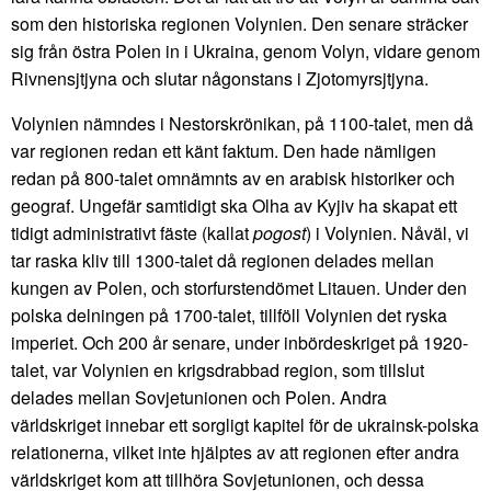
som den historiska regionen Volynien. Den senare sträcker
sig från östra Polen in i Ukraina, genom Volyn, vidare genom
Rivnensjtjyna och slutar någonstans i Zjotomyrsjtjyna.
Volynien nämndes i Nestorskrönikan, på 1100-talet, men då
var regionen redan ett känt faktum. Den hade nämligen
redan på 800-talet omnämnts av en arabisk historiker och
geograf. Ungefär samtidigt ska Olha av Kyjiv ha skapat ett
tidigt administrativt fäste (kallat
pogost
) i Volynien. Nåväl, vi
tar raska kliv till 1300-talet då regionen delades mellan
kungen av Polen, och storfurstendömet Litauen. Under den
polska delningen på 1700-talet, tillföll Volynien det ryska
imperiet. Och 200 år senare, under inbördeskriget på 1920-
talet, var Volynien en krigsdrabbad region, som tillslut
delades mellan Sovjetunionen och Polen. Andra
världskriget innebar ett sorgligt kapitel för de ukrainsk-polska
relationerna, vilket inte hjälptes av att regionen efter andra
världskriget kom att tillhöra Sovjetunionen, och dessa