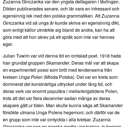
Zuzanna Ginczanka var den yngsta deltagaren i tävlingen.
Dikten publicerades senare, och lär vara en intressant och
egensinnig lek med den polska grammatiken. Att Zuzanna
Ginczanka vid så unga år kunde skriva en egensinnig dikt,
som enligt källor utmärkte sig bland de andra, kan ha att
göra med att hon skrev på ett språk som inte var hennes
eget.
Julian Tuwim var vid denna tid en omtalad poet. 1918 hade
han grundat gruppen
Skamander
. Deras mål var att skapa
en experimentell poesi som bröt med tendenserna från
kretsen
Unga Polen
(Młoda Polska). Det var en krets som
dominerat det konstnärliga uttrycket under lång tid, och
deras verk var enormt populära i mellankrigstidens Polen,
trots att det var flera decennier sedan många av deras
skapare gått ur tiden. Man skulle kunna säga att Skamander
försökte utmana Unga Polens hegemoni, och därför var de
en grupp som inte var omtyckta i alla kretsar. Zuzanna
Ginczanka var nog en ganska modig ung kvinna, ty hennes