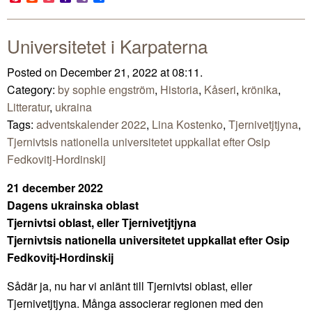
Mail
Universitetet i Karpaterna
Posted on December 21, 2022 at 08:11.
Category:
by sophie engström
,
Historia
,
Kåseri
,
krönika
,
Litteratur
,
ukraina
Tags:
adventskalender 2022
,
Lina Kostenko
,
Tjernivetjtjyna
,
Tjernivtsis nationella universitetet uppkallat efter Osip
Fedkovitj-Hordinskij
21 december 2022
Dagens ukrainska oblast
Tjernivtsi oblast, eller Tjernivetjtjyna
Tjernivtsis nationella universitetet uppkallat efter Osip
Fedkovitj-Hordinskij
Sådär ja, nu har vi anlänt till Tjernivtsi oblast, eller
Tjernivetjtjyna. Många associerar regionen med den