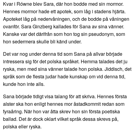
Kvar i Równe blev Sara, där hon bodde med sin mormor.
Hennes mormor hade ett apotek, som låg i stadens hjärta.
Apoteket låg på nedervåningen, och de bodde på våningen
ovanför. Sara Ginzberg kallades för Sana av sina vänner.
Kanske var det därifrån som hon tog sin pseudonym, som
hon sedermera skulle bli känd under.
Det var nog under denna tid som Sana på allvar började
intressera sig för det polska språket. Hemma talades det ju
ryska, men med sina vänner talade hon polska. Jiddisch, det
språk som de flesta judar hade kunskap om vid denna tid,
kunde hon inte alls.
Sana började tidigt visa talang för att skriva. Hennes första
alster ska hon enligt hennes mor åstadkommit redan som
fyraåring. När hon var åtta skrev hon sin första poetiska
ballad. Det är dock oklart vilket språk dessa skrevs på,
polska eller ryska.