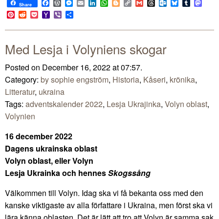
Facebook
WordPress
Messenger
Email
LinkedIn
WhatsApp
Blogger
Copy
Gmail
Threads
Outlook.com
Bluesky
Tumblr
Mast
Share
Link
Pinterest
Reddit
Pocket
Yahoo
Viber
Share
Mail
Med Lesja i Volyniens skogar
Posted on December 16, 2022 at 07:57.
Category:
by sophie engström
,
Historia
,
Kåseri
,
krönika
,
Litteratur
,
ukraina
Tags:
adventskalender 2022
,
Lesja Ukrajinka
,
Volyn oblast
,
Volynien
16 december 2022
Dagens ukrainska oblast
Volyn oblast, eller Volyn
Lesja Ukrainka och hennes
Skogssång
Välkommen till Volyn. Idag ska vi få bekanta oss med den
kanske viktigaste av alla författare i Ukraina, men först ska vi
lära känna oblasten. Det är lätt att tro att Volyn är samma sak