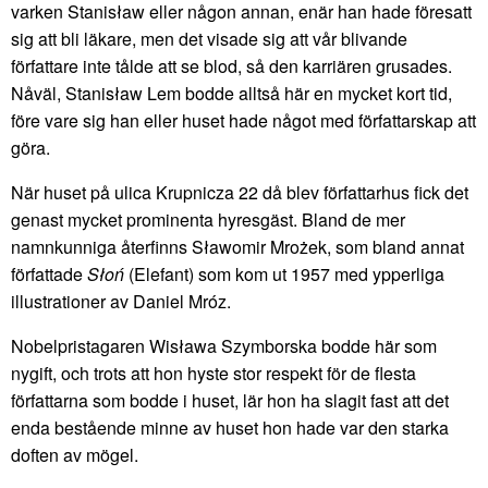
varken Stanisław eller någon annan, enär han hade föresatt
sig att bli läkare, men det visade sig att vår blivande
författare inte tålde att se blod, så den karriären grusades.
Nåväl, Stanisław Lem bodde alltså här en mycket kort tid,
före vare sig han eller huset hade något med författarskap att
göra.
När huset på ulica Krupnicza 22 då blev författarhus fick det
genast mycket prominenta hyresgäst. Bland de mer
namnkunniga återfinns Sławomir Mrożek, som bland annat
författade
Słoń
(Elefant) som kom ut 1957 med ypperliga
illustrationer av Daniel Mróz.
Nobelpristagaren Wisława Szymborska bodde här som
nygift, och trots att hon hyste stor respekt för de flesta
författarna som bodde i huset, lär hon ha slagit fast att det
enda bestående minne av huset hon hade var den starka
doften av mögel.