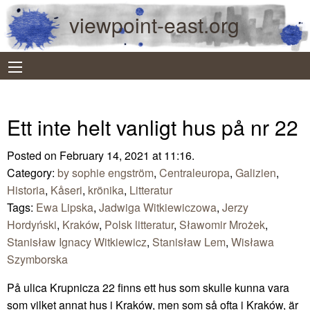
viewpoint-east.org
Ett inte helt vanligt hus på nr 22
Posted on February 14, 2021 at 11:16.
Category:
by sophie engström
,
Centraleuropa
,
Galizien
,
Historia
,
Kåseri
,
krönika
,
Litteratur
Tags:
Ewa Lipska
,
Jadwiga Witkiewiczowa
,
Jerzy
Hordyński
,
Kraków
,
Polsk litteratur
,
Sławomir Mrożek
,
Stanisław Ignacy Witkiewicz
,
Stanisław Lem
,
Wisława
Szymborska
På ulica Krupnicza 22 finns ett hus som skulle kunna vara
som vilket annat hus i Kraków, men som så ofta i Kraków, är