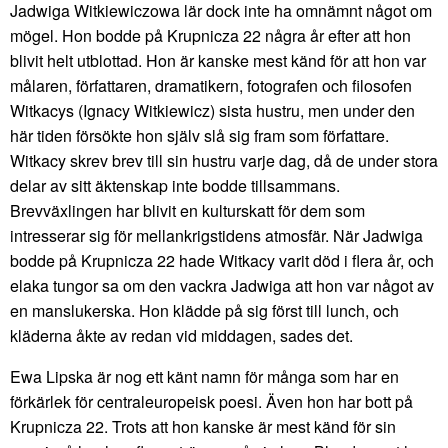
Jadwiga Witkiewiczowa lär dock inte ha omnämnt något om
mögel. Hon bodde på Krupnicza 22 några år efter att hon
blivit helt utblottad. Hon är kanske mest känd för att hon var
målaren, författaren, dramatikern, fotografen och filosofen
Witkacys (Ignacy Witkiewicz) sista hustru, men under den
här tiden försökte hon själv slå sig fram som författare.
Witkacy skrev brev till sin hustru varje dag, då de under stora
delar av sitt äktenskap inte bodde tillsammans.
Brevväxlingen har blivit en kulturskatt för dem som
intresserar sig för mellankrigstidens atmosfär. När Jadwiga
bodde på Krupnicza 22 hade Witkacy varit död i flera år, och
elaka tungor sa om den vackra Jadwiga att hon var något av
en manslukerska. Hon klädde på sig först till lunch, och
kläderna åkte av redan vid middagen, sades det.
Ewa Lipska är nog ett känt namn för många som har en
förkärlek för centraleuropeisk poesi. Även hon har bott på
Krupnicza 22. Trots att hon kanske är mest känd för sin