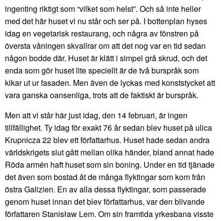
ingenting riktigt som “vilket som helst”. Och så inte heller
med det här huset vi nu står och ser på. I bottenplan hyses
idag en vegetarisk restaurang, och några av fönstren på
översta våningen skvallrar om att det nog var en tid sedan
någon bodde där. Huset är klätt i simpel grå skrud, och det
enda som gör huset lite speciellt är de två burspråk som
kikar ut ur fasaden. Men även de lyckas med konststycket att
vara ganska oansenliga, trots att de faktiskt är burspråk.
Men att vi står här just idag, den 14 februari, är ingen
tillfällighet. Ty idag för exakt 76 år sedan blev huset på ulica
Krupnicza 22 blev ett författarhus. Huset hade sedan andra
världskrigets slut gått mellan olika händer, bland annat hade
Röda armén haft huset som sin boning. Under en tid tjänade
det även som bostad åt de många flyktingar som kom från
östra Galizien. En av alla dessa flyktingar, som passerade
genom huset innan det blev författarhus, var den blivande
författaren Stanisław Lem. Om sin framtida yrkesbana visste