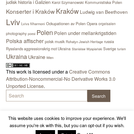
judisk historia i Galizien
Kommunistiska Polen
Karol Szymanowski
Kraków
Konserter i Kraków
Ludwig van Beethoven
Lviv
Ockupationen av Polen
Opera
orgelsalen
Lvivs filharmoni
Polen
Polen under mellankrigstiden
photography
poesi
Polska affischer
polsk musik
russia
Rohatyn Jewish Heritage
Sverige
Rysslands aggressionskrig mot Ukraina
Stanisław Wyspiański
turism
Ukraina
Ukraine
Wien
This work is licensed under a
Creative Commons
Attribution-Noncommercial-No Derivative Works 3.0
Unported License
.
This website uses cookies to improve your experience. We'll
assume you're ok with this, but you can opt-out if you wish.