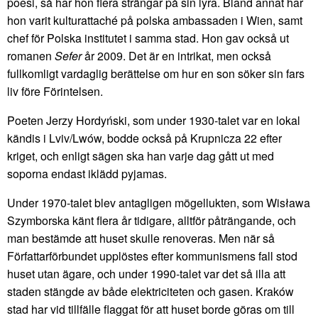
poesi, så har hon flera strängar på sin lyra. Bland annat har
hon varit kulturattaché på polska ambassaden i Wien, samt
chef för Polska institutet i samma stad. Hon gav också ut
romanen
Sefer
år 2009. Det är en intrikat, men också
fullkomligt vardaglig berättelse om hur en son söker sin fars
liv före Förintelsen.
Poeten Jerzy Hordyński, som under 1930-talet var en lokal
kändis i Lviv/Lwów, bodde också på Krupnicza 22 efter
kriget, och enligt sägen ska han varje dag gått ut med
soporna endast iklädd pyjamas.
Under 1970-talet blev antagligen mögellukten, som Wisława
Szymborska känt flera år tidigare, alltför påträngande, och
man bestämde att huset skulle renoveras. Men när så
Författarförbundet upplöstes efter kommunismens fall stod
huset utan ägare, och under 1990-talet var det så illa att
staden stängde av både elektriciteten och gasen. Kraków
stad har vid tillfälle flaggat för att huset borde göras om till