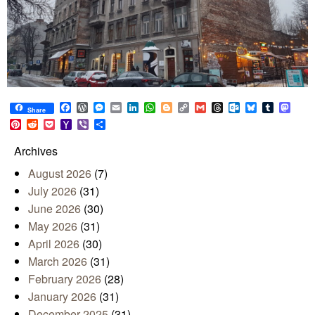
Facebook
WordPress
Messenger
Email
LinkedIn
WhatsApp
Blogger
Copy
Gmail
Threads
Outlook.com
Bluesky
Tumblr
Mast
Share
Link
Pinterest
Reddit
Pocket
Yahoo
Viber
Share
Mail
Archives
August 2026
(7)
July 2026
(31)
June 2026
(30)
May 2026
(31)
April 2026
(30)
March 2026
(31)
February 2026
(28)
January 2026
(31)
December 2025
(31)