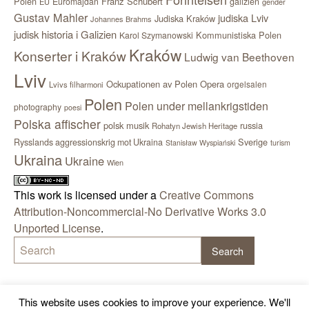
Polen
Franz Schubert
Euromajdan
galizien
EU
gender
Gustav Mahler
judiska Lviv
Judiska Kraków
Johannes Brahms
judisk historia i Galizien
Kommunistiska Polen
Karol Szymanowski
Kraków
Konserter i Kraków
Ludwig van Beethoven
Lviv
Ockupationen av Polen
Opera
orgelsalen
Lvivs filharmoni
Polen
Polen under mellankrigstiden
photography
poesi
Polska affischer
polsk musik
russia
Rohatyn Jewish Heritage
Sverige
Rysslands aggressionskrig mot Ukraina
Stanisław Wyspiański
turism
Ukraina
Ukraine
Wien
This work is licensed under a
Creative Commons
Attribution-Noncommercial-No Derivative Works 3.0
Unported License
.
This website uses cookies to improve your experience. We'll