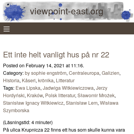
viewpoint-east.org
Ett inte helt vanligt hus på nr 22
Posted on February 14, 2021 at 11:16.
Category:
by sophie engström
,
Centraleuropa
,
Galizien
,
Historia
,
Kåseri
,
krönika
,
Litteratur
Tags:
Ewa Lipska
,
Jadwiga Witkiewiczowa
,
Jerzy
Hordyński
,
Kraków
,
Polsk litteratur
,
Sławomir Mrożek
,
Stanisław Ignacy Witkiewicz
,
Stanisław Lem
,
Wisława
Szymborska
(Läsningstid:
4
minuter)
På ulica Krupnicza 22 finns ett hus som skulle kunna vara