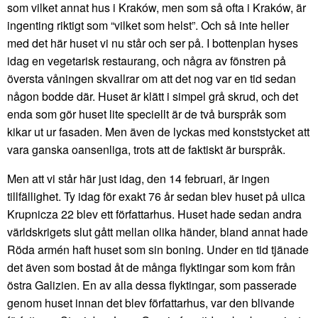
som vilket annat hus i Kraków, men som så ofta i Kraków, är
ingenting riktigt som “vilket som helst”. Och så inte heller
med det här huset vi nu står och ser på. I bottenplan hyses
idag en vegetarisk restaurang, och några av fönstren på
översta våningen skvallrar om att det nog var en tid sedan
någon bodde där. Huset är klätt i simpel grå skrud, och det
enda som gör huset lite speciellt är de två burspråk som
kikar ut ur fasaden. Men även de lyckas med konststycket att
vara ganska oansenliga, trots att de faktiskt är burspråk.
Men att vi står här just idag, den 14 februari, är ingen
tillfällighet. Ty idag för exakt 76 år sedan blev huset på ulica
Krupnicza 22 blev ett författarhus. Huset hade sedan andra
världskrigets slut gått mellan olika händer, bland annat hade
Röda armén haft huset som sin boning. Under en tid tjänade
det även som bostad åt de många flyktingar som kom från
östra Galizien. En av alla dessa flyktingar, som passerade
genom huset innan det blev författarhus, var den blivande