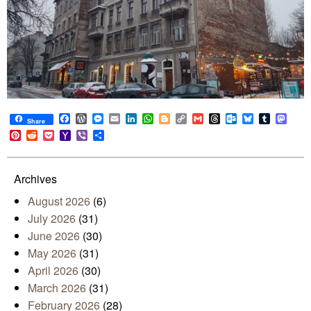
Facebook
WordPress
Messenger
Email
LinkedIn
WhatsApp
Blogger
Copy
Gmail
Threads
Outlook.com
Bluesky
Tumblr
Mast
Share
Link
Pinterest
Reddit
Pocket
Yahoo
Viber
Share
Mail
Archives
August 2026
(6)
July 2026
(31)
June 2026
(30)
May 2026
(31)
April 2026
(30)
March 2026
(31)
February 2026
(28)