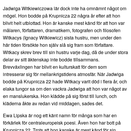
Jadwiga Witkiewiczowa lär dock inte ha omnämnt något om
mögel. Hon bodde på Krupnicza 22 några år efter att hon
blivit helt utblottad. Hon är kanske mest känd för att hon var
målaren, författaren, dramatikern, fotografen och filosofen
Witkacys (Ignacy Witkiewicz) sista hustru, men under den
här tiden försökte hon själv slå sig fram som författare.
Witkacy skrev brev till sin hustru varje dag, då de under stora
delar av sitt äktenskap inte bodde tillsammans.
Brevväxlingen har blivit en kulturskatt för dem som
intresserar sig för mellankrigstidens atmosfär. När Jadwiga
bodde på Krupnicza 22 hade Witkacy varit död i flera år, och
elaka tungor sa om den vackra Jadwiga att hon var något av
en manslukerska. Hon klädde på sig först till lunch, och
kläderna åkte av redan vid middagen, sades det.
Ewa Lipska är nog ett känt namn för många som har en
förkärlek för centraleuropeisk poesi. Även hon har bott på
Krupnicza 22. Trots att hon kanske är mest känd för sin