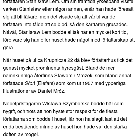
författaren Stanisław Lem. Om sin framtida yrkesbana visste
varken Stanisław eller någon annan, enär han hade föresatt
sig att bli läkare, men det visade sig att vår blivande
författare inte tålde att se blod, så den karriären grusades.
Nåväl, Stanisław Lem bodde alltså här en mycket kort tid,
före vare sig han eller huset hade något med författarskap att
göra.
När huset på ulica Krupnicza 22 då blev författarhus fick det
genast mycket prominenta hyresgäst. Bland de mer
namnkunniga återfinns Sławomir Mrożek, som bland annat
författade
Słoń
(Elefant) som kom ut 1957 med ypperliga
illustrationer av Daniel Mróz.
Nobelpristagaren Wisława Szymborska bodde här som
nygift, och trots att hon hyste stor respekt för de flesta
författarna som bodde i huset, lär hon ha slagit fast att det
enda bestående minne av huset hon hade var den starka
doften av mögel.