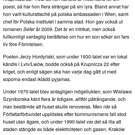
poesi, så har hon flera strängar på sin lyra. Bland annat har
hon varit kulturattaché på polska ambassaden i Wien, samt
chef för Polska institutet i samma stad. Hon gav också ut
romanen
Sefer
år 2009. Det är en intrikat, men också
fullkomligt vardaglig berättelse om hur en son söker sin fars
liv före Förintelsen.
Poeten Jerzy Hordyński, som under 1930-talet var en lokal
kändis i Lviv/Lwów, bodde också på Krupnicza 22 efter
kriget, och enligt sägen ska han varje dag gått ut med
soporna endast iklädd pyjamas.
Under 1970-talet blev antagligen mögellukten, som Wisława
Szymborska känt flera år tidigare, alltför påträngande, och
man bestämde att huset skulle renoveras. Men när så
Författarförbundet upplöstes efter kommunismens fall stod
huset utan ägare, och under 1990-talet var det så illa att
staden stängde av både elektriciteten och gasen. Kraków